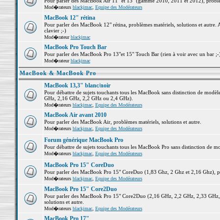
Pour parler des MacBook Air 11" et 13" (gamme 2010, 2011 et 2012), problème
Mod�rateurs
blackjmac
,
Equipe des Modérateurs
MacBook 12" rétina
Pour parler des MacBook 12" rétina, problèmes matériels, solutions et autre. 
clavier ;-)
Mod�rateur
blackjmac
MacBook Pro Touch Bar
Pour parler des MacBook Pro 13"et 15" Touch Bar (rien à voir avec un bar ;-) 
Mod�rateur
blackjmac
MacBook & MacBook Pro
MacBook 13,3" blanc/noir
Pour débattre de sujets touchants tous les MacBook sans distinction de mo
GHz, 2,16 GHz, 2,2 GHz ou 2,4 GHz).
Mod�rateurs
blackjmac
,
Equipe des Modérateurs
MacBook Air avant 2010
Pour parler des MacBook Air, problèmes matériels, solutions et autre.
Mod�rateurs
blackjmac
,
Equipe des Modérateurs
Forum générique MacBook Pro
Pour débattre de sujets touchants tous les MacBook Pro sans distinction de mo
Mod�rateurs
blackjmac
,
Equipe des Modérateurs
MacBook Pro 15" CoreDuo
Pour parler des MacBook Pro 15" CoreDuo (1,83 Ghz, 2 Ghz et 2,16 Ghz), pro
Mod�rateurs
blackjmac
,
Equipe des Modérateurs
MacBook Pro 15" Core2Duo
Pour parler des MacBook Pro 15" Core2Duo (2,16 GHz, 2,2 GHz, 2,33 GHz, 
solutions et autre.
Mod�rateurs
blackjmac
,
Equipe des Modérateurs
MacBook Pro 17"