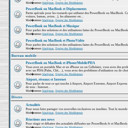
Mod�rateurs
blackjmac
,
Equipe des Modérateurs
PowerBook ou MacBook et Déplacements
Partie spéciale pour les routards qui utilisent des PowerBook ou MacBook. Co
voiture, bateau, avion...), les alimenter etc...
Mod�rateurs
blackjmac
,
Equipe des Modérateurs
PowerBook ou MacBook et Musique
Pour parlez des solutions et des utilisations faites du PowerBook ou MacBoo
Mod�rateurs
blackjmac
,
Equipe des Modérateurs
PowerBook ou MacBook et Photo/Vidéo
Pour parlez des solutions et des utilisations faites du PowerBook ou MacBook
Mod�rateurs
blackjmac
,
Equipe des Modérateurs
Bureau mobile
PowerBook ou MacBook et iPhone/Mobile/PDA
Vous avez un portable Mac et un iPhone ou un Cellulaire, vous avez des problè
avec un PDA (Palm, Clié,...), vous avez des problèmes d'utilisation ou de cho
Mod�rateurs
blackjmac
,
Equipe des Modérateurs
Airport, réseaux et Internet
Pour parler de tout ce qui touche à Airport, Airport Extreme, Airport Express e
de tous : Internet...
Mod�rateurs
blackjmac
,
Equipe des Modérateurs
Divers
Actualités
Pour nous faire partager vos nouvelles exclusives ou insolites. Tout le monde pe
Mod�rateurs
blackjmac
,
Equipe des Modérateurs
Réactions aux news
Pour réagir et débattre des actualités diffusées sur PowerBook-fr et MacBook-
Mod�rateurs
blackjmac
,
Equipe des Modérateurs