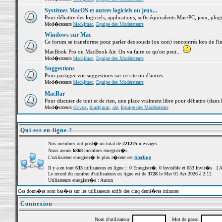
Systèmes MacOS et autres logiciels ou jeux...
Pour débattre des logiciels, applications, softs équivalents Mac/PC, jeux, plugi
Mod�rateurs
blackjmac
,
Equipe des Modérateurs
Windows sur Mac
Ce forum se transforme pour parler des soucis (ou non) rencontrés lors de l'i
MacBook Pro ou MacBook Air. On va faire ce qu'on peut...
Mod�rateurs
blackjmac
,
Equipe des Modérateurs
Suggestions
Pour partager vos suggestions sur ce site ou d'autres.
Mod�rateurs
blackjmac
,
Equipe des Modérateurs
MacBar
Pour discuter de tout et de rien, une place vraiment libre pour débattre (dans 
Mod�rateurs
ch-vox
,
blackjmac
,
ale
,
Equipe des Modérateurs
Qui est en ligne ?
Nos membres ont post� un total de
221225
messages
Nous avons
6368
membres enregistr�s
L'utilisateur enregistr� le plus r�cent est
Sterling
Il y a en tout
633
utilisateurs en ligne :: 0 Enregistr�, 0 Invisible et 633 Invit�s [
A
Le record du nombre d'utilisateurs en ligne est de
3728
le Mer 01 Avr 2026 à 2:12
Utilisateurs enregistr�s : Aucun
Ces donn�es sont bas�es sur les utilisateurs actifs des cinq derni�res minutes
Connexion
Nom d'utilisateur:
Mot de passe: