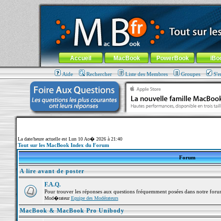
MacBook-fr.com : 100% Apple... 100% nomade !
Aller au contenu
-
Aller au menu général
-
Aller au menu de la
Menu général
Accueil
MacBook
PowerBook
iBo
Aide
Rechercher
Liste des Membres
Groupes
S'e
La date/heure actuelle est Lun 10 Ao� 2026 à 21:40
Tout sur les MacBook Index du Forum
Forum
A lire avant de poster
F.A.Q.
Pour trouver les réponses aux questions fréquemment posées dans notre foru
Mod�rateur
Equipe des Modérateurs
MacBook & MacBook Pro Unibody