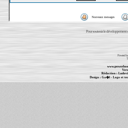
Nouveaux messages
Pour soutenir le développement du
Powered b
T
www.powerboo
Vers
Rédaction :
Ludovi
Design :
Ga�l
- Logo et te
Informations :
PowerBook
-
MacBook Pro
-
i