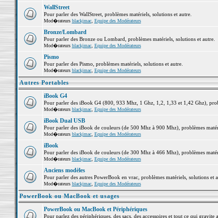
WallStreet
Pour parler des WallStreet, problèmes matériels, solutions et autre.
Mod�rateurs
blackjmac
,
Equipe des Modérateurs
Bronze/Lombard
Pour parler des Bronze ou Lombard, problèmes matériels, solutions et autre.
Mod�rateurs
blackjmac
,
Equipe des Modérateurs
Pismo
Pour parler des Pismo, problèmes matériels, solutions et autre.
Mod�rateurs
blackjmac
,
Equipe des Modérateurs
Autres Portables
iBook G4
Pour parler des iBook G4 (800, 933 Mhz, 1 Ghz, 1,2, 1,33 et 1,42 Ghz), probl
Mod�rateurs
blackjmac
,
Equipe des Modérateurs
iBook Dual USB
Pour parler des iBook de couleurs (de 500 Mhz à 900 Mhz), problèmes matériel
Mod�rateurs
blackjmac
,
Equipe des Modérateurs
iBook
Pour parler des iBook de couleurs (de 300 Mhz à 466 Mhz), problèmes matériel
Mod�rateurs
blackjmac
,
Equipe des Modérateurs
Anciens modèles
Pour parler des autres PowerBook en vrac, problèmes matériels, solutions et a
Mod�rateurs
blackjmac
,
Equipe des Modérateurs
PowerBook ou MacBook et usages
PowerBook ou MacBook et Périphériques
Pour parlez des périphériques, des sacs, des accessoires et tout ce qui grav