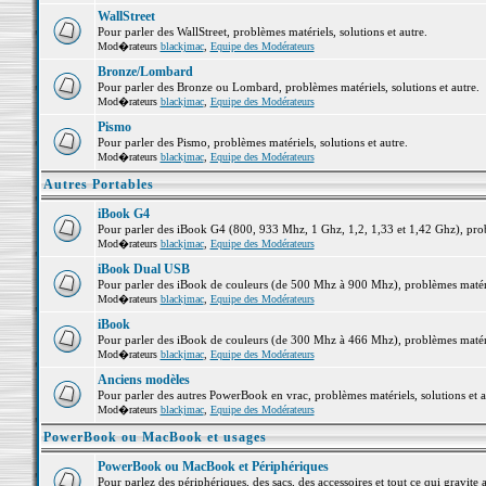
WallStreet
Pour parler des WallStreet, problèmes matériels, solutions et autre.
Mod�rateurs
blackjmac
,
Equipe des Modérateurs
Bronze/Lombard
Pour parler des Bronze ou Lombard, problèmes matériels, solutions et autre.
Mod�rateurs
blackjmac
,
Equipe des Modérateurs
Pismo
Pour parler des Pismo, problèmes matériels, solutions et autre.
Mod�rateurs
blackjmac
,
Equipe des Modérateurs
Autres Portables
iBook G4
Pour parler des iBook G4 (800, 933 Mhz, 1 Ghz, 1,2, 1,33 et 1,42 Ghz), probl
Mod�rateurs
blackjmac
,
Equipe des Modérateurs
iBook Dual USB
Pour parler des iBook de couleurs (de 500 Mhz à 900 Mhz), problèmes matériel
Mod�rateurs
blackjmac
,
Equipe des Modérateurs
iBook
Pour parler des iBook de couleurs (de 300 Mhz à 466 Mhz), problèmes matériel
Mod�rateurs
blackjmac
,
Equipe des Modérateurs
Anciens modèles
Pour parler des autres PowerBook en vrac, problèmes matériels, solutions et a
Mod�rateurs
blackjmac
,
Equipe des Modérateurs
PowerBook ou MacBook et usages
PowerBook ou MacBook et Périphériques
Pour parlez des périphériques, des sacs, des accessoires et tout ce qui grav