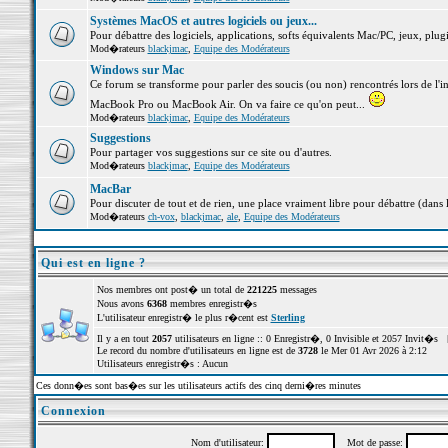
Systèmes MacOS et autres logiciels ou jeux...
Pour débattre des logiciels, applications, softs équivalents Mac/PC, jeux, plugi
Mod�rateurs
blackjmac
,
Equipe des Modérateurs
Windows sur Mac
Ce forum se transforme pour parler des soucis (ou non) rencontrés lors de l'i
MacBook Pro ou MacBook Air. On va faire ce qu'on peut...
Mod�rateurs
blackjmac
,
Equipe des Modérateurs
Suggestions
Pour partager vos suggestions sur ce site ou d'autres.
Mod�rateurs
blackjmac
,
Equipe des Modérateurs
MacBar
Pour discuter de tout et de rien, une place vraiment libre pour débattre (dans 
Mod�rateurs
ch-vox
,
blackjmac
,
ale
,
Equipe des Modérateurs
Qui est en ligne ?
Nos membres ont post� un total de
221225
messages
Nous avons
6368
membres enregistr�s
L'utilisateur enregistr� le plus r�cent est
Sterling
Il y a en tout
2057
utilisateurs en ligne :: 0 Enregistr�, 0 Invisible et 2057 Invit�s 
Le record du nombre d'utilisateurs en ligne est de
3728
le Mer 01 Avr 2026 à 2:12
Utilisateurs enregistr�s : Aucun
Ces donn�es sont bas�es sur les utilisateurs actifs des cinq derni�res minutes
Connexion
Nom d'utilisateur:
Mot de passe: