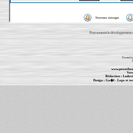
Nouveaux messages
Pour soutenir le développement du
Powered b
T
www.powerboo
Vers
Rédaction :
Ludovi
Design :
Ga�l
- Logo et te
Informations :
PowerBook
-
MacBook Pro
-
i