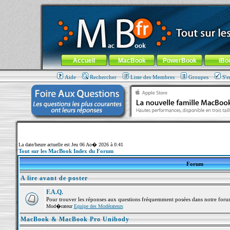
MacBook-fr.com : 100% Apple... 100% nomade !
Aller au contenu
-
Aller au menu général
-
Aller au menu de la
Menu général
Accueil
MacBook
PowerBook
iBo
Aide
Rechercher
Liste des Membres
Groupes
S'e
La date/heure actuelle est Jeu 06 Ao� 2026 à 0:41
Tout sur les MacBook Index du Forum
Forum
A lire avant de poster
F.A.Q.
Pour trouver les réponses aux questions fréquemment posées dans notre foru
Mod�rateur
Equipe des Modérateurs
MacBook & MacBook Pro Unibody