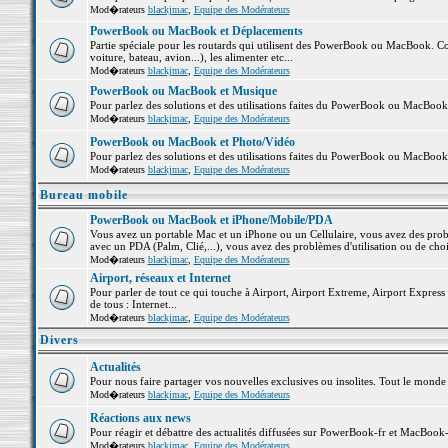
Mod�rateurs
blackjmac
,
Equipe des Modérateurs
PowerBook ou MacBook et Déplacements
Partie spéciale pour les routards qui utilisent des PowerBook ou MacBook. Co
voiture, bateau, avion...), les alimenter etc...
Mod�rateurs
blackjmac
,
Equipe des Modérateurs
PowerBook ou MacBook et Musique
Pour parlez des solutions et des utilisations faites du PowerBook ou MacBoo
Mod�rateurs
blackjmac
,
Equipe des Modérateurs
PowerBook ou MacBook et Photo/Vidéo
Pour parlez des solutions et des utilisations faites du PowerBook ou MacBook
Mod�rateurs
blackjmac
,
Equipe des Modérateurs
Bureau mobile
PowerBook ou MacBook et iPhone/Mobile/PDA
Vous avez un portable Mac et un iPhone ou un Cellulaire, vous avez des problè
avec un PDA (Palm, Clié,...), vous avez des problèmes d'utilisation ou de cho
Mod�rateurs
blackjmac
,
Equipe des Modérateurs
Airport, réseaux et Internet
Pour parler de tout ce qui touche à Airport, Airport Extreme, Airport Express e
de tous : Internet...
Mod�rateurs
blackjmac
,
Equipe des Modérateurs
Divers
Actualités
Pour nous faire partager vos nouvelles exclusives ou insolites. Tout le monde pe
Mod�rateurs
blackjmac
,
Equipe des Modérateurs
Réactions aux news
Pour réagir et débattre des actualités diffusées sur PowerBook-fr et MacBook-
Mod�rateurs
blackjmac
,
Equipe des Modérateurs