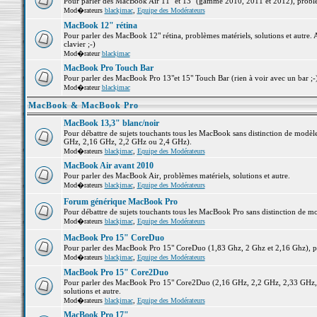
Pour parler des MacBook Air 11" et 13" (gamme 2010, 2011 et 2012), problème
Mod�rateurs
blackjmac
,
Equipe des Modérateurs
MacBook 12" rétina
Pour parler des MacBook 12" rétina, problèmes matériels, solutions et autre. 
clavier ;-)
Mod�rateur
blackjmac
MacBook Pro Touch Bar
Pour parler des MacBook Pro 13"et 15" Touch Bar (rien à voir avec un bar ;-) 
Mod�rateur
blackjmac
MacBook & MacBook Pro
MacBook 13,3" blanc/noir
Pour débattre de sujets touchants tous les MacBook sans distinction de mo
GHz, 2,16 GHz, 2,2 GHz ou 2,4 GHz).
Mod�rateurs
blackjmac
,
Equipe des Modérateurs
MacBook Air avant 2010
Pour parler des MacBook Air, problèmes matériels, solutions et autre.
Mod�rateurs
blackjmac
,
Equipe des Modérateurs
Forum générique MacBook Pro
Pour débattre de sujets touchants tous les MacBook Pro sans distinction de mo
Mod�rateurs
blackjmac
,
Equipe des Modérateurs
MacBook Pro 15" CoreDuo
Pour parler des MacBook Pro 15" CoreDuo (1,83 Ghz, 2 Ghz et 2,16 Ghz), pro
Mod�rateurs
blackjmac
,
Equipe des Modérateurs
MacBook Pro 15" Core2Duo
Pour parler des MacBook Pro 15" Core2Duo (2,16 GHz, 2,2 GHz, 2,33 GHz, 
solutions et autre.
Mod�rateurs
blackjmac
,
Equipe des Modérateurs
MacBook Pro 17"