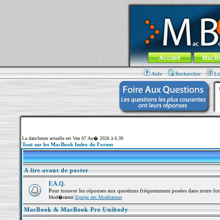
MacBook-fr.com : 100% Apple... 100% nom
Aller au contenu
-
Aller au menu 
Menu général
Accueil
MacB
Aide
Rechercher
Li
La date/heure actuelle est Ven 07 Ao� 2026 à 6:39
Tout sur les MacBook Index du Forum
A lire avant de poster
F.A.Q.
Pour trouver les réponses aux questions fréquemment posées dans notre fo
Mod�rateur
Equipe des Modérateurs
MacBook & MacBook Pro Unibody