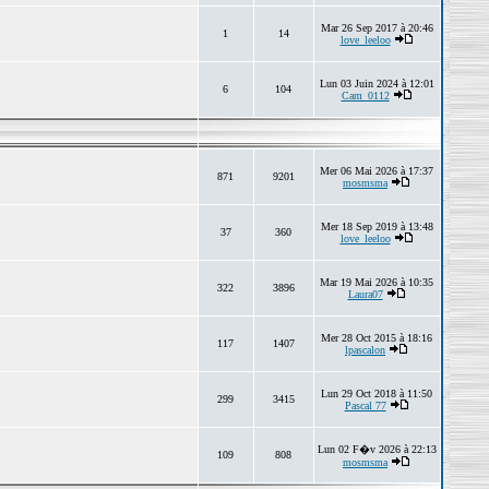
Mar 26 Sep 2017 à 20:46
1
14
love_leeloo
Lun 03 Juin 2024 à 12:01
6
104
Cam_0112
Mer 06 Mai 2026 à 17:37
871
9201
mosmsma
Mer 18 Sep 2019 à 13:48
37
360
love_leeloo
Mar 19 Mai 2026 à 10:35
322
3896
Laura07
Mer 28 Oct 2015 à 18:16
117
1407
lpascalon
Lun 29 Oct 2018 à 11:50
299
3415
Pascal 77
Lun 02 F�v 2026 à 22:13
109
808
mosmsma