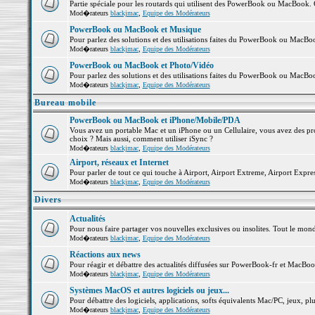
Partie spéciale pour les routards qui utilisent des PowerBook ou MacBook. Co
Mod�rateurs
blackjmac
,
Equipe des Modérateurs
PowerBook ou MacBook et Musique
Pour parlez des solutions et des utilisations faites du PowerBook ou MacB
Mod�rateurs
blackjmac
,
Equipe des Modérateurs
PowerBook ou MacBook et Photo/Vidéo
Pour parlez des solutions et des utilisations faites du PowerBook ou MacBo
Mod�rateurs
blackjmac
,
Equipe des Modérateurs
Bureau mobile
PowerBook ou MacBook et iPhone/Mobile/PDA
Vous avez un portable Mac et un iPhone ou un Cellulaire, vous avez des probl
choix ? Mais aussi, comment utiliser iSync ?
Mod�rateurs
blackjmac
,
Equipe des Modérateurs
Airport, réseaux et Internet
Pour parler de tout ce qui touche à Airport, Airport Extreme, Airport Express 
Mod�rateurs
blackjmac
,
Equipe des Modérateurs
Divers
Actualités
Pour nous faire partager vos nouvelles exclusives ou insolites. Tout le monde 
Mod�rateurs
blackjmac
,
Equipe des Modérateurs
Réactions aux news
Pour réagir et débattre des actualités diffusées sur PowerBook-fr et MacBoo
Mod�rateurs
blackjmac
,
Equipe des Modérateurs
Systèmes MacOS et autres logiciels ou jeux...
Pour débattre des logiciels, applications, softs équivalents Mac/PC, jeux, plu
Mod�rateurs
blackjmac
,
Equipe des Modérateurs