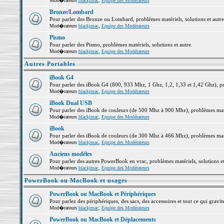
Mod�rateurs
blackjmac
,
Equipe des Modérateurs
Bronze/Lombard
Pour parler des Bronze ou Lombard, problèmes matériels, solutions et autre
Mod�rateurs
blackjmac
,
Equipe des Modérateurs
Pismo
Pour parler des Pismo, problèmes matériels, solutions et autre.
Mod�rateurs
blackjmac
,
Equipe des Modérateurs
Autres Portables
iBook G4
Pour parler des iBook G4 (800, 933 Mhz, 1 Ghz, 1,2, 1,33 et 1,42 Ghz), pro
Mod�rateurs
blackjmac
,
Equipe des Modérateurs
iBook Dual USB
Pour parler des iBook de couleurs (de 500 Mhz à 900 Mhz), problèmes matéri
Mod�rateurs
blackjmac
,
Equipe des Modérateurs
iBook
Pour parler des iBook de couleurs (de 300 Mhz à 466 Mhz), problèmes matéri
Mod�rateurs
blackjmac
,
Equipe des Modérateurs
Anciens modèles
Pour parler des autres PowerBook en vrac, problèmes matériels, solutions et
Mod�rateurs
blackjmac
,
Equipe des Modérateurs
PowerBook ou MacBook et usages
PowerBook ou MacBook et Périphériques
Pour parlez des périphériques, des sacs, des accessoires et tout ce qui gr
Mod�rateurs
blackjmac
,
Equipe des Modérateurs
PowerBook ou MacBook et Déplacements