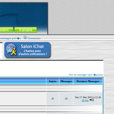
ssiers
À propos
s messages priv�s
Connexion
Voir les messages sans r�ponses
Sujets
Messages
Derniers Messages
Ven 17 Mai 2013 à 12:45
31
33
ch-vox