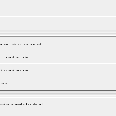
.
blèmes matériels, solutions et autre.
els, solutions et autre.
els, solutions et autre.
 autre.
avite autour du PowerBook ou MacBook...