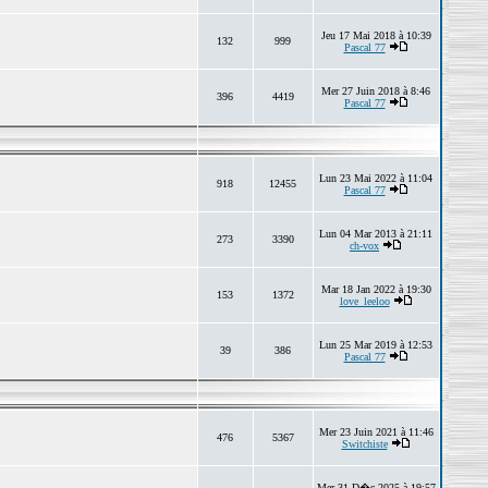
Jeu 17 Mai 2018 à 10:39
132
999
Pascal 77
Mer 27 Juin 2018 à 8:46
396
4419
Pascal 77
Lun 23 Mai 2022 à 11:04
918
12455
Pascal 77
Lun 04 Mar 2013 à 21:11
273
3390
ch-vox
Mar 18 Jan 2022 à 19:30
153
1372
love_leeloo
Lun 25 Mar 2019 à 12:53
39
386
Pascal 77
Mer 23 Juin 2021 à 11:46
476
5367
Switchiste
Mer 31 D�c 2025 à 19:57