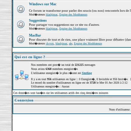
Windows sur Mac
Ce forum se transforme pour parler des soucis (ou non) rencontrés lors de 
Mod�rateurs
blackjmac
,
Equipe des Modérateurs
Suggestions
Pour partager vos suggestions sur ce site ou d'autres.
Mod�rateurs
blackjmac
,
Equipe des Modérateurs
MacBar
Pour discuter de tout et de rien, une place vraiment libre pour débattre (dan
Mod�rateurs
ch-vox
,
blackjmac
,
ale
,
Equipe des Modérateurs
Qui est en ligne ?
Nos membres ont post� un total de
221225
messages
Nous avons
6368
membres enregistr�s
L'utilisateur enregistr� le plus r�cent est
Sterling
Il y a en tout
956
utilisateurs en ligne :: 0 Enregistr�, 0 Invisible et 956 Invit�s 
Le record du nombre d'utilisateurs en ligne est de
3728
le Mer 01 Avr 2026 à 2:12
Utilisateurs enregistr�s : Aucun
Ces donn�es sont bas�es sur les utilisateurs actifs des cinq derni�res minutes
Connexion
Nom d'utilisateur