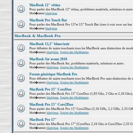
MacBook 12" rétina
Pour parler des MacBook 12" rétina, problèmes matériels, solutions et autre.
Mod�rateur
blackjmac
MacBook Pro Touch Bar
Pour parler des MacBook Pro 13"et 15" Touch Bar (rien à voir avec un bar ;-
Mod�rateur
blackjmac
MacBook & MacBook Pro
MacBook 13,3" blanc/noir
Pour débattre de sujets touchants tous les MacBook sans distinction de 
Mod�rateurs
blackjmac
,
Equipe des Modérateurs
MacBook Air avant 2010
Pour parler des MacBook Air, problèmes matériels, solutions et autre.
Mod�rateurs
blackjmac
,
Equipe des Modérateurs
Forum générique MacBook Pro
Pour débattre de sujets touchants tous les MacBook Pro sans distinction de 
Mod�rateurs
blackjmac
,
Equipe des Modérateurs
MacBook Pro 15" CoreDuo
Pour parler des MacBook Pro 15" CoreDuo (1,83 Ghz, 2 Ghz et 2,16 Ghz), pr
Mod�rateurs
blackjmac
,
Equipe des Modérateurs
MacBook Pro 15" Core2Duo
Pour parler des MacBook Pro 15" Core2Duo (2,16 GHz, 2,2 GHz, 2,33 GHz, 
Mod�rateurs
blackjmac
,
Equipe des Modérateurs
MacBook Pro 17"
Pour parler des MacBook Pro 17" (CoreDuo 2,16 Ghz et Core2Duo 2,33 GHz 
Mod�rateurs
blackjmac
,
Equipe des Modérateurs