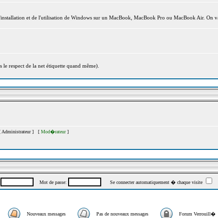
l'installation et de l'utilisation de Windows sur un MacBook, MacBook Pro ou MacBook Air. On va
s le respect de la net étiquette quand même).
[
Administrateur
] [
Mod�rateur
]
:
Mot de passe:
Se connecter automatiquement � chaque visite
Nouveaux messages
Pas de nouveaux messages
Forum Verrouill�