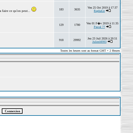
Ven 25 Oct 2019 à 17:37
183
3635
 faire ce qu'on peut...
RaphaGn
Ven 01 F�v 2019 à 11:35
129
1780
Pascal 77
Jeu 23 Juil 2026 à 20:51
918
29992
JulienM993
Toutes les heures sont au format GMT + 2 Heures