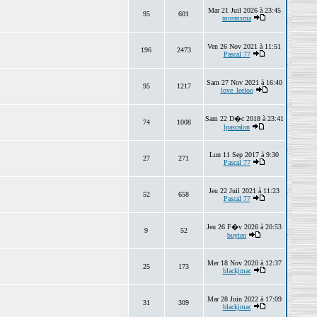
Mar 21 Juil 2026 à 23:45
95
601
mosmsma
Ven 26 Nov 2021 à 11:51
196
2473
Pascal 77
Sam 27 Nov 2021 à 16:40
95
1217
love_leeloo
Sam 22 D�c 2018 à 23:41
74
1008
lpascalon
Lun 11 Sep 2017 à 9:30
27
271
Pascal 77
Jeu 22 Juil 2021 à 11:23
52
658
Pascal 77
Jeu 26 F�v 2026 à 20:53
9
52
buyten
Mer 18 Nov 2020 à 12:37
25
173
blackjmac
Mar 28 Juin 2022 à 17:09
31
309
blackjmac