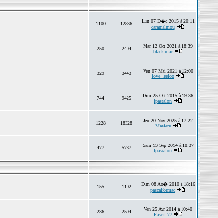
Lun 07 D�c 2015 à 20:11
1100
12836
caramelmou
Mar 12 Oct 2021 à 18:39
250
2404
blackjmac
Ven 07 Mai 2021 à 12:00
329
3443
love_leeloo
Dim 25 Oct 2015 à 19:36
744
9425
lpascalon
Jeu 20 Nov 2025 à 17:22
1228
18328
Maniere
Sam 13 Sep 2014 à 18:37
477
5787
lpascalon
Dim 08 Ao� 2010 à 18:16
155
1102
pascalformac
Ven 25 Avr 2014 à 10:40
236
2504
Pascal 77