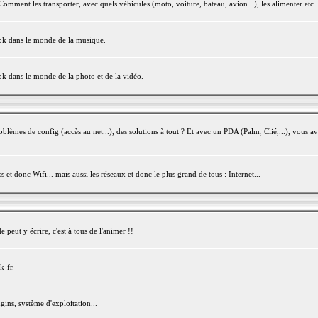
mment les transporter, avec quels véhicules (moto, voiture, bateau, avion...), les alimenter etc..
ook dans le monde de la musique.
ok dans le monde de la photo et de la vidéo.
èmes de config (accès au net...), des solutions à tout ? Et avec un PDA (Palm, Clié,...), vous av
et donc Wifi... mais aussi les réseaux et donc le plus grand de tous : Internet...
peut y écrire, c'est à tous de l'animer !!
k-fr.
gins, système d'exploitation...