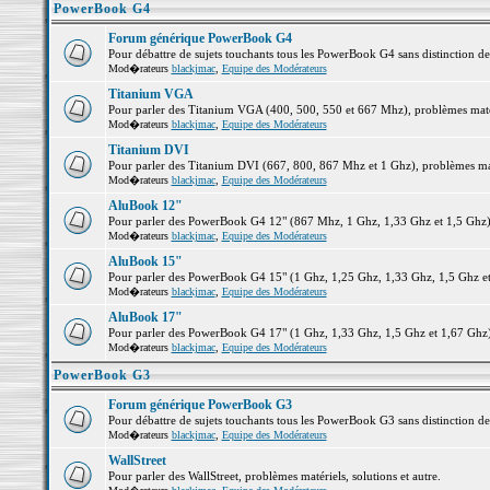
PowerBook G4
Forum générique PowerBook G4
Pour débattre de sujets touchants tous les PowerBook G4 sans distinction d
Mod�rateurs
blackjmac
,
Equipe des Modérateurs
Titanium VGA
Pour parler des Titanium VGA (400, 500, 550 et 667 Mhz), problèmes matéri
Mod�rateurs
blackjmac
,
Equipe des Modérateurs
Titanium DVI
Pour parler des Titanium DVI (667, 800, 867 Mhz et 1 Ghz), problèmes matér
Mod�rateurs
blackjmac
,
Equipe des Modérateurs
AluBook 12"
Pour parler des PowerBook G4 12" (867 Mhz, 1 Ghz, 1,33 Ghz et 1,5 Ghz), p
Mod�rateurs
blackjmac
,
Equipe des Modérateurs
AluBook 15"
Pour parler des PowerBook G4 15" (1 Ghz, 1,25 Ghz, 1,33 Ghz, 1,5 Ghz et 1
Mod�rateurs
blackjmac
,
Equipe des Modérateurs
AluBook 17"
Pour parler des PowerBook G4 17" (1 Ghz, 1,33 Ghz, 1,5 Ghz et 1,67 Ghz), 
Mod�rateurs
blackjmac
,
Equipe des Modérateurs
PowerBook G3
Forum générique PowerBook G3
Pour débattre de sujets touchants tous les PowerBook G3 sans distinction d
Mod�rateurs
blackjmac
,
Equipe des Modérateurs
WallStreet
Pour parler des WallStreet, problèmes matériels, solutions et autre.