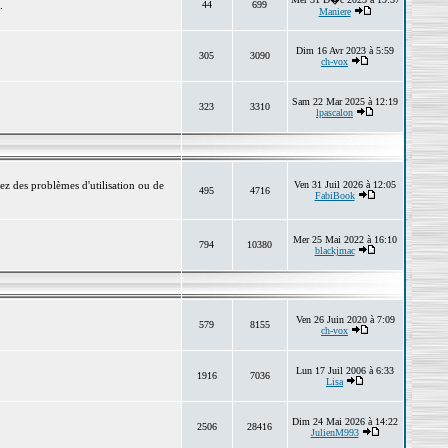
.
44
699
Maniere
Dim 16 Avr 2023 à 5:59
305
3090
ch-vox
Sam 22 Mar 2025 à 12:19
323
3310
lpascalon
ez des problèmes d'utilisation ou de
Ven 31 Juil 2026 à 12:05
495
4716
FabiBook
Mer 25 Mai 2022 à 16:10
794
10380
blackjmac
Ven 26 Juin 2020 à 7:09
579
8155
ch-vox
Lun 17 Juil 2006 à 6:33
1916
7036
Lisa
Dim 24 Mai 2026 à 14:22
2506
28416
JulienM993