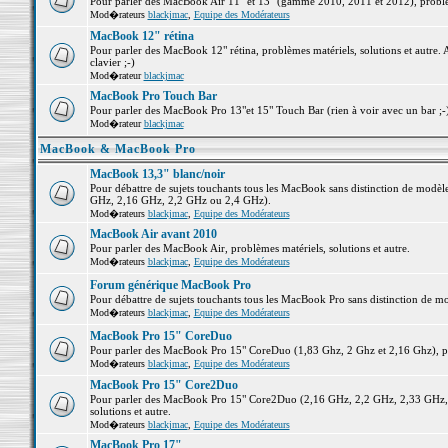
Pour parler des MacBook Air 11" et 13" (gamme 2010, 2011 et 2012), problème
Mod�rateurs
blackjmac
,
Equipe des Modérateurs
MacBook 12" rétina
Pour parler des MacBook 12" rétina, problèmes matériels, solutions et autre. 
clavier ;-)
Mod�rateur
blackjmac
MacBook Pro Touch Bar
Pour parler des MacBook Pro 13"et 15" Touch Bar (rien à voir avec un bar ;-) 
Mod�rateur
blackjmac
MacBook & MacBook Pro
MacBook 13,3" blanc/noir
Pour débattre de sujets touchants tous les MacBook sans distinction de mo
GHz, 2,16 GHz, 2,2 GHz ou 2,4 GHz).
Mod�rateurs
blackjmac
,
Equipe des Modérateurs
MacBook Air avant 2010
Pour parler des MacBook Air, problèmes matériels, solutions et autre.
Mod�rateurs
blackjmac
,
Equipe des Modérateurs
Forum générique MacBook Pro
Pour débattre de sujets touchants tous les MacBook Pro sans distinction de mo
Mod�rateurs
blackjmac
,
Equipe des Modérateurs
MacBook Pro 15" CoreDuo
Pour parler des MacBook Pro 15" CoreDuo (1,83 Ghz, 2 Ghz et 2,16 Ghz), pro
Mod�rateurs
blackjmac
,
Equipe des Modérateurs
MacBook Pro 15" Core2Duo
Pour parler des MacBook Pro 15" Core2Duo (2,16 GHz, 2,2 GHz, 2,33 GHz, 
solutions et autre.
Mod�rateurs
blackjmac
,
Equipe des Modérateurs
MacBook Pro 17"