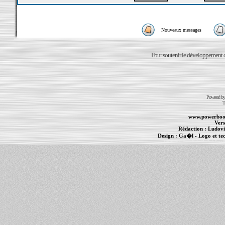
Nouveaux messages
Pour soutenir le développement du
Powered b
T
www.powerboo
Vers
Rédaction :
Ludovi
Design :
Ga�l
- Logo et te
Informations :
PowerBook
-
MacBook Pro
-
i