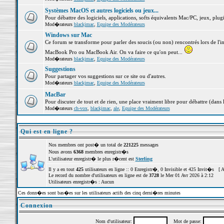
Systèmes MacOS et autres logiciels ou jeux...
Pour débattre des logiciels, applications, softs équivalents Mac/PC, jeux, plugi
Mod�rateurs
blackjmac
,
Equipe des Modérateurs
Windows sur Mac
Ce forum se transforme pour parler des soucis (ou non) rencontrés lors de l'i
MacBook Pro ou MacBook Air. On va faire ce qu'on peut...
Mod�rateurs
blackjmac
,
Equipe des Modérateurs
Suggestions
Pour partager vos suggestions sur ce site ou d'autres.
Mod�rateurs
blackjmac
,
Equipe des Modérateurs
MacBar
Pour discuter de tout et de rien, une place vraiment libre pour débattre (dans 
Mod�rateurs
ch-vox
,
blackjmac
,
ale
,
Equipe des Modérateurs
Qui est en ligne ?
Nos membres ont post� un total de
221225
messages
Nous avons
6368
membres enregistr�s
L'utilisateur enregistr� le plus r�cent est
Sterling
Il y a en tout
425
utilisateurs en ligne :: 0 Enregistr�, 0 Invisible et 425 Invit�s [
A
Le record du nombre d'utilisateurs en ligne est de
3728
le Mer 01 Avr 2026 à 2:12
Utilisateurs enregistr�s : Aucun
Ces donn�es sont bas�es sur les utilisateurs actifs des cinq derni�res minutes
Connexion
Nom d'utilisateur:
Mot de passe: