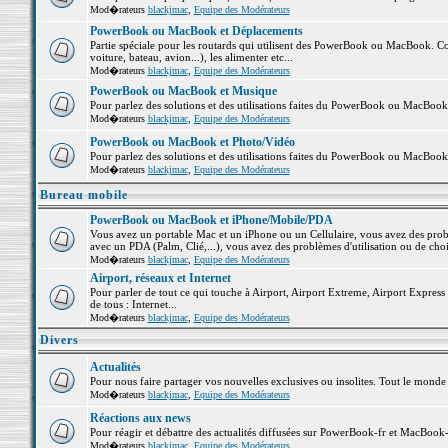
Mod�rateurs
blackjmac
,
Equipe des Modérateurs
PowerBook ou MacBook et Déplacements
Partie spéciale pour les routards qui utilisent des PowerBook ou MacBook. Co
voiture, bateau, avion...), les alimenter etc...
Mod�rateurs
blackjmac
,
Equipe des Modérateurs
PowerBook ou MacBook et Musique
Pour parlez des solutions et des utilisations faites du PowerBook ou MacBoo
Mod�rateurs
blackjmac
,
Equipe des Modérateurs
PowerBook ou MacBook et Photo/Vidéo
Pour parlez des solutions et des utilisations faites du PowerBook ou MacBook
Mod�rateurs
blackjmac
,
Equipe des Modérateurs
Bureau mobile
PowerBook ou MacBook et iPhone/Mobile/PDA
Vous avez un portable Mac et un iPhone ou un Cellulaire, vous avez des problè
avec un PDA (Palm, Clié,...), vous avez des problèmes d'utilisation ou de cho
Mod�rateurs
blackjmac
,
Equipe des Modérateurs
Airport, réseaux et Internet
Pour parler de tout ce qui touche à Airport, Airport Extreme, Airport Express e
de tous : Internet...
Mod�rateurs
blackjmac
,
Equipe des Modérateurs
Divers
Actualités
Pour nous faire partager vos nouvelles exclusives ou insolites. Tout le monde pe
Mod�rateurs
blackjmac
,
Equipe des Modérateurs
Réactions aux news
Pour réagir et débattre des actualités diffusées sur PowerBook-fr et MacBook-
Mod�rateurs
blackjmac
,
Equipe des Modérateurs