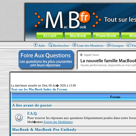
MacBook-fr.com : 100% Apple... 100% nomade !
Aller au contenu
-
Aller au menu général
-
Aller au menu de la
Menu général
Accueil
MacBook
PowerBook
iBo
Aide
Rechercher
Liste des Membres
Groupes
S'e
La date/heure actuelle est Dim 09 Ao� 2026 à 13:09
Tout sur les MacBook Index du Forum
Forum
A lire avant de poster
F.A.Q.
Pour trouver les réponses aux questions fréquemment posées dans notre foru
Mod�rateur
Equipe des Modérateurs
MacBook & MacBook Pro Unibody