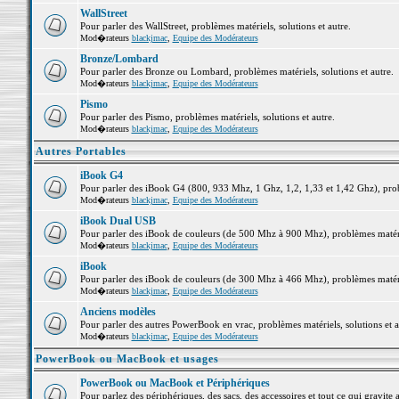
WallStreet
Pour parler des WallStreet, problèmes matériels, solutions et autre.
Mod�rateurs
blackjmac
,
Equipe des Modérateurs
Bronze/Lombard
Pour parler des Bronze ou Lombard, problèmes matériels, solutions et autre.
Mod�rateurs
blackjmac
,
Equipe des Modérateurs
Pismo
Pour parler des Pismo, problèmes matériels, solutions et autre.
Mod�rateurs
blackjmac
,
Equipe des Modérateurs
Autres Portables
iBook G4
Pour parler des iBook G4 (800, 933 Mhz, 1 Ghz, 1,2, 1,33 et 1,42 Ghz), probl
Mod�rateurs
blackjmac
,
Equipe des Modérateurs
iBook Dual USB
Pour parler des iBook de couleurs (de 500 Mhz à 900 Mhz), problèmes matériel
Mod�rateurs
blackjmac
,
Equipe des Modérateurs
iBook
Pour parler des iBook de couleurs (de 300 Mhz à 466 Mhz), problèmes matériel
Mod�rateurs
blackjmac
,
Equipe des Modérateurs
Anciens modèles
Pour parler des autres PowerBook en vrac, problèmes matériels, solutions et a
Mod�rateurs
blackjmac
,
Equipe des Modérateurs
PowerBook ou MacBook et usages
PowerBook ou MacBook et Périphériques
Pour parlez des périphériques, des sacs, des accessoires et tout ce qui grav