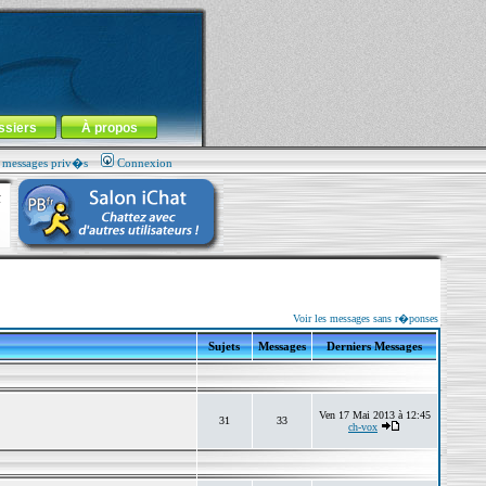
ssiers
À propos
s messages priv�s
Connexion
Voir les messages sans r�ponses
Sujets
Messages
Derniers Messages
Ven 17 Mai 2013 à 12:45
31
33
ch-vox