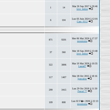
Mar 26 Sep 2017 à 20:46
1
14
love_leeloo
Lun 03 Juin 2024 à 12:01
6
104
Cam_0112
Mer 06 Mai 2026 à 17:37
871
9201
mosmsma
Mer 18 Sep 2019 à 13:48
37
360
love_leeloo
Mar 19 Mai 2026 à 10:35
322
3896
Laura07
Mer 28 Oct 2015 à 18:16
117
1407
lpascalon
Lun 29 Oct 2018 à 11:50
299
3415
Pascal 77
Lun 02 F�v 2026 à 22:13
109
808
mosmsma