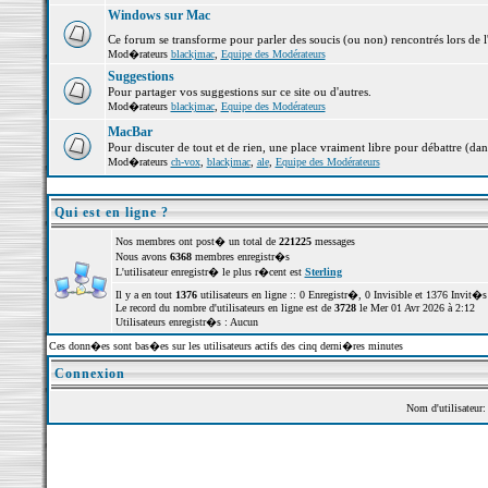
Windows sur Mac
Ce forum se transforme pour parler des soucis (ou non) rencontrés lors de 
Mod�rateurs
blackjmac
,
Equipe des Modérateurs
Suggestions
Pour partager vos suggestions sur ce site ou d'autres.
Mod�rateurs
blackjmac
,
Equipe des Modérateurs
MacBar
Pour discuter de tout et de rien, une place vraiment libre pour débattre (dan
Mod�rateurs
ch-vox
,
blackjmac
,
ale
,
Equipe des Modérateurs
Qui est en ligne ?
Nos membres ont post� un total de
221225
messages
Nous avons
6368
membres enregistr�s
L'utilisateur enregistr� le plus r�cent est
Sterling
Il y a en tout
1376
utilisateurs en ligne :: 0 Enregistr�, 0 Invisible et 1376 Invit
Le record du nombre d'utilisateurs en ligne est de
3728
le Mer 01 Avr 2026 à 2:12
Utilisateurs enregistr�s : Aucun
Ces donn�es sont bas�es sur les utilisateurs actifs des cinq derni�res minutes
Connexion
Nom d'utilisateur