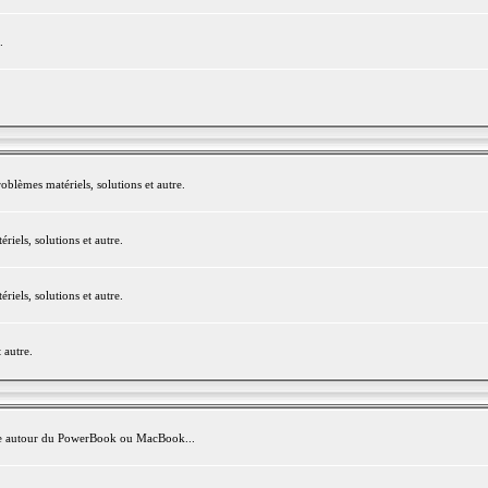
.
blèmes matériels, solutions et autre.
els, solutions et autre.
els, solutions et autre.
 autre.
avite autour du PowerBook ou MacBook...