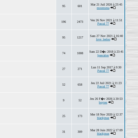
Mar 21 Juil 2026 à 23:45
95
601
mosmsma
Ven 26 Nov 2021 à 11:51
196
2473
Pascal 77
Sam 27 Nov 2021 à 16:40
95
1217
love_leeloo
Sam 22 D�c 2018 à 23:41
74
1008
lpascalon
Lun 11 Sep 2017 à 9:30
27
271
Pascal 77
Jeu 22 Juil 2021 à 11:23
52
658
Pascal 77
Jeu 26 F�v 2026 à 20:53
9
52
buyten
Mer 18 Nov 2020 à 12:37
25
173
blackjmac
Mar 28 Juin 2022 à 17:09
31
309
blackjmac