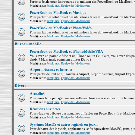
Partie spéciale pour les routards qui utilisent des PowerBook ou MacBook. Co
Mod�rateurs
blackjmac
,
Equipe des Modérateurs
PowerBook ou MacBook et Musique
Pour parlez des solutions et des utilisations faites du PowerBook ou MacB
Mod�rateurs
blackjmac
,
Equipe des Modérateurs
PowerBook ou MacBook et Photo/Vidéo
Pour parlez des solutions et des utilisations faites du PowerBook ou MacBo
Mod�rateurs
blackjmac
,
Equipe des Modérateurs
Bureau mobile
PowerBook ou MacBook et iPhone/Mobile/PDA
Vous avez un portable Mac et un iPhone ou un Cellulaire, vous avez des probl
choix ? Mais aussi, comment utiliser iSync ?
Mod�rateurs
blackjmac
,
Equipe des Modérateurs
Airport, réseaux et Internet
Pour parler de tout ce qui touche à Airport, Airport Extreme, Airport Express 
Mod�rateurs
blackjmac
,
Equipe des Modérateurs
Divers
Actualités
Pour nous faire partager vos nouvelles exclusives ou insolites. Tout le monde 
Mod�rateurs
blackjmac
,
Equipe des Modérateurs
Réactions aux news
Pour réagir et débattre des actualités diffusées sur PowerBook-fr et MacBoo
Mod�rateurs
blackjmac
,
Equipe des Modérateurs
Systèmes MacOS et autres logiciels ou jeux...
Pour débattre des logiciels, applications, softs équivalents Mac/PC, jeux, plu
Mod�rateurs
blackjmac
,
Equipe des Modérateurs