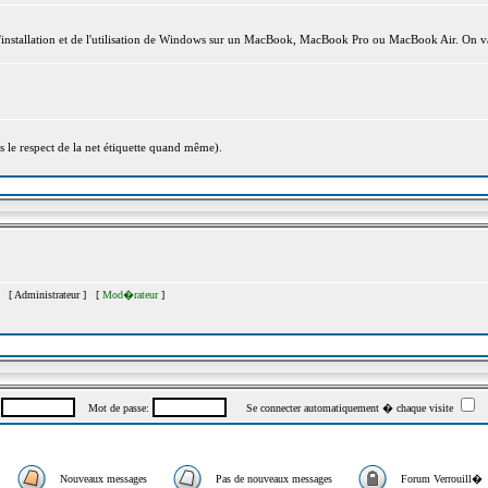
l'installation et de l'utilisation de Windows sur un MacBook, MacBook Pro ou MacBook Air. On va
s le respect de la net étiquette quand même).
�s [
Administrateur
] [
Mod�rateur
]
:
Mot de passe:
Se connecter automatiquement � chaque visite
Nouveaux messages
Pas de nouveaux messages
Forum Verrouill�