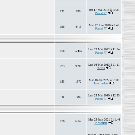
Jeu 17 Mai 2018 à 10:39
132
999
Pascal 77
Mer 27 Juin 2018 à 8:46
396
4419
Pascal 77
Lun 23 Mai 2022 à 11:04
918
12455
Pascal 77
Lun 04 Mar 2013 à 21:11
273
3390
ch-vox
Mar 18 Jan 2022 à 19:30
153
1372
love_leeloo
Lun 25 Mar 2019 à 12:53
39
386
Pascal 77
Mer 23 Juin 2021 à 11:46
476
5367
Switchiste
Mer 31 D�c 2025 à 19:57