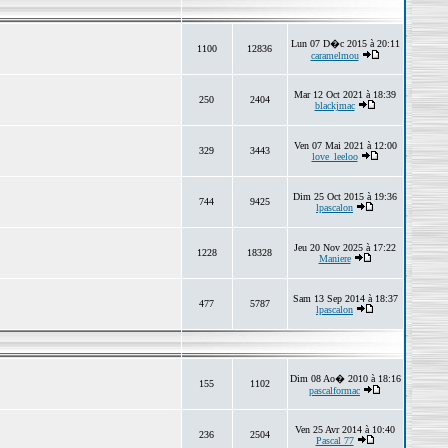
Lun 07 D�c 2015 à 20:11
1100
12836
caramelmou
Mar 12 Oct 2021 à 18:39
250
2404
blackjmac
Ven 07 Mai 2021 à 12:00
329
3443
love_leeloo
Dim 25 Oct 2015 à 19:36
744
9425
lpascalon
Jeu 20 Nov 2025 à 17:22
1228
18328
Maniere
Sam 13 Sep 2014 à 18:37
477
5787
lpascalon
Dim 08 Ao� 2010 à 18:16
155
1102
pascalformac
Ven 25 Avr 2014 à 10:40
236
2504
Pascal 77