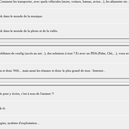
mment les transporter, avec quels véhicules (moto, voiture, bateau, avion...), les alimenter etc..
ook dans le monde de la musique.
ok dans le monde de la photo et de la vidéo.
èmes de config (accès au net...), des solutions à tout ? Et avec un PDA (Palm, Clié,...), vous av
et donc Wifi... mais aussi les réseaux et donc le plus grand de tous : Internet...
peut y écrire, c'est à tous de l'animer !!
k-fr.
gins, système d'exploitation...