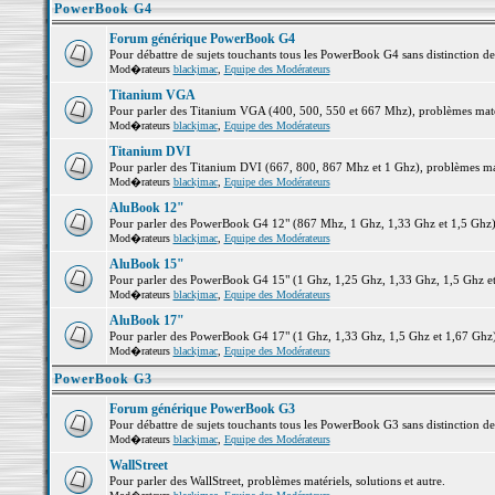
PowerBook G4
Forum générique PowerBook G4
Pour débattre de sujets touchants tous les PowerBook G4 sans distinction d
Mod�rateurs
blackjmac
,
Equipe des Modérateurs
Titanium VGA
Pour parler des Titanium VGA (400, 500, 550 et 667 Mhz), problèmes matéri
Mod�rateurs
blackjmac
,
Equipe des Modérateurs
Titanium DVI
Pour parler des Titanium DVI (667, 800, 867 Mhz et 1 Ghz), problèmes matér
Mod�rateurs
blackjmac
,
Equipe des Modérateurs
AluBook 12"
Pour parler des PowerBook G4 12" (867 Mhz, 1 Ghz, 1,33 Ghz et 1,5 Ghz), p
Mod�rateurs
blackjmac
,
Equipe des Modérateurs
AluBook 15"
Pour parler des PowerBook G4 15" (1 Ghz, 1,25 Ghz, 1,33 Ghz, 1,5 Ghz et 1
Mod�rateurs
blackjmac
,
Equipe des Modérateurs
AluBook 17"
Pour parler des PowerBook G4 17" (1 Ghz, 1,33 Ghz, 1,5 Ghz et 1,67 Ghz), 
Mod�rateurs
blackjmac
,
Equipe des Modérateurs
PowerBook G3
Forum générique PowerBook G3
Pour débattre de sujets touchants tous les PowerBook G3 sans distinction d
Mod�rateurs
blackjmac
,
Equipe des Modérateurs
WallStreet
Pour parler des WallStreet, problèmes matériels, solutions et autre.