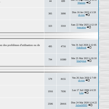
.
44
699
Maniere
Dim 16 Avr 2023 à 5:59
305
3090
ch-vox
Sam 22 Mar 2025 à 12:19
323
3310
lpascalon
ez des problèmes d'utilisation ou de
Ven 31 Juil 2026 à 12:05
495
4716
FabiBook
Mer 25 Mai 2022 à 16:10
794
10380
blackjmac
Ven 26 Juin 2020 à 7:09
579
8155
ch-vox
Lun 17 Juil 2006 à 6:33
1916
7036
Lisa
Dim 24 Mai 2026 à 14:22
2506
28416
JulienM993