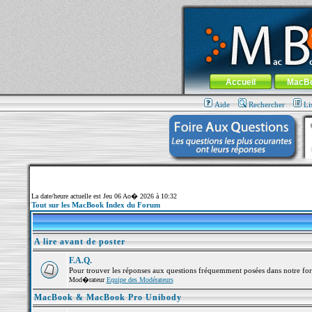
MacBook-fr.com : 100% Apple... 100% nom
Aller au contenu
-
Aller au menu 
Menu général
Accueil
MacB
Aide
Rechercher
Li
La date/heure actuelle est Jeu 06 Ao� 2026 à 10:32
Tout sur les MacBook Index du Forum
A lire avant de poster
F.A.Q.
Pour trouver les réponses aux questions fréquemment posées dans notre fo
Mod�rateur
Equipe des Modérateurs
MacBook & MacBook Pro Unibody