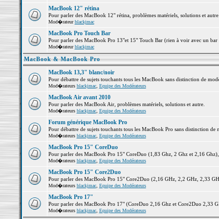
MacBook 12" rétina
Pour parler des MacBook 12" rétina, problèmes matériels, solutions et autre.
Mod�rateur
blackjmac
MacBook Pro Touch Bar
Pour parler des MacBook Pro 13"et 15" Touch Bar (rien à voir avec un bar ;-
Mod�rateur
blackjmac
MacBook & MacBook Pro
MacBook 13,3" blanc/noir
Pour débattre de sujets touchants tous les MacBook sans distinction de 
Mod�rateurs
blackjmac
,
Equipe des Modérateurs
MacBook Air avant 2010
Pour parler des MacBook Air, problèmes matériels, solutions et autre.
Mod�rateurs
blackjmac
,
Equipe des Modérateurs
Forum générique MacBook Pro
Pour débattre de sujets touchants tous les MacBook Pro sans distinction de 
Mod�rateurs
blackjmac
,
Equipe des Modérateurs
MacBook Pro 15" CoreDuo
Pour parler des MacBook Pro 15" CoreDuo (1,83 Ghz, 2 Ghz et 2,16 Ghz), pr
Mod�rateurs
blackjmac
,
Equipe des Modérateurs
MacBook Pro 15" Core2Duo
Pour parler des MacBook Pro 15" Core2Duo (2,16 GHz, 2,2 GHz, 2,33 GHz, 
Mod�rateurs
blackjmac
,
Equipe des Modérateurs
MacBook Pro 17"
Pour parler des MacBook Pro 17" (CoreDuo 2,16 Ghz et Core2Duo 2,33 GHz 
Mod�rateurs
blackjmac
,
Equipe des Modérateurs