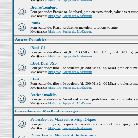
Mod�rateurs
blackjmac
,
Equipe des Modérateurs
Bronze/Lombard
Pour parler des Bronze ou Lombard, problèmes matériels, solutions et autre
Mod�rateurs
blackjmac
,
Equipe des Modérateurs
Pismo
Pour parler des Pismo, problèmes matériels, solutions et autre.
Mod�rateurs
blackjmac
,
Equipe des Modérateurs
Autres Portables
iBook G4
Pour parler des iBook G4 (800, 933 Mhz, 1 Ghz, 1,2, 1,33 et 1,42 Ghz), pro
Mod�rateurs
blackjmac
,
Equipe des Modérateurs
iBook Dual USB
Pour parler des iBook de couleurs (de 500 Mhz à 900 Mhz), problèmes matéri
Mod�rateurs
blackjmac
,
Equipe des Modérateurs
iBook
Pour parler des iBook de couleurs (de 300 Mhz à 466 Mhz), problèmes matéri
Mod�rateurs
blackjmac
,
Equipe des Modérateurs
Anciens modèles
Pour parler des autres PowerBook en vrac, problèmes matériels, solutions et
Mod�rateurs
blackjmac
,
Equipe des Modérateurs
PowerBook ou MacBook et usages
PowerBook ou MacBook et Périphériques
Pour parlez des périphériques, des sacs, des accessoires et tout ce qui gr
Mod�rateurs
blackjmac
,
Equipe des Modérateurs
PowerBook ou MacBook et Déplacements