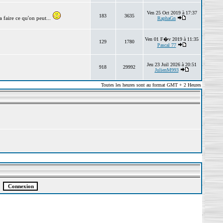
Ven 25 Oct 2019 à 17:37
183
3635
 faire ce qu'on peut...
RaphaGn
Ven 01 F�v 2019 à 11:35
129
1780
Pascal 77
Jeu 23 Juil 2026 à 20:51
918
29992
JulienM993
Toutes les heures sont au format GMT + 2 Heures