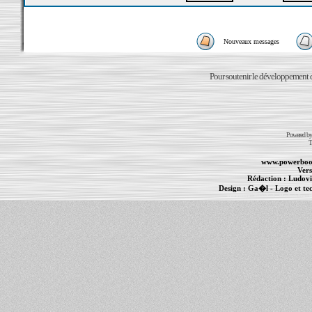
Nouveaux messages
Pour soutenir le développement du
Powered b
T
www.powerboo
Vers
Rédaction :
Ludovi
Design :
Ga�l
- Logo et te
Informations :
PowerBook
-
MacBook Pro
-
i