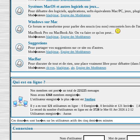
Systèmes MacOS et autres logiciels ou jeux...
Pour débattre des logiciels, applications, softs équivalents Mac/PC, jeux, plugi
Mod�rateurs
blackjmac
,
Equipe des Modérateurs
Windows sur Mac
Ce forum se transforme pour parler des soucis (ou non) rencontrés lors de l'i
MacBook Pro ou MacBook Air. On va faire ce qu'on peut...
Mod�rateurs
blackjmac
,
Equipe des Modérateurs
Suggestions
Pour partager vos suggestions sur ce site ou d'autres.
Mod�rateurs
blackjmac
,
Equipe des Modérateurs
MacBar
Pour discuter de tout et de rien, une place vraiment libre pour débattre (dans 
Mod�rateurs
ch-vox
,
blackjmac
,
ale
,
Equipe des Modérateurs
Qui est en ligne ?
Nos membres ont post� un total de
221225
messages
Nous avons
6368
membres enregistr�s
L'utilisateur enregistr� le plus r�cent est
Sterling
Il y a en tout
121
utilisateurs en ligne :: 0 Enregistr�, 0 Invisible et 121 Invit�s [
A
Le record du nombre d'utilisateurs en ligne est de
3728
le Mer 01 Avr 2026 à 2:12
Utilisateurs enregistr�s : Aucun
Ces donn�es sont bas�es sur les utilisateurs actifs des cinq derni�res minutes
Connexion
Nom d'utilisateur:
Mot de passe: