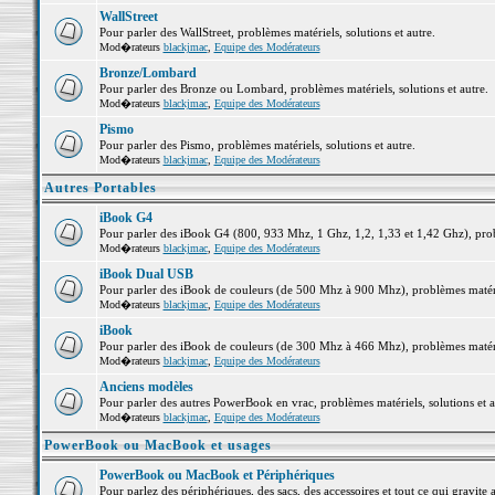
WallStreet
Pour parler des WallStreet, problèmes matériels, solutions et autre.
Mod�rateurs
blackjmac
,
Equipe des Modérateurs
Bronze/Lombard
Pour parler des Bronze ou Lombard, problèmes matériels, solutions et autre.
Mod�rateurs
blackjmac
,
Equipe des Modérateurs
Pismo
Pour parler des Pismo, problèmes matériels, solutions et autre.
Mod�rateurs
blackjmac
,
Equipe des Modérateurs
Autres Portables
iBook G4
Pour parler des iBook G4 (800, 933 Mhz, 1 Ghz, 1,2, 1,33 et 1,42 Ghz), probl
Mod�rateurs
blackjmac
,
Equipe des Modérateurs
iBook Dual USB
Pour parler des iBook de couleurs (de 500 Mhz à 900 Mhz), problèmes matériel
Mod�rateurs
blackjmac
,
Equipe des Modérateurs
iBook
Pour parler des iBook de couleurs (de 300 Mhz à 466 Mhz), problèmes matériel
Mod�rateurs
blackjmac
,
Equipe des Modérateurs
Anciens modèles
Pour parler des autres PowerBook en vrac, problèmes matériels, solutions et a
Mod�rateurs
blackjmac
,
Equipe des Modérateurs
PowerBook ou MacBook et usages
PowerBook ou MacBook et Périphériques
Pour parlez des périphériques, des sacs, des accessoires et tout ce qui grav