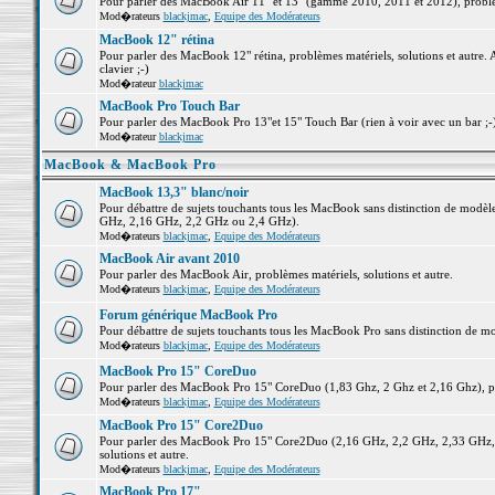
Pour parler des MacBook Air 11" et 13" (gamme 2010, 2011 et 2012), problème
Mod�rateurs
blackjmac
,
Equipe des Modérateurs
MacBook 12" rétina
Pour parler des MacBook 12" rétina, problèmes matériels, solutions et autre. 
clavier ;-)
Mod�rateur
blackjmac
MacBook Pro Touch Bar
Pour parler des MacBook Pro 13"et 15" Touch Bar (rien à voir avec un bar ;-) 
Mod�rateur
blackjmac
MacBook & MacBook Pro
MacBook 13,3" blanc/noir
Pour débattre de sujets touchants tous les MacBook sans distinction de mo
GHz, 2,16 GHz, 2,2 GHz ou 2,4 GHz).
Mod�rateurs
blackjmac
,
Equipe des Modérateurs
MacBook Air avant 2010
Pour parler des MacBook Air, problèmes matériels, solutions et autre.
Mod�rateurs
blackjmac
,
Equipe des Modérateurs
Forum générique MacBook Pro
Pour débattre de sujets touchants tous les MacBook Pro sans distinction de mo
Mod�rateurs
blackjmac
,
Equipe des Modérateurs
MacBook Pro 15" CoreDuo
Pour parler des MacBook Pro 15" CoreDuo (1,83 Ghz, 2 Ghz et 2,16 Ghz), pro
Mod�rateurs
blackjmac
,
Equipe des Modérateurs
MacBook Pro 15" Core2Duo
Pour parler des MacBook Pro 15" Core2Duo (2,16 GHz, 2,2 GHz, 2,33 GHz, 
solutions et autre.
Mod�rateurs
blackjmac
,
Equipe des Modérateurs
MacBook Pro 17"