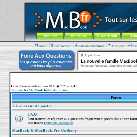
MacBook-fr.com : 100% Apple... 100% nomade !
Aller au contenu
-
Aller au menu général
-
Aller au menu de la
Menu général
Accueil
MacBook
PowerBook
iBo
Aide
Rechercher
Liste des Membres
Groupes
S'e
La date/heure actuelle est Sam 08 Ao� 2026 à 14:49
Tout sur les MacBook Index du Forum
Forum
A lire avant de poster
F.A.Q.
Pour trouver les réponses aux questions fréquemment posées dans notre foru
Mod�rateur
Equipe des Modérateurs
MacBook & MacBook Pro Unibody