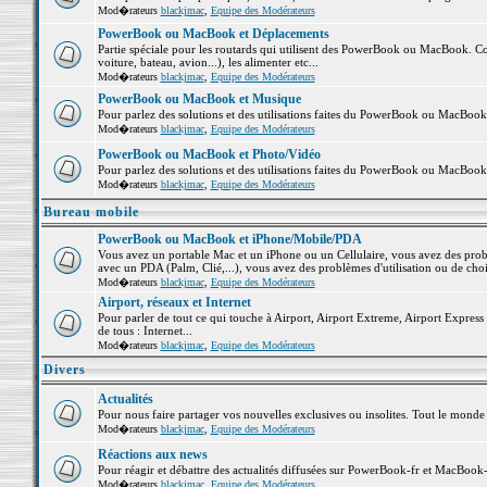
Mod�rateurs
blackjmac
,
Equipe des Modérateurs
PowerBook ou MacBook et Déplacements
Partie spéciale pour les routards qui utilisent des PowerBook ou MacBook. Co
voiture, bateau, avion...), les alimenter etc...
Mod�rateurs
blackjmac
,
Equipe des Modérateurs
PowerBook ou MacBook et Musique
Pour parlez des solutions et des utilisations faites du PowerBook ou MacBoo
Mod�rateurs
blackjmac
,
Equipe des Modérateurs
PowerBook ou MacBook et Photo/Vidéo
Pour parlez des solutions et des utilisations faites du PowerBook ou MacBook
Mod�rateurs
blackjmac
,
Equipe des Modérateurs
Bureau mobile
PowerBook ou MacBook et iPhone/Mobile/PDA
Vous avez un portable Mac et un iPhone ou un Cellulaire, vous avez des problè
avec un PDA (Palm, Clié,...), vous avez des problèmes d'utilisation ou de cho
Mod�rateurs
blackjmac
,
Equipe des Modérateurs
Airport, réseaux et Internet
Pour parler de tout ce qui touche à Airport, Airport Extreme, Airport Express e
de tous : Internet...
Mod�rateurs
blackjmac
,
Equipe des Modérateurs
Divers
Actualités
Pour nous faire partager vos nouvelles exclusives ou insolites. Tout le monde pe
Mod�rateurs
blackjmac
,
Equipe des Modérateurs
Réactions aux news
Pour réagir et débattre des actualités diffusées sur PowerBook-fr et MacBook-
Mod�rateurs
blackjmac
,
Equipe des Modérateurs