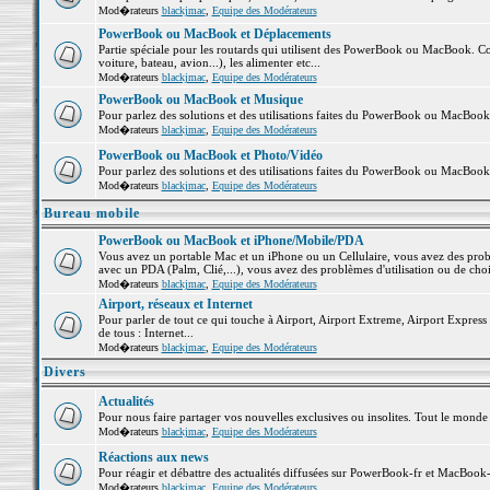
Mod�rateurs
blackjmac
,
Equipe des Modérateurs
PowerBook ou MacBook et Déplacements
Partie spéciale pour les routards qui utilisent des PowerBook ou MacBook. Co
voiture, bateau, avion...), les alimenter etc...
Mod�rateurs
blackjmac
,
Equipe des Modérateurs
PowerBook ou MacBook et Musique
Pour parlez des solutions et des utilisations faites du PowerBook ou MacBoo
Mod�rateurs
blackjmac
,
Equipe des Modérateurs
PowerBook ou MacBook et Photo/Vidéo
Pour parlez des solutions et des utilisations faites du PowerBook ou MacBook
Mod�rateurs
blackjmac
,
Equipe des Modérateurs
Bureau mobile
PowerBook ou MacBook et iPhone/Mobile/PDA
Vous avez un portable Mac et un iPhone ou un Cellulaire, vous avez des problè
avec un PDA (Palm, Clié,...), vous avez des problèmes d'utilisation ou de cho
Mod�rateurs
blackjmac
,
Equipe des Modérateurs
Airport, réseaux et Internet
Pour parler de tout ce qui touche à Airport, Airport Extreme, Airport Express e
de tous : Internet...
Mod�rateurs
blackjmac
,
Equipe des Modérateurs
Divers
Actualités
Pour nous faire partager vos nouvelles exclusives ou insolites. Tout le monde pe
Mod�rateurs
blackjmac
,
Equipe des Modérateurs
Réactions aux news
Pour réagir et débattre des actualités diffusées sur PowerBook-fr et MacBook-
Mod�rateurs
blackjmac
,
Equipe des Modérateurs