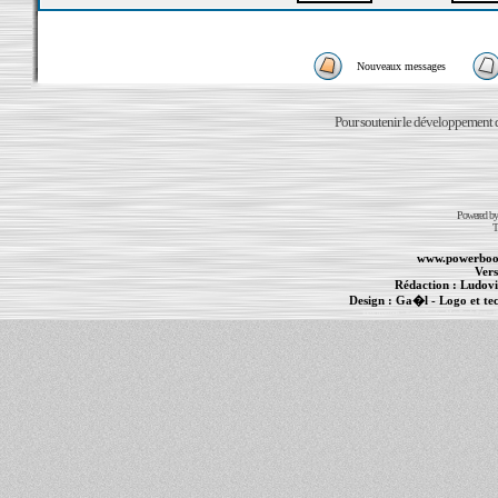
Nouveaux messages
Pour soutenir le développement du
Powered b
T
www.powerboo
Vers
Rédaction :
Ludovi
Design :
Ga�l
- Logo et te
Informations :
PowerBook
-
MacBook Pro
-
i