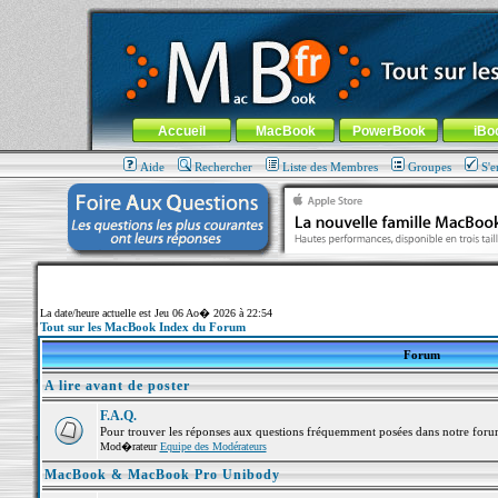
MacBook-fr.com : 100% Apple... 100% nomade !
Aller au contenu
-
Aller au menu général
-
Aller au menu de la
Menu général
Accueil
MacBook
PowerBook
iBo
Aide
Rechercher
Liste des Membres
Groupes
S'e
La date/heure actuelle est Jeu 06 Ao� 2026 à 22:54
Tout sur les MacBook Index du Forum
Forum
A lire avant de poster
F.A.Q.
Pour trouver les réponses aux questions fréquemment posées dans notre foru
Mod�rateur
Equipe des Modérateurs
MacBook & MacBook Pro Unibody