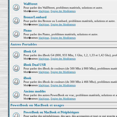
WallStreet
Pour parler des WallStreet, problèmes matériels, solutions et autre.
Mod�rateurs
blackjmac
,
Equipe des Modérateurs
Bronze/Lombard
Pour parler des Bronze ou Lombard, problèmes matériels, solutions et autre.
Mod�rateurs
blackjmac
,
Equipe des Modérateurs
Pismo
Pour parler des Pismo, problèmes matériels, solutions et autre.
Mod�rateurs
blackjmac
,
Equipe des Modérateurs
Autres Portables
iBook G4
Pour parler des iBook G4 (800, 933 Mhz, 1 Ghz, 1,2, 1,33 et 1,42 Ghz), probl
Mod�rateurs
blackjmac
,
Equipe des Modérateurs
iBook Dual USB
Pour parler des iBook de couleurs (de 500 Mhz à 900 Mhz), problèmes matériel
Mod�rateurs
blackjmac
,
Equipe des Modérateurs
iBook
Pour parler des iBook de couleurs (de 300 Mhz à 466 Mhz), problèmes matériel
Mod�rateurs
blackjmac
,
Equipe des Modérateurs
Anciens modèles
Pour parler des autres PowerBook en vrac, problèmes matériels, solutions et a
Mod�rateurs
blackjmac
,
Equipe des Modérateurs
PowerBook ou MacBook et usages
PowerBook ou MacBook et Périphériques
Pour parlez des périphériques, des sacs, des accessoires et tout ce qui grav