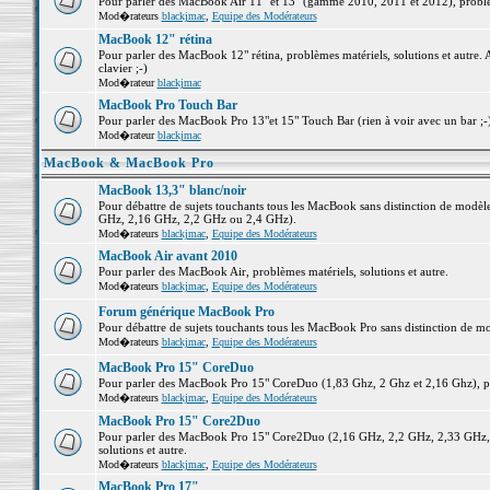
Pour parler des MacBook Air 11" et 13" (gamme 2010, 2011 et 2012), problème
Mod�rateurs
blackjmac
,
Equipe des Modérateurs
MacBook 12" rétina
Pour parler des MacBook 12" rétina, problèmes matériels, solutions et autre. 
clavier ;-)
Mod�rateur
blackjmac
MacBook Pro Touch Bar
Pour parler des MacBook Pro 13"et 15" Touch Bar (rien à voir avec un bar ;-) 
Mod�rateur
blackjmac
MacBook & MacBook Pro
MacBook 13,3" blanc/noir
Pour débattre de sujets touchants tous les MacBook sans distinction de mo
GHz, 2,16 GHz, 2,2 GHz ou 2,4 GHz).
Mod�rateurs
blackjmac
,
Equipe des Modérateurs
MacBook Air avant 2010
Pour parler des MacBook Air, problèmes matériels, solutions et autre.
Mod�rateurs
blackjmac
,
Equipe des Modérateurs
Forum générique MacBook Pro
Pour débattre de sujets touchants tous les MacBook Pro sans distinction de mo
Mod�rateurs
blackjmac
,
Equipe des Modérateurs
MacBook Pro 15" CoreDuo
Pour parler des MacBook Pro 15" CoreDuo (1,83 Ghz, 2 Ghz et 2,16 Ghz), pro
Mod�rateurs
blackjmac
,
Equipe des Modérateurs
MacBook Pro 15" Core2Duo
Pour parler des MacBook Pro 15" Core2Duo (2,16 GHz, 2,2 GHz, 2,33 GHz, 
solutions et autre.
Mod�rateurs
blackjmac
,
Equipe des Modérateurs
MacBook Pro 17"