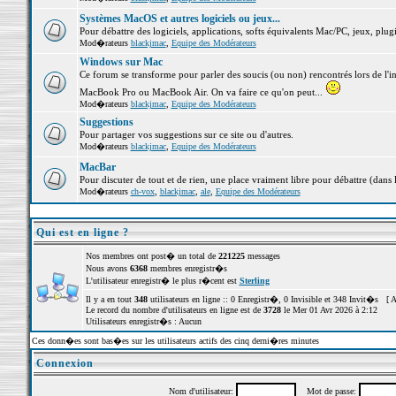
Systèmes MacOS et autres logiciels ou jeux...
Pour débattre des logiciels, applications, softs équivalents Mac/PC, jeux, plugi
Mod�rateurs
blackjmac
,
Equipe des Modérateurs
Windows sur Mac
Ce forum se transforme pour parler des soucis (ou non) rencontrés lors de l'i
MacBook Pro ou MacBook Air. On va faire ce qu'on peut...
Mod�rateurs
blackjmac
,
Equipe des Modérateurs
Suggestions
Pour partager vos suggestions sur ce site ou d'autres.
Mod�rateurs
blackjmac
,
Equipe des Modérateurs
MacBar
Pour discuter de tout et de rien, une place vraiment libre pour débattre (dans 
Mod�rateurs
ch-vox
,
blackjmac
,
ale
,
Equipe des Modérateurs
Qui est en ligne ?
Nos membres ont post� un total de
221225
messages
Nous avons
6368
membres enregistr�s
L'utilisateur enregistr� le plus r�cent est
Sterling
Il y a en tout
348
utilisateurs en ligne :: 0 Enregistr�, 0 Invisible et 348 Invit�s [
A
Le record du nombre d'utilisateurs en ligne est de
3728
le Mer 01 Avr 2026 à 2:12
Utilisateurs enregistr�s : Aucun
Ces donn�es sont bas�es sur les utilisateurs actifs des cinq derni�res minutes
Connexion
Nom d'utilisateur:
Mot de passe: