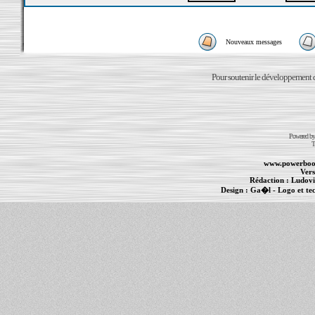
Nouveaux messages
Pour soutenir le développement du
Powered b
T
www.powerboo
Vers
Rédaction :
Ludovi
Design :
Ga�l
- Logo et te
Informations :
PowerBook
-
MacBook Pro
-
i