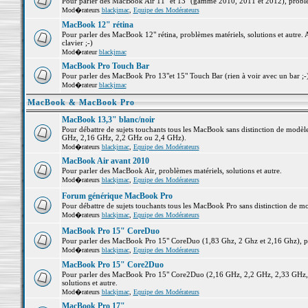
Pour parler des MacBook Air 11" et 13" (gamme 2010, 2011 et 2012), problème
Mod�rateurs
blackjmac
,
Equipe des Modérateurs
MacBook 12" rétina
Pour parler des MacBook 12" rétina, problèmes matériels, solutions et autre. 
clavier ;-)
Mod�rateur
blackjmac
MacBook Pro Touch Bar
Pour parler des MacBook Pro 13"et 15" Touch Bar (rien à voir avec un bar ;-) 
Mod�rateur
blackjmac
MacBook & MacBook Pro
MacBook 13,3" blanc/noir
Pour débattre de sujets touchants tous les MacBook sans distinction de mo
GHz, 2,16 GHz, 2,2 GHz ou 2,4 GHz).
Mod�rateurs
blackjmac
,
Equipe des Modérateurs
MacBook Air avant 2010
Pour parler des MacBook Air, problèmes matériels, solutions et autre.
Mod�rateurs
blackjmac
,
Equipe des Modérateurs
Forum générique MacBook Pro
Pour débattre de sujets touchants tous les MacBook Pro sans distinction de mo
Mod�rateurs
blackjmac
,
Equipe des Modérateurs
MacBook Pro 15" CoreDuo
Pour parler des MacBook Pro 15" CoreDuo (1,83 Ghz, 2 Ghz et 2,16 Ghz), pro
Mod�rateurs
blackjmac
,
Equipe des Modérateurs
MacBook Pro 15" Core2Duo
Pour parler des MacBook Pro 15" Core2Duo (2,16 GHz, 2,2 GHz, 2,33 GHz, 
solutions et autre.
Mod�rateurs
blackjmac
,
Equipe des Modérateurs
MacBook Pro 17"