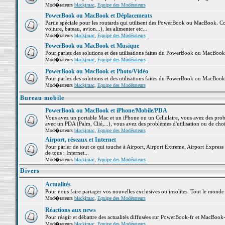
Mod�rateurs
blackjmac
,
Equipe des Modérateurs
PowerBook ou MacBook et Déplacements
Partie spéciale pour les routards qui utilisent des PowerBook ou MacBook. Co
voiture, bateau, avion...), les alimenter etc...
Mod�rateurs
blackjmac
,
Equipe des Modérateurs
PowerBook ou MacBook et Musique
Pour parlez des solutions et des utilisations faites du PowerBook ou MacBoo
Mod�rateurs
blackjmac
,
Equipe des Modérateurs
PowerBook ou MacBook et Photo/Vidéo
Pour parlez des solutions et des utilisations faites du PowerBook ou MacBook
Mod�rateurs
blackjmac
,
Equipe des Modérateurs
Bureau mobile
PowerBook ou MacBook et iPhone/Mobile/PDA
Vous avez un portable Mac et un iPhone ou un Cellulaire, vous avez des problè
avec un PDA (Palm, Clié,...), vous avez des problèmes d'utilisation ou de cho
Mod�rateurs
blackjmac
,
Equipe des Modérateurs
Airport, réseaux et Internet
Pour parler de tout ce qui touche à Airport, Airport Extreme, Airport Express e
de tous : Internet...
Mod�rateurs
blackjmac
,
Equipe des Modérateurs
Divers
Actualités
Pour nous faire partager vos nouvelles exclusives ou insolites. Tout le monde pe
Mod�rateurs
blackjmac
,
Equipe des Modérateurs
Réactions aux news
Pour réagir et débattre des actualités diffusées sur PowerBook-fr et MacBook-
Mod�rateurs
blackjmac
,
Equipe des Modérateurs