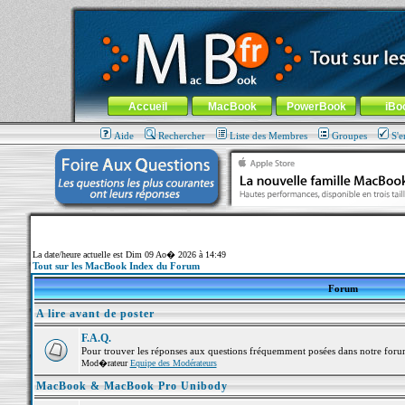
MacBook-fr.com : 100% Apple... 100% nomade !
Aller au contenu
-
Aller au menu général
-
Aller au menu de la
Menu général
Accueil
MacBook
PowerBook
iBo
Aide
Rechercher
Liste des Membres
Groupes
S'e
La date/heure actuelle est Dim 09 Ao� 2026 à 14:49
Tout sur les MacBook Index du Forum
Forum
A lire avant de poster
F.A.Q.
Pour trouver les réponses aux questions fréquemment posées dans notre foru
Mod�rateur
Equipe des Modérateurs
MacBook & MacBook Pro Unibody