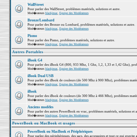
WallStreet
Pour parler des WallStreet, problèmes matériels, solutions et autre.
Mod�rateurs
blackjmac
,
Equipe des Modérateurs
Bronze/Lombard
Pour parler des Bronze ou Lombard, problèmes matériels, solutions et autre.
Mod�rateurs
blackjmac
,
Equipe des Modérateurs
Pismo
Pour parler des Pismo, problèmes matériels, solutions et autre.
Mod�rateurs
blackjmac
,
Equipe des Modérateurs
Autres Portables
iBook G4
Pour parler des iBook G4 (800, 933 Mhz, 1 Ghz, 1,2, 1,33 et 1,42 Ghz), probl
Mod�rateurs
blackjmac
,
Equipe des Modérateurs
iBook Dual USB
Pour parler des iBook de couleurs (de 500 Mhz à 900 Mhz), problèmes matériel
Mod�rateurs
blackjmac
,
Equipe des Modérateurs
iBook
Pour parler des iBook de couleurs (de 300 Mhz à 466 Mhz), problèmes matériel
Mod�rateurs
blackjmac
,
Equipe des Modérateurs
Anciens modèles
Pour parler des autres PowerBook en vrac, problèmes matériels, solutions et a
Mod�rateurs
blackjmac
,
Equipe des Modérateurs
PowerBook ou MacBook et usages
PowerBook ou MacBook et Périphériques
Pour parlez des périphériques, des sacs, des accessoires et tout ce qui grav