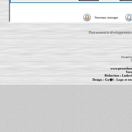
Nouveaux messages
Pour soutenir le développement du
Powered b
T
www.powerboo
Vers
Rédaction :
Ludovi
Design :
Ga�l
- Logo et te
Informations :
PowerBook
-
MacBook Pro
-
i