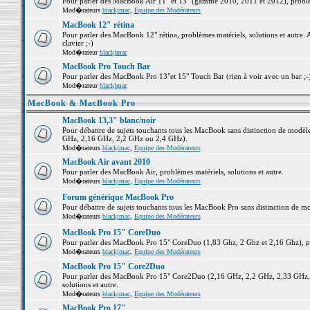
Pour parler des MacBook Air 11" et 13" (gamme 2010, 2011 et 2012), problème
Mod�rateurs
blackjmac
,
Equipe des Modérateurs
MacBook 12" rétina
Pour parler des MacBook 12" rétina, problèmes matériels, solutions et autre. 
clavier ;-)
Mod�rateur
blackjmac
MacBook Pro Touch Bar
Pour parler des MacBook Pro 13"et 15" Touch Bar (rien à voir avec un bar ;-) 
Mod�rateur
blackjmac
MacBook & MacBook Pro
MacBook 13,3" blanc/noir
Pour débattre de sujets touchants tous les MacBook sans distinction de mo
GHz, 2,16 GHz, 2,2 GHz ou 2,4 GHz).
Mod�rateurs
blackjmac
,
Equipe des Modérateurs
MacBook Air avant 2010
Pour parler des MacBook Air, problèmes matériels, solutions et autre.
Mod�rateurs
blackjmac
,
Equipe des Modérateurs
Forum générique MacBook Pro
Pour débattre de sujets touchants tous les MacBook Pro sans distinction de mo
Mod�rateurs
blackjmac
,
Equipe des Modérateurs
MacBook Pro 15" CoreDuo
Pour parler des MacBook Pro 15" CoreDuo (1,83 Ghz, 2 Ghz et 2,16 Ghz), pro
Mod�rateurs
blackjmac
,
Equipe des Modérateurs
MacBook Pro 15" Core2Duo
Pour parler des MacBook Pro 15" Core2Duo (2,16 GHz, 2,2 GHz, 2,33 GHz, 
solutions et autre.
Mod�rateurs
blackjmac
,
Equipe des Modérateurs
MacBook Pro 17"