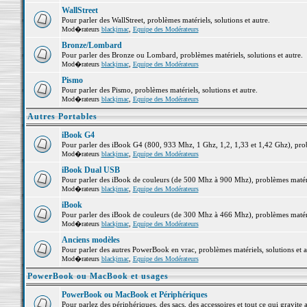
WallStreet
Pour parler des WallStreet, problèmes matériels, solutions et autre.
Mod�rateurs
blackjmac
,
Equipe des Modérateurs
Bronze/Lombard
Pour parler des Bronze ou Lombard, problèmes matériels, solutions et autre.
Mod�rateurs
blackjmac
,
Equipe des Modérateurs
Pismo
Pour parler des Pismo, problèmes matériels, solutions et autre.
Mod�rateurs
blackjmac
,
Equipe des Modérateurs
Autres Portables
iBook G4
Pour parler des iBook G4 (800, 933 Mhz, 1 Ghz, 1,2, 1,33 et 1,42 Ghz), probl
Mod�rateurs
blackjmac
,
Equipe des Modérateurs
iBook Dual USB
Pour parler des iBook de couleurs (de 500 Mhz à 900 Mhz), problèmes matériel
Mod�rateurs
blackjmac
,
Equipe des Modérateurs
iBook
Pour parler des iBook de couleurs (de 300 Mhz à 466 Mhz), problèmes matériel
Mod�rateurs
blackjmac
,
Equipe des Modérateurs
Anciens modèles
Pour parler des autres PowerBook en vrac, problèmes matériels, solutions et a
Mod�rateurs
blackjmac
,
Equipe des Modérateurs
PowerBook ou MacBook et usages
PowerBook ou MacBook et Périphériques
Pour parlez des périphériques, des sacs, des accessoires et tout ce qui grav