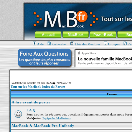
MacBook-fr.com : 100% Apple... 100% nomade !
Aller au contenu
-
Aller au menu général
-
Aller au menu de la
Menu général
Accueil
MacBook
PowerBook
iBo
Aide
Rechercher
Liste des Membres
Groupes
S'e
La date/heure actuelle est Jeu 06 Ao� 2026 à 5:39
Tout sur les MacBook Index du Forum
Forum
A lire avant de poster
F.A.Q.
Pour trouver les réponses aux questions fréquemment posées dans notre foru
Mod�rateur
Equipe des Modérateurs
MacBook & MacBook Pro Unibody