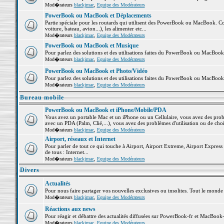
Mod�rateurs
blackjmac
,
Equipe des Modérateurs
PowerBook ou MacBook et Déplacements
Partie spéciale pour les routards qui utilisent des PowerBook ou MacBook. Co
voiture, bateau, avion...), les alimenter etc...
Mod�rateurs
blackjmac
,
Equipe des Modérateurs
PowerBook ou MacBook et Musique
Pour parlez des solutions et des utilisations faites du PowerBook ou MacBoo
Mod�rateurs
blackjmac
,
Equipe des Modérateurs
PowerBook ou MacBook et Photo/Vidéo
Pour parlez des solutions et des utilisations faites du PowerBook ou MacBook
Mod�rateurs
blackjmac
,
Equipe des Modérateurs
Bureau mobile
PowerBook ou MacBook et iPhone/Mobile/PDA
Vous avez un portable Mac et un iPhone ou un Cellulaire, vous avez des problè
avec un PDA (Palm, Clié,...), vous avez des problèmes d'utilisation ou de cho
Mod�rateurs
blackjmac
,
Equipe des Modérateurs
Airport, réseaux et Internet
Pour parler de tout ce qui touche à Airport, Airport Extreme, Airport Express e
de tous : Internet...
Mod�rateurs
blackjmac
,
Equipe des Modérateurs
Divers
Actualités
Pour nous faire partager vos nouvelles exclusives ou insolites. Tout le monde pe
Mod�rateurs
blackjmac
,
Equipe des Modérateurs
Réactions aux news
Pour réagir et débattre des actualités diffusées sur PowerBook-fr et MacBook-
Mod�rateurs
blackjmac
,
Equipe des Modérateurs