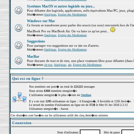
Systèmes MacOS et autres logiciels ou jeux...
Pour débattre des logiciels, applications, softs équivalents Mac/PC, jeux, plugi
Mod�rateurs
blackjmac
,
Equipe des Modérateurs
Windows sur Mac
Ce forum se transforme pour parler des soucis (ou non) rencontrés lors de l'i
MacBook Pro ou MacBook Air. On va faire ce qu'on peut...
Mod�rateurs
blackjmac
,
Equipe des Modérateurs
Suggestions
Pour partager vos suggestions sur ce site ou d'autres.
Mod�rateurs
blackjmac
,
Equipe des Modérateurs
MacBar
Pour discuter de tout et de rien, une place vraiment libre pour débattre (dans 
Mod�rateurs
ch-vox
,
blackjmac
,
ale
,
Equipe des Modérateurs
Qui est en ligne ?
Nos membres ont post� un total de
221225
messages
Nous avons
6368
membres enregistr�s
L'utilisateur enregistr� le plus r�cent est
Sterling
Il y a en tout
1295
utilisateurs en ligne :: 0 Enregistr�, 0 Invisible et 1295 Invit�s 
Le record du nombre d'utilisateurs en ligne est de
3728
le Mer 01 Avr 2026 à 2:12
Utilisateurs enregistr�s : Aucun
Ces donn�es sont bas�es sur les utilisateurs actifs des cinq derni�res minutes
Connexion
Nom d'utilisateur:
Mot de passe: