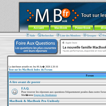
MacBook-fr.com : 100% Apple... 100% nomade !
Aller au contenu
-
Aller au menu général
-
Aller au menu de la
Menu général
Accueil
MacBook
PowerBook
iBo
Aide
Rechercher
Liste des Membres
Groupes
S'e
La date/heure actuelle est Jeu 06 Ao� 2026 à 20:16
Tout sur les MacBook Index du Forum
Forum
A lire avant de poster
F.A.Q.
Pour trouver les réponses aux questions fréquemment posées dans notre foru
Mod�rateur
Equipe des Modérateurs
MacBook & MacBook Pro Unibody