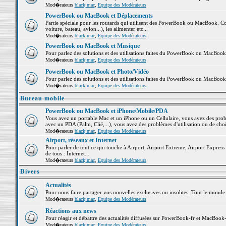
Mod�rateurs
blackjmac
,
Equipe des Modérateurs
PowerBook ou MacBook et Déplacements
Partie spéciale pour les routards qui utilisent des PowerBook ou MacBook. Co
voiture, bateau, avion...), les alimenter etc...
Mod�rateurs
blackjmac
,
Equipe des Modérateurs
PowerBook ou MacBook et Musique
Pour parlez des solutions et des utilisations faites du PowerBook ou MacBoo
Mod�rateurs
blackjmac
,
Equipe des Modérateurs
PowerBook ou MacBook et Photo/Vidéo
Pour parlez des solutions et des utilisations faites du PowerBook ou MacBook
Mod�rateurs
blackjmac
,
Equipe des Modérateurs
Bureau mobile
PowerBook ou MacBook et iPhone/Mobile/PDA
Vous avez un portable Mac et un iPhone ou un Cellulaire, vous avez des problè
avec un PDA (Palm, Clié,...), vous avez des problèmes d'utilisation ou de cho
Mod�rateurs
blackjmac
,
Equipe des Modérateurs
Airport, réseaux et Internet
Pour parler de tout ce qui touche à Airport, Airport Extreme, Airport Express e
de tous : Internet...
Mod�rateurs
blackjmac
,
Equipe des Modérateurs
Divers
Actualités
Pour nous faire partager vos nouvelles exclusives ou insolites. Tout le monde pe
Mod�rateurs
blackjmac
,
Equipe des Modérateurs
Réactions aux news
Pour réagir et débattre des actualités diffusées sur PowerBook-fr et MacBook-
Mod�rateurs
blackjmac
,
Equipe des Modérateurs