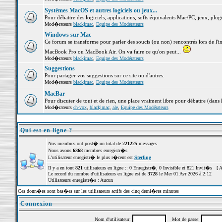
Systèmes MacOS et autres logiciels ou jeux...
Pour débattre des logiciels, applications, softs équivalents Mac/PC, jeux, plugi
Mod�rateurs
blackjmac
,
Equipe des Modérateurs
Windows sur Mac
Ce forum se transforme pour parler des soucis (ou non) rencontrés lors de l'i
MacBook Pro ou MacBook Air. On va faire ce qu'on peut...
Mod�rateurs
blackjmac
,
Equipe des Modérateurs
Suggestions
Pour partager vos suggestions sur ce site ou d'autres.
Mod�rateurs
blackjmac
,
Equipe des Modérateurs
MacBar
Pour discuter de tout et de rien, une place vraiment libre pour débattre (dans 
Mod�rateurs
ch-vox
,
blackjmac
,
ale
,
Equipe des Modérateurs
Qui est en ligne ?
Nos membres ont post� un total de
221225
messages
Nous avons
6368
membres enregistr�s
L'utilisateur enregistr� le plus r�cent est
Sterling
Il y a en tout
821
utilisateurs en ligne :: 0 Enregistr�, 0 Invisible et 821 Invit�s [
A
Le record du nombre d'utilisateurs en ligne est de
3728
le Mer 01 Avr 2026 à 2:12
Utilisateurs enregistr�s : Aucun
Ces donn�es sont bas�es sur les utilisateurs actifs des cinq derni�res minutes
Connexion
Nom d'utilisateur:
Mot de passe: