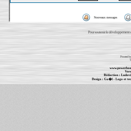
Nouveaux messages
Pour soutenir le développement du
Powered b
T
www.powerboo
Vers
Rédaction :
Ludovi
Design :
Ga�l
- Logo et te
Informations :
PowerBook
-
MacBook Pro
-
i