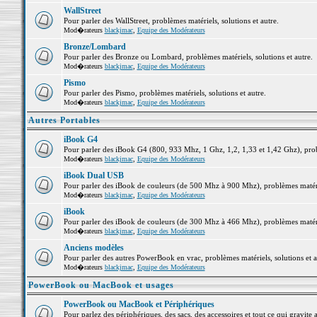
WallStreet
Pour parler des WallStreet, problèmes matériels, solutions et autre.
Mod�rateurs
blackjmac
,
Equipe des Modérateurs
Bronze/Lombard
Pour parler des Bronze ou Lombard, problèmes matériels, solutions et autre.
Mod�rateurs
blackjmac
,
Equipe des Modérateurs
Pismo
Pour parler des Pismo, problèmes matériels, solutions et autre.
Mod�rateurs
blackjmac
,
Equipe des Modérateurs
Autres Portables
iBook G4
Pour parler des iBook G4 (800, 933 Mhz, 1 Ghz, 1,2, 1,33 et 1,42 Ghz), probl
Mod�rateurs
blackjmac
,
Equipe des Modérateurs
iBook Dual USB
Pour parler des iBook de couleurs (de 500 Mhz à 900 Mhz), problèmes matériel
Mod�rateurs
blackjmac
,
Equipe des Modérateurs
iBook
Pour parler des iBook de couleurs (de 300 Mhz à 466 Mhz), problèmes matériel
Mod�rateurs
blackjmac
,
Equipe des Modérateurs
Anciens modèles
Pour parler des autres PowerBook en vrac, problèmes matériels, solutions et a
Mod�rateurs
blackjmac
,
Equipe des Modérateurs
PowerBook ou MacBook et usages
PowerBook ou MacBook et Périphériques
Pour parlez des périphériques, des sacs, des accessoires et tout ce qui grav