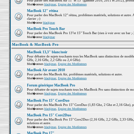
Pour parler des MacBook Air 11" et 13" (gamme 2010, 2011 et 2012), problème
Mod�rateurs
blackjmac
,
Equipe des Modérateurs
MacBook 12" rétina
Pour parler des MacBook 12" rétina, problèmes matériels, solutions et autre. 
clavier ;-)
Mod�rateur
blackjmac
MacBook Pro Touch Bar
Pour parler des MacBook Pro 13"et 15" Touch Bar (rien à voir avec un bar ;-) 
Mod�rateur
blackjmac
MacBook & MacBook Pro
MacBook 13,3" blanc/noir
Pour débattre de sujets touchants tous les MacBook sans distinction de mo
GHz, 2,16 GHz, 2,2 GHz ou 2,4 GHz).
Mod�rateurs
blackjmac
,
Equipe des Modérateurs
MacBook Air avant 2010
Pour parler des MacBook Air, problèmes matériels, solutions et autre.
Mod�rateurs
blackjmac
,
Equipe des Modérateurs
Forum générique MacBook Pro
Pour débattre de sujets touchants tous les MacBook Pro sans distinction de mo
Mod�rateurs
blackjmac
,
Equipe des Modérateurs
MacBook Pro 15" CoreDuo
Pour parler des MacBook Pro 15" CoreDuo (1,83 Ghz, 2 Ghz et 2,16 Ghz), pro
Mod�rateurs
blackjmac
,
Equipe des Modérateurs
MacBook Pro 15" Core2Duo
Pour parler des MacBook Pro 15" Core2Duo (2,16 GHz, 2,2 GHz, 2,33 GHz, 
solutions et autre.
Mod�rateurs
blackjmac
,
Equipe des Modérateurs
MacBook Pro 17"