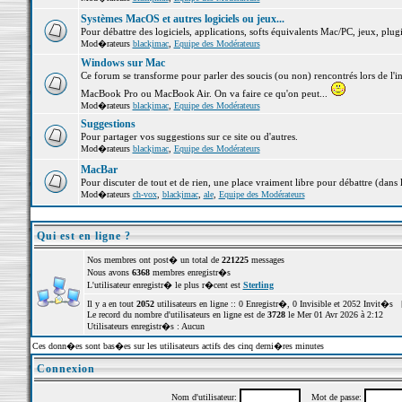
Systèmes MacOS et autres logiciels ou jeux...
Pour débattre des logiciels, applications, softs équivalents Mac/PC, jeux, plugi
Mod�rateurs
blackjmac
,
Equipe des Modérateurs
Windows sur Mac
Ce forum se transforme pour parler des soucis (ou non) rencontrés lors de l'i
MacBook Pro ou MacBook Air. On va faire ce qu'on peut...
Mod�rateurs
blackjmac
,
Equipe des Modérateurs
Suggestions
Pour partager vos suggestions sur ce site ou d'autres.
Mod�rateurs
blackjmac
,
Equipe des Modérateurs
MacBar
Pour discuter de tout et de rien, une place vraiment libre pour débattre (dans 
Mod�rateurs
ch-vox
,
blackjmac
,
ale
,
Equipe des Modérateurs
Qui est en ligne ?
Nos membres ont post� un total de
221225
messages
Nous avons
6368
membres enregistr�s
L'utilisateur enregistr� le plus r�cent est
Sterling
Il y a en tout
2052
utilisateurs en ligne :: 0 Enregistr�, 0 Invisible et 2052 Invit�s 
Le record du nombre d'utilisateurs en ligne est de
3728
le Mer 01 Avr 2026 à 2:12
Utilisateurs enregistr�s : Aucun
Ces donn�es sont bas�es sur les utilisateurs actifs des cinq derni�res minutes
Connexion
Nom d'utilisateur:
Mot de passe: