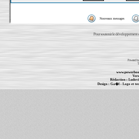
Nouveaux messages
Pour soutenir le développement du
Powered b
T
www.powerboo
Vers
Rédaction :
Ludovi
Design :
Ga�l
- Logo et te
Informations :
PowerBook
-
MacBook Pro
-
i