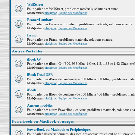
WallStreet
Pour parler des WallStreet, problèmes matériels, solutions et autre.
Mod�rateurs
blackjmac
,
Equipe des Modérateurs
Bronze/Lombard
Pour parler des Bronze ou Lombard, problèmes matériels, solutions et autre.
Mod�rateurs
blackjmac
,
Equipe des Modérateurs
Pismo
Pour parler des Pismo, problèmes matériels, solutions et autre.
Mod�rateurs
blackjmac
,
Equipe des Modérateurs
Autres Portables
iBook G4
Pour parler des iBook G4 (800, 933 Mhz, 1 Ghz, 1,2, 1,33 et 1,42 Ghz), probl
Mod�rateurs
blackjmac
,
Equipe des Modérateurs
iBook Dual USB
Pour parler des iBook de couleurs (de 500 Mhz à 900 Mhz), problèmes matériel
Mod�rateurs
blackjmac
,
Equipe des Modérateurs
iBook
Pour parler des iBook de couleurs (de 300 Mhz à 466 Mhz), problèmes matériel
Mod�rateurs
blackjmac
,
Equipe des Modérateurs
Anciens modèles
Pour parler des autres PowerBook en vrac, problèmes matériels, solutions et a
Mod�rateurs
blackjmac
,
Equipe des Modérateurs
PowerBook ou MacBook et usages
PowerBook ou MacBook et Périphériques
Pour parlez des périphériques, des sacs, des accessoires et tout ce qui grav