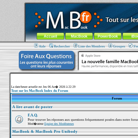
MacBook-fr.com : 100% Apple... 100% nomade !
Aller au contenu
-
Aller au menu général
-
Aller au menu de la
Menu général
Accueil
MacBook
PowerBook
iBo
Aide
Rechercher
Liste des Membres
Groupes
S'e
La date/heure actuelle est Jeu 06 Ao� 2026 à 22:29
Tout sur les MacBook Index du Forum
Forum
A lire avant de poster
F.A.Q.
Pour trouver les réponses aux questions fréquemment posées dans notre foru
Mod�rateur
Equipe des Modérateurs
MacBook & MacBook Pro Unibody