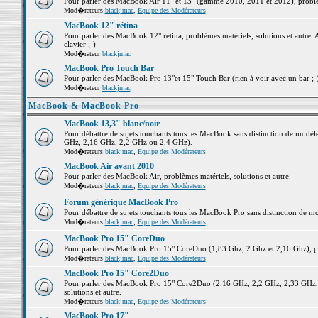
Pour parler des MacBook Air 11" et 13" (gamme 2010, 2011 et 2012), problème
Mod�rateurs
blackjmac
,
Equipe des Modérateurs
MacBook 12" rétina
Pour parler des MacBook 12" rétina, problèmes matériels, solutions et autre. 
clavier ;-)
Mod�rateur
blackjmac
MacBook Pro Touch Bar
Pour parler des MacBook Pro 13"et 15" Touch Bar (rien à voir avec un bar ;-) 
Mod�rateur
blackjmac
MacBook & MacBook Pro
MacBook 13,3" blanc/noir
Pour débattre de sujets touchants tous les MacBook sans distinction de mo
GHz, 2,16 GHz, 2,2 GHz ou 2,4 GHz).
Mod�rateurs
blackjmac
,
Equipe des Modérateurs
MacBook Air avant 2010
Pour parler des MacBook Air, problèmes matériels, solutions et autre.
Mod�rateurs
blackjmac
,
Equipe des Modérateurs
Forum générique MacBook Pro
Pour débattre de sujets touchants tous les MacBook Pro sans distinction de mo
Mod�rateurs
blackjmac
,
Equipe des Modérateurs
MacBook Pro 15" CoreDuo
Pour parler des MacBook Pro 15" CoreDuo (1,83 Ghz, 2 Ghz et 2,16 Ghz), pro
Mod�rateurs
blackjmac
,
Equipe des Modérateurs
MacBook Pro 15" Core2Duo
Pour parler des MacBook Pro 15" Core2Duo (2,16 GHz, 2,2 GHz, 2,33 GHz, 
solutions et autre.
Mod�rateurs
blackjmac
,
Equipe des Modérateurs
MacBook Pro 17"