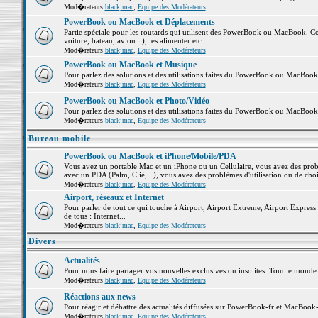
Mod�rateurs
blackjmac
,
Equipe des Modérateurs
PowerBook ou MacBook et Déplacements
Partie spéciale pour les routards qui utilisent des PowerBook ou MacBook. Co
voiture, bateau, avion...), les alimenter etc...
Mod�rateurs
blackjmac
,
Equipe des Modérateurs
PowerBook ou MacBook et Musique
Pour parlez des solutions et des utilisations faites du PowerBook ou MacBoo
Mod�rateurs
blackjmac
,
Equipe des Modérateurs
PowerBook ou MacBook et Photo/Vidéo
Pour parlez des solutions et des utilisations faites du PowerBook ou MacBook
Mod�rateurs
blackjmac
,
Equipe des Modérateurs
Bureau mobile
PowerBook ou MacBook et iPhone/Mobile/PDA
Vous avez un portable Mac et un iPhone ou un Cellulaire, vous avez des problè
avec un PDA (Palm, Clié,...), vous avez des problèmes d'utilisation ou de cho
Mod�rateurs
blackjmac
,
Equipe des Modérateurs
Airport, réseaux et Internet
Pour parler de tout ce qui touche à Airport, Airport Extreme, Airport Express e
de tous : Internet...
Mod�rateurs
blackjmac
,
Equipe des Modérateurs
Divers
Actualités
Pour nous faire partager vos nouvelles exclusives ou insolites. Tout le monde pe
Mod�rateurs
blackjmac
,
Equipe des Modérateurs
Réactions aux news
Pour réagir et débattre des actualités diffusées sur PowerBook-fr et MacBook-
Mod�rateurs
blackjmac
,
Equipe des Modérateurs