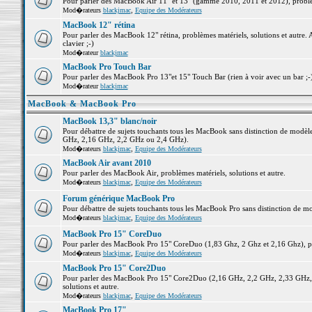
Pour parler des MacBook Air 11" et 13" (gamme 2010, 2011 et 2012), problème
Mod�rateurs
blackjmac
,
Equipe des Modérateurs
MacBook 12" rétina
Pour parler des MacBook 12" rétina, problèmes matériels, solutions et autre. 
clavier ;-)
Mod�rateur
blackjmac
MacBook Pro Touch Bar
Pour parler des MacBook Pro 13"et 15" Touch Bar (rien à voir avec un bar ;-) 
Mod�rateur
blackjmac
MacBook & MacBook Pro
MacBook 13,3" blanc/noir
Pour débattre de sujets touchants tous les MacBook sans distinction de mo
GHz, 2,16 GHz, 2,2 GHz ou 2,4 GHz).
Mod�rateurs
blackjmac
,
Equipe des Modérateurs
MacBook Air avant 2010
Pour parler des MacBook Air, problèmes matériels, solutions et autre.
Mod�rateurs
blackjmac
,
Equipe des Modérateurs
Forum générique MacBook Pro
Pour débattre de sujets touchants tous les MacBook Pro sans distinction de mo
Mod�rateurs
blackjmac
,
Equipe des Modérateurs
MacBook Pro 15" CoreDuo
Pour parler des MacBook Pro 15" CoreDuo (1,83 Ghz, 2 Ghz et 2,16 Ghz), pro
Mod�rateurs
blackjmac
,
Equipe des Modérateurs
MacBook Pro 15" Core2Duo
Pour parler des MacBook Pro 15" Core2Duo (2,16 GHz, 2,2 GHz, 2,33 GHz, 
solutions et autre.
Mod�rateurs
blackjmac
,
Equipe des Modérateurs
MacBook Pro 17"