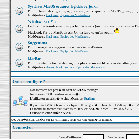
Systèmes MacOS et autres logiciels ou jeux...
Pour débattre des logiciels, applications, softs équivalents Mac/PC, jeux, plugi
Mod�rateurs
blackjmac
,
Equipe des Modérateurs
Windows sur Mac
Ce forum se transforme pour parler des soucis (ou non) rencontrés lors de l'i
MacBook Pro ou MacBook Air. On va faire ce qu'on peut...
Mod�rateurs
blackjmac
,
Equipe des Modérateurs
Suggestions
Pour partager vos suggestions sur ce site ou d'autres.
Mod�rateurs
blackjmac
,
Equipe des Modérateurs
MacBar
Pour discuter de tout et de rien, une place vraiment libre pour débattre (dans 
Mod�rateurs
ch-vox
,
blackjmac
,
ale
,
Equipe des Modérateurs
Qui est en ligne ?
Nos membres ont post� un total de
221225
messages
Nous avons
6368
membres enregistr�s
L'utilisateur enregistr� le plus r�cent est
Sterling
Il y a en tout
256
utilisateurs en ligne :: 0 Enregistr�, 0 Invisible et 256 Invit�s [
A
Le record du nombre d'utilisateurs en ligne est de
3728
le Mer 01 Avr 2026 à 2:12
Utilisateurs enregistr�s : Aucun
Ces donn�es sont bas�es sur les utilisateurs actifs des cinq derni�res minutes
Connexion
Nom d'utilisateur:
Mot de passe: