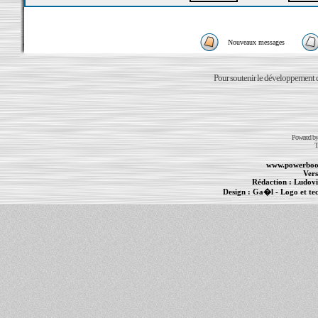
Nouveaux messages
Pour soutenir le développement du
Powered b
T
www.powerboo
Vers
Rédaction :
Ludovi
Design :
Ga�l
- Logo et te
Informations :
PowerBook
-
MacBook Pro
-
i