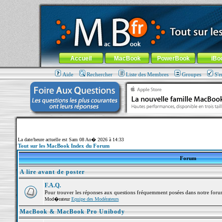
MacBook-fr.com : 100% Apple... 100% nomade !
Aller au contenu
-
Aller au menu général
-
Aller au menu de la
Menu général
Accueil
MacBook
PowerBook
iBo
Aide
Rechercher
Liste des Membres
Groupes
S'e
La date/heure actuelle est Sam 08 Ao� 2026 à 14:33
Tout sur les MacBook Index du Forum
Forum
A lire avant de poster
F.A.Q.
Pour trouver les réponses aux questions fréquemment posées dans notre foru
Mod�rateur
Equipe des Modérateurs
MacBook & MacBook Pro Unibody