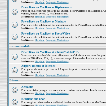
Mod�rateurs
blackjmac
,
Equipe des Modérateurs
PowerBook ou MacBook et Déplacements
Partie spéciale pour les routards qui utilisent des PowerBook ou MacBook. Co
voiture, bateau, avion...), les alimenter etc...
Mod�rateurs
blackjmac
,
Equipe des Modérateurs
PowerBook ou MacBook et Musique
Pour parlez des solutions et des utilisations faites du PowerBook ou MacBoo
Mod�rateurs
blackjmac
,
Equipe des Modérateurs
PowerBook ou MacBook et Photo/Vidéo
Pour parlez des solutions et des utilisations faites du PowerBook ou MacBook
Mod�rateurs
blackjmac
,
Equipe des Modérateurs
Bureau mobile
PowerBook ou MacBook et iPhone/Mobile/PDA
Vous avez un portable Mac et un iPhone ou un Cellulaire, vous avez des problè
avec un PDA (Palm, Clié,...), vous avez des problèmes d'utilisation ou de cho
Mod�rateurs
blackjmac
,
Equipe des Modérateurs
Airport, réseaux et Internet
Pour parler de tout ce qui touche à Airport, Airport Extreme, Airport Express e
de tous : Internet...
Mod�rateurs
blackjmac
,
Equipe des Modérateurs
Divers
Actualités
Pour nous faire partager vos nouvelles exclusives ou insolites. Tout le monde pe
Mod�rateurs
blackjmac
,
Equipe des Modérateurs
Réactions aux news
Pour réagir et débattre des actualités diffusées sur PowerBook-fr et MacBook-
Mod�rateurs
blackjmac
,
Equipe des Modérateurs