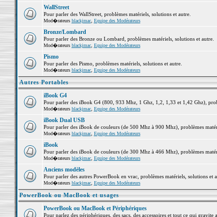
WallStreet
Pour parler des WallStreet, problèmes matériels, solutions et autre.
Mod�rateurs
blackjmac
,
Equipe des Modérateurs
Bronze/Lombard
Pour parler des Bronze ou Lombard, problèmes matériels, solutions et autre.
Mod�rateurs
blackjmac
,
Equipe des Modérateurs
Pismo
Pour parler des Pismo, problèmes matériels, solutions et autre.
Mod�rateurs
blackjmac
,
Equipe des Modérateurs
Autres Portables
iBook G4
Pour parler des iBook G4 (800, 933 Mhz, 1 Ghz, 1,2, 1,33 et 1,42 Ghz), probl
Mod�rateurs
blackjmac
,
Equipe des Modérateurs
iBook Dual USB
Pour parler des iBook de couleurs (de 500 Mhz à 900 Mhz), problèmes matériel
Mod�rateurs
blackjmac
,
Equipe des Modérateurs
iBook
Pour parler des iBook de couleurs (de 300 Mhz à 466 Mhz), problèmes matériel
Mod�rateurs
blackjmac
,
Equipe des Modérateurs
Anciens modèles
Pour parler des autres PowerBook en vrac, problèmes matériels, solutions et a
Mod�rateurs
blackjmac
,
Equipe des Modérateurs
PowerBook ou MacBook et usages
PowerBook ou MacBook et Périphériques
Pour parlez des périphériques, des sacs, des accessoires et tout ce qui grav