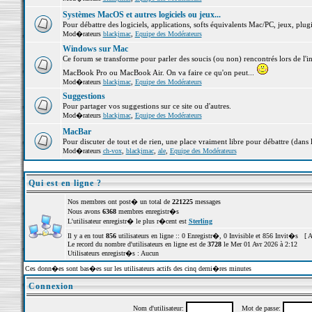
Systèmes MacOS et autres logiciels ou jeux...
Pour débattre des logiciels, applications, softs équivalents Mac/PC, jeux, plugi
Mod�rateurs
blackjmac
,
Equipe des Modérateurs
Windows sur Mac
Ce forum se transforme pour parler des soucis (ou non) rencontrés lors de l'i
MacBook Pro ou MacBook Air. On va faire ce qu'on peut...
Mod�rateurs
blackjmac
,
Equipe des Modérateurs
Suggestions
Pour partager vos suggestions sur ce site ou d'autres.
Mod�rateurs
blackjmac
,
Equipe des Modérateurs
MacBar
Pour discuter de tout et de rien, une place vraiment libre pour débattre (dans 
Mod�rateurs
ch-vox
,
blackjmac
,
ale
,
Equipe des Modérateurs
Qui est en ligne ?
Nos membres ont post� un total de
221225
messages
Nous avons
6368
membres enregistr�s
L'utilisateur enregistr� le plus r�cent est
Sterling
Il y a en tout
856
utilisateurs en ligne :: 0 Enregistr�, 0 Invisible et 856 Invit�s [
A
Le record du nombre d'utilisateurs en ligne est de
3728
le Mer 01 Avr 2026 à 2:12
Utilisateurs enregistr�s : Aucun
Ces donn�es sont bas�es sur les utilisateurs actifs des cinq derni�res minutes
Connexion
Nom d'utilisateur:
Mot de passe: