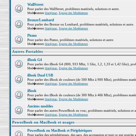
WallStreet
Pour parler des WallStreet, problèmes matériels, solutions et autre.
Mod�rateurs
blackjmac
,
Equipe des Modérateurs
Bronze/Lombard
Pour parler des Bronze ou Lombard, problèmes matériels, solutions et autre.
Mod�rateurs
blackjmac
,
Equipe des Modérateurs
Pismo
Pour parler des Pismo, problèmes matériels, solutions et autre.
Mod�rateurs
blackjmac
,
Equipe des Modérateurs
Autres Portables
iBook G4
Pour parler des iBook G4 (800, 933 Mhz, 1 Ghz, 1,2, 1,33 et 1,42 Ghz), probl
Mod�rateurs
blackjmac
,
Equipe des Modérateurs
iBook Dual USB
Pour parler des iBook de couleurs (de 500 Mhz à 900 Mhz), problèmes matériel
Mod�rateurs
blackjmac
,
Equipe des Modérateurs
iBook
Pour parler des iBook de couleurs (de 300 Mhz à 466 Mhz), problèmes matériel
Mod�rateurs
blackjmac
,
Equipe des Modérateurs
Anciens modèles
Pour parler des autres PowerBook en vrac, problèmes matériels, solutions et a
Mod�rateurs
blackjmac
,
Equipe des Modérateurs
PowerBook ou MacBook et usages
PowerBook ou MacBook et Périphériques
Pour parlez des périphériques, des sacs, des accessoires et tout ce qui grav