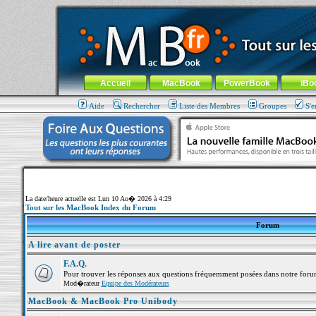
MacBook-fr.com : 100% Apple... 100% nomade !
Aller au contenu
-
Aller au menu général
-
Aller au menu de la
Menu général
Accueil
MacBook
PowerBook
iBo
Aide
Rechercher
Liste des Membres
Groupes
S'e
La date/heure actuelle est Lun 10 Ao� 2026 à 4:29
Tout sur les MacBook Index du Forum
Forum
A lire avant de poster
F.A.Q.
Pour trouver les réponses aux questions fréquemment posées dans notre foru
Mod�rateur
Equipe des Modérateurs
MacBook & MacBook Pro Unibody