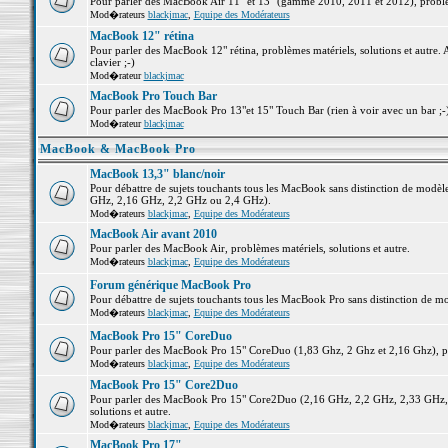
Pour parler des MacBook Air 11" et 13" (gamme 2010, 2011 et 2012), problème
Mod�rateurs
blackjmac
,
Equipe des Modérateurs
MacBook 12" rétina
Pour parler des MacBook 12" rétina, problèmes matériels, solutions et autre. 
clavier ;-)
Mod�rateur
blackjmac
MacBook Pro Touch Bar
Pour parler des MacBook Pro 13"et 15" Touch Bar (rien à voir avec un bar ;-) 
Mod�rateur
blackjmac
MacBook & MacBook Pro
MacBook 13,3" blanc/noir
Pour débattre de sujets touchants tous les MacBook sans distinction de mo
GHz, 2,16 GHz, 2,2 GHz ou 2,4 GHz).
Mod�rateurs
blackjmac
,
Equipe des Modérateurs
MacBook Air avant 2010
Pour parler des MacBook Air, problèmes matériels, solutions et autre.
Mod�rateurs
blackjmac
,
Equipe des Modérateurs
Forum générique MacBook Pro
Pour débattre de sujets touchants tous les MacBook Pro sans distinction de mo
Mod�rateurs
blackjmac
,
Equipe des Modérateurs
MacBook Pro 15" CoreDuo
Pour parler des MacBook Pro 15" CoreDuo (1,83 Ghz, 2 Ghz et 2,16 Ghz), pro
Mod�rateurs
blackjmac
,
Equipe des Modérateurs
MacBook Pro 15" Core2Duo
Pour parler des MacBook Pro 15" Core2Duo (2,16 GHz, 2,2 GHz, 2,33 GHz, 
solutions et autre.
Mod�rateurs
blackjmac
,
Equipe des Modérateurs
MacBook Pro 17"