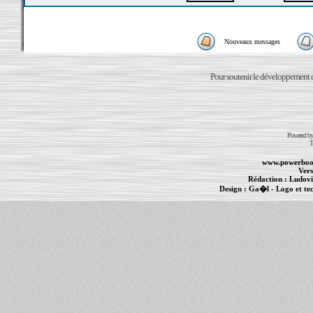
Nouveaux messages
Pour soutenir le développement du
Powered b
T
www.powerboo
Vers
Rédaction :
Ludovi
Design :
Ga�l
- Logo et te
Informations :
PowerBook
-
MacBook Pro
-
i