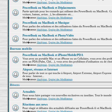
Mod�rateurs
blackjmac
,
Equipe des Modérateurs
PowerBook ou MacBook et Déplacements
Partie spéciale pour les routards qui utilisent des PowerBook ou MacBook. Co
voiture, bateau, avion...), les alimenter etc...
Mod�rateurs
blackjmac
,
Equipe des Modérateurs
PowerBook ou MacBook et Musique
Pour parlez des solutions et des utilisations faites du PowerBook ou MacBoo
Mod�rateurs
blackjmac
,
Equipe des Modérateurs
PowerBook ou MacBook et Photo/Vidéo
Pour parlez des solutions et des utilisations faites du PowerBook ou MacBook
Mod�rateurs
blackjmac
,
Equipe des Modérateurs
Bureau mobile
PowerBook ou MacBook et iPhone/Mobile/PDA
Vous avez un portable Mac et un iPhone ou un Cellulaire, vous avez des problè
avec un PDA (Palm, Clié,...), vous avez des problèmes d'utilisation ou de cho
Mod�rateurs
blackjmac
,
Equipe des Modérateurs
Airport, réseaux et Internet
Pour parler de tout ce qui touche à Airport, Airport Extreme, Airport Express e
de tous : Internet...
Mod�rateurs
blackjmac
,
Equipe des Modérateurs
Divers
Actualités
Pour nous faire partager vos nouvelles exclusives ou insolites. Tout le monde pe
Mod�rateurs
blackjmac
,
Equipe des Modérateurs
Réactions aux news
Pour réagir et débattre des actualités diffusées sur PowerBook-fr et MacBook-
Mod�rateurs
blackjmac
,
Equipe des Modérateurs