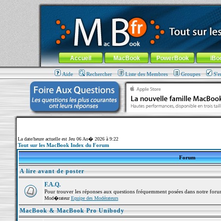
MacBook-fr.com : 100% Apple... 100% nomade !
Aller au contenu
-
Aller au menu général
-
Aller au menu de la
Menu général
Accueil
MacBook
PowerBook
iBo
Aide
Rechercher
Liste des Membres
Groupes
S'e
La date/heure actuelle est Jeu 06 Ao� 2026 à 9:22
Tout sur les MacBook Index du Forum
Forum
A lire avant de poster
F.A.Q.
Pour trouver les réponses aux questions fréquemment posées dans notre foru
Mod�rateur
Equipe des Modérateurs
MacBook & MacBook Pro Unibody