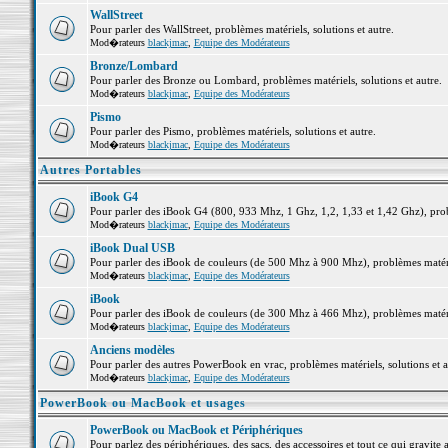
WallStreet
Pour parler des WallStreet, problèmes matériels, solutions et autre.
Mod�rateurs
blackjmac
,
Equipe des Modérateurs
Bronze/Lombard
Pour parler des Bronze ou Lombard, problèmes matériels, solutions et autre.
Mod�rateurs
blackjmac
,
Equipe des Modérateurs
Pismo
Pour parler des Pismo, problèmes matériels, solutions et autre.
Mod�rateurs
blackjmac
,
Equipe des Modérateurs
Autres Portables
iBook G4
Pour parler des iBook G4 (800, 933 Mhz, 1 Ghz, 1,2, 1,33 et 1,42 Ghz), probl
Mod�rateurs
blackjmac
,
Equipe des Modérateurs
iBook Dual USB
Pour parler des iBook de couleurs (de 500 Mhz à 900 Mhz), problèmes matériel
Mod�rateurs
blackjmac
,
Equipe des Modérateurs
iBook
Pour parler des iBook de couleurs (de 300 Mhz à 466 Mhz), problèmes matériel
Mod�rateurs
blackjmac
,
Equipe des Modérateurs
Anciens modèles
Pour parler des autres PowerBook en vrac, problèmes matériels, solutions et a
Mod�rateurs
blackjmac
,
Equipe des Modérateurs
PowerBook ou MacBook et usages
PowerBook ou MacBook et Périphériques
Pour parlez des périphériques, des sacs, des accessoires et tout ce qui grav