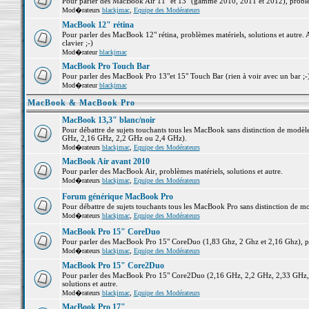
Pour parler des MacBook Air 11" et 13" (gamme 2010, 2011 et 2012), problème
Mod�rateurs
blackjmac
,
Equipe des Modérateurs
MacBook 12" rétina
Pour parler des MacBook 12" rétina, problèmes matériels, solutions et autre. 
clavier ;-)
Mod�rateur
blackjmac
MacBook Pro Touch Bar
Pour parler des MacBook Pro 13"et 15" Touch Bar (rien à voir avec un bar ;-) 
Mod�rateur
blackjmac
MacBook & MacBook Pro
MacBook 13,3" blanc/noir
Pour débattre de sujets touchants tous les MacBook sans distinction de mo
GHz, 2,16 GHz, 2,2 GHz ou 2,4 GHz).
Mod�rateurs
blackjmac
,
Equipe des Modérateurs
MacBook Air avant 2010
Pour parler des MacBook Air, problèmes matériels, solutions et autre.
Mod�rateurs
blackjmac
,
Equipe des Modérateurs
Forum générique MacBook Pro
Pour débattre de sujets touchants tous les MacBook Pro sans distinction de mo
Mod�rateurs
blackjmac
,
Equipe des Modérateurs
MacBook Pro 15" CoreDuo
Pour parler des MacBook Pro 15" CoreDuo (1,83 Ghz, 2 Ghz et 2,16 Ghz), pro
Mod�rateurs
blackjmac
,
Equipe des Modérateurs
MacBook Pro 15" Core2Duo
Pour parler des MacBook Pro 15" Core2Duo (2,16 GHz, 2,2 GHz, 2,33 GHz, 
solutions et autre.
Mod�rateurs
blackjmac
,
Equipe des Modérateurs
MacBook Pro 17"