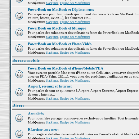
Mod�rateurs
blackjmac
,
Equipe des Modérateurs
PowerBook ou MacBook et Déplacements
Partie spéciale pour les routards qui utilisent des PowerBook ou MacBook. Co
voiture, bateau, avion...), les alimenter etc...
Mod�rateurs
blackjmac
,
Equipe des Modérateurs
PowerBook ou MacBook et Musique
Pour parlez des solutions et des utilisations faites du PowerBook ou MacBoo
Mod�rateurs
blackjmac
,
Equipe des Modérateurs
PowerBook ou MacBook et Photo/Vidéo
Pour parlez des solutions et des utilisations faites du PowerBook ou MacBook
Mod�rateurs
blackjmac
,
Equipe des Modérateurs
Bureau mobile
PowerBook ou MacBook et iPhone/Mobile/PDA
Vous avez un portable Mac et un iPhone ou un Cellulaire, vous avez des problè
avec un PDA (Palm, Clié,...), vous avez des problèmes d'utilisation ou de cho
Mod�rateurs
blackjmac
,
Equipe des Modérateurs
Airport, réseaux et Internet
Pour parler de tout ce qui touche à Airport, Airport Extreme, Airport Express e
de tous : Internet...
Mod�rateurs
blackjmac
,
Equipe des Modérateurs
Divers
Actualités
Pour nous faire partager vos nouvelles exclusives ou insolites. Tout le monde pe
Mod�rateurs
blackjmac
,
Equipe des Modérateurs
Réactions aux news
Pour réagir et débattre des actualités diffusées sur PowerBook-fr et MacBook-
Mod�rateurs
blackjmac
,
Equipe des Modérateurs