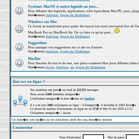
Systèmes MacOS et autres logiciels ou jeux...
Pour débattre des logiciels, applications, softs équivalents Mac/PC, jeux, plugi
Mod�rateurs
blackjmac
,
Equipe des Modérateurs
Windows sur Mac
Ce forum se transforme pour parler des soucis (ou non) rencontrés lors de l'i
MacBook Pro ou MacBook Air. On va faire ce qu'on peut...
Mod�rateurs
blackjmac
,
Equipe des Modérateurs
Suggestions
Pour partager vos suggestions sur ce site ou d'autres.
Mod�rateurs
blackjmac
,
Equipe des Modérateurs
MacBar
Pour discuter de tout et de rien, une place vraiment libre pour débattre (dans 
Mod�rateurs
ch-vox
,
blackjmac
,
ale
,
Equipe des Modérateurs
Qui est en ligne ?
Nos membres ont post� un total de
221225
messages
Nous avons
6368
membres enregistr�s
L'utilisateur enregistr� le plus r�cent est
Sterling
Il y a en tout
1083
utilisateurs en ligne :: 0 Enregistr�, 0 Invisible et 1083 Invit�s 
Le record du nombre d'utilisateurs en ligne est de
3728
le Mer 01 Avr 2026 à 2:12
Utilisateurs enregistr�s : Aucun
Ces donn�es sont bas�es sur les utilisateurs actifs des cinq derni�res minutes
Connexion
Nom d'utilisateur:
Mot de passe: