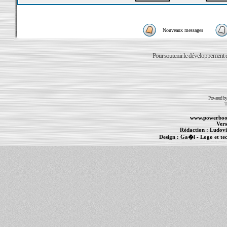
Nouveaux messages
Pour soutenir le développement du
Powered b
T
www.powerboo
Vers
Rédaction :
Ludovi
Design :
Ga�l
- Logo et te
Informations :
PowerBook
-
MacBook Pro
-
i