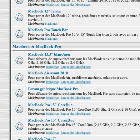
Pour parler des MacBook Air 11" et 13" (gamme 2010, 2011 et 2012), problème
Mod�rateurs
blackjmac
,
Equipe des Modérateurs
MacBook 12" rétina
Pour parler des MacBook 12" rétina, problèmes matériels, solutions et autre. 
clavier ;-)
Mod�rateur
blackjmac
MacBook Pro Touch Bar
Pour parler des MacBook Pro 13"et 15" Touch Bar (rien à voir avec un bar ;-) 
Mod�rateur
blackjmac
MacBook & MacBook Pro
MacBook 13,3" blanc/noir
Pour débattre de sujets touchants tous les MacBook sans distinction de mo
GHz, 2,16 GHz, 2,2 GHz ou 2,4 GHz).
Mod�rateurs
blackjmac
,
Equipe des Modérateurs
MacBook Air avant 2010
Pour parler des MacBook Air, problèmes matériels, solutions et autre.
Mod�rateurs
blackjmac
,
Equipe des Modérateurs
Forum générique MacBook Pro
Pour débattre de sujets touchants tous les MacBook Pro sans distinction de mo
Mod�rateurs
blackjmac
,
Equipe des Modérateurs
MacBook Pro 15" CoreDuo
Pour parler des MacBook Pro 15" CoreDuo (1,83 Ghz, 2 Ghz et 2,16 Ghz), pro
Mod�rateurs
blackjmac
,
Equipe des Modérateurs
MacBook Pro 15" Core2Duo
Pour parler des MacBook Pro 15" Core2Duo (2,16 GHz, 2,2 GHz, 2,33 GHz, 
solutions et autre.
Mod�rateurs
blackjmac
,
Equipe des Modérateurs
MacBook Pro 17"