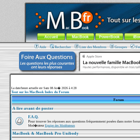
MacBook-fr.com : 100% Apple... 100% nomade !
Aller au contenu
-
Aller au menu général
-
Aller au menu de la
Menu général
Accueil
MacBook
PowerBook
iBo
Aide
Rechercher
Liste des Membres
Groupes
S'e
La date/heure actuelle est Sam 08 Ao� 2026 à 4:28
Tout sur les MacBook Index du Forum
Forum
A lire avant de poster
F.A.Q.
Pour trouver les réponses aux questions fréquemment posées dans notre foru
Mod�rateur
Equipe des Modérateurs
MacBook & MacBook Pro Unibody