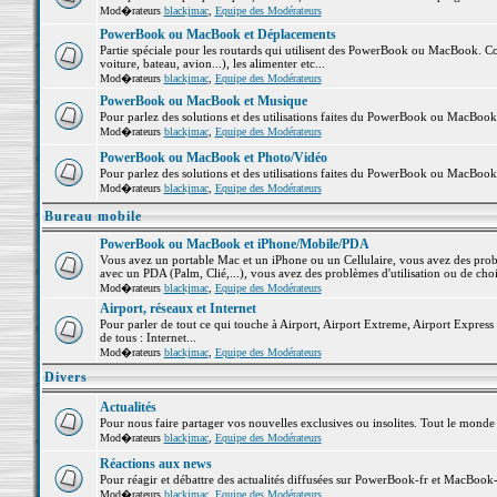
Mod�rateurs
blackjmac
,
Equipe des Modérateurs
PowerBook ou MacBook et Déplacements
Partie spéciale pour les routards qui utilisent des PowerBook ou MacBook. Co
voiture, bateau, avion...), les alimenter etc...
Mod�rateurs
blackjmac
,
Equipe des Modérateurs
PowerBook ou MacBook et Musique
Pour parlez des solutions et des utilisations faites du PowerBook ou MacBoo
Mod�rateurs
blackjmac
,
Equipe des Modérateurs
PowerBook ou MacBook et Photo/Vidéo
Pour parlez des solutions et des utilisations faites du PowerBook ou MacBook
Mod�rateurs
blackjmac
,
Equipe des Modérateurs
Bureau mobile
PowerBook ou MacBook et iPhone/Mobile/PDA
Vous avez un portable Mac et un iPhone ou un Cellulaire, vous avez des problè
avec un PDA (Palm, Clié,...), vous avez des problèmes d'utilisation ou de cho
Mod�rateurs
blackjmac
,
Equipe des Modérateurs
Airport, réseaux et Internet
Pour parler de tout ce qui touche à Airport, Airport Extreme, Airport Express e
de tous : Internet...
Mod�rateurs
blackjmac
,
Equipe des Modérateurs
Divers
Actualités
Pour nous faire partager vos nouvelles exclusives ou insolites. Tout le monde pe
Mod�rateurs
blackjmac
,
Equipe des Modérateurs
Réactions aux news
Pour réagir et débattre des actualités diffusées sur PowerBook-fr et MacBook-
Mod�rateurs
blackjmac
,
Equipe des Modérateurs