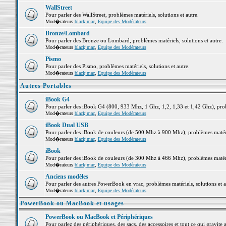
WallStreet
Pour parler des WallStreet, problèmes matériels, solutions et autre.
Mod�rateurs
blackjmac
,
Equipe des Modérateurs
Bronze/Lombard
Pour parler des Bronze ou Lombard, problèmes matériels, solutions et autre.
Mod�rateurs
blackjmac
,
Equipe des Modérateurs
Pismo
Pour parler des Pismo, problèmes matériels, solutions et autre.
Mod�rateurs
blackjmac
,
Equipe des Modérateurs
Autres Portables
iBook G4
Pour parler des iBook G4 (800, 933 Mhz, 1 Ghz, 1,2, 1,33 et 1,42 Ghz), probl
Mod�rateurs
blackjmac
,
Equipe des Modérateurs
iBook Dual USB
Pour parler des iBook de couleurs (de 500 Mhz à 900 Mhz), problèmes matériel
Mod�rateurs
blackjmac
,
Equipe des Modérateurs
iBook
Pour parler des iBook de couleurs (de 300 Mhz à 466 Mhz), problèmes matériel
Mod�rateurs
blackjmac
,
Equipe des Modérateurs
Anciens modèles
Pour parler des autres PowerBook en vrac, problèmes matériels, solutions et a
Mod�rateurs
blackjmac
,
Equipe des Modérateurs
PowerBook ou MacBook et usages
PowerBook ou MacBook et Périphériques
Pour parlez des périphériques, des sacs, des accessoires et tout ce qui grav