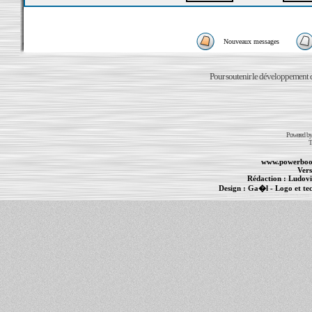
Nouveaux messages
Pour soutenir le développement du
Powered b
T
www.powerboo
Vers
Rédaction :
Ludovi
Design :
Ga�l
- Logo et te
Informations :
PowerBook
-
MacBook Pro
-
i