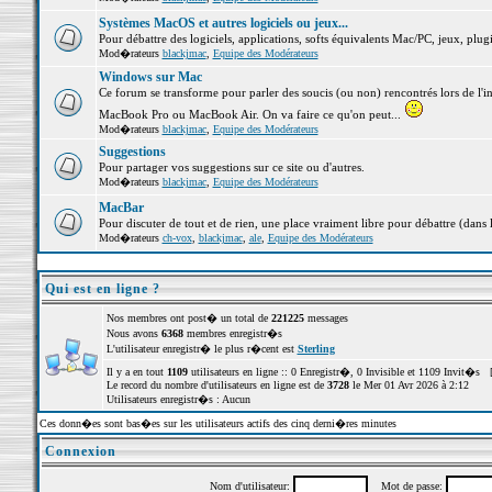
Systèmes MacOS et autres logiciels ou jeux...
Pour débattre des logiciels, applications, softs équivalents Mac/PC, jeux, plugi
Mod�rateurs
blackjmac
,
Equipe des Modérateurs
Windows sur Mac
Ce forum se transforme pour parler des soucis (ou non) rencontrés lors de l'i
MacBook Pro ou MacBook Air. On va faire ce qu'on peut...
Mod�rateurs
blackjmac
,
Equipe des Modérateurs
Suggestions
Pour partager vos suggestions sur ce site ou d'autres.
Mod�rateurs
blackjmac
,
Equipe des Modérateurs
MacBar
Pour discuter de tout et de rien, une place vraiment libre pour débattre (dans 
Mod�rateurs
ch-vox
,
blackjmac
,
ale
,
Equipe des Modérateurs
Qui est en ligne ?
Nos membres ont post� un total de
221225
messages
Nous avons
6368
membres enregistr�s
L'utilisateur enregistr� le plus r�cent est
Sterling
Il y a en tout
1109
utilisateurs en ligne :: 0 Enregistr�, 0 Invisible et 1109 Invit�s 
Le record du nombre d'utilisateurs en ligne est de
3728
le Mer 01 Avr 2026 à 2:12
Utilisateurs enregistr�s : Aucun
Ces donn�es sont bas�es sur les utilisateurs actifs des cinq derni�res minutes
Connexion
Nom d'utilisateur:
Mot de passe: