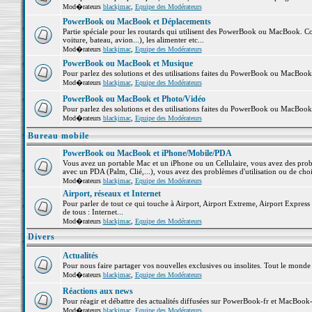
Mod�rateurs
blackjmac
,
Equipe des Modérateurs
PowerBook ou MacBook et Déplacements
Partie spéciale pour les routards qui utilisent des PowerBook ou MacBook. Co
voiture, bateau, avion...), les alimenter etc...
Mod�rateurs
blackjmac
,
Equipe des Modérateurs
PowerBook ou MacBook et Musique
Pour parlez des solutions et des utilisations faites du PowerBook ou MacBoo
Mod�rateurs
blackjmac
,
Equipe des Modérateurs
PowerBook ou MacBook et Photo/Vidéo
Pour parlez des solutions et des utilisations faites du PowerBook ou MacBook
Mod�rateurs
blackjmac
,
Equipe des Modérateurs
Bureau mobile
PowerBook ou MacBook et iPhone/Mobile/PDA
Vous avez un portable Mac et un iPhone ou un Cellulaire, vous avez des problè
avec un PDA (Palm, Clié,...), vous avez des problèmes d'utilisation ou de cho
Mod�rateurs
blackjmac
,
Equipe des Modérateurs
Airport, réseaux et Internet
Pour parler de tout ce qui touche à Airport, Airport Extreme, Airport Express e
de tous : Internet...
Mod�rateurs
blackjmac
,
Equipe des Modérateurs
Divers
Actualités
Pour nous faire partager vos nouvelles exclusives ou insolites. Tout le monde pe
Mod�rateurs
blackjmac
,
Equipe des Modérateurs
Réactions aux news
Pour réagir et débattre des actualités diffusées sur PowerBook-fr et MacBook-
Mod�rateurs
blackjmac
,
Equipe des Modérateurs