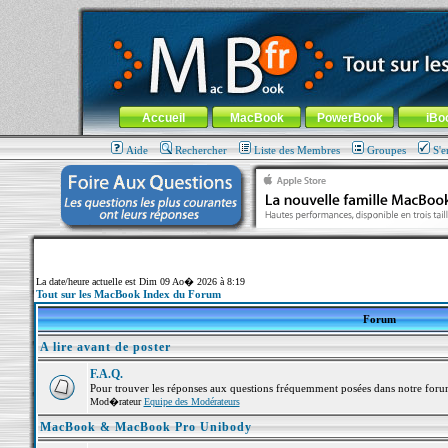
MacBook-fr.com : 100% Apple... 100% nomade !
Aller au contenu
-
Aller au menu général
-
Aller au menu de la
Menu général
Accueil
MacBook
PowerBook
iBo
Aide
Rechercher
Liste des Membres
Groupes
S'e
La date/heure actuelle est Dim 09 Ao� 2026 à 8:19
Tout sur les MacBook Index du Forum
Forum
A lire avant de poster
F.A.Q.
Pour trouver les réponses aux questions fréquemment posées dans notre foru
Mod�rateur
Equipe des Modérateurs
MacBook & MacBook Pro Unibody