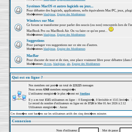
Systèmes MacOS et autres logiciels ou jeux...
Pour débattre des logiciels, applications, softs équivalents Mac/PC, jeux, plugi
Mod�rateurs
blackjmac
,
Equipe des Modérateurs
Windows sur Mac
Ce forum se transforme pour parler des soucis (ou non) rencontrés lors de l'i
MacBook Pro ou MacBook Air. On va faire ce qu'on peut...
Mod�rateurs
blackjmac
,
Equipe des Modérateurs
Suggestions
Pour partager vos suggestions sur ce site ou d'autres.
Mod�rateurs
blackjmac
,
Equipe des Modérateurs
MacBar
Pour discuter de tout et de rien, une place vraiment libre pour débattre (dans 
Mod�rateurs
ch-vox
,
blackjmac
,
ale
,
Equipe des Modérateurs
Qui est en ligne ?
Nos membres ont post� un total de
221225
messages
Nous avons
6368
membres enregistr�s
L'utilisateur enregistr� le plus r�cent est
Sterling
Il y a en tout
1515
utilisateurs en ligne :: 0 Enregistr�, 0 Invisible et 1515 Invit�s 
Le record du nombre d'utilisateurs en ligne est de
3728
le Mer 01 Avr 2026 à 2:12
Utilisateurs enregistr�s : Aucun
Ces donn�es sont bas�es sur les utilisateurs actifs des cinq derni�res minutes
Connexion
Nom d'utilisateur:
Mot de passe: