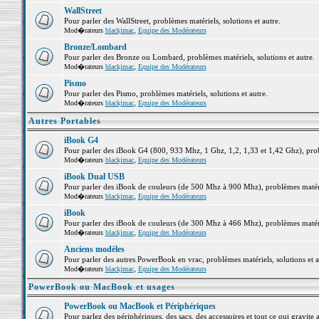
WallStreet
Pour parler des WallStreet, problèmes matériels, solutions et autre.
Mod�rateurs
blackjmac
,
Equipe des Modérateurs
Bronze/Lombard
Pour parler des Bronze ou Lombard, problèmes matériels, solutions et autre.
Mod�rateurs
blackjmac
,
Equipe des Modérateurs
Pismo
Pour parler des Pismo, problèmes matériels, solutions et autre.
Mod�rateurs
blackjmac
,
Equipe des Modérateurs
Autres Portables
iBook G4
Pour parler des iBook G4 (800, 933 Mhz, 1 Ghz, 1,2, 1,33 et 1,42 Ghz), probl
Mod�rateurs
blackjmac
,
Equipe des Modérateurs
iBook Dual USB
Pour parler des iBook de couleurs (de 500 Mhz à 900 Mhz), problèmes matériel
Mod�rateurs
blackjmac
,
Equipe des Modérateurs
iBook
Pour parler des iBook de couleurs (de 300 Mhz à 466 Mhz), problèmes matériel
Mod�rateurs
blackjmac
,
Equipe des Modérateurs
Anciens modèles
Pour parler des autres PowerBook en vrac, problèmes matériels, solutions et a
Mod�rateurs
blackjmac
,
Equipe des Modérateurs
PowerBook ou MacBook et usages
PowerBook ou MacBook et Périphériques
Pour parlez des périphériques, des sacs, des accessoires et tout ce qui grav