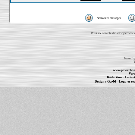
Nouveaux messages
Pour soutenir le développement du
Powered b
T
www.powerboo
Vers
Rédaction :
Ludovi
Design :
Ga�l
- Logo et te
Informations :
PowerBook
-
MacBook Pro
-
i