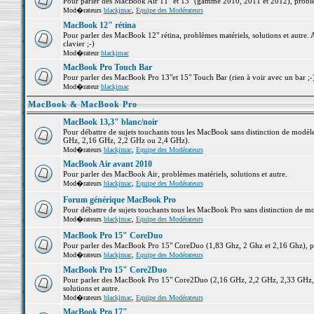
Pour parler des MacBook Air 11" et 13" (gamme 2010, 2011 et 2012), problème
Mod�rateurs
blackjmac
,
Equipe des Modérateurs
MacBook 12" rétina
Pour parler des MacBook 12" rétina, problèmes matériels, solutions et autre. 
clavier ;-)
Mod�rateur
blackjmac
MacBook Pro Touch Bar
Pour parler des MacBook Pro 13"et 15" Touch Bar (rien à voir avec un bar ;-) 
Mod�rateur
blackjmac
MacBook & MacBook Pro
MacBook 13,3" blanc/noir
Pour débattre de sujets touchants tous les MacBook sans distinction de mo
GHz, 2,16 GHz, 2,2 GHz ou 2,4 GHz).
Mod�rateurs
blackjmac
,
Equipe des Modérateurs
MacBook Air avant 2010
Pour parler des MacBook Air, problèmes matériels, solutions et autre.
Mod�rateurs
blackjmac
,
Equipe des Modérateurs
Forum générique MacBook Pro
Pour débattre de sujets touchants tous les MacBook Pro sans distinction de mo
Mod�rateurs
blackjmac
,
Equipe des Modérateurs
MacBook Pro 15" CoreDuo
Pour parler des MacBook Pro 15" CoreDuo (1,83 Ghz, 2 Ghz et 2,16 Ghz), pro
Mod�rateurs
blackjmac
,
Equipe des Modérateurs
MacBook Pro 15" Core2Duo
Pour parler des MacBook Pro 15" Core2Duo (2,16 GHz, 2,2 GHz, 2,33 GHz, 
solutions et autre.
Mod�rateurs
blackjmac
,
Equipe des Modérateurs
MacBook Pro 17"