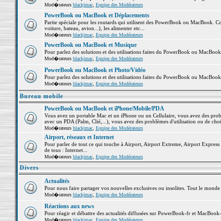
Mod�rateurs
blackjmac
,
Equipe des Modérateurs
PowerBook ou MacBook et Déplacements
Partie spéciale pour les routards qui utilisent des PowerBook ou MacBook. Co
voiture, bateau, avion...), les alimenter etc...
Mod�rateurs
blackjmac
,
Equipe des Modérateurs
PowerBook ou MacBook et Musique
Pour parlez des solutions et des utilisations faites du PowerBook ou MacBoo
Mod�rateurs
blackjmac
,
Equipe des Modérateurs
PowerBook ou MacBook et Photo/Vidéo
Pour parlez des solutions et des utilisations faites du PowerBook ou MacBook
Mod�rateurs
blackjmac
,
Equipe des Modérateurs
Bureau mobile
PowerBook ou MacBook et iPhone/Mobile/PDA
Vous avez un portable Mac et un iPhone ou un Cellulaire, vous avez des problè
avec un PDA (Palm, Clié,...), vous avez des problèmes d'utilisation ou de cho
Mod�rateurs
blackjmac
,
Equipe des Modérateurs
Airport, réseaux et Internet
Pour parler de tout ce qui touche à Airport, Airport Extreme, Airport Express e
de tous : Internet...
Mod�rateurs
blackjmac
,
Equipe des Modérateurs
Divers
Actualités
Pour nous faire partager vos nouvelles exclusives ou insolites. Tout le monde pe
Mod�rateurs
blackjmac
,
Equipe des Modérateurs
Réactions aux news
Pour réagir et débattre des actualités diffusées sur PowerBook-fr et MacBook-
Mod�rateurs
blackjmac
,
Equipe des Modérateurs