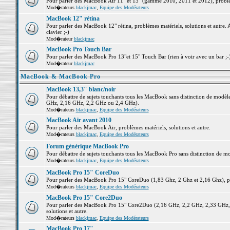
Pour parler des MacBook Air 11" et 13" (gamme 2010, 2011 et 2012), problème
Mod�rateurs
blackjmac
,
Equipe des Modérateurs
MacBook 12" rétina
Pour parler des MacBook 12" rétina, problèmes matériels, solutions et autre. 
clavier ;-)
Mod�rateur
blackjmac
MacBook Pro Touch Bar
Pour parler des MacBook Pro 13"et 15" Touch Bar (rien à voir avec un bar ;-) 
Mod�rateur
blackjmac
MacBook & MacBook Pro
MacBook 13,3" blanc/noir
Pour débattre de sujets touchants tous les MacBook sans distinction de mo
GHz, 2,16 GHz, 2,2 GHz ou 2,4 GHz).
Mod�rateurs
blackjmac
,
Equipe des Modérateurs
MacBook Air avant 2010
Pour parler des MacBook Air, problèmes matériels, solutions et autre.
Mod�rateurs
blackjmac
,
Equipe des Modérateurs
Forum générique MacBook Pro
Pour débattre de sujets touchants tous les MacBook Pro sans distinction de mo
Mod�rateurs
blackjmac
,
Equipe des Modérateurs
MacBook Pro 15" CoreDuo
Pour parler des MacBook Pro 15" CoreDuo (1,83 Ghz, 2 Ghz et 2,16 Ghz), pro
Mod�rateurs
blackjmac
,
Equipe des Modérateurs
MacBook Pro 15" Core2Duo
Pour parler des MacBook Pro 15" Core2Duo (2,16 GHz, 2,2 GHz, 2,33 GHz, 
solutions et autre.
Mod�rateurs
blackjmac
,
Equipe des Modérateurs
MacBook Pro 17"