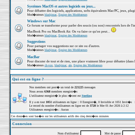
Systèmes MacOS et autres logiciels ou jeux...
Pour débattre des logiciels, applications, softs équivalents Mac/PC, jeux, plugi
Mod�rateurs
blackjmac
,
Equipe des Modérateurs
Windows sur Mac
Ce forum se transforme pour parler des soucis (ou non) rencontrés lors de l'i
MacBook Pro ou MacBook Air. On va faire ce qu'on peut...
Mod�rateurs
blackjmac
,
Equipe des Modérateurs
Suggestions
Pour partager vos suggestions sur ce site ou d'autres.
Mod�rateurs
blackjmac
,
Equipe des Modérateurs
MacBar
Pour discuter de tout et de rien, une place vraiment libre pour débattre (dans 
Mod�rateurs
ch-vox
,
blackjmac
,
ale
,
Equipe des Modérateurs
Qui est en ligne ?
Nos membres ont post� un total de
221225
messages
Nous avons
6368
membres enregistr�s
L'utilisateur enregistr� le plus r�cent est
Sterling
Il y a en tout
1051
utilisateurs en ligne :: 0 Enregistr�, 0 Invisible et 1051 Invit�s 
Le record du nombre d'utilisateurs en ligne est de
3728
le Mer 01 Avr 2026 à 2:12
Utilisateurs enregistr�s : Aucun
Ces donn�es sont bas�es sur les utilisateurs actifs des cinq derni�res minutes
Connexion
Nom d'utilisateur:
Mot de passe: