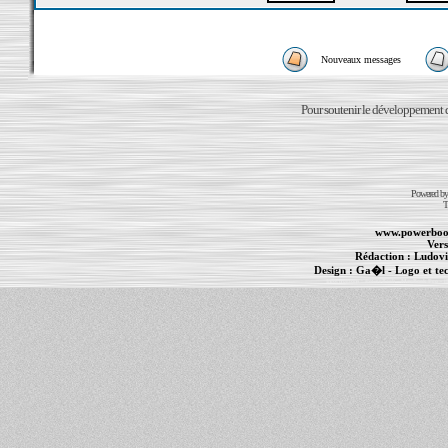
Nouveaux messages
Pour soutenir le développement du
Powered b
T
www.powerboo
Vers
Rédaction :
Ludovi
Design :
Ga�l
- Logo et te
Informations :
PowerBook
-
MacBook Pro
-
i