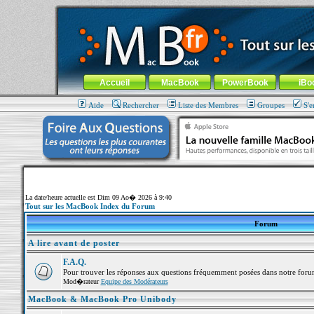
MacBook-fr.com : 100% Apple... 100% nomade !
Aller au contenu
-
Aller au menu général
-
Aller au menu de la
Menu général
Accueil
MacBook
PowerBook
iBo
Aide
Rechercher
Liste des Membres
Groupes
S'e
La date/heure actuelle est Dim 09 Ao� 2026 à 9:40
Tout sur les MacBook Index du Forum
Forum
A lire avant de poster
F.A.Q.
Pour trouver les réponses aux questions fréquemment posées dans notre foru
Mod�rateur
Equipe des Modérateurs
MacBook & MacBook Pro Unibody