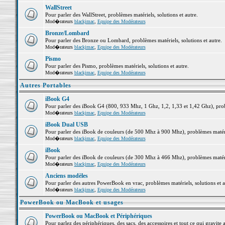
WallStreet
Pour parler des WallStreet, problèmes matériels, solutions et autre.
Mod�rateurs
blackjmac
,
Equipe des Modérateurs
Bronze/Lombard
Pour parler des Bronze ou Lombard, problèmes matériels, solutions et autre.
Mod�rateurs
blackjmac
,
Equipe des Modérateurs
Pismo
Pour parler des Pismo, problèmes matériels, solutions et autre.
Mod�rateurs
blackjmac
,
Equipe des Modérateurs
Autres Portables
iBook G4
Pour parler des iBook G4 (800, 933 Mhz, 1 Ghz, 1,2, 1,33 et 1,42 Ghz), probl
Mod�rateurs
blackjmac
,
Equipe des Modérateurs
iBook Dual USB
Pour parler des iBook de couleurs (de 500 Mhz à 900 Mhz), problèmes matériel
Mod�rateurs
blackjmac
,
Equipe des Modérateurs
iBook
Pour parler des iBook de couleurs (de 300 Mhz à 466 Mhz), problèmes matériel
Mod�rateurs
blackjmac
,
Equipe des Modérateurs
Anciens modèles
Pour parler des autres PowerBook en vrac, problèmes matériels, solutions et a
Mod�rateurs
blackjmac
,
Equipe des Modérateurs
PowerBook ou MacBook et usages
PowerBook ou MacBook et Périphériques
Pour parlez des périphériques, des sacs, des accessoires et tout ce qui grav