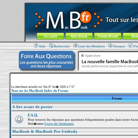
MacBook-fr.com : 100% Apple... 100% nomade !
Aller au contenu
-
Aller au menu général
-
Aller au menu de la
Menu général
Accueil
MacBook
PowerBook
iBo
Aide
Rechercher
Liste des Membres
Groupes
S'e
La date/heure actuelle est Ven 07 Ao� 2026 à 7:57
Tout sur les MacBook Index du Forum
Forum
A lire avant de poster
F.A.Q.
Pour trouver les réponses aux questions fréquemment posées dans notre foru
Mod�rateur
Equipe des Modérateurs
MacBook & MacBook Pro Unibody