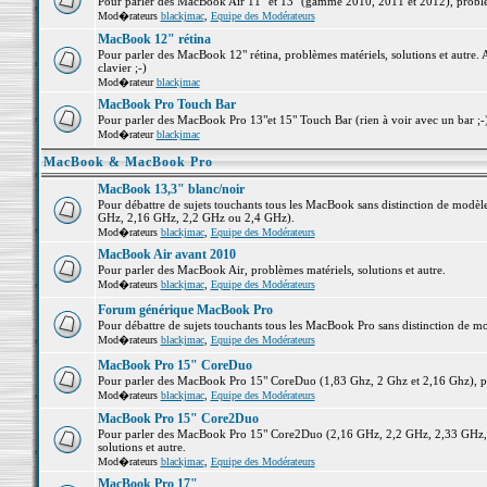
Pour parler des MacBook Air 11" et 13" (gamme 2010, 2011 et 2012), problème
Mod�rateurs
blackjmac
,
Equipe des Modérateurs
MacBook 12" rétina
Pour parler des MacBook 12" rétina, problèmes matériels, solutions et autre. 
clavier ;-)
Mod�rateur
blackjmac
MacBook Pro Touch Bar
Pour parler des MacBook Pro 13"et 15" Touch Bar (rien à voir avec un bar ;-) 
Mod�rateur
blackjmac
MacBook & MacBook Pro
MacBook 13,3" blanc/noir
Pour débattre de sujets touchants tous les MacBook sans distinction de mo
GHz, 2,16 GHz, 2,2 GHz ou 2,4 GHz).
Mod�rateurs
blackjmac
,
Equipe des Modérateurs
MacBook Air avant 2010
Pour parler des MacBook Air, problèmes matériels, solutions et autre.
Mod�rateurs
blackjmac
,
Equipe des Modérateurs
Forum générique MacBook Pro
Pour débattre de sujets touchants tous les MacBook Pro sans distinction de mo
Mod�rateurs
blackjmac
,
Equipe des Modérateurs
MacBook Pro 15" CoreDuo
Pour parler des MacBook Pro 15" CoreDuo (1,83 Ghz, 2 Ghz et 2,16 Ghz), pro
Mod�rateurs
blackjmac
,
Equipe des Modérateurs
MacBook Pro 15" Core2Duo
Pour parler des MacBook Pro 15" Core2Duo (2,16 GHz, 2,2 GHz, 2,33 GHz, 
solutions et autre.
Mod�rateurs
blackjmac
,
Equipe des Modérateurs
MacBook Pro 17"