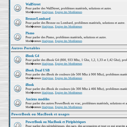
WallStreet
Pour parler des WallStreet, problèmes matériels, solutions et autre.
Mod�rateurs
blackjmac
,
Equipe des Modérateurs
Bronze/Lombard
Pour parler des Bronze ou Lombard, problèmes matériels, solutions et autre.
Mod�rateurs
blackjmac
,
Equipe des Modérateurs
Pismo
Pour parler des Pismo, problèmes matériels, solutions et autre.
Mod�rateurs
blackjmac
,
Equipe des Modérateurs
Autres Portables
iBook G4
Pour parler des iBook G4 (800, 933 Mhz, 1 Ghz, 1,2, 1,33 et 1,42 Ghz), probl
Mod�rateurs
blackjmac
,
Equipe des Modérateurs
iBook Dual USB
Pour parler des iBook de couleurs (de 500 Mhz à 900 Mhz), problèmes matériel
Mod�rateurs
blackjmac
,
Equipe des Modérateurs
iBook
Pour parler des iBook de couleurs (de 300 Mhz à 466 Mhz), problèmes matériel
Mod�rateurs
blackjmac
,
Equipe des Modérateurs
Anciens modèles
Pour parler des autres PowerBook en vrac, problèmes matériels, solutions et a
Mod�rateurs
blackjmac
,
Equipe des Modérateurs
PowerBook ou MacBook et usages
PowerBook ou MacBook et Périphériques
Pour parlez des périphériques, des sacs, des accessoires et tout ce qui grav