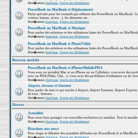
Mod�rateurs
blackjmac
,
Equipe des Modérateurs
PowerBook ou MacBook et Déplacements
Partie spéciale pour les routards qui utilisent des PowerBook ou MacBook. Co
voiture, bateau, avion...), les alimenter etc...
Mod�rateurs
blackjmac
,
Equipe des Modérateurs
PowerBook ou MacBook et Musique
Pour parlez des solutions et des utilisations faites du PowerBook ou MacBoo
Mod�rateurs
blackjmac
,
Equipe des Modérateurs
PowerBook ou MacBook et Photo/Vidéo
Pour parlez des solutions et des utilisations faites du PowerBook ou MacBook
Mod�rateurs
blackjmac
,
Equipe des Modérateurs
Bureau mobile
PowerBook ou MacBook et iPhone/Mobile/PDA
Vous avez un portable Mac et un iPhone ou un Cellulaire, vous avez des problè
avec un PDA (Palm, Clié,...), vous avez des problèmes d'utilisation ou de cho
Mod�rateurs
blackjmac
,
Equipe des Modérateurs
Airport, réseaux et Internet
Pour parler de tout ce qui touche à Airport, Airport Extreme, Airport Express e
de tous : Internet...
Mod�rateurs
blackjmac
,
Equipe des Modérateurs
Divers
Actualités
Pour nous faire partager vos nouvelles exclusives ou insolites. Tout le monde pe
Mod�rateurs
blackjmac
,
Equipe des Modérateurs
Réactions aux news
Pour réagir et débattre des actualités diffusées sur PowerBook-fr et MacBook-
Mod�rateurs
blackjmac
,
Equipe des Modérateurs