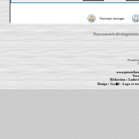
Nouveaux messages
Pour soutenir le développement du
Powered b
T
www.powerboo
Vers
Rédaction :
Ludovi
Design :
Ga�l
- Logo et te
Informations :
PowerBook
-
MacBook Pro
-
i