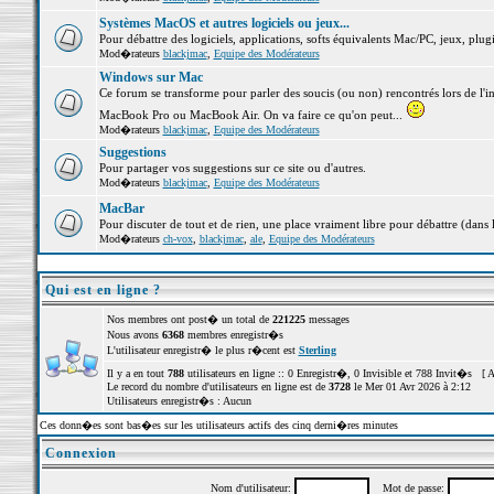
Systèmes MacOS et autres logiciels ou jeux...
Pour débattre des logiciels, applications, softs équivalents Mac/PC, jeux, plugi
Mod�rateurs
blackjmac
,
Equipe des Modérateurs
Windows sur Mac
Ce forum se transforme pour parler des soucis (ou non) rencontrés lors de l'i
MacBook Pro ou MacBook Air. On va faire ce qu'on peut...
Mod�rateurs
blackjmac
,
Equipe des Modérateurs
Suggestions
Pour partager vos suggestions sur ce site ou d'autres.
Mod�rateurs
blackjmac
,
Equipe des Modérateurs
MacBar
Pour discuter de tout et de rien, une place vraiment libre pour débattre (dans 
Mod�rateurs
ch-vox
,
blackjmac
,
ale
,
Equipe des Modérateurs
Qui est en ligne ?
Nos membres ont post� un total de
221225
messages
Nous avons
6368
membres enregistr�s
L'utilisateur enregistr� le plus r�cent est
Sterling
Il y a en tout
788
utilisateurs en ligne :: 0 Enregistr�, 0 Invisible et 788 Invit�s [
A
Le record du nombre d'utilisateurs en ligne est de
3728
le Mer 01 Avr 2026 à 2:12
Utilisateurs enregistr�s : Aucun
Ces donn�es sont bas�es sur les utilisateurs actifs des cinq derni�res minutes
Connexion
Nom d'utilisateur:
Mot de passe: