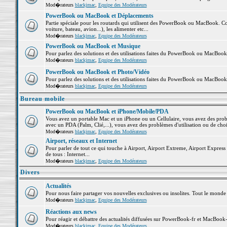
Mod�rateurs
blackjmac
,
Equipe des Modérateurs
PowerBook ou MacBook et Déplacements
Partie spéciale pour les routards qui utilisent des PowerBook ou MacBook. Co
voiture, bateau, avion...), les alimenter etc...
Mod�rateurs
blackjmac
,
Equipe des Modérateurs
PowerBook ou MacBook et Musique
Pour parlez des solutions et des utilisations faites du PowerBook ou MacBoo
Mod�rateurs
blackjmac
,
Equipe des Modérateurs
PowerBook ou MacBook et Photo/Vidéo
Pour parlez des solutions et des utilisations faites du PowerBook ou MacBook
Mod�rateurs
blackjmac
,
Equipe des Modérateurs
Bureau mobile
PowerBook ou MacBook et iPhone/Mobile/PDA
Vous avez un portable Mac et un iPhone ou un Cellulaire, vous avez des problè
avec un PDA (Palm, Clié,...), vous avez des problèmes d'utilisation ou de cho
Mod�rateurs
blackjmac
,
Equipe des Modérateurs
Airport, réseaux et Internet
Pour parler de tout ce qui touche à Airport, Airport Extreme, Airport Express e
de tous : Internet...
Mod�rateurs
blackjmac
,
Equipe des Modérateurs
Divers
Actualités
Pour nous faire partager vos nouvelles exclusives ou insolites. Tout le monde pe
Mod�rateurs
blackjmac
,
Equipe des Modérateurs
Réactions aux news
Pour réagir et débattre des actualités diffusées sur PowerBook-fr et MacBook-
Mod�rateurs
blackjmac
,
Equipe des Modérateurs