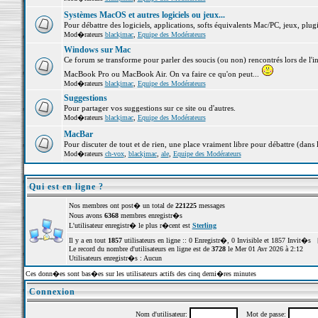
Systèmes MacOS et autres logiciels ou jeux...
Pour débattre des logiciels, applications, softs équivalents Mac/PC, jeux, plugi
Mod�rateurs
blackjmac
,
Equipe des Modérateurs
Windows sur Mac
Ce forum se transforme pour parler des soucis (ou non) rencontrés lors de l'i
MacBook Pro ou MacBook Air. On va faire ce qu'on peut...
Mod�rateurs
blackjmac
,
Equipe des Modérateurs
Suggestions
Pour partager vos suggestions sur ce site ou d'autres.
Mod�rateurs
blackjmac
,
Equipe des Modérateurs
MacBar
Pour discuter de tout et de rien, une place vraiment libre pour débattre (dans 
Mod�rateurs
ch-vox
,
blackjmac
,
ale
,
Equipe des Modérateurs
Qui est en ligne ?
Nos membres ont post� un total de
221225
messages
Nous avons
6368
membres enregistr�s
L'utilisateur enregistr� le plus r�cent est
Sterling
Il y a en tout
1857
utilisateurs en ligne :: 0 Enregistr�, 0 Invisible et 1857 Invit�s 
Le record du nombre d'utilisateurs en ligne est de
3728
le Mer 01 Avr 2026 à 2:12
Utilisateurs enregistr�s : Aucun
Ces donn�es sont bas�es sur les utilisateurs actifs des cinq derni�res minutes
Connexion
Nom d'utilisateur:
Mot de passe: