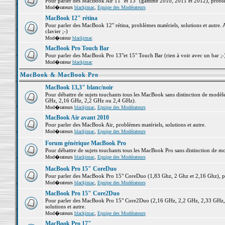
Pour parler des MacBook Air 11" et 13" (gamme 2010, 2011 et 2012), problème
Mod�rateurs
blackjmac
,
Equipe des Modérateurs
MacBook 12" rétina
Pour parler des MacBook 12" rétina, problèmes matériels, solutions et autre. 
clavier ;-)
Mod�rateur
blackjmac
MacBook Pro Touch Bar
Pour parler des MacBook Pro 13"et 15" Touch Bar (rien à voir avec un bar ;-) 
Mod�rateur
blackjmac
MacBook & MacBook Pro
MacBook 13,3" blanc/noir
Pour débattre de sujets touchants tous les MacBook sans distinction de mo
GHz, 2,16 GHz, 2,2 GHz ou 2,4 GHz).
Mod�rateurs
blackjmac
,
Equipe des Modérateurs
MacBook Air avant 2010
Pour parler des MacBook Air, problèmes matériels, solutions et autre.
Mod�rateurs
blackjmac
,
Equipe des Modérateurs
Forum générique MacBook Pro
Pour débattre de sujets touchants tous les MacBook Pro sans distinction de mo
Mod�rateurs
blackjmac
,
Equipe des Modérateurs
MacBook Pro 15" CoreDuo
Pour parler des MacBook Pro 15" CoreDuo (1,83 Ghz, 2 Ghz et 2,16 Ghz), pro
Mod�rateurs
blackjmac
,
Equipe des Modérateurs
MacBook Pro 15" Core2Duo
Pour parler des MacBook Pro 15" Core2Duo (2,16 GHz, 2,2 GHz, 2,33 GHz, 
solutions et autre.
Mod�rateurs
blackjmac
,
Equipe des Modérateurs
MacBook Pro 17"