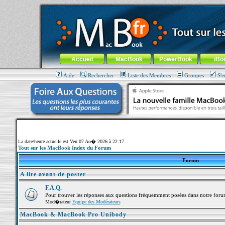
MacBook-fr.com : 100% Apple... 100% nomade !
Aller au contenu
-
Aller au menu général
-
Aller au menu de la
Menu général
Accueil
MacBook
PowerBook
iBo
Aide
Rechercher
Liste des Membres
Groupes
S'e
La date/heure actuelle est Ven 07 Ao� 2026 à 22:17
Tout sur les MacBook Index du Forum
Forum
A lire avant de poster
F.A.Q.
Pour trouver les réponses aux questions fréquemment posées dans notre foru
Mod�rateur
Equipe des Modérateurs
MacBook & MacBook Pro Unibody