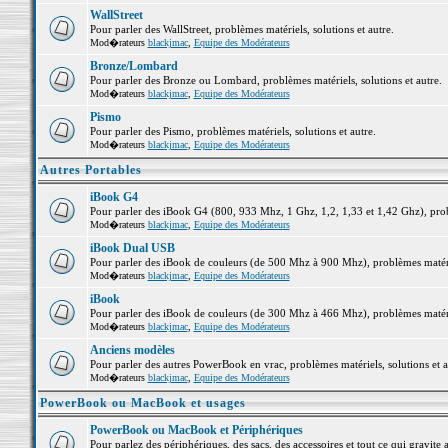
WallStreet
Pour parler des WallStreet, problèmes matériels, solutions et autre.
Mod�rateurs
blackjmac
,
Equipe des Modérateurs
Bronze/Lombard
Pour parler des Bronze ou Lombard, problèmes matériels, solutions et autre.
Mod�rateurs
blackjmac
,
Equipe des Modérateurs
Pismo
Pour parler des Pismo, problèmes matériels, solutions et autre.
Mod�rateurs
blackjmac
,
Equipe des Modérateurs
Autres Portables
iBook G4
Pour parler des iBook G4 (800, 933 Mhz, 1 Ghz, 1,2, 1,33 et 1,42 Ghz), probl
Mod�rateurs
blackjmac
,
Equipe des Modérateurs
iBook Dual USB
Pour parler des iBook de couleurs (de 500 Mhz à 900 Mhz), problèmes matériel
Mod�rateurs
blackjmac
,
Equipe des Modérateurs
iBook
Pour parler des iBook de couleurs (de 300 Mhz à 466 Mhz), problèmes matériel
Mod�rateurs
blackjmac
,
Equipe des Modérateurs
Anciens modèles
Pour parler des autres PowerBook en vrac, problèmes matériels, solutions et a
Mod�rateurs
blackjmac
,
Equipe des Modérateurs
PowerBook ou MacBook et usages
PowerBook ou MacBook et Périphériques
Pour parlez des périphériques, des sacs, des accessoires et tout ce qui grav