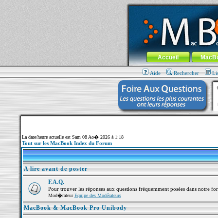
MacBook-fr.com : 100% Apple... 100% nom
Aller au contenu
-
Aller au menu 
Menu général
Accueil
MacB
Aide
Rechercher
Li
La date/heure actuelle est Sam 08 Ao� 2026 à 1:18
Tout sur les MacBook Index du Forum
A lire avant de poster
F.A.Q.
Pour trouver les réponses aux questions fréquemment posées dans notre fo
Mod�rateur
Equipe des Modérateurs
MacBook & MacBook Pro Unibody