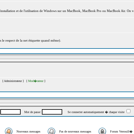
l'installation et de l'utilisation de Windows sur un MacBook, MacBook Pro ou MacBook Air. On va
s le respect de la net étiquette quand même).
�s [
Administrateur
] [
Mod�rateur
]
:
Mot de passe:
Se connecter automatiquement � chaque visite
Nouveaux messages
Pas de nouveaux messages
Forum Verrouill�