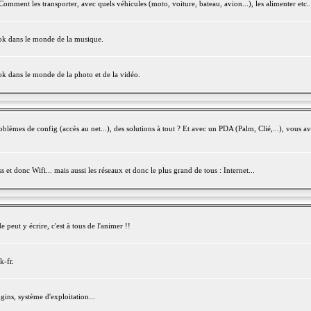
mment les transporter, avec quels véhicules (moto, voiture, bateau, avion...), les alimenter etc..
ook dans le monde de la musique.
ok dans le monde de la photo et de la vidéo.
èmes de config (accès au net...), des solutions à tout ? Et avec un PDA (Palm, Clié,...), vous av
et donc Wifi... mais aussi les réseaux et donc le plus grand de tous : Internet...
peut y écrire, c'est à tous de l'animer !!
k-fr.
gins, système d'exploitation...