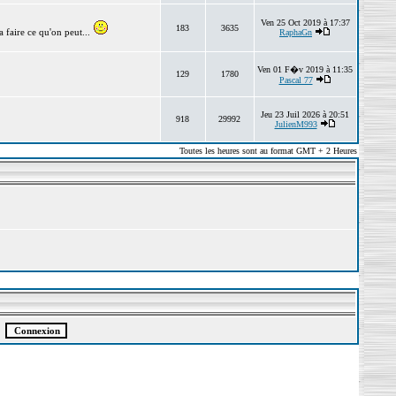
Ven 25 Oct 2019 à 17:37
183
3635
 faire ce qu'on peut...
RaphaGn
Ven 01 F�v 2019 à 11:35
129
1780
Pascal 77
Jeu 23 Juil 2026 à 20:51
918
29992
JulienM993
Toutes les heures sont au format GMT + 2 Heures