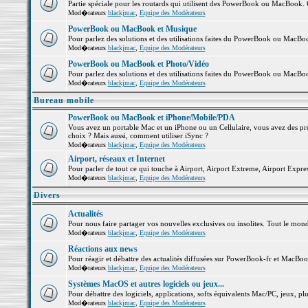
Partie spéciale pour les routards qui utilisent des PowerBook ou MacBook. Co
Mod�rateurs
blackjmac
,
Equipe des Modérateurs
PowerBook ou MacBook et Musique
Pour parlez des solutions et des utilisations faites du PowerBook ou MacB
Mod�rateurs
blackjmac
,
Equipe des Modérateurs
PowerBook ou MacBook et Photo/Vidéo
Pour parlez des solutions et des utilisations faites du PowerBook ou MacBo
Mod�rateurs
blackjmac
,
Equipe des Modérateurs
Bureau mobile
PowerBook ou MacBook et iPhone/Mobile/PDA
Vous avez un portable Mac et un iPhone ou un Cellulaire, vous avez des probl
choix ? Mais aussi, comment utiliser iSync ?
Mod�rateurs
blackjmac
,
Equipe des Modérateurs
Airport, réseaux et Internet
Pour parler de tout ce qui touche à Airport, Airport Extreme, Airport Express 
Mod�rateurs
blackjmac
,
Equipe des Modérateurs
Divers
Actualités
Pour nous faire partager vos nouvelles exclusives ou insolites. Tout le monde 
Mod�rateurs
blackjmac
,
Equipe des Modérateurs
Réactions aux news
Pour réagir et débattre des actualités diffusées sur PowerBook-fr et MacBoo
Mod�rateurs
blackjmac
,
Equipe des Modérateurs
Systèmes MacOS et autres logiciels ou jeux...
Pour débattre des logiciels, applications, softs équivalents Mac/PC, jeux, plu
Mod�rateurs
blackjmac
,
Equipe des Modérateurs