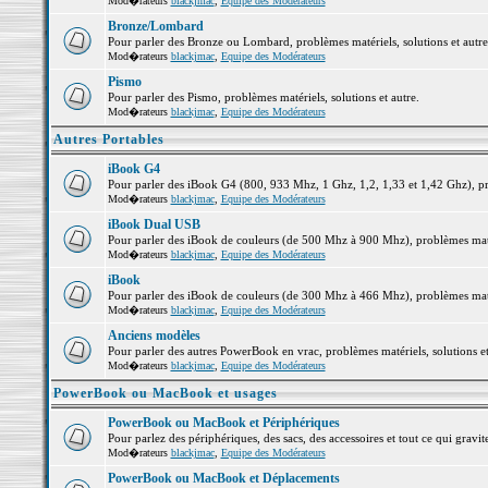
Mod�rateurs
blackjmac
,
Equipe des Modérateurs
Bronze/Lombard
Pour parler des Bronze ou Lombard, problèmes matériels, solutions et autre
Mod�rateurs
blackjmac
,
Equipe des Modérateurs
Pismo
Pour parler des Pismo, problèmes matériels, solutions et autre.
Mod�rateurs
blackjmac
,
Equipe des Modérateurs
Autres Portables
iBook G4
Pour parler des iBook G4 (800, 933 Mhz, 1 Ghz, 1,2, 1,33 et 1,42 Ghz), pro
Mod�rateurs
blackjmac
,
Equipe des Modérateurs
iBook Dual USB
Pour parler des iBook de couleurs (de 500 Mhz à 900 Mhz), problèmes matéri
Mod�rateurs
blackjmac
,
Equipe des Modérateurs
iBook
Pour parler des iBook de couleurs (de 300 Mhz à 466 Mhz), problèmes matéri
Mod�rateurs
blackjmac
,
Equipe des Modérateurs
Anciens modèles
Pour parler des autres PowerBook en vrac, problèmes matériels, solutions et
Mod�rateurs
blackjmac
,
Equipe des Modérateurs
PowerBook ou MacBook et usages
PowerBook ou MacBook et Périphériques
Pour parlez des périphériques, des sacs, des accessoires et tout ce qui gr
Mod�rateurs
blackjmac
,
Equipe des Modérateurs
PowerBook ou MacBook et Déplacements