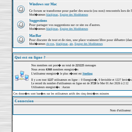
Windows sur Mac
Ce forum se transforme pour parler des soucis (ou non) rencontrés lors de 
Mod�rateurs
blackjmac
,
Equipe des Modérateurs
Suggestions
Pour partager vos suggestions sur ce site ou d'autres.
Mod�rateurs
blackjmac
,
Equipe des Modérateurs
MacBar
Pour discuter de tout et de rien, une place vraiment libre pour débattre (dan
Mod�rateurs
ch-vox
,
blackjmac
,
ale
,
Equipe des Modérateurs
Qui est en ligne ?
Nos membres ont post� un total de
221225
messages
Nous avons
6368
membres enregistr�s
L'utilisateur enregistr� le plus r�cent est
Sterling
Il y a en tout
1227
utilisateurs en ligne :: 0 Enregistr�, 0 Invisible et 1227 Invit
Le record du nombre d'utilisateurs en ligne est de
3728
le Mer 01 Avr 2026 à 2:12
Utilisateurs enregistr�s : Aucun
Ces donn�es sont bas�es sur les utilisateurs actifs des cinq derni�res minutes
Connexion
Nom d'utilisateur