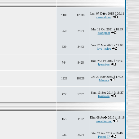
Lun 07 D�c 2015 à 20:11
1100
12836
caramelmou
Mar 12 Oct 2021 à 18:39
250
2404
blackjmac
Ven 07 Mai 2021 à 12:00
329
3443
love_leeloo
Dim 25 Oct 2015 à 19:36
744
9425
lpascalon
Jeu 20 Nov 2025 à 17:22
1228
18328
Maniere
Sam 13 Sep 2014 à 18:37
477
5787
lpascalon
Dim 08 Ao� 2010 à 18:16
155
1102
pascalformac
Ven 25 Avr 2014 à 10:40
236
2504
Pascal 77