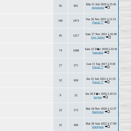
Mar 21 Juil 2026 à 23:45
95
601
mosmsma
Ven 26 Nov 2021 à 11:51
196
2473
Pascal 77
Sam 27 Nov 2021 à 16:40
95
1217
love_leeloo
Sam 22 D�c 2018 à 23:41
74
1008
lpascalon
Lun 11 Sep 2017 à 9:30
27
271
Pascal 77
Jeu 22 Juil 2021 à 11:23
52
658
Pascal 77
Jeu 26 F�v 2026 à 20:53
9
52
buyten
Mer 18 Nov 2020 à 12:37
25
173
blackjmac
Mar 28 Juin 2022 à 17:09
31
309
blackjmac