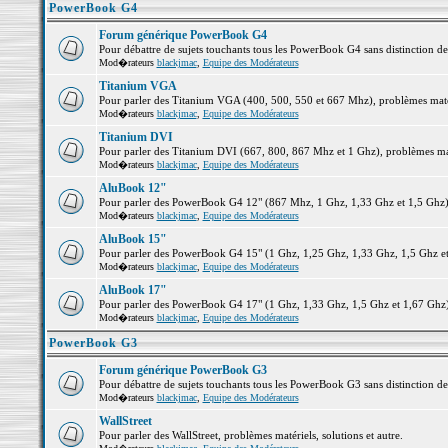
PowerBook G4
Forum générique PowerBook G4
Pour débattre de sujets touchants tous les PowerBook G4 sans distinction d
Mod�rateurs
blackjmac
,
Equipe des Modérateurs
Titanium VGA
Pour parler des Titanium VGA (400, 500, 550 et 667 Mhz), problèmes matéri
Mod�rateurs
blackjmac
,
Equipe des Modérateurs
Titanium DVI
Pour parler des Titanium DVI (667, 800, 867 Mhz et 1 Ghz), problèmes matér
Mod�rateurs
blackjmac
,
Equipe des Modérateurs
AluBook 12"
Pour parler des PowerBook G4 12" (867 Mhz, 1 Ghz, 1,33 Ghz et 1,5 Ghz), p
Mod�rateurs
blackjmac
,
Equipe des Modérateurs
AluBook 15"
Pour parler des PowerBook G4 15" (1 Ghz, 1,25 Ghz, 1,33 Ghz, 1,5 Ghz et 1
Mod�rateurs
blackjmac
,
Equipe des Modérateurs
AluBook 17"
Pour parler des PowerBook G4 17" (1 Ghz, 1,33 Ghz, 1,5 Ghz et 1,67 Ghz), 
Mod�rateurs
blackjmac
,
Equipe des Modérateurs
PowerBook G3
Forum générique PowerBook G3
Pour débattre de sujets touchants tous les PowerBook G3 sans distinction d
Mod�rateurs
blackjmac
,
Equipe des Modérateurs
WallStreet
Pour parler des WallStreet, problèmes matériels, solutions et autre.