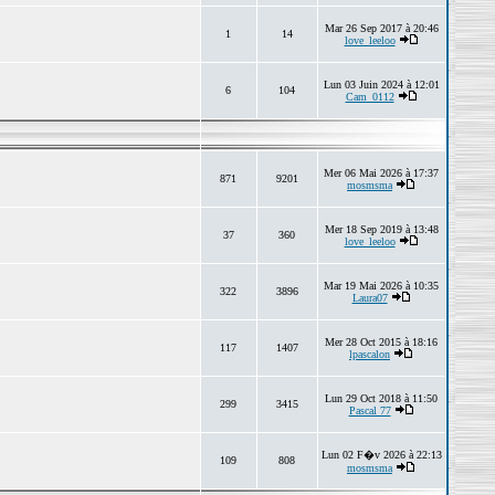
Mar 26 Sep 2017 à 20:46
1
14
love_leeloo
Lun 03 Juin 2024 à 12:01
6
104
Cam_0112
Mer 06 Mai 2026 à 17:37
871
9201
mosmsma
Mer 18 Sep 2019 à 13:48
37
360
love_leeloo
Mar 19 Mai 2026 à 10:35
322
3896
Laura07
Mer 28 Oct 2015 à 18:16
117
1407
lpascalon
Lun 29 Oct 2018 à 11:50
299
3415
Pascal 77
Lun 02 F�v 2026 à 22:13
109
808
mosmsma