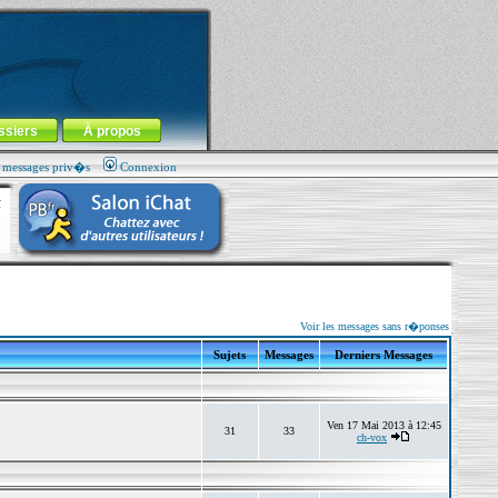
ssiers
À propos
s messages priv�s
Connexion
Voir les messages sans r�ponses
Sujets
Messages
Derniers Messages
Ven 17 Mai 2013 à 12:45
31
33
ch-vox