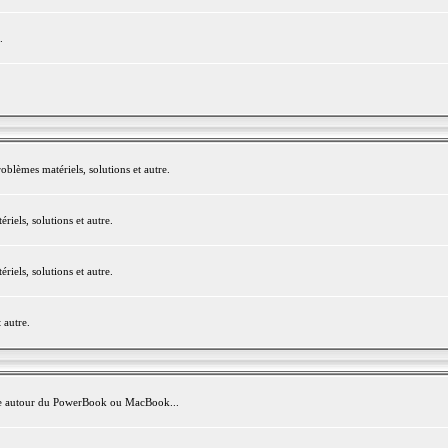
.
blèmes matériels, solutions et autre.
els, solutions et autre.
els, solutions et autre.
 autre.
avite autour du PowerBook ou MacBook...