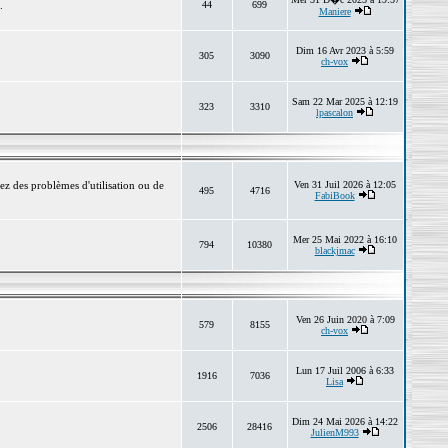
.
44
699
Maniere
Dim 16 Avr 2023 à 5:59
305
3090
ch-vox
Sam 22 Mar 2025 à 12:19
323
3310
lpascalon
ez des problèmes d'utilisation ou de
Ven 31 Juil 2026 à 12:05
495
4716
FabiBook
Mer 25 Mai 2022 à 16:10
794
10380
blackjmac
Ven 26 Juin 2020 à 7:09
579
8155
ch-vox
Lun 17 Juil 2006 à 6:33
1916
7036
Lisa
Dim 24 Mai 2026 à 14:22
2506
28416
JulienM993