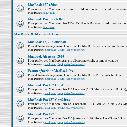
MacBook 12" rétina
Pour parler des MacBook 12" rétina, problèmes matériels, solutions et autre.
Mod�rateur
blackjmac
MacBook Pro Touch Bar
Pour parler des MacBook Pro 13"et 15" Touch Bar (rien à voir avec un bar ;-
Mod�rateur
blackjmac
MacBook & MacBook Pro
MacBook 13,3" blanc/noir
Pour débattre de sujets touchants tous les MacBook sans distinction de 
Mod�rateurs
blackjmac
,
Equipe des Modérateurs
MacBook Air avant 2010
Pour parler des MacBook Air, problèmes matériels, solutions et autre.
Mod�rateurs
blackjmac
,
Equipe des Modérateurs
Forum générique MacBook Pro
Pour débattre de sujets touchants tous les MacBook Pro sans distinction de 
Mod�rateurs
blackjmac
,
Equipe des Modérateurs
MacBook Pro 15" CoreDuo
Pour parler des MacBook Pro 15" CoreDuo (1,83 Ghz, 2 Ghz et 2,16 Ghz), pr
Mod�rateurs
blackjmac
,
Equipe des Modérateurs
MacBook Pro 15" Core2Duo
Pour parler des MacBook Pro 15" Core2Duo (2,16 GHz, 2,2 GHz, 2,33 GHz, 
Mod�rateurs
blackjmac
,
Equipe des Modérateurs
MacBook Pro 17"
Pour parler des MacBook Pro 17" (CoreDuo 2,16 Ghz et Core2Duo 2,33 GHz 
Mod�rateurs
blackjmac
,
Equipe des Modérateurs