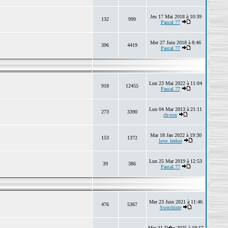
Jeu 17 Mai 2018 à 10:39
132
999
Pascal 77
Mer 27 Juin 2018 à 8:46
396
4419
Pascal 77
Lun 23 Mai 2022 à 11:04
918
12455
Pascal 77
Lun 04 Mar 2013 à 21:11
273
3390
ch-vox
Mar 18 Jan 2022 à 19:30
153
1372
love_leeloo
Lun 25 Mar 2019 à 12:53
39
386
Pascal 77
Mer 23 Juin 2021 à 11:46
476
5367
Switchiste
Mer 31 D�c 2025 à 19:57