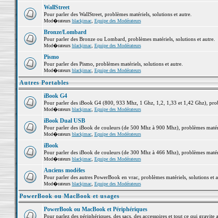
WallStreet
Pour parler des WallStreet, problèmes matériels, solutions et autre.
Mod�rateurs
blackjmac
,
Equipe des Modérateurs
Bronze/Lombard
Pour parler des Bronze ou Lombard, problèmes matériels, solutions et autre.
Mod�rateurs
blackjmac
,
Equipe des Modérateurs
Pismo
Pour parler des Pismo, problèmes matériels, solutions et autre.
Mod�rateurs
blackjmac
,
Equipe des Modérateurs
Autres Portables
iBook G4
Pour parler des iBook G4 (800, 933 Mhz, 1 Ghz, 1,2, 1,33 et 1,42 Ghz), probl
Mod�rateurs
blackjmac
,
Equipe des Modérateurs
iBook Dual USB
Pour parler des iBook de couleurs (de 500 Mhz à 900 Mhz), problèmes matériel
Mod�rateurs
blackjmac
,
Equipe des Modérateurs
iBook
Pour parler des iBook de couleurs (de 300 Mhz à 466 Mhz), problèmes matériel
Mod�rateurs
blackjmac
,
Equipe des Modérateurs
Anciens modèles
Pour parler des autres PowerBook en vrac, problèmes matériels, solutions et a
Mod�rateurs
blackjmac
,
Equipe des Modérateurs
PowerBook ou MacBook et usages
PowerBook ou MacBook et Périphériques
Pour parlez des périphériques, des sacs, des accessoires et tout ce qui grav