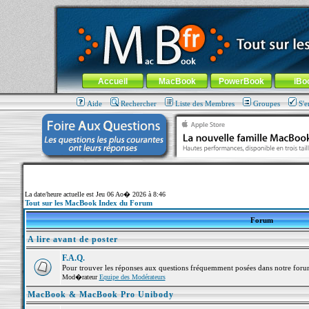
MacBook-fr.com : 100% Apple... 100% nomade !
Aller au contenu
-
Aller au menu général
-
Aller au menu de la
Menu général
Accueil
MacBook
PowerBook
iBo
Aide
Rechercher
Liste des Membres
Groupes
S'e
La date/heure actuelle est Jeu 06 Ao� 2026 à 8:46
Tout sur les MacBook Index du Forum
Forum
A lire avant de poster
F.A.Q.
Pour trouver les réponses aux questions fréquemment posées dans notre foru
Mod�rateur
Equipe des Modérateurs
MacBook & MacBook Pro Unibody