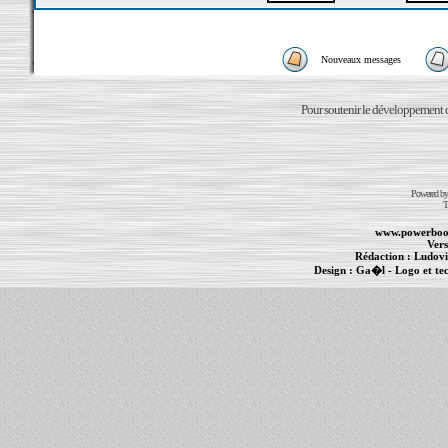
Nouveaux messages
Pour soutenir le développement du
Powered b
T
www.powerboo
Vers
Rédaction :
Ludovi
Design :
Ga�l
- Logo et te
Informations :
PowerBook
-
MacBook Pro
-
i