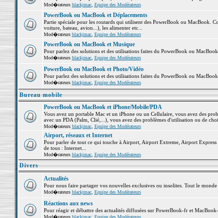
Mod�rateurs
blackjmac
,
Equipe des Modérateurs
PowerBook ou MacBook et Déplacements
Partie spéciale pour les routards qui utilisent des PowerBook ou MacBook. Co
voiture, bateau, avion...), les alimenter etc...
Mod�rateurs
blackjmac
,
Equipe des Modérateurs
PowerBook ou MacBook et Musique
Pour parlez des solutions et des utilisations faites du PowerBook ou MacBoo
Mod�rateurs
blackjmac
,
Equipe des Modérateurs
PowerBook ou MacBook et Photo/Vidéo
Pour parlez des solutions et des utilisations faites du PowerBook ou MacBook
Mod�rateurs
blackjmac
,
Equipe des Modérateurs
Bureau mobile
PowerBook ou MacBook et iPhone/Mobile/PDA
Vous avez un portable Mac et un iPhone ou un Cellulaire, vous avez des problè
avec un PDA (Palm, Clié,...), vous avez des problèmes d'utilisation ou de cho
Mod�rateurs
blackjmac
,
Equipe des Modérateurs
Airport, réseaux et Internet
Pour parler de tout ce qui touche à Airport, Airport Extreme, Airport Express e
de tous : Internet...
Mod�rateurs
blackjmac
,
Equipe des Modérateurs
Divers
Actualités
Pour nous faire partager vos nouvelles exclusives ou insolites. Tout le monde pe
Mod�rateurs
blackjmac
,
Equipe des Modérateurs
Réactions aux news
Pour réagir et débattre des actualités diffusées sur PowerBook-fr et MacBook-
Mod�rateurs
blackjmac
,
Equipe des Modérateurs