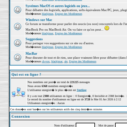
Systèmes MacOS et autres logiciels ou jeux...
Pour débattre des logiciels, applications, softs équivalents Mac/PC, jeux, plugi
Mod�rateurs
blackjmac
,
Equipe des Modérateurs
Windows sur Mac
Ce forum se transforme pour parler des soucis (ou non) rencontrés lors de l'i
MacBook Pro ou MacBook Air. On va faire ce qu'on peut...
Mod�rateurs
blackjmac
,
Equipe des Modérateurs
Suggestions
Pour partager vos suggestions sur ce site ou d'autres.
Mod�rateurs
blackjmac
,
Equipe des Modérateurs
MacBar
Pour discuter de tout et de rien, une place vraiment libre pour débattre (dans 
Mod�rateurs
ch-vox
,
blackjmac
,
ale
,
Equipe des Modérateurs
Qui est en ligne ?
Nos membres ont post� un total de
221225
messages
Nous avons
6368
membres enregistr�s
L'utilisateur enregistr� le plus r�cent est
Sterling
Il y a en tout
2388
utilisateurs en ligne :: 0 Enregistr�, 0 Invisible et 2388 Invit�s 
Le record du nombre d'utilisateurs en ligne est de
3728
le Mer 01 Avr 2026 à 2:12
Utilisateurs enregistr�s : Aucun
Ces donn�es sont bas�es sur les utilisateurs actifs des cinq derni�res minutes
Connexion
Nom d'utilisateur:
Mot de passe: