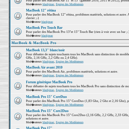
Pour parler des MacBook Air 11" et 13" (gamme 2010, 2011 et 2012), problème
Mod�rateurs
blackjmac
,
Equipe des Modérateurs
MacBook 12" rétina
Pour parler des MacBook 12" rétina, problèmes matériels, solutions et autre. 
clavier ;-)
Mod�rateur
blackjmac
MacBook Pro Touch Bar
Pour parler des MacBook Pro 13"et 15" Touch Bar (rien à voir avec un bar ;-) 
Mod�rateur
blackjmac
MacBook & MacBook Pro
MacBook 13,3" blanc/noir
Pour débattre de sujets touchants tous les MacBook sans distinction de mo
GHz, 2,16 GHz, 2,2 GHz ou 2,4 GHz).
Mod�rateurs
blackjmac
,
Equipe des Modérateurs
MacBook Air avant 2010
Pour parler des MacBook Air, problèmes matériels, solutions et autre.
Mod�rateurs
blackjmac
,
Equipe des Modérateurs
Forum générique MacBook Pro
Pour débattre de sujets touchants tous les MacBook Pro sans distinction de mo
Mod�rateurs
blackjmac
,
Equipe des Modérateurs
MacBook Pro 15" CoreDuo
Pour parler des MacBook Pro 15" CoreDuo (1,83 Ghz, 2 Ghz et 2,16 Ghz), pro
Mod�rateurs
blackjmac
,
Equipe des Modérateurs
MacBook Pro 15" Core2Duo
Pour parler des MacBook Pro 15" Core2Duo (2,16 GHz, 2,2 GHz, 2,33 GHz, 
solutions et autre.
Mod�rateurs
blackjmac
,
Equipe des Modérateurs
MacBook Pro 17"