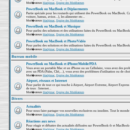
Mod�rateurs
blackjmac
,
Equipe des Modérateurs
PowerBook ou MacBook et Déplacements
Partie spéciale pour les routards qui utilisent des PowerBook ou MacBook. Co
voiture, bateau, avion...), les alimenter etc...
Mod�rateurs
blackjmac
,
Equipe des Modérateurs
PowerBook ou MacBook et Musique
Pour parlez des solutions et des utilisations faites du PowerBook ou MacBoo
Mod�rateurs
blackjmac
,
Equipe des Modérateurs
PowerBook ou MacBook et Photo/Vidéo
Pour parlez des solutions et des utilisations faites du PowerBook ou MacBook
Mod�rateurs
blackjmac
,
Equipe des Modérateurs
Bureau mobile
PowerBook ou MacBook et iPhone/Mobile/PDA
Vous avez un portable Mac et un iPhone ou un Cellulaire, vous avez des problè
avec un PDA (Palm, Clié,...), vous avez des problèmes d'utilisation ou de cho
Mod�rateurs
blackjmac
,
Equipe des Modérateurs
Airport, réseaux et Internet
Pour parler de tout ce qui touche à Airport, Airport Extreme, Airport Express e
de tous : Internet...
Mod�rateurs
blackjmac
,
Equipe des Modérateurs
Divers
Actualités
Pour nous faire partager vos nouvelles exclusives ou insolites. Tout le monde pe
Mod�rateurs
blackjmac
,
Equipe des Modérateurs
Réactions aux news
Pour réagir et débattre des actualités diffusées sur PowerBook-fr et MacBook-
Mod�rateurs
blackjmac
,
Equipe des Modérateurs