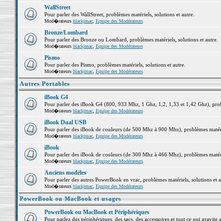
WallStreet
Pour parler des WallStreet, problèmes matériels, solutions et autre.
Mod�rateurs
blackjmac
,
Equipe des Modérateurs
Bronze/Lombard
Pour parler des Bronze ou Lombard, problèmes matériels, solutions et autre.
Mod�rateurs
blackjmac
,
Equipe des Modérateurs
Pismo
Pour parler des Pismo, problèmes matériels, solutions et autre.
Mod�rateurs
blackjmac
,
Equipe des Modérateurs
Autres Portables
iBook G4
Pour parler des iBook G4 (800, 933 Mhz, 1 Ghz, 1,2, 1,33 et 1,42 Ghz), probl
Mod�rateurs
blackjmac
,
Equipe des Modérateurs
iBook Dual USB
Pour parler des iBook de couleurs (de 500 Mhz à 900 Mhz), problèmes matériel
Mod�rateurs
blackjmac
,
Equipe des Modérateurs
iBook
Pour parler des iBook de couleurs (de 300 Mhz à 466 Mhz), problèmes matériel
Mod�rateurs
blackjmac
,
Equipe des Modérateurs
Anciens modèles
Pour parler des autres PowerBook en vrac, problèmes matériels, solutions et a
Mod�rateurs
blackjmac
,
Equipe des Modérateurs
PowerBook ou MacBook et usages
PowerBook ou MacBook et Périphériques
Pour parlez des périphériques, des sacs, des accessoires et tout ce qui grav