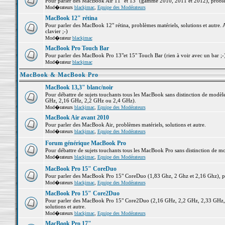
Pour parler des MacBook Air 11" et 13" (gamme 2010, 2011 et 2012), problème
Mod�rateurs
blackjmac
,
Equipe des Modérateurs
MacBook 12" rétina
Pour parler des MacBook 12" rétina, problèmes matériels, solutions et autre. 
clavier ;-)
Mod�rateur
blackjmac
MacBook Pro Touch Bar
Pour parler des MacBook Pro 13"et 15" Touch Bar (rien à voir avec un bar ;-) 
Mod�rateur
blackjmac
MacBook & MacBook Pro
MacBook 13,3" blanc/noir
Pour débattre de sujets touchants tous les MacBook sans distinction de mo
GHz, 2,16 GHz, 2,2 GHz ou 2,4 GHz).
Mod�rateurs
blackjmac
,
Equipe des Modérateurs
MacBook Air avant 2010
Pour parler des MacBook Air, problèmes matériels, solutions et autre.
Mod�rateurs
blackjmac
,
Equipe des Modérateurs
Forum générique MacBook Pro
Pour débattre de sujets touchants tous les MacBook Pro sans distinction de mo
Mod�rateurs
blackjmac
,
Equipe des Modérateurs
MacBook Pro 15" CoreDuo
Pour parler des MacBook Pro 15" CoreDuo (1,83 Ghz, 2 Ghz et 2,16 Ghz), pro
Mod�rateurs
blackjmac
,
Equipe des Modérateurs
MacBook Pro 15" Core2Duo
Pour parler des MacBook Pro 15" Core2Duo (2,16 GHz, 2,2 GHz, 2,33 GHz, 
solutions et autre.
Mod�rateurs
blackjmac
,
Equipe des Modérateurs
MacBook Pro 17"