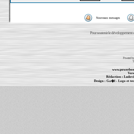
Nouveaux messages
Pour soutenir le développement du
Powered b
T
www.powerboo
Vers
Rédaction :
Ludovi
Design :
Ga�l
- Logo et te
Informations :
PowerBook
-
MacBook Pro
-
i