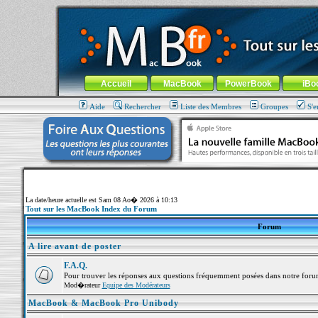
MacBook-fr.com : 100% Apple... 100% nomade !
Aller au contenu
-
Aller au menu général
-
Aller au menu de la
Menu général
Accueil
MacBook
PowerBook
iBo
Aide
Rechercher
Liste des Membres
Groupes
S'e
La date/heure actuelle est Sam 08 Ao� 2026 à 10:13
Tout sur les MacBook Index du Forum
Forum
A lire avant de poster
F.A.Q.
Pour trouver les réponses aux questions fréquemment posées dans notre foru
Mod�rateur
Equipe des Modérateurs
MacBook & MacBook Pro Unibody