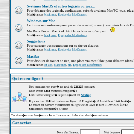
Systèmes MacOS et autres logiciels ou jeux...
Pour débattre des logiciels, applications, softs équivalents Mac/PC, jeux, plugi
Mod�rateurs
blackjmac
,
Equipe des Modérateurs
Windows sur Mac
Ce forum se transforme pour parler des soucis (ou non) rencontrés lors de l'i
MacBook Pro ou MacBook Air. On va faire ce qu'on peut...
Mod�rateurs
blackjmac
,
Equipe des Modérateurs
Suggestions
Pour partager vos suggestions sur ce site ou d'autres.
Mod�rateurs
blackjmac
,
Equipe des Modérateurs
MacBar
Pour discuter de tout et de rien, une place vraiment libre pour débattre (dans 
Mod�rateurs
ch-vox
,
blackjmac
,
ale
,
Equipe des Modérateurs
Qui est en ligne ?
Nos membres ont post� un total de
221225
messages
Nous avons
6368
membres enregistr�s
L'utilisateur enregistr� le plus r�cent est
Sterling
Il y a en tout
1244
utilisateurs en ligne :: 0 Enregistr�, 0 Invisible et 1244 Invit�s 
Le record du nombre d'utilisateurs en ligne est de
3728
le Mer 01 Avr 2026 à 2:12
Utilisateurs enregistr�s : Aucun
Ces donn�es sont bas�es sur les utilisateurs actifs des cinq derni�res minutes
Connexion
Nom d'utilisateur:
Mot de passe: