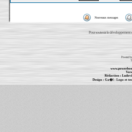
Nouveaux messages
Pour soutenir le développement du
Powered b
T
www.powerboo
Vers
Rédaction :
Ludovi
Design :
Ga�l
- Logo et te
Informations :
PowerBook
-
MacBook Pro
-
i