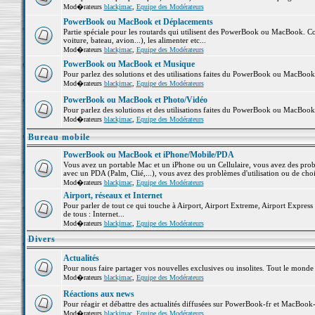
Mod�rateurs
blackjmac
,
Equipe des Modérateurs
PowerBook ou MacBook et Déplacements
Partie spéciale pour les routards qui utilisent des PowerBook ou MacBook. Co
voiture, bateau, avion...), les alimenter etc...
Mod�rateurs
blackjmac
,
Equipe des Modérateurs
PowerBook ou MacBook et Musique
Pour parlez des solutions et des utilisations faites du PowerBook ou MacBoo
Mod�rateurs
blackjmac
,
Equipe des Modérateurs
PowerBook ou MacBook et Photo/Vidéo
Pour parlez des solutions et des utilisations faites du PowerBook ou MacBook
Mod�rateurs
blackjmac
,
Equipe des Modérateurs
Bureau mobile
PowerBook ou MacBook et iPhone/Mobile/PDA
Vous avez un portable Mac et un iPhone ou un Cellulaire, vous avez des problè
avec un PDA (Palm, Clié,...), vous avez des problèmes d'utilisation ou de cho
Mod�rateurs
blackjmac
,
Equipe des Modérateurs
Airport, réseaux et Internet
Pour parler de tout ce qui touche à Airport, Airport Extreme, Airport Express e
de tous : Internet...
Mod�rateurs
blackjmac
,
Equipe des Modérateurs
Divers
Actualités
Pour nous faire partager vos nouvelles exclusives ou insolites. Tout le monde pe
Mod�rateurs
blackjmac
,
Equipe des Modérateurs
Réactions aux news
Pour réagir et débattre des actualités diffusées sur PowerBook-fr et MacBook-
Mod�rateurs
blackjmac
,
Equipe des Modérateurs