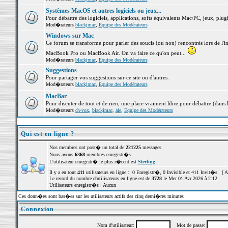
Systèmes MacOS et autres logiciels ou jeux...
Pour débattre des logiciels, applications, softs équivalents Mac/PC, jeux, plugi
Mod�rateurs
blackjmac
,
Equipe des Modérateurs
Windows sur Mac
Ce forum se transforme pour parler des soucis (ou non) rencontrés lors de l'i
MacBook Pro ou MacBook Air. On va faire ce qu'on peut...
Mod�rateurs
blackjmac
,
Equipe des Modérateurs
Suggestions
Pour partager vos suggestions sur ce site ou d'autres.
Mod�rateurs
blackjmac
,
Equipe des Modérateurs
MacBar
Pour discuter de tout et de rien, une place vraiment libre pour débattre (dans 
Mod�rateurs
ch-vox
,
blackjmac
,
ale
,
Equipe des Modérateurs
Qui est en ligne ?
Nos membres ont post� un total de
221225
messages
Nous avons
6368
membres enregistr�s
L'utilisateur enregistr� le plus r�cent est
Sterling
Il y a en tout
411
utilisateurs en ligne :: 0 Enregistr�, 0 Invisible et 411 Invit�s [
A
Le record du nombre d'utilisateurs en ligne est de
3728
le Mer 01 Avr 2026 à 2:12
Utilisateurs enregistr�s : Aucun
Ces donn�es sont bas�es sur les utilisateurs actifs des cinq derni�res minutes
Connexion
Nom d'utilisateur:
Mot de passe: