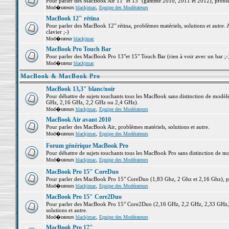
Pour parler des MacBook Air 11" et 13" (gamme 2010, 2011 et 2012), problème
Mod�rateurs
blackjmac
,
Equipe des Modérateurs
MacBook 12" rétina
Pour parler des MacBook 12" rétina, problèmes matériels, solutions et autre. 
clavier ;-)
Mod�rateur
blackjmac
MacBook Pro Touch Bar
Pour parler des MacBook Pro 13"et 15" Touch Bar (rien à voir avec un bar ;-) 
Mod�rateur
blackjmac
MacBook & MacBook Pro
MacBook 13,3" blanc/noir
Pour débattre de sujets touchants tous les MacBook sans distinction de mo
GHz, 2,16 GHz, 2,2 GHz ou 2,4 GHz).
Mod�rateurs
blackjmac
,
Equipe des Modérateurs
MacBook Air avant 2010
Pour parler des MacBook Air, problèmes matériels, solutions et autre.
Mod�rateurs
blackjmac
,
Equipe des Modérateurs
Forum générique MacBook Pro
Pour débattre de sujets touchants tous les MacBook Pro sans distinction de mo
Mod�rateurs
blackjmac
,
Equipe des Modérateurs
MacBook Pro 15" CoreDuo
Pour parler des MacBook Pro 15" CoreDuo (1,83 Ghz, 2 Ghz et 2,16 Ghz), pro
Mod�rateurs
blackjmac
,
Equipe des Modérateurs
MacBook Pro 15" Core2Duo
Pour parler des MacBook Pro 15" Core2Duo (2,16 GHz, 2,2 GHz, 2,33 GHz, 
solutions et autre.
Mod�rateurs
blackjmac
,
Equipe des Modérateurs
MacBook Pro 17"