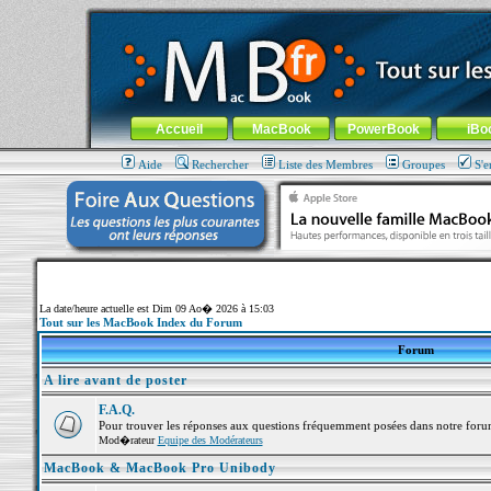
MacBook-fr.com : 100% Apple... 100% nomade !
Aller au contenu
-
Aller au menu général
-
Aller au menu de la
Menu général
Accueil
MacBook
PowerBook
iBo
Aide
Rechercher
Liste des Membres
Groupes
S'e
La date/heure actuelle est Dim 09 Ao� 2026 à 15:03
Tout sur les MacBook Index du Forum
Forum
A lire avant de poster
F.A.Q.
Pour trouver les réponses aux questions fréquemment posées dans notre foru
Mod�rateur
Equipe des Modérateurs
MacBook & MacBook Pro Unibody