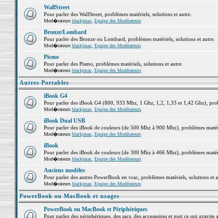
WallStreet
Pour parler des WallStreet, problèmes matériels, solutions et autre.
Mod�rateurs
blackjmac
,
Equipe des Modérateurs
Bronze/Lombard
Pour parler des Bronze ou Lombard, problèmes matériels, solutions et autre.
Mod�rateurs
blackjmac
,
Equipe des Modérateurs
Pismo
Pour parler des Pismo, problèmes matériels, solutions et autre.
Mod�rateurs
blackjmac
,
Equipe des Modérateurs
Autres Portables
iBook G4
Pour parler des iBook G4 (800, 933 Mhz, 1 Ghz, 1,2, 1,33 et 1,42 Ghz), probl
Mod�rateurs
blackjmac
,
Equipe des Modérateurs
iBook Dual USB
Pour parler des iBook de couleurs (de 500 Mhz à 900 Mhz), problèmes matériel
Mod�rateurs
blackjmac
,
Equipe des Modérateurs
iBook
Pour parler des iBook de couleurs (de 300 Mhz à 466 Mhz), problèmes matériel
Mod�rateurs
blackjmac
,
Equipe des Modérateurs
Anciens modèles
Pour parler des autres PowerBook en vrac, problèmes matériels, solutions et a
Mod�rateurs
blackjmac
,
Equipe des Modérateurs
PowerBook ou MacBook et usages
PowerBook ou MacBook et Périphériques
Pour parlez des périphériques, des sacs, des accessoires et tout ce qui grav