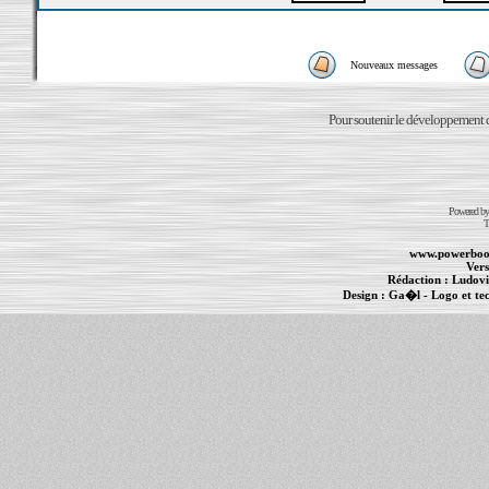
Nouveaux messages
Pour soutenir le développement du
Powered b
T
www.powerboo
Vers
Rédaction :
Ludovi
Design :
Ga�l
- Logo et te
Informations :
PowerBook
-
MacBook Pro
-
i