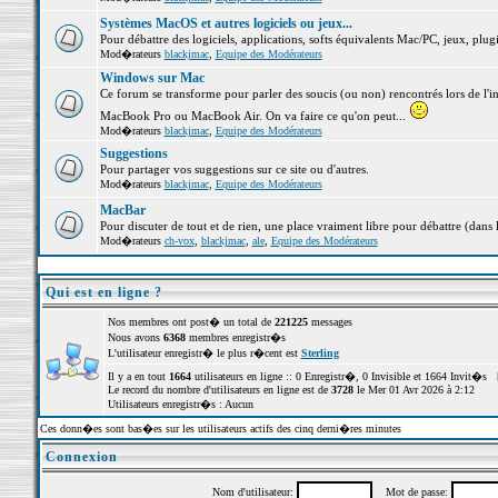
Systèmes MacOS et autres logiciels ou jeux...
Pour débattre des logiciels, applications, softs équivalents Mac/PC, jeux, plugi
Mod�rateurs
blackjmac
,
Equipe des Modérateurs
Windows sur Mac
Ce forum se transforme pour parler des soucis (ou non) rencontrés lors de l'i
MacBook Pro ou MacBook Air. On va faire ce qu'on peut...
Mod�rateurs
blackjmac
,
Equipe des Modérateurs
Suggestions
Pour partager vos suggestions sur ce site ou d'autres.
Mod�rateurs
blackjmac
,
Equipe des Modérateurs
MacBar
Pour discuter de tout et de rien, une place vraiment libre pour débattre (dans 
Mod�rateurs
ch-vox
,
blackjmac
,
ale
,
Equipe des Modérateurs
Qui est en ligne ?
Nos membres ont post� un total de
221225
messages
Nous avons
6368
membres enregistr�s
L'utilisateur enregistr� le plus r�cent est
Sterling
Il y a en tout
1664
utilisateurs en ligne :: 0 Enregistr�, 0 Invisible et 1664 Invit�s 
Le record du nombre d'utilisateurs en ligne est de
3728
le Mer 01 Avr 2026 à 2:12
Utilisateurs enregistr�s : Aucun
Ces donn�es sont bas�es sur les utilisateurs actifs des cinq derni�res minutes
Connexion
Nom d'utilisateur:
Mot de passe: