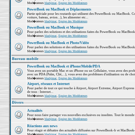
Mod�rateurs
blackjmac
,
Equipe des Modérateurs
PowerBook ou MacBook et Déplacements
Partie spéciale pour les routards qui utilisent des PowerBook ou MacBook. Co
voiture, bateau, avion...), les alimenter etc...
Mod�rateurs
blackjmac
,
Equipe des Modérateurs
PowerBook ou MacBook et Musique
Pour parlez des solutions et des utilisations faites du PowerBook ou MacBoo
Mod�rateurs
blackjmac
,
Equipe des Modérateurs
PowerBook ou MacBook et Photo/Vidéo
Pour parlez des solutions et des utilisations faites du PowerBook ou MacBook
Mod�rateurs
blackjmac
,
Equipe des Modérateurs
Bureau mobile
PowerBook ou MacBook et iPhone/Mobile/PDA
Vous avez un portable Mac et un iPhone ou un Cellulaire, vous avez des problè
avec un PDA (Palm, Clié,...), vous avez des problèmes d'utilisation ou de cho
Mod�rateurs
blackjmac
,
Equipe des Modérateurs
Airport, réseaux et Internet
Pour parler de tout ce qui touche à Airport, Airport Extreme, Airport Express e
de tous : Internet...
Mod�rateurs
blackjmac
,
Equipe des Modérateurs
Divers
Actualités
Pour nous faire partager vos nouvelles exclusives ou insolites. Tout le monde pe
Mod�rateurs
blackjmac
,
Equipe des Modérateurs
Réactions aux news
Pour réagir et débattre des actualités diffusées sur PowerBook-fr et MacBook-
Mod�rateurs
blackjmac
,
Equipe des Modérateurs