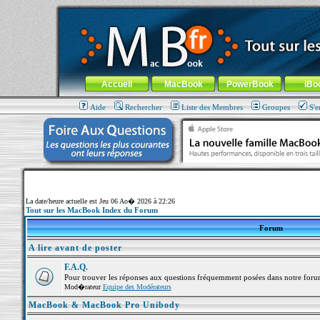
MacBook-fr.com : 100% Apple... 100% nomade !
Aller au contenu
-
Aller au menu général
-
Aller au menu de la
Menu général
Accueil
MacBook
PowerBook
iBo
Aide
Rechercher
Liste des Membres
Groupes
S'e
La date/heure actuelle est Jeu 06 Ao� 2026 à 22:26
Tout sur les MacBook Index du Forum
Forum
A lire avant de poster
F.A.Q.
Pour trouver les réponses aux questions fréquemment posées dans notre foru
Mod�rateur
Equipe des Modérateurs
MacBook & MacBook Pro Unibody