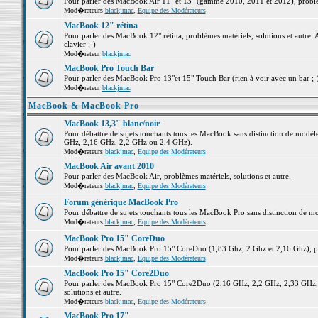
Pour parler des MacBook Air 11" et 13" (gamme 2010, 2011 et 2012), problème
Mod�rateurs
blackjmac
,
Equipe des Modérateurs
MacBook 12" rétina
Pour parler des MacBook 12" rétina, problèmes matériels, solutions et autre. 
clavier ;-)
Mod�rateur
blackjmac
MacBook Pro Touch Bar
Pour parler des MacBook Pro 13"et 15" Touch Bar (rien à voir avec un bar ;-) 
Mod�rateur
blackjmac
MacBook & MacBook Pro
MacBook 13,3" blanc/noir
Pour débattre de sujets touchants tous les MacBook sans distinction de mo
GHz, 2,16 GHz, 2,2 GHz ou 2,4 GHz).
Mod�rateurs
blackjmac
,
Equipe des Modérateurs
MacBook Air avant 2010
Pour parler des MacBook Air, problèmes matériels, solutions et autre.
Mod�rateurs
blackjmac
,
Equipe des Modérateurs
Forum générique MacBook Pro
Pour débattre de sujets touchants tous les MacBook Pro sans distinction de mo
Mod�rateurs
blackjmac
,
Equipe des Modérateurs
MacBook Pro 15" CoreDuo
Pour parler des MacBook Pro 15" CoreDuo (1,83 Ghz, 2 Ghz et 2,16 Ghz), pro
Mod�rateurs
blackjmac
,
Equipe des Modérateurs
MacBook Pro 15" Core2Duo
Pour parler des MacBook Pro 15" Core2Duo (2,16 GHz, 2,2 GHz, 2,33 GHz, 
solutions et autre.
Mod�rateurs
blackjmac
,
Equipe des Modérateurs
MacBook Pro 17"