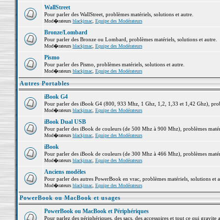
WallStreet
Pour parler des WallStreet, problèmes matériels, solutions et autre.
Mod�rateurs
blackjmac
,
Equipe des Modérateurs
Bronze/Lombard
Pour parler des Bronze ou Lombard, problèmes matériels, solutions et autre.
Mod�rateurs
blackjmac
,
Equipe des Modérateurs
Pismo
Pour parler des Pismo, problèmes matériels, solutions et autre.
Mod�rateurs
blackjmac
,
Equipe des Modérateurs
Autres Portables
iBook G4
Pour parler des iBook G4 (800, 933 Mhz, 1 Ghz, 1,2, 1,33 et 1,42 Ghz), probl
Mod�rateurs
blackjmac
,
Equipe des Modérateurs
iBook Dual USB
Pour parler des iBook de couleurs (de 500 Mhz à 900 Mhz), problèmes matériel
Mod�rateurs
blackjmac
,
Equipe des Modérateurs
iBook
Pour parler des iBook de couleurs (de 300 Mhz à 466 Mhz), problèmes matériel
Mod�rateurs
blackjmac
,
Equipe des Modérateurs
Anciens modèles
Pour parler des autres PowerBook en vrac, problèmes matériels, solutions et a
Mod�rateurs
blackjmac
,
Equipe des Modérateurs
PowerBook ou MacBook et usages
PowerBook ou MacBook et Périphériques
Pour parlez des périphériques, des sacs, des accessoires et tout ce qui grav