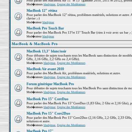
Pour parler des MacBook Air 11" et 13" (gamme 2010, 2011 et 2012), problème
Mod�rateurs
blackjmac
,
Equipe des Modérateurs
MacBook 12" rétina
Pour parler des MacBook 12" rétina, problèmes matériels, solutions et autre. 
clavier ;-)
Mod�rateur
blackjmac
MacBook Pro Touch Bar
Pour parler des MacBook Pro 13"et 15" Touch Bar (rien à voir avec un bar ;-) 
Mod�rateur
blackjmac
MacBook & MacBook Pro
MacBook 13,3" blanc/noir
Pour débattre de sujets touchants tous les MacBook sans distinction de mo
GHz, 2,16 GHz, 2,2 GHz ou 2,4 GHz).
Mod�rateurs
blackjmac
,
Equipe des Modérateurs
MacBook Air avant 2010
Pour parler des MacBook Air, problèmes matériels, solutions et autre.
Mod�rateurs
blackjmac
,
Equipe des Modérateurs
Forum générique MacBook Pro
Pour débattre de sujets touchants tous les MacBook Pro sans distinction de mo
Mod�rateurs
blackjmac
,
Equipe des Modérateurs
MacBook Pro 15" CoreDuo
Pour parler des MacBook Pro 15" CoreDuo (1,83 Ghz, 2 Ghz et 2,16 Ghz), pro
Mod�rateurs
blackjmac
,
Equipe des Modérateurs
MacBook Pro 15" Core2Duo
Pour parler des MacBook Pro 15" Core2Duo (2,16 GHz, 2,2 GHz, 2,33 GHz, 
solutions et autre.
Mod�rateurs
blackjmac
,
Equipe des Modérateurs
MacBook Pro 17"