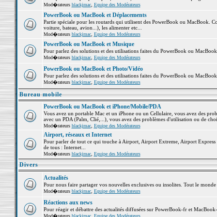
Mod�rateurs
blackjmac
,
Equipe des Modérateurs
PowerBook ou MacBook et Déplacements
Partie spéciale pour les routards qui utilisent des PowerBook ou MacBook. Co
voiture, bateau, avion...), les alimenter etc...
Mod�rateurs
blackjmac
,
Equipe des Modérateurs
PowerBook ou MacBook et Musique
Pour parlez des solutions et des utilisations faites du PowerBook ou MacBoo
Mod�rateurs
blackjmac
,
Equipe des Modérateurs
PowerBook ou MacBook et Photo/Vidéo
Pour parlez des solutions et des utilisations faites du PowerBook ou MacBook
Mod�rateurs
blackjmac
,
Equipe des Modérateurs
Bureau mobile
PowerBook ou MacBook et iPhone/Mobile/PDA
Vous avez un portable Mac et un iPhone ou un Cellulaire, vous avez des problè
avec un PDA (Palm, Clié,...), vous avez des problèmes d'utilisation ou de cho
Mod�rateurs
blackjmac
,
Equipe des Modérateurs
Airport, réseaux et Internet
Pour parler de tout ce qui touche à Airport, Airport Extreme, Airport Express e
de tous : Internet...
Mod�rateurs
blackjmac
,
Equipe des Modérateurs
Divers
Actualités
Pour nous faire partager vos nouvelles exclusives ou insolites. Tout le monde pe
Mod�rateurs
blackjmac
,
Equipe des Modérateurs
Réactions aux news
Pour réagir et débattre des actualités diffusées sur PowerBook-fr et MacBook-
Mod�rateurs
blackjmac
,
Equipe des Modérateurs