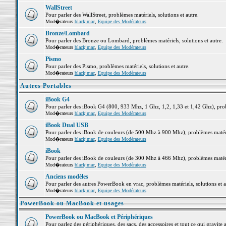
WallStreet
Pour parler des WallStreet, problèmes matériels, solutions et autre.
Mod�rateurs
blackjmac
,
Equipe des Modérateurs
Bronze/Lombard
Pour parler des Bronze ou Lombard, problèmes matériels, solutions et autre.
Mod�rateurs
blackjmac
,
Equipe des Modérateurs
Pismo
Pour parler des Pismo, problèmes matériels, solutions et autre.
Mod�rateurs
blackjmac
,
Equipe des Modérateurs
Autres Portables
iBook G4
Pour parler des iBook G4 (800, 933 Mhz, 1 Ghz, 1,2, 1,33 et 1,42 Ghz), probl
Mod�rateurs
blackjmac
,
Equipe des Modérateurs
iBook Dual USB
Pour parler des iBook de couleurs (de 500 Mhz à 900 Mhz), problèmes matériel
Mod�rateurs
blackjmac
,
Equipe des Modérateurs
iBook
Pour parler des iBook de couleurs (de 300 Mhz à 466 Mhz), problèmes matériel
Mod�rateurs
blackjmac
,
Equipe des Modérateurs
Anciens modèles
Pour parler des autres PowerBook en vrac, problèmes matériels, solutions et a
Mod�rateurs
blackjmac
,
Equipe des Modérateurs
PowerBook ou MacBook et usages
PowerBook ou MacBook et Périphériques
Pour parlez des périphériques, des sacs, des accessoires et tout ce qui grav