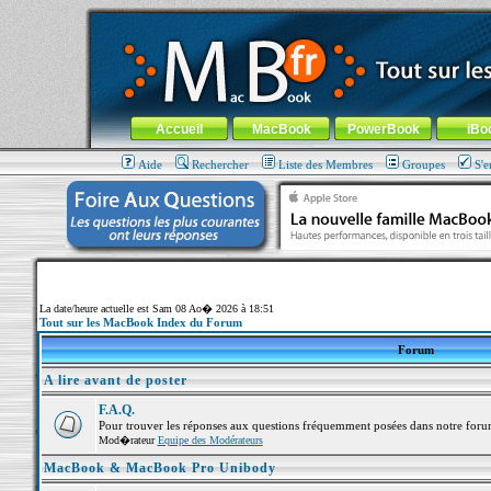
MacBook-fr.com : 100% Apple... 100% nomade !
Aller au contenu
-
Aller au menu général
-
Aller au menu de la
Menu général
Accueil
MacBook
PowerBook
iBo
Aide
Rechercher
Liste des Membres
Groupes
S'e
La date/heure actuelle est Sam 08 Ao� 2026 à 18:51
Tout sur les MacBook Index du Forum
Forum
A lire avant de poster
F.A.Q.
Pour trouver les réponses aux questions fréquemment posées dans notre foru
Mod�rateur
Equipe des Modérateurs
MacBook & MacBook Pro Unibody