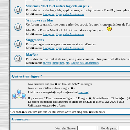
Systèmes MacOS et autres logiciels ou jeux...
Pour débattre des logiciels, applications, softs équivalents Mac/PC, jeux, plugi
Mod�rateurs
blackjmac
,
Equipe des Modérateurs
Windows sur Mac
Ce forum se transforme pour parler des soucis (ou non) rencontrés lors de l'i
MacBook Pro ou MacBook Air. On va faire ce qu'on peut...
Mod�rateurs
blackjmac
,
Equipe des Modérateurs
Suggestions
Pour partager vos suggestions sur ce site ou d'autres.
Mod�rateurs
blackjmac
,
Equipe des Modérateurs
MacBar
Pour discuter de tout et de rien, une place vraiment libre pour débattre (dans 
Mod�rateurs
ch-vox
,
blackjmac
,
ale
,
Equipe des Modérateurs
Qui est en ligne ?
Nos membres ont post� un total de
221225
messages
Nous avons
6368
membres enregistr�s
L'utilisateur enregistr� le plus r�cent est
Sterling
Il y a en tout
133
utilisateurs en ligne :: 0 Enregistr�, 0 Invisible et 133 Invit�s [
A
Le record du nombre d'utilisateurs en ligne est de
3728
le Mer 01 Avr 2026 à 2:12
Utilisateurs enregistr�s : Aucun
Ces donn�es sont bas�es sur les utilisateurs actifs des cinq derni�res minutes
Connexion
Nom d'utilisateur:
Mot de passe: