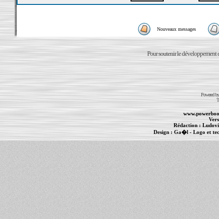
Nouveaux messages
Pour soutenir le développement du
Powered b
T
www.powerboo
Vers
Rédaction :
Ludovi
Design :
Ga�l
- Logo et te
Informations :
PowerBook
-
MacBook Pro
-
i