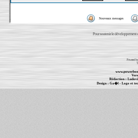
Nouveaux messages
Pour soutenir le développement du
Powered b
T
www.powerboo
Vers
Rédaction :
Ludovi
Design :
Ga�l
- Logo et te
Informations :
PowerBook
-
MacBook Pro
-
i