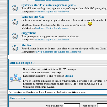
Systèmes MacOS et autres logiciels ou jeux...
Pour débattre des logiciels, applications, softs équivalents Mac/PC, jeux, plugi
Mod�rateurs
blackjmac
,
Equipe des Modérateurs
Windows sur Mac
Ce forum se transforme pour parler des soucis (ou non) rencontrés lors de l'i
MacBook Pro ou MacBook Air. On va faire ce qu'on peut...
Mod�rateurs
blackjmac
,
Equipe des Modérateurs
Suggestions
Pour partager vos suggestions sur ce site ou d'autres.
Mod�rateurs
blackjmac
,
Equipe des Modérateurs
MacBar
Pour discuter de tout et de rien, une place vraiment libre pour débattre (dans 
Mod�rateurs
ch-vox
,
blackjmac
,
ale
,
Equipe des Modérateurs
Qui est en ligne ?
Nos membres ont post� un total de
221225
messages
Nous avons
6368
membres enregistr�s
L'utilisateur enregistr� le plus r�cent est
Sterling
Il y a en tout
881
utilisateurs en ligne :: 0 Enregistr�, 0 Invisible et 881 Invit�s [
A
Le record du nombre d'utilisateurs en ligne est de
3728
le Mer 01 Avr 2026 à 2:12
Utilisateurs enregistr�s : Aucun
Ces donn�es sont bas�es sur les utilisateurs actifs des cinq derni�res minutes
Connexion
Nom d'utilisateur:
Mot de passe: