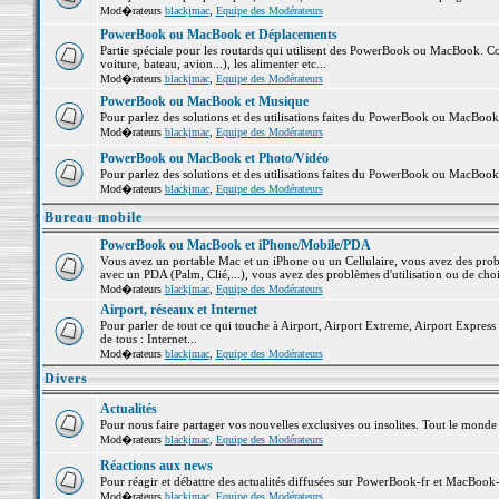
Mod�rateurs
blackjmac
,
Equipe des Modérateurs
PowerBook ou MacBook et Déplacements
Partie spéciale pour les routards qui utilisent des PowerBook ou MacBook. Co
voiture, bateau, avion...), les alimenter etc...
Mod�rateurs
blackjmac
,
Equipe des Modérateurs
PowerBook ou MacBook et Musique
Pour parlez des solutions et des utilisations faites du PowerBook ou MacBoo
Mod�rateurs
blackjmac
,
Equipe des Modérateurs
PowerBook ou MacBook et Photo/Vidéo
Pour parlez des solutions et des utilisations faites du PowerBook ou MacBook
Mod�rateurs
blackjmac
,
Equipe des Modérateurs
Bureau mobile
PowerBook ou MacBook et iPhone/Mobile/PDA
Vous avez un portable Mac et un iPhone ou un Cellulaire, vous avez des problè
avec un PDA (Palm, Clié,...), vous avez des problèmes d'utilisation ou de cho
Mod�rateurs
blackjmac
,
Equipe des Modérateurs
Airport, réseaux et Internet
Pour parler de tout ce qui touche à Airport, Airport Extreme, Airport Express e
de tous : Internet...
Mod�rateurs
blackjmac
,
Equipe des Modérateurs
Divers
Actualités
Pour nous faire partager vos nouvelles exclusives ou insolites. Tout le monde pe
Mod�rateurs
blackjmac
,
Equipe des Modérateurs
Réactions aux news
Pour réagir et débattre des actualités diffusées sur PowerBook-fr et MacBook-
Mod�rateurs
blackjmac
,
Equipe des Modérateurs