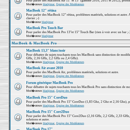
Pour parler des MacBook Air 11" et 13" (gamme 2010, 2011 et 2012), problème
Mod�rateurs
blackjmac
,
Equipe des Modérateurs
MacBook 12" rétina
Pour parler des MacBook 12" rétina, problèmes matériels, solutions et autre. 
clavier ;-)
Mod�rateur
blackjmac
MacBook Pro Touch Bar
Pour parler des MacBook Pro 13"et 15" Touch Bar (rien à voir avec un bar ;-) 
Mod�rateur
blackjmac
MacBook & MacBook Pro
MacBook 13,3" blanc/noir
Pour débattre de sujets touchants tous les MacBook sans distinction de mo
GHz, 2,16 GHz, 2,2 GHz ou 2,4 GHz).
Mod�rateurs
blackjmac
,
Equipe des Modérateurs
MacBook Air avant 2010
Pour parler des MacBook Air, problèmes matériels, solutions et autre.
Mod�rateurs
blackjmac
,
Equipe des Modérateurs
Forum générique MacBook Pro
Pour débattre de sujets touchants tous les MacBook Pro sans distinction de mo
Mod�rateurs
blackjmac
,
Equipe des Modérateurs
MacBook Pro 15" CoreDuo
Pour parler des MacBook Pro 15" CoreDuo (1,83 Ghz, 2 Ghz et 2,16 Ghz), pro
Mod�rateurs
blackjmac
,
Equipe des Modérateurs
MacBook Pro 15" Core2Duo
Pour parler des MacBook Pro 15" Core2Duo (2,16 GHz, 2,2 GHz, 2,33 GHz, 
solutions et autre.
Mod�rateurs
blackjmac
,
Equipe des Modérateurs
MacBook Pro 17"