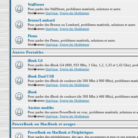
WallStreet
Pour parler des WallStreet, problèmes matériels, solutions et autre.
Mod�rateurs
blackjmac
,
Equipe des Modérateurs
Bronze/Lombard
Pour parler des Bronze ou Lombard, problèmes matériels, solutions et autre.
Mod�rateurs
blackjmac
,
Equipe des Modérateurs
Pismo
Pour parler des Pismo, problèmes matériels, solutions et autre.
Mod�rateurs
blackjmac
,
Equipe des Modérateurs
Autres Portables
iBook G4
Pour parler des iBook G4 (800, 933 Mhz, 1 Ghz, 1,2, 1,33 et 1,42 Ghz), probl
Mod�rateurs
blackjmac
,
Equipe des Modérateurs
iBook Dual USB
Pour parler des iBook de couleurs (de 500 Mhz à 900 Mhz), problèmes matériel
Mod�rateurs
blackjmac
,
Equipe des Modérateurs
iBook
Pour parler des iBook de couleurs (de 300 Mhz à 466 Mhz), problèmes matériel
Mod�rateurs
blackjmac
,
Equipe des Modérateurs
Anciens modèles
Pour parler des autres PowerBook en vrac, problèmes matériels, solutions et a
Mod�rateurs
blackjmac
,
Equipe des Modérateurs
PowerBook ou MacBook et usages
PowerBook ou MacBook et Périphériques
Pour parlez des périphériques, des sacs, des accessoires et tout ce qui grav