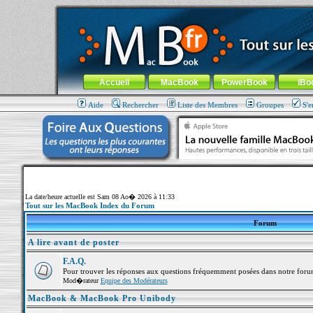
MacBook-fr.com : 100% Apple... 100% nomade !
Aller au contenu
-
Aller au menu général
-
Aller au menu de la
Menu général
Accueil
MacBook
PowerBook
iBo
Aide
Rechercher
Liste des Membres
Groupes
S'e
La date/heure actuelle est Sam 08 Ao� 2026 à 11:33
Tout sur les MacBook Index du Forum
Forum
A lire avant de poster
F.A.Q.
Pour trouver les réponses aux questions fréquemment posées dans notre foru
Mod�rateur
Equipe des Modérateurs
MacBook & MacBook Pro Unibody