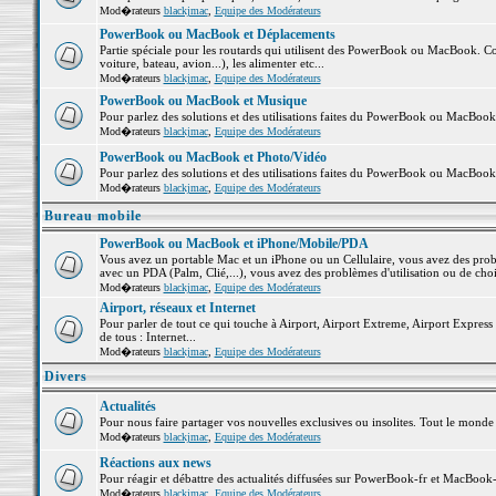
Mod�rateurs
blackjmac
,
Equipe des Modérateurs
PowerBook ou MacBook et Déplacements
Partie spéciale pour les routards qui utilisent des PowerBook ou MacBook. Co
voiture, bateau, avion...), les alimenter etc...
Mod�rateurs
blackjmac
,
Equipe des Modérateurs
PowerBook ou MacBook et Musique
Pour parlez des solutions et des utilisations faites du PowerBook ou MacBoo
Mod�rateurs
blackjmac
,
Equipe des Modérateurs
PowerBook ou MacBook et Photo/Vidéo
Pour parlez des solutions et des utilisations faites du PowerBook ou MacBook
Mod�rateurs
blackjmac
,
Equipe des Modérateurs
Bureau mobile
PowerBook ou MacBook et iPhone/Mobile/PDA
Vous avez un portable Mac et un iPhone ou un Cellulaire, vous avez des problè
avec un PDA (Palm, Clié,...), vous avez des problèmes d'utilisation ou de cho
Mod�rateurs
blackjmac
,
Equipe des Modérateurs
Airport, réseaux et Internet
Pour parler de tout ce qui touche à Airport, Airport Extreme, Airport Express e
de tous : Internet...
Mod�rateurs
blackjmac
,
Equipe des Modérateurs
Divers
Actualités
Pour nous faire partager vos nouvelles exclusives ou insolites. Tout le monde pe
Mod�rateurs
blackjmac
,
Equipe des Modérateurs
Réactions aux news
Pour réagir et débattre des actualités diffusées sur PowerBook-fr et MacBook-
Mod�rateurs
blackjmac
,
Equipe des Modérateurs