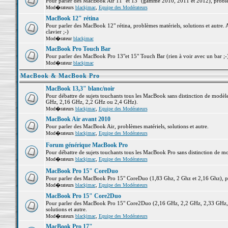
Pour parler des MacBook Air 11" et 13" (gamme 2010, 2011 et 2012), problème
Mod�rateurs
blackjmac
,
Equipe des Modérateurs
MacBook 12" rétina
Pour parler des MacBook 12" rétina, problèmes matériels, solutions et autre. 
clavier ;-)
Mod�rateur
blackjmac
MacBook Pro Touch Bar
Pour parler des MacBook Pro 13"et 15" Touch Bar (rien à voir avec un bar ;-) 
Mod�rateur
blackjmac
MacBook & MacBook Pro
MacBook 13,3" blanc/noir
Pour débattre de sujets touchants tous les MacBook sans distinction de mo
GHz, 2,16 GHz, 2,2 GHz ou 2,4 GHz).
Mod�rateurs
blackjmac
,
Equipe des Modérateurs
MacBook Air avant 2010
Pour parler des MacBook Air, problèmes matériels, solutions et autre.
Mod�rateurs
blackjmac
,
Equipe des Modérateurs
Forum générique MacBook Pro
Pour débattre de sujets touchants tous les MacBook Pro sans distinction de mo
Mod�rateurs
blackjmac
,
Equipe des Modérateurs
MacBook Pro 15" CoreDuo
Pour parler des MacBook Pro 15" CoreDuo (1,83 Ghz, 2 Ghz et 2,16 Ghz), pro
Mod�rateurs
blackjmac
,
Equipe des Modérateurs
MacBook Pro 15" Core2Duo
Pour parler des MacBook Pro 15" Core2Duo (2,16 GHz, 2,2 GHz, 2,33 GHz, 
solutions et autre.
Mod�rateurs
blackjmac
,
Equipe des Modérateurs
MacBook Pro 17"