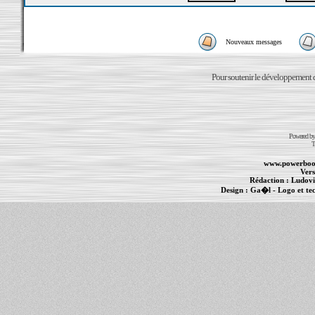
Nouveaux messages
Pour soutenir le développement du
Powered b
T
www.powerboo
Vers
Rédaction :
Ludovi
Design :
Ga�l
- Logo et te
Informations :
PowerBook
-
MacBook Pro
-
i