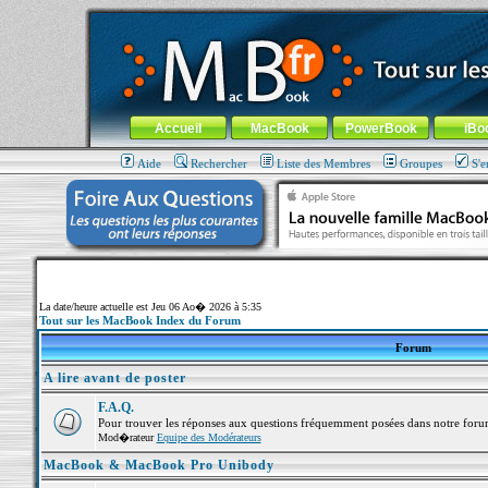
MacBook-fr.com : 100% Apple... 100% nomade !
Aller au contenu
-
Aller au menu général
-
Aller au menu de la
Menu général
Accueil
MacBook
PowerBook
iBo
Aide
Rechercher
Liste des Membres
Groupes
S'e
La date/heure actuelle est Jeu 06 Ao� 2026 à 5:35
Tout sur les MacBook Index du Forum
Forum
A lire avant de poster
F.A.Q.
Pour trouver les réponses aux questions fréquemment posées dans notre foru
Mod�rateur
Equipe des Modérateurs
MacBook & MacBook Pro Unibody