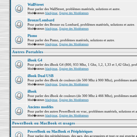
WallStreet
Pour parler des WallStreet, problèmes matériels, solutions et autre.
Mod�rateurs
blackjmac
,
Equipe des Modérateurs
Bronze/Lombard
Pour parler des Bronze ou Lombard, problèmes matériels, solutions et autre.
Mod�rateurs
blackjmac
,
Equipe des Modérateurs
Pismo
Pour parler des Pismo, problèmes matériels, solutions et autre.
Mod�rateurs
blackjmac
,
Equipe des Modérateurs
Autres Portables
iBook G4
Pour parler des iBook G4 (800, 933 Mhz, 1 Ghz, 1,2, 1,33 et 1,42 Ghz), probl
Mod�rateurs
blackjmac
,
Equipe des Modérateurs
iBook Dual USB
Pour parler des iBook de couleurs (de 500 Mhz à 900 Mhz), problèmes matériel
Mod�rateurs
blackjmac
,
Equipe des Modérateurs
iBook
Pour parler des iBook de couleurs (de 300 Mhz à 466 Mhz), problèmes matériel
Mod�rateurs
blackjmac
,
Equipe des Modérateurs
Anciens modèles
Pour parler des autres PowerBook en vrac, problèmes matériels, solutions et a
Mod�rateurs
blackjmac
,
Equipe des Modérateurs
PowerBook ou MacBook et usages
PowerBook ou MacBook et Périphériques
Pour parlez des périphériques, des sacs, des accessoires et tout ce qui grav