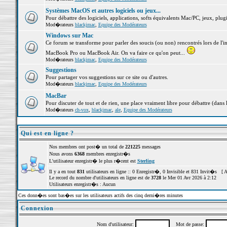
Systèmes MacOS et autres logiciels ou jeux...
Pour débattre des logiciels, applications, softs équivalents Mac/PC, jeux, plugi
Mod�rateurs
blackjmac
,
Equipe des Modérateurs
Windows sur Mac
Ce forum se transforme pour parler des soucis (ou non) rencontrés lors de l'i
MacBook Pro ou MacBook Air. On va faire ce qu'on peut...
Mod�rateurs
blackjmac
,
Equipe des Modérateurs
Suggestions
Pour partager vos suggestions sur ce site ou d'autres.
Mod�rateurs
blackjmac
,
Equipe des Modérateurs
MacBar
Pour discuter de tout et de rien, une place vraiment libre pour débattre (dans 
Mod�rateurs
ch-vox
,
blackjmac
,
ale
,
Equipe des Modérateurs
Qui est en ligne ?
Nos membres ont post� un total de
221225
messages
Nous avons
6368
membres enregistr�s
L'utilisateur enregistr� le plus r�cent est
Sterling
Il y a en tout
831
utilisateurs en ligne :: 0 Enregistr�, 0 Invisible et 831 Invit�s [
A
Le record du nombre d'utilisateurs en ligne est de
3728
le Mer 01 Avr 2026 à 2:12
Utilisateurs enregistr�s : Aucun
Ces donn�es sont bas�es sur les utilisateurs actifs des cinq derni�res minutes
Connexion
Nom d'utilisateur:
Mot de passe: