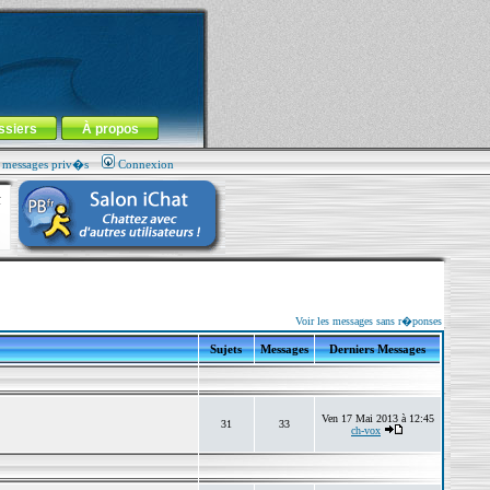
ssiers
À propos
s messages priv�s
Connexion
Voir les messages sans r�ponses
Sujets
Messages
Derniers Messages
Ven 17 Mai 2013 à 12:45
31
33
ch-vox