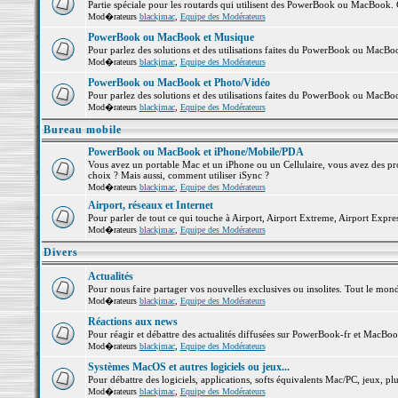
Partie spéciale pour les routards qui utilisent des PowerBook ou MacBook. Co
Mod�rateurs
blackjmac
,
Equipe des Modérateurs
PowerBook ou MacBook et Musique
Pour parlez des solutions et des utilisations faites du PowerBook ou MacB
Mod�rateurs
blackjmac
,
Equipe des Modérateurs
PowerBook ou MacBook et Photo/Vidéo
Pour parlez des solutions et des utilisations faites du PowerBook ou MacBo
Mod�rateurs
blackjmac
,
Equipe des Modérateurs
Bureau mobile
PowerBook ou MacBook et iPhone/Mobile/PDA
Vous avez un portable Mac et un iPhone ou un Cellulaire, vous avez des probl
choix ? Mais aussi, comment utiliser iSync ?
Mod�rateurs
blackjmac
,
Equipe des Modérateurs
Airport, réseaux et Internet
Pour parler de tout ce qui touche à Airport, Airport Extreme, Airport Express 
Mod�rateurs
blackjmac
,
Equipe des Modérateurs
Divers
Actualités
Pour nous faire partager vos nouvelles exclusives ou insolites. Tout le monde 
Mod�rateurs
blackjmac
,
Equipe des Modérateurs
Réactions aux news
Pour réagir et débattre des actualités diffusées sur PowerBook-fr et MacBoo
Mod�rateurs
blackjmac
,
Equipe des Modérateurs
Systèmes MacOS et autres logiciels ou jeux...
Pour débattre des logiciels, applications, softs équivalents Mac/PC, jeux, plu
Mod�rateurs
blackjmac
,
Equipe des Modérateurs