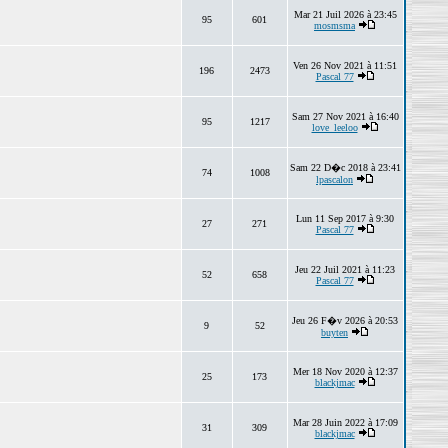
Mar 21 Juil 2026 à 23:45
95
601
mosmsma
Ven 26 Nov 2021 à 11:51
196
2473
Pascal 77
Sam 27 Nov 2021 à 16:40
95
1217
love_leeloo
Sam 22 D�c 2018 à 23:41
74
1008
lpascalon
Lun 11 Sep 2017 à 9:30
27
271
Pascal 77
Jeu 22 Juil 2021 à 11:23
52
658
Pascal 77
Jeu 26 F�v 2026 à 20:53
9
52
buyten
Mer 18 Nov 2020 à 12:37
25
173
blackjmac
Mar 28 Juin 2022 à 17:09
31
309
blackjmac