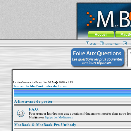
MacBook-fr.com : 100% Apple... 100% nom
Aller au contenu
-
Aller au menu 
Menu général
Accueil
MacB
Aide
Rechercher
Li
La date/heure actuelle est Jeu 06 Ao� 2026 à 1:15
Tout sur les MacBook Index du Forum
A lire avant de poster
F.A.Q.
Pour trouver les réponses aux questions fréquemment posées dans notre fo
Mod�rateur
Equipe des Modérateurs
MacBook & MacBook Pro Unibody