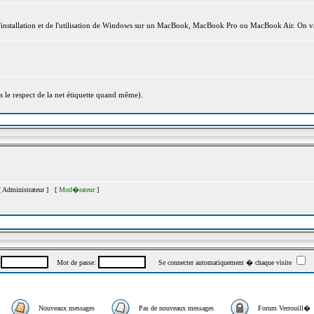
l'installation et de l'utilisation de Windows sur un MacBook, MacBook Pro ou MacBook Air. On va
s le respect de la net étiquette quand même).
[
Administrateur
] [
Mod�rateur
]
:
Mot de passe:
Se connecter automatiquement � chaque visite
Nouveaux messages
Pas de nouveaux messages
Forum Verrouill�