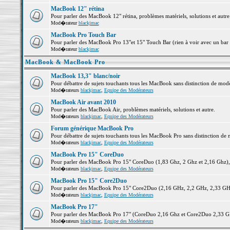
MacBook 12" rétina
Pour parler des MacBook 12" rétina, problèmes matériels, solutions et autre.
Mod�rateur
blackjmac
MacBook Pro Touch Bar
Pour parler des MacBook Pro 13"et 15" Touch Bar (rien à voir avec un bar ;-
Mod�rateur
blackjmac
MacBook & MacBook Pro
MacBook 13,3" blanc/noir
Pour débattre de sujets touchants tous les MacBook sans distinction de 
Mod�rateurs
blackjmac
,
Equipe des Modérateurs
MacBook Air avant 2010
Pour parler des MacBook Air, problèmes matériels, solutions et autre.
Mod�rateurs
blackjmac
,
Equipe des Modérateurs
Forum générique MacBook Pro
Pour débattre de sujets touchants tous les MacBook Pro sans distinction de 
Mod�rateurs
blackjmac
,
Equipe des Modérateurs
MacBook Pro 15" CoreDuo
Pour parler des MacBook Pro 15" CoreDuo (1,83 Ghz, 2 Ghz et 2,16 Ghz), pr
Mod�rateurs
blackjmac
,
Equipe des Modérateurs
MacBook Pro 15" Core2Duo
Pour parler des MacBook Pro 15" Core2Duo (2,16 GHz, 2,2 GHz, 2,33 GHz, 
Mod�rateurs
blackjmac
,
Equipe des Modérateurs
MacBook Pro 17"
Pour parler des MacBook Pro 17" (CoreDuo 2,16 Ghz et Core2Duo 2,33 GHz 
Mod�rateurs
blackjmac
,
Equipe des Modérateurs