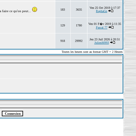
Ven 25 Oct 2019 à 17:37
183
3635
 faire ce qu'on peut...
RaphaGn
Ven 01 F�v 2019 à 11:35
129
1780
Pascal 77
Jeu 23 Juil 2026 à 20:51
918
29992
JulienM993
Toutes les heures sont au format GMT + 2 Heures