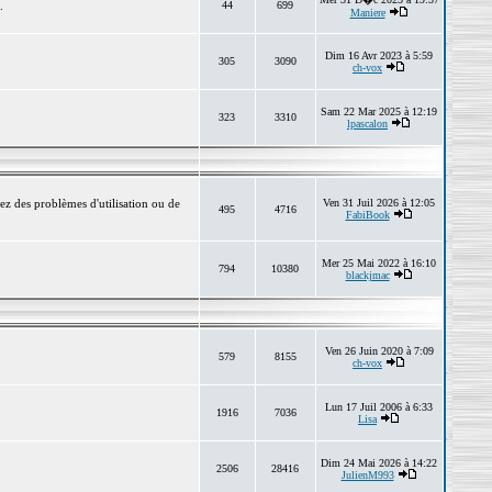
.
44
699
Maniere
Dim 16 Avr 2023 à 5:59
305
3090
ch-vox
Sam 22 Mar 2025 à 12:19
323
3310
lpascalon
ez des problèmes d'utilisation ou de
Ven 31 Juil 2026 à 12:05
495
4716
FabiBook
Mer 25 Mai 2022 à 16:10
794
10380
blackjmac
Ven 26 Juin 2020 à 7:09
579
8155
ch-vox
Lun 17 Juil 2006 à 6:33
1916
7036
Lisa
Dim 24 Mai 2026 à 14:22
2506
28416
JulienM993