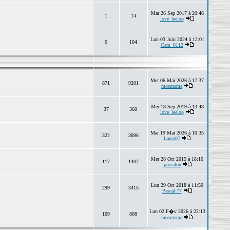
Mar 26 Sep 2017 à 20:46
1
14
love_leeloo
Lun 03 Juin 2024 à 12:01
6
104
Cam_0112
Mer 06 Mai 2026 à 17:37
871
9201
mosmsma
Mer 18 Sep 2019 à 13:48
37
360
love_leeloo
Mar 19 Mai 2026 à 10:35
322
3896
Laura07
Mer 28 Oct 2015 à 18:16
117
1407
lpascalon
Lun 29 Oct 2018 à 11:50
299
3415
Pascal 77
Lun 02 F�v 2026 à 22:13
109
808
mosmsma