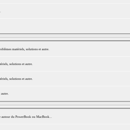
.
blèmes matériels, solutions et autre.
els, solutions et autre.
els, solutions et autre.
 autre.
avite autour du PowerBook ou MacBook...