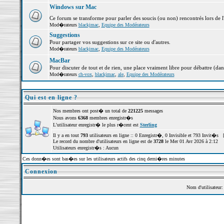
Windows sur Mac
Ce forum se transforme pour parler des soucis (ou non) rencontrés lors de 
Mod�rateurs
blackjmac
,
Equipe des Modérateurs
Suggestions
Pour partager vos suggestions sur ce site ou d'autres.
Mod�rateurs
blackjmac
,
Equipe des Modérateurs
MacBar
Pour discuter de tout et de rien, une place vraiment libre pour débattre (dan
Mod�rateurs
ch-vox
,
blackjmac
,
ale
,
Equipe des Modérateurs
Qui est en ligne ?
Nos membres ont post� un total de
221225
messages
Nous avons
6368
membres enregistr�s
L'utilisateur enregistr� le plus r�cent est
Sterling
Il y a en tout
793
utilisateurs en ligne :: 0 Enregistr�, 0 Invisible et 793 Invit�s 
Le record du nombre d'utilisateurs en ligne est de
3728
le Mer 01 Avr 2026 à 2:12
Utilisateurs enregistr�s : Aucun
Ces donn�es sont bas�es sur les utilisateurs actifs des cinq derni�res minutes
Connexion
Nom d'utilisateur