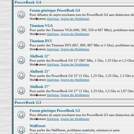
PowerBook G4
Forum générique PowerBook G4
Pour débattre de sujets touchants tous les PowerBook G4 sans distinction d
Mod�rateurs
blackjmac
,
Equipe des Modérateurs
Titanium VGA
Pour parler des Titanium VGA (400, 500, 550 et 667 Mhz), problèmes matéri
Mod�rateurs
blackjmac
,
Equipe des Modérateurs
Titanium DVI
Pour parler des Titanium DVI (667, 800, 867 Mhz et 1 Ghz), problèmes matér
Mod�rateurs
blackjmac
,
Equipe des Modérateurs
AluBook 12"
Pour parler des PowerBook G4 12" (867 Mhz, 1 Ghz, 1,33 Ghz et 1,5 Ghz), p
Mod�rateurs
blackjmac
,
Equipe des Modérateurs
AluBook 15"
Pour parler des PowerBook G4 15" (1 Ghz, 1,25 Ghz, 1,33 Ghz, 1,5 Ghz et 1
Mod�rateurs
blackjmac
,
Equipe des Modérateurs
AluBook 17"
Pour parler des PowerBook G4 17" (1 Ghz, 1,33 Ghz, 1,5 Ghz et 1,67 Ghz), 
Mod�rateurs
blackjmac
,
Equipe des Modérateurs
PowerBook G3
Forum générique PowerBook G3
Pour débattre de sujets touchants tous les PowerBook G3 sans distinction d
Mod�rateurs
blackjmac
,
Equipe des Modérateurs
WallStreet
Pour parler des WallStreet, problèmes matériels, solutions et autre.