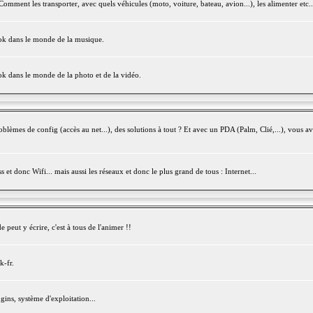
mment les transporter, avec quels véhicules (moto, voiture, bateau, avion...), les alimenter etc..
ook dans le monde de la musique.
ok dans le monde de la photo et de la vidéo.
èmes de config (accès au net...), des solutions à tout ? Et avec un PDA (Palm, Clié,...), vous av
et donc Wifi... mais aussi les réseaux et donc le plus grand de tous : Internet...
peut y écrire, c'est à tous de l'animer !!
k-fr.
gins, système d'exploitation...