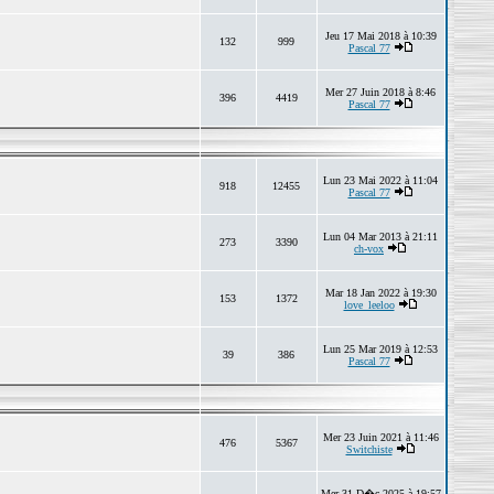
Jeu 17 Mai 2018 à 10:39
132
999
Pascal 77
Mer 27 Juin 2018 à 8:46
396
4419
Pascal 77
Lun 23 Mai 2022 à 11:04
918
12455
Pascal 77
Lun 04 Mar 2013 à 21:11
273
3390
ch-vox
Mar 18 Jan 2022 à 19:30
153
1372
love_leeloo
Lun 25 Mar 2019 à 12:53
39
386
Pascal 77
Mer 23 Juin 2021 à 11:46
476
5367
Switchiste
Mer 31 D�c 2025 à 19:57