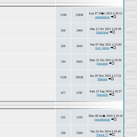
Lun 07 D�c 2015 à 20:11
1100
12836
caramelmou
Mar 12 Oct 2021 à 18:39
250
2404
blackjmac
Ven 07 Mai 2021 à 12:00
329
3443
love_leeloo
Dim 25 Oct 2015 à 19:36
744
9425
lpascalon
Jeu 20 Nov 2025 à 17:22
1228
18328
Maniere
Sam 13 Sep 2014 à 18:37
477
5787
lpascalon
Dim 08 Ao� 2010 à 18:16
155
1102
pascalformac
Ven 25 Avr 2014 à 10:40
236
2504
Pascal 77