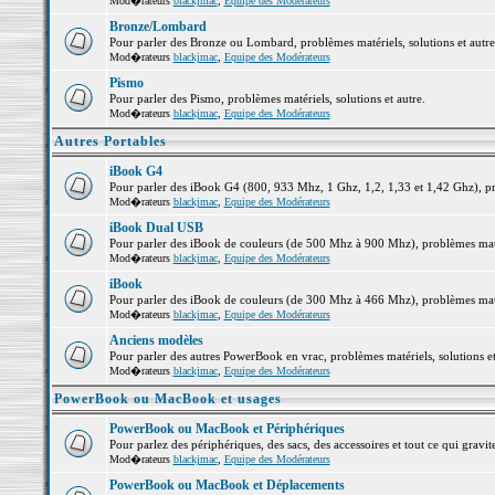
Mod�rateurs
blackjmac
,
Equipe des Modérateurs
Bronze/Lombard
Pour parler des Bronze ou Lombard, problèmes matériels, solutions et autre
Mod�rateurs
blackjmac
,
Equipe des Modérateurs
Pismo
Pour parler des Pismo, problèmes matériels, solutions et autre.
Mod�rateurs
blackjmac
,
Equipe des Modérateurs
Autres Portables
iBook G4
Pour parler des iBook G4 (800, 933 Mhz, 1 Ghz, 1,2, 1,33 et 1,42 Ghz), pro
Mod�rateurs
blackjmac
,
Equipe des Modérateurs
iBook Dual USB
Pour parler des iBook de couleurs (de 500 Mhz à 900 Mhz), problèmes matéri
Mod�rateurs
blackjmac
,
Equipe des Modérateurs
iBook
Pour parler des iBook de couleurs (de 300 Mhz à 466 Mhz), problèmes matéri
Mod�rateurs
blackjmac
,
Equipe des Modérateurs
Anciens modèles
Pour parler des autres PowerBook en vrac, problèmes matériels, solutions et
Mod�rateurs
blackjmac
,
Equipe des Modérateurs
PowerBook ou MacBook et usages
PowerBook ou MacBook et Périphériques
Pour parlez des périphériques, des sacs, des accessoires et tout ce qui gr
Mod�rateurs
blackjmac
,
Equipe des Modérateurs
PowerBook ou MacBook et Déplacements