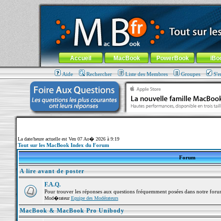
MacBook-fr.com : 100% Apple... 100% nomade !
Aller au contenu
-
Aller au menu général
-
Aller au menu de la
Menu général
Accueil
MacBook
PowerBook
iBo
Aide
Rechercher
Liste des Membres
Groupes
S'e
La date/heure actuelle est Ven 07 Ao� 2026 à 9:19
Tout sur les MacBook Index du Forum
Forum
A lire avant de poster
F.A.Q.
Pour trouver les réponses aux questions fréquemment posées dans notre foru
Mod�rateur
Equipe des Modérateurs
MacBook & MacBook Pro Unibody