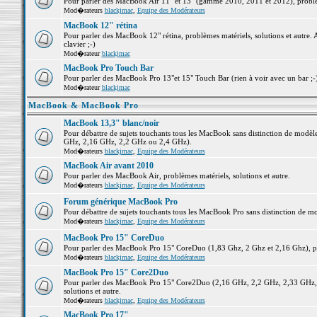
Pour parler des MacBook Air 11" et 13" (gamme 2010, 2011 et 2012), problème
Mod�rateurs
blackjmac
,
Equipe des Modérateurs
MacBook 12" rétina
Pour parler des MacBook 12" rétina, problèmes matériels, solutions et autre. 
clavier ;-)
Mod�rateur
blackjmac
MacBook Pro Touch Bar
Pour parler des MacBook Pro 13"et 15" Touch Bar (rien à voir avec un bar ;-) 
Mod�rateur
blackjmac
MacBook & MacBook Pro
MacBook 13,3" blanc/noir
Pour débattre de sujets touchants tous les MacBook sans distinction de mo
GHz, 2,16 GHz, 2,2 GHz ou 2,4 GHz).
Mod�rateurs
blackjmac
,
Equipe des Modérateurs
MacBook Air avant 2010
Pour parler des MacBook Air, problèmes matériels, solutions et autre.
Mod�rateurs
blackjmac
,
Equipe des Modérateurs
Forum générique MacBook Pro
Pour débattre de sujets touchants tous les MacBook Pro sans distinction de mo
Mod�rateurs
blackjmac
,
Equipe des Modérateurs
MacBook Pro 15" CoreDuo
Pour parler des MacBook Pro 15" CoreDuo (1,83 Ghz, 2 Ghz et 2,16 Ghz), pro
Mod�rateurs
blackjmac
,
Equipe des Modérateurs
MacBook Pro 15" Core2Duo
Pour parler des MacBook Pro 15" Core2Duo (2,16 GHz, 2,2 GHz, 2,33 GHz, 
solutions et autre.
Mod�rateurs
blackjmac
,
Equipe des Modérateurs
MacBook Pro 17"