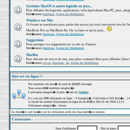
Systèmes MacOS et autres logiciels ou jeux...
Pour débattre des logiciels, applications, softs équivalents Mac/PC, jeux, plugi
Mod�rateurs
blackjmac
,
Equipe des Modérateurs
Windows sur Mac
Ce forum se transforme pour parler des soucis (ou non) rencontrés lors de l'i
MacBook Pro ou MacBook Air. On va faire ce qu'on peut...
Mod�rateurs
blackjmac
,
Equipe des Modérateurs
Suggestions
Pour partager vos suggestions sur ce site ou d'autres.
Mod�rateurs
blackjmac
,
Equipe des Modérateurs
MacBar
Pour discuter de tout et de rien, une place vraiment libre pour débattre (dans 
Mod�rateurs
ch-vox
,
blackjmac
,
ale
,
Equipe des Modérateurs
Qui est en ligne ?
Nos membres ont post� un total de
221225
messages
Nous avons
6368
membres enregistr�s
L'utilisateur enregistr� le plus r�cent est
Sterling
Il y a en tout
919
utilisateurs en ligne :: 0 Enregistr�, 0 Invisible et 919 Invit�s [
A
Le record du nombre d'utilisateurs en ligne est de
3728
le Mer 01 Avr 2026 à 2:12
Utilisateurs enregistr�s : Aucun
Ces donn�es sont bas�es sur les utilisateurs actifs des cinq derni�res minutes
Connexion
Nom d'utilisateur:
Mot de passe: