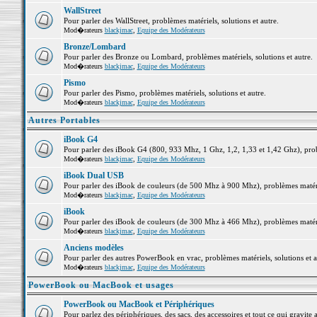
WallStreet
Pour parler des WallStreet, problèmes matériels, solutions et autre.
Mod�rateurs
blackjmac
,
Equipe des Modérateurs
Bronze/Lombard
Pour parler des Bronze ou Lombard, problèmes matériels, solutions et autre.
Mod�rateurs
blackjmac
,
Equipe des Modérateurs
Pismo
Pour parler des Pismo, problèmes matériels, solutions et autre.
Mod�rateurs
blackjmac
,
Equipe des Modérateurs
Autres Portables
iBook G4
Pour parler des iBook G4 (800, 933 Mhz, 1 Ghz, 1,2, 1,33 et 1,42 Ghz), probl
Mod�rateurs
blackjmac
,
Equipe des Modérateurs
iBook Dual USB
Pour parler des iBook de couleurs (de 500 Mhz à 900 Mhz), problèmes matériel
Mod�rateurs
blackjmac
,
Equipe des Modérateurs
iBook
Pour parler des iBook de couleurs (de 300 Mhz à 466 Mhz), problèmes matériel
Mod�rateurs
blackjmac
,
Equipe des Modérateurs
Anciens modèles
Pour parler des autres PowerBook en vrac, problèmes matériels, solutions et a
Mod�rateurs
blackjmac
,
Equipe des Modérateurs
PowerBook ou MacBook et usages
PowerBook ou MacBook et Périphériques
Pour parlez des périphériques, des sacs, des accessoires et tout ce qui grav