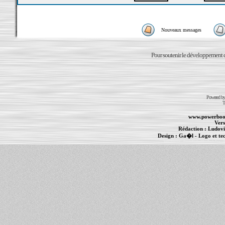
Nouveaux messages
Pour soutenir le développement du
Powered b
T
www.powerboo
Vers
Rédaction :
Ludovi
Design :
Ga�l
- Logo et te
Informations :
PowerBook
-
MacBook Pro
-
i