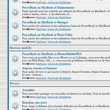
Mod�rateurs
blackjmac
,
Equipe des Modérateurs
PowerBook ou MacBook et Déplacements
Partie spéciale pour les routards qui utilisent des PowerBook ou MacBook. Co
voiture, bateau, avion...), les alimenter etc...
Mod�rateurs
blackjmac
,
Equipe des Modérateurs
PowerBook ou MacBook et Musique
Pour parlez des solutions et des utilisations faites du PowerBook ou MacBoo
Mod�rateurs
blackjmac
,
Equipe des Modérateurs
PowerBook ou MacBook et Photo/Vidéo
Pour parlez des solutions et des utilisations faites du PowerBook ou MacBook
Mod�rateurs
blackjmac
,
Equipe des Modérateurs
Bureau mobile
PowerBook ou MacBook et iPhone/Mobile/PDA
Vous avez un portable Mac et un iPhone ou un Cellulaire, vous avez des problè
avec un PDA (Palm, Clié,...), vous avez des problèmes d'utilisation ou de cho
Mod�rateurs
blackjmac
,
Equipe des Modérateurs
Airport, réseaux et Internet
Pour parler de tout ce qui touche à Airport, Airport Extreme, Airport Express e
de tous : Internet...
Mod�rateurs
blackjmac
,
Equipe des Modérateurs
Divers
Actualités
Pour nous faire partager vos nouvelles exclusives ou insolites. Tout le monde pe
Mod�rateurs
blackjmac
,
Equipe des Modérateurs
Réactions aux news
Pour réagir et débattre des actualités diffusées sur PowerBook-fr et MacBook-
Mod�rateurs
blackjmac
,
Equipe des Modérateurs