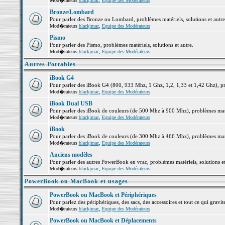
Mod�rateurs
blackjmac
,
Equipe des Modérateurs
Bronze/Lombard
Pour parler des Bronze ou Lombard, problèmes matériels, solutions et autre
Mod�rateurs
blackjmac
,
Equipe des Modérateurs
Pismo
Pour parler des Pismo, problèmes matériels, solutions et autre.
Mod�rateurs
blackjmac
,
Equipe des Modérateurs
Autres Portables
iBook G4
Pour parler des iBook G4 (800, 933 Mhz, 1 Ghz, 1,2, 1,33 et 1,42 Ghz), pro
Mod�rateurs
blackjmac
,
Equipe des Modérateurs
iBook Dual USB
Pour parler des iBook de couleurs (de 500 Mhz à 900 Mhz), problèmes matéri
Mod�rateurs
blackjmac
,
Equipe des Modérateurs
iBook
Pour parler des iBook de couleurs (de 300 Mhz à 466 Mhz), problèmes matéri
Mod�rateurs
blackjmac
,
Equipe des Modérateurs
Anciens modèles
Pour parler des autres PowerBook en vrac, problèmes matériels, solutions et
Mod�rateurs
blackjmac
,
Equipe des Modérateurs
PowerBook ou MacBook et usages
PowerBook ou MacBook et Périphériques
Pour parlez des périphériques, des sacs, des accessoires et tout ce qui gr
Mod�rateurs
blackjmac
,
Equipe des Modérateurs
PowerBook ou MacBook et Déplacements