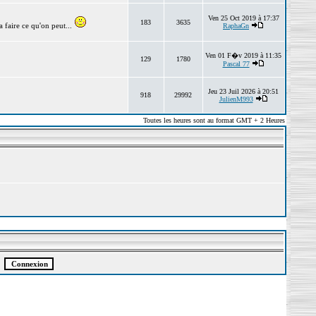
Ven 25 Oct 2019 à 17:37
183
3635
 faire ce qu'on peut...
RaphaGn
Ven 01 F�v 2019 à 11:35
129
1780
Pascal 77
Jeu 23 Juil 2026 à 20:51
918
29992
JulienM993
Toutes les heures sont au format GMT + 2 Heures