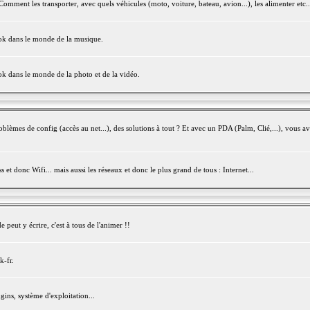
mment les transporter, avec quels véhicules (moto, voiture, bateau, avion...), les alimenter etc..
ook dans le monde de la musique.
ok dans le monde de la photo et de la vidéo.
èmes de config (accès au net...), des solutions à tout ? Et avec un PDA (Palm, Clié,...), vous av
et donc Wifi... mais aussi les réseaux et donc le plus grand de tous : Internet...
peut y écrire, c'est à tous de l'animer !!
k-fr.
gins, système d'exploitation...