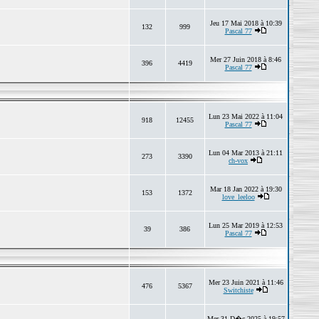
Jeu 17 Mai 2018 à 10:39
132
999
Pascal 77
Mer 27 Juin 2018 à 8:46
396
4419
Pascal 77
Lun 23 Mai 2022 à 11:04
918
12455
Pascal 77
Lun 04 Mar 2013 à 21:11
273
3390
ch-vox
Mar 18 Jan 2022 à 19:30
153
1372
love_leeloo
Lun 25 Mar 2019 à 12:53
39
386
Pascal 77
Mer 23 Juin 2021 à 11:46
476
5367
Switchiste
Mer 31 D�c 2025 à 19:57