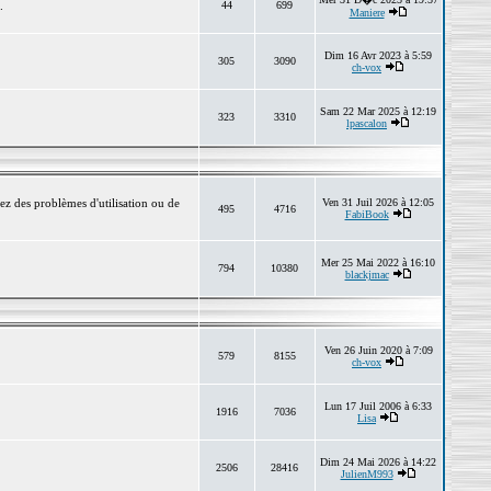
.
44
699
Maniere
Dim 16 Avr 2023 à 5:59
305
3090
ch-vox
Sam 22 Mar 2025 à 12:19
323
3310
lpascalon
ez des problèmes d'utilisation ou de
Ven 31 Juil 2026 à 12:05
495
4716
FabiBook
Mer 25 Mai 2022 à 16:10
794
10380
blackjmac
Ven 26 Juin 2020 à 7:09
579
8155
ch-vox
Lun 17 Juil 2006 à 6:33
1916
7036
Lisa
Dim 24 Mai 2026 à 14:22
2506
28416
JulienM993