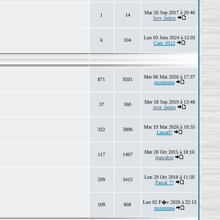
Mar 26 Sep 2017 à 20:46
1
14
love_leeloo
Lun 03 Juin 2024 à 12:01
6
104
Cam_0112
Mer 06 Mai 2026 à 17:37
871
9201
mosmsma
Mer 18 Sep 2019 à 13:48
37
360
love_leeloo
Mar 19 Mai 2026 à 10:35
322
3896
Laura07
Mer 28 Oct 2015 à 18:16
117
1407
lpascalon
Lun 29 Oct 2018 à 11:50
299
3415
Pascal 77
Lun 02 F�v 2026 à 22:13
109
808
mosmsma