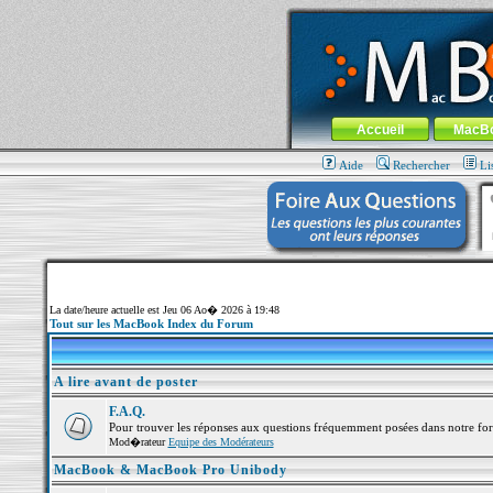
MacBook-fr.com : 100% Apple... 100% nom
Aller au contenu
-
Aller au menu 
Menu général
Accueil
MacB
Aide
Rechercher
Li
La date/heure actuelle est Jeu 06 Ao� 2026 à 19:48
Tout sur les MacBook Index du Forum
A lire avant de poster
F.A.Q.
Pour trouver les réponses aux questions fréquemment posées dans notre fo
Mod�rateur
Equipe des Modérateurs
MacBook & MacBook Pro Unibody