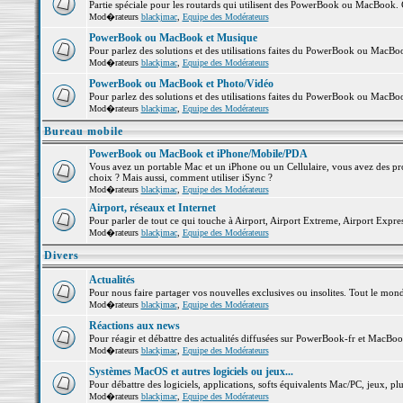
Partie spéciale pour les routards qui utilisent des PowerBook ou MacBook. Co
Mod�rateurs
blackjmac
,
Equipe des Modérateurs
PowerBook ou MacBook et Musique
Pour parlez des solutions et des utilisations faites du PowerBook ou MacB
Mod�rateurs
blackjmac
,
Equipe des Modérateurs
PowerBook ou MacBook et Photo/Vidéo
Pour parlez des solutions et des utilisations faites du PowerBook ou MacBo
Mod�rateurs
blackjmac
,
Equipe des Modérateurs
Bureau mobile
PowerBook ou MacBook et iPhone/Mobile/PDA
Vous avez un portable Mac et un iPhone ou un Cellulaire, vous avez des probl
choix ? Mais aussi, comment utiliser iSync ?
Mod�rateurs
blackjmac
,
Equipe des Modérateurs
Airport, réseaux et Internet
Pour parler de tout ce qui touche à Airport, Airport Extreme, Airport Express 
Mod�rateurs
blackjmac
,
Equipe des Modérateurs
Divers
Actualités
Pour nous faire partager vos nouvelles exclusives ou insolites. Tout le monde 
Mod�rateurs
blackjmac
,
Equipe des Modérateurs
Réactions aux news
Pour réagir et débattre des actualités diffusées sur PowerBook-fr et MacBoo
Mod�rateurs
blackjmac
,
Equipe des Modérateurs
Systèmes MacOS et autres logiciels ou jeux...
Pour débattre des logiciels, applications, softs équivalents Mac/PC, jeux, plu
Mod�rateurs
blackjmac
,
Equipe des Modérateurs