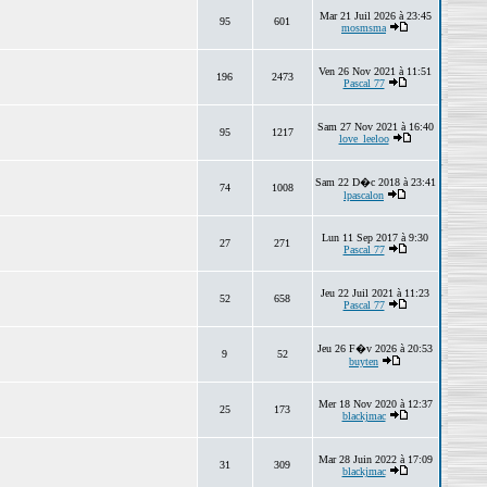
Mar 21 Juil 2026 à 23:45
95
601
mosmsma
Ven 26 Nov 2021 à 11:51
196
2473
Pascal 77
Sam 27 Nov 2021 à 16:40
95
1217
love_leeloo
Sam 22 D�c 2018 à 23:41
74
1008
lpascalon
Lun 11 Sep 2017 à 9:30
27
271
Pascal 77
Jeu 22 Juil 2021 à 11:23
52
658
Pascal 77
Jeu 26 F�v 2026 à 20:53
9
52
buyten
Mer 18 Nov 2020 à 12:37
25
173
blackjmac
Mar 28 Juin 2022 à 17:09
31
309
blackjmac