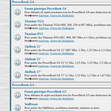
PowerBook G4
Forum générique PowerBook G4
Pour débattre de sujets touchants tous les PowerBook G4 sans distinction d
Mod�rateurs
blackjmac
,
Equipe des Modérateurs
Titanium VGA
Pour parler des Titanium VGA (400, 500, 550 et 667 Mhz), problèmes matéri
Mod�rateurs
blackjmac
,
Equipe des Modérateurs
Titanium DVI
Pour parler des Titanium DVI (667, 800, 867 Mhz et 1 Ghz), problèmes matér
Mod�rateurs
blackjmac
,
Equipe des Modérateurs
AluBook 12"
Pour parler des PowerBook G4 12" (867 Mhz, 1 Ghz, 1,33 Ghz et 1,5 Ghz), p
Mod�rateurs
blackjmac
,
Equipe des Modérateurs
AluBook 15"
Pour parler des PowerBook G4 15" (1 Ghz, 1,25 Ghz, 1,33 Ghz, 1,5 Ghz et 1
Mod�rateurs
blackjmac
,
Equipe des Modérateurs
AluBook 17"
Pour parler des PowerBook G4 17" (1 Ghz, 1,33 Ghz, 1,5 Ghz et 1,67 Ghz), 
Mod�rateurs
blackjmac
,
Equipe des Modérateurs
PowerBook G3
Forum générique PowerBook G3
Pour débattre de sujets touchants tous les PowerBook G3 sans distinction d
Mod�rateurs
blackjmac
,
Equipe des Modérateurs
WallStreet
Pour parler des WallStreet, problèmes matériels, solutions et autre.