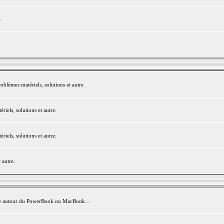
.
blèmes matériels, solutions et autre.
els, solutions et autre.
els, solutions et autre.
 autre.
avite autour du PowerBook ou MacBook...