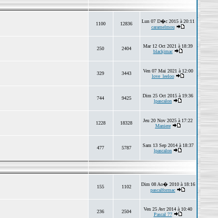
Lun 07 D�c 2015 à 20:11
1100
12836
caramelmou
Mar 12 Oct 2021 à 18:39
250
2404
blackjmac
Ven 07 Mai 2021 à 12:00
329
3443
love_leeloo
Dim 25 Oct 2015 à 19:36
744
9425
lpascalon
Jeu 20 Nov 2025 à 17:22
1228
18328
Maniere
Sam 13 Sep 2014 à 18:37
477
5787
lpascalon
Dim 08 Ao� 2010 à 18:16
155
1102
pascalformac
Ven 25 Avr 2014 à 10:40
236
2504
Pascal 77