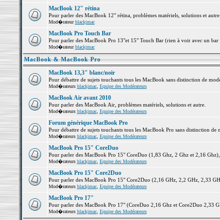
MacBook 12" rétina
Pour parler des MacBook 12" rétina, problèmes matériels, solutions et autre.
Mod�rateur
blackjmac
MacBook Pro Touch Bar
Pour parler des MacBook Pro 13"et 15" Touch Bar (rien à voir avec un bar ;-
Mod�rateur
blackjmac
MacBook & MacBook Pro
MacBook 13,3" blanc/noir
Pour débattre de sujets touchants tous les MacBook sans distinction de 
Mod�rateurs
blackjmac
,
Equipe des Modérateurs
MacBook Air avant 2010
Pour parler des MacBook Air, problèmes matériels, solutions et autre.
Mod�rateurs
blackjmac
,
Equipe des Modérateurs
Forum générique MacBook Pro
Pour débattre de sujets touchants tous les MacBook Pro sans distinction de 
Mod�rateurs
blackjmac
,
Equipe des Modérateurs
MacBook Pro 15" CoreDuo
Pour parler des MacBook Pro 15" CoreDuo (1,83 Ghz, 2 Ghz et 2,16 Ghz), pr
Mod�rateurs
blackjmac
,
Equipe des Modérateurs
MacBook Pro 15" Core2Duo
Pour parler des MacBook Pro 15" Core2Duo (2,16 GHz, 2,2 GHz, 2,33 GHz, 
Mod�rateurs
blackjmac
,
Equipe des Modérateurs
MacBook Pro 17"
Pour parler des MacBook Pro 17" (CoreDuo 2,16 Ghz et Core2Duo 2,33 GHz 
Mod�rateurs
blackjmac
,
Equipe des Modérateurs