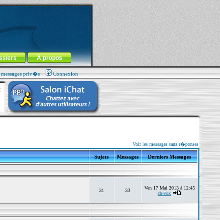
ssiers
À propos
s messages priv�s
Connexion
Voir les messages sans r�ponses
Sujets
Messages
Derniers Messages
Ven 17 Mai 2013 à 12:45
31
33
ch-vox