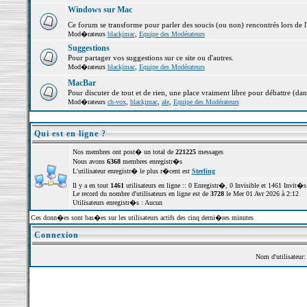
Windows sur Mac
Ce forum se transforme pour parler des soucis (ou non) rencontrés lors de 
Mod�rateurs
blackjmac
,
Equipe des Modérateurs
Suggestions
Pour partager vos suggestions sur ce site ou d'autres.
Mod�rateurs
blackjmac
,
Equipe des Modérateurs
MacBar
Pour discuter de tout et de rien, une place vraiment libre pour débattre (dan
Mod�rateurs
ch-vox
,
blackjmac
,
ale
,
Equipe des Modérateurs
Qui est en ligne ?
Nos membres ont post� un total de
221225
messages
Nous avons
6368
membres enregistr�s
L'utilisateur enregistr� le plus r�cent est
Sterling
Il y a en tout
1461
utilisateurs en ligne :: 0 Enregistr�, 0 Invisible et 1461 Invit
Le record du nombre d'utilisateurs en ligne est de
3728
le Mer 01 Avr 2026 à 2:12
Utilisateurs enregistr�s : Aucun
Ces donn�es sont bas�es sur les utilisateurs actifs des cinq derni�res minutes
Connexion
Nom d'utilisateur