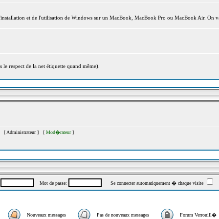
l'installation et de l'utilisation de Windows sur un MacBook, MacBook Pro ou MacBook Air. On va
s le respect de la net étiquette quand même).
�s [
Administrateur
] [
Mod�rateur
]
:
Mot de passe:
Se connecter automatiquement � chaque visite
Nouveaux messages
Pas de nouveaux messages
Forum Verrouill�