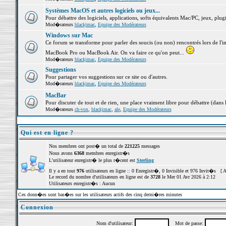
Systèmes MacOS et autres logiciels ou jeux...
Pour débattre des logiciels, applications, softs équivalents Mac/PC, jeux, plugi
Mod�rateurs
blackjmac
,
Equipe des Modérateurs
Windows sur Mac
Ce forum se transforme pour parler des soucis (ou non) rencontrés lors de l'i
MacBook Pro ou MacBook Air. On va faire ce qu'on peut...
Mod�rateurs
blackjmac
,
Equipe des Modérateurs
Suggestions
Pour partager vos suggestions sur ce site ou d'autres.
Mod�rateurs
blackjmac
,
Equipe des Modérateurs
MacBar
Pour discuter de tout et de rien, une place vraiment libre pour débattre (dans 
Mod�rateurs
ch-vox
,
blackjmac
,
ale
,
Equipe des Modérateurs
Qui est en ligne ?
Nos membres ont post� un total de
221225
messages
Nous avons
6368
membres enregistr�s
L'utilisateur enregistr� le plus r�cent est
Sterling
Il y a en tout
976
utilisateurs en ligne :: 0 Enregistr�, 0 Invisible et 976 Invit�s [
A
Le record du nombre d'utilisateurs en ligne est de
3728
le Mer 01 Avr 2026 à 2:12
Utilisateurs enregistr�s : Aucun
Ces donn�es sont bas�es sur les utilisateurs actifs des cinq derni�res minutes
Connexion
Nom d'utilisateur:
Mot de passe: