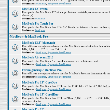
Pour parler des MacBook Air 11" et 13" (gamme 2010, 2011 et 2012), problème
Mod�rateurs
blackjmac
,
Equipe des Modérateurs
MacBook 12" rétina
Pour parler des MacBook 12" rétina, problèmes matériels, solutions et autre. 
clavier ;-)
Mod�rateur
blackjmac
MacBook Pro Touch Bar
Pour parler des MacBook Pro 13"et 15" Touch Bar (rien à voir avec un bar ;-) 
Mod�rateur
blackjmac
MacBook & MacBook Pro
MacBook 13,3" blanc/noir
Pour débattre de sujets touchants tous les MacBook sans distinction de mo
GHz, 2,16 GHz, 2,2 GHz ou 2,4 GHz).
Mod�rateurs
blackjmac
,
Equipe des Modérateurs
MacBook Air avant 2010
Pour parler des MacBook Air, problèmes matériels, solutions et autre.
Mod�rateurs
blackjmac
,
Equipe des Modérateurs
Forum générique MacBook Pro
Pour débattre de sujets touchants tous les MacBook Pro sans distinction de mo
Mod�rateurs
blackjmac
,
Equipe des Modérateurs
MacBook Pro 15" CoreDuo
Pour parler des MacBook Pro 15" CoreDuo (1,83 Ghz, 2 Ghz et 2,16 Ghz), pro
Mod�rateurs
blackjmac
,
Equipe des Modérateurs
MacBook Pro 15" Core2Duo
Pour parler des MacBook Pro 15" Core2Duo (2,16 GHz, 2,2 GHz, 2,33 GHz, 
solutions et autre.
Mod�rateurs
blackjmac
,
Equipe des Modérateurs
MacBook Pro 17"