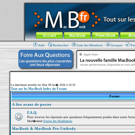
MacBook-fr.com : 100% Apple... 100% nomade !
Aller au contenu
-
Aller au menu général
-
Aller au menu de la
Menu général
Accueil
MacBook
PowerBook
iBo
Aide
Rechercher
Liste des Membres
Groupes
S'e
La date/heure actuelle est Dim 09 Ao� 2026 à 10:33
Tout sur les MacBook Index du Forum
Forum
A lire avant de poster
F.A.Q.
Pour trouver les réponses aux questions fréquemment posées dans notre foru
Mod�rateur
Equipe des Modérateurs
MacBook & MacBook Pro Unibody