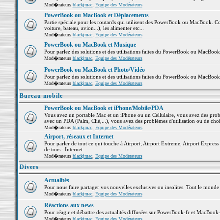
Mod�rateurs
blackjmac
,
Equipe des Modérateurs
PowerBook ou MacBook et Déplacements
Partie spéciale pour les routards qui utilisent des PowerBook ou MacBook. Co
voiture, bateau, avion...), les alimenter etc...
Mod�rateurs
blackjmac
,
Equipe des Modérateurs
PowerBook ou MacBook et Musique
Pour parlez des solutions et des utilisations faites du PowerBook ou MacBoo
Mod�rateurs
blackjmac
,
Equipe des Modérateurs
PowerBook ou MacBook et Photo/Vidéo
Pour parlez des solutions et des utilisations faites du PowerBook ou MacBook
Mod�rateurs
blackjmac
,
Equipe des Modérateurs
Bureau mobile
PowerBook ou MacBook et iPhone/Mobile/PDA
Vous avez un portable Mac et un iPhone ou un Cellulaire, vous avez des problè
avec un PDA (Palm, Clié,...), vous avez des problèmes d'utilisation ou de cho
Mod�rateurs
blackjmac
,
Equipe des Modérateurs
Airport, réseaux et Internet
Pour parler de tout ce qui touche à Airport, Airport Extreme, Airport Express e
de tous : Internet...
Mod�rateurs
blackjmac
,
Equipe des Modérateurs
Divers
Actualités
Pour nous faire partager vos nouvelles exclusives ou insolites. Tout le monde pe
Mod�rateurs
blackjmac
,
Equipe des Modérateurs
Réactions aux news
Pour réagir et débattre des actualités diffusées sur PowerBook-fr et MacBook-
Mod�rateurs
blackjmac
,
Equipe des Modérateurs