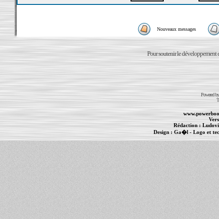
Nouveaux messages
Pour soutenir le développement du
Powered b
T
www.powerboo
Vers
Rédaction :
Ludovi
Design :
Ga�l
- Logo et te
Informations :
PowerBook
-
MacBook Pro
-
i