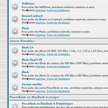
WallStreet
Pour parler des WallStreet, problèmes matériels, solutions et autre.
Mod�rateurs
blackjmac
,
Equipe des Modérateurs
Bronze/Lombard
Pour parler des Bronze ou Lombard, problèmes matériels, solutions et autre.
Mod�rateurs
blackjmac
,
Equipe des Modérateurs
Pismo
Pour parler des Pismo, problèmes matériels, solutions et autre.
Mod�rateurs
blackjmac
,
Equipe des Modérateurs
Autres Portables
iBook G4
Pour parler des iBook G4 (800, 933 Mhz, 1 Ghz, 1,2, 1,33 et 1,42 Ghz), probl
Mod�rateurs
blackjmac
,
Equipe des Modérateurs
iBook Dual USB
Pour parler des iBook de couleurs (de 500 Mhz à 900 Mhz), problèmes matériel
Mod�rateurs
blackjmac
,
Equipe des Modérateurs
iBook
Pour parler des iBook de couleurs (de 300 Mhz à 466 Mhz), problèmes matériel
Mod�rateurs
blackjmac
,
Equipe des Modérateurs
Anciens modèles
Pour parler des autres PowerBook en vrac, problèmes matériels, solutions et a
Mod�rateurs
blackjmac
,
Equipe des Modérateurs
PowerBook ou MacBook et usages
PowerBook ou MacBook et Périphériques
Pour parlez des périphériques, des sacs, des accessoires et tout ce qui grav