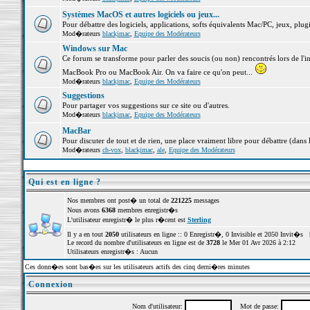
Systèmes MacOS et autres logiciels ou jeux...
Pour débattre des logiciels, applications, softs équivalents Mac/PC, jeux, plugi
Mod�rateurs
blackjmac
,
Equipe des Modérateurs
Windows sur Mac
Ce forum se transforme pour parler des soucis (ou non) rencontrés lors de l'i
MacBook Pro ou MacBook Air. On va faire ce qu'on peut...
Mod�rateurs
blackjmac
,
Equipe des Modérateurs
Suggestions
Pour partager vos suggestions sur ce site ou d'autres.
Mod�rateurs
blackjmac
,
Equipe des Modérateurs
MacBar
Pour discuter de tout et de rien, une place vraiment libre pour débattre (dans 
Mod�rateurs
ch-vox
,
blackjmac
,
ale
,
Equipe des Modérateurs
Qui est en ligne ?
Nos membres ont post� un total de
221225
messages
Nous avons
6368
membres enregistr�s
L'utilisateur enregistr� le plus r�cent est
Sterling
Il y a en tout
2050
utilisateurs en ligne :: 0 Enregistr�, 0 Invisible et 2050 Invit�s 
Le record du nombre d'utilisateurs en ligne est de
3728
le Mer 01 Avr 2026 à 2:12
Utilisateurs enregistr�s : Aucun
Ces donn�es sont bas�es sur les utilisateurs actifs des cinq derni�res minutes
Connexion
Nom d'utilisateur:
Mot de passe: