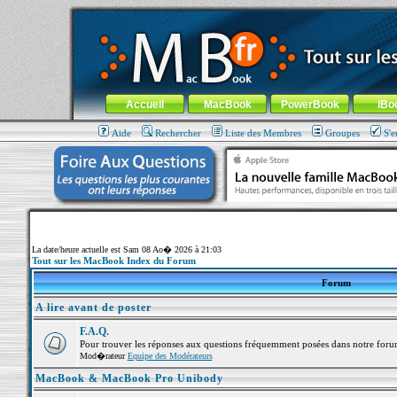
MacBook-fr.com : 100% Apple... 100% nomade !
Aller au contenu
-
Aller au menu général
-
Aller au menu de la
Menu général
Accueil
MacBook
PowerBook
iBo
Aide
Rechercher
Liste des Membres
Groupes
S'e
La date/heure actuelle est Sam 08 Ao� 2026 à 21:03
Tout sur les MacBook Index du Forum
Forum
A lire avant de poster
F.A.Q.
Pour trouver les réponses aux questions fréquemment posées dans notre foru
Mod�rateur
Equipe des Modérateurs
MacBook & MacBook Pro Unibody