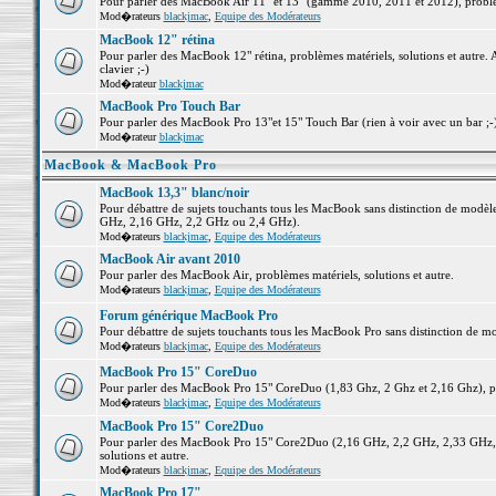
Pour parler des MacBook Air 11" et 13" (gamme 2010, 2011 et 2012), problème
Mod�rateurs
blackjmac
,
Equipe des Modérateurs
MacBook 12" rétina
Pour parler des MacBook 12" rétina, problèmes matériels, solutions et autre. 
clavier ;-)
Mod�rateur
blackjmac
MacBook Pro Touch Bar
Pour parler des MacBook Pro 13"et 15" Touch Bar (rien à voir avec un bar ;-) 
Mod�rateur
blackjmac
MacBook & MacBook Pro
MacBook 13,3" blanc/noir
Pour débattre de sujets touchants tous les MacBook sans distinction de mo
GHz, 2,16 GHz, 2,2 GHz ou 2,4 GHz).
Mod�rateurs
blackjmac
,
Equipe des Modérateurs
MacBook Air avant 2010
Pour parler des MacBook Air, problèmes matériels, solutions et autre.
Mod�rateurs
blackjmac
,
Equipe des Modérateurs
Forum générique MacBook Pro
Pour débattre de sujets touchants tous les MacBook Pro sans distinction de mo
Mod�rateurs
blackjmac
,
Equipe des Modérateurs
MacBook Pro 15" CoreDuo
Pour parler des MacBook Pro 15" CoreDuo (1,83 Ghz, 2 Ghz et 2,16 Ghz), pro
Mod�rateurs
blackjmac
,
Equipe des Modérateurs
MacBook Pro 15" Core2Duo
Pour parler des MacBook Pro 15" Core2Duo (2,16 GHz, 2,2 GHz, 2,33 GHz, 
solutions et autre.
Mod�rateurs
blackjmac
,
Equipe des Modérateurs
MacBook Pro 17"