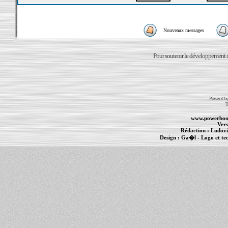
Nouveaux messages
Pour soutenir le développement du
Powered b
T
www.powerboo
Vers
Rédaction :
Ludovi
Design :
Ga�l
- Logo et te
Informations :
PowerBook
-
MacBook Pro
-
i