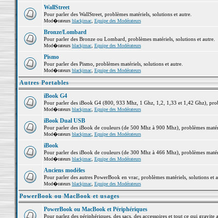
WallStreet
Pour parler des WallStreet, problèmes matériels, solutions et autre.
Mod�rateurs
blackjmac
,
Equipe des Modérateurs
Bronze/Lombard
Pour parler des Bronze ou Lombard, problèmes matériels, solutions et autre.
Mod�rateurs
blackjmac
,
Equipe des Modérateurs
Pismo
Pour parler des Pismo, problèmes matériels, solutions et autre.
Mod�rateurs
blackjmac
,
Equipe des Modérateurs
Autres Portables
iBook G4
Pour parler des iBook G4 (800, 933 Mhz, 1 Ghz, 1,2, 1,33 et 1,42 Ghz), probl
Mod�rateurs
blackjmac
,
Equipe des Modérateurs
iBook Dual USB
Pour parler des iBook de couleurs (de 500 Mhz à 900 Mhz), problèmes matériel
Mod�rateurs
blackjmac
,
Equipe des Modérateurs
iBook
Pour parler des iBook de couleurs (de 300 Mhz à 466 Mhz), problèmes matériel
Mod�rateurs
blackjmac
,
Equipe des Modérateurs
Anciens modèles
Pour parler des autres PowerBook en vrac, problèmes matériels, solutions et a
Mod�rateurs
blackjmac
,
Equipe des Modérateurs
PowerBook ou MacBook et usages
PowerBook ou MacBook et Périphériques
Pour parlez des périphériques, des sacs, des accessoires et tout ce qui grav