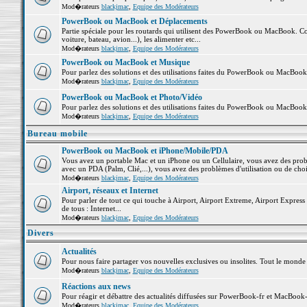
Mod�rateurs
blackjmac
,
Equipe des Modérateurs
PowerBook ou MacBook et Déplacements
Partie spéciale pour les routards qui utilisent des PowerBook ou MacBook. Co
voiture, bateau, avion...), les alimenter etc...
Mod�rateurs
blackjmac
,
Equipe des Modérateurs
PowerBook ou MacBook et Musique
Pour parlez des solutions et des utilisations faites du PowerBook ou MacBoo
Mod�rateurs
blackjmac
,
Equipe des Modérateurs
PowerBook ou MacBook et Photo/Vidéo
Pour parlez des solutions et des utilisations faites du PowerBook ou MacBook
Mod�rateurs
blackjmac
,
Equipe des Modérateurs
Bureau mobile
PowerBook ou MacBook et iPhone/Mobile/PDA
Vous avez un portable Mac et un iPhone ou un Cellulaire, vous avez des problè
avec un PDA (Palm, Clié,...), vous avez des problèmes d'utilisation ou de cho
Mod�rateurs
blackjmac
,
Equipe des Modérateurs
Airport, réseaux et Internet
Pour parler de tout ce qui touche à Airport, Airport Extreme, Airport Express e
de tous : Internet...
Mod�rateurs
blackjmac
,
Equipe des Modérateurs
Divers
Actualités
Pour nous faire partager vos nouvelles exclusives ou insolites. Tout le monde pe
Mod�rateurs
blackjmac
,
Equipe des Modérateurs
Réactions aux news
Pour réagir et débattre des actualités diffusées sur PowerBook-fr et MacBook-
Mod�rateurs
blackjmac
,
Equipe des Modérateurs