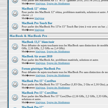
Pour parler des MacBook Air 11" et 13" (gamme 2010, 2011 et 2012), problème
Mod�rateurs
blackjmac
,
Equipe des Modérateurs
MacBook 12" rétina
Pour parler des MacBook 12" rétina, problèmes matériels, solutions et autre. 
clavier ;-)
Mod�rateur
blackjmac
MacBook Pro Touch Bar
Pour parler des MacBook Pro 13"et 15" Touch Bar (rien à voir avec un bar ;-) 
Mod�rateur
blackjmac
MacBook & MacBook Pro
MacBook 13,3" blanc/noir
Pour débattre de sujets touchants tous les MacBook sans distinction de mo
GHz, 2,16 GHz, 2,2 GHz ou 2,4 GHz).
Mod�rateurs
blackjmac
,
Equipe des Modérateurs
MacBook Air avant 2010
Pour parler des MacBook Air, problèmes matériels, solutions et autre.
Mod�rateurs
blackjmac
,
Equipe des Modérateurs
Forum générique MacBook Pro
Pour débattre de sujets touchants tous les MacBook Pro sans distinction de mo
Mod�rateurs
blackjmac
,
Equipe des Modérateurs
MacBook Pro 15" CoreDuo
Pour parler des MacBook Pro 15" CoreDuo (1,83 Ghz, 2 Ghz et 2,16 Ghz), pro
Mod�rateurs
blackjmac
,
Equipe des Modérateurs
MacBook Pro 15" Core2Duo
Pour parler des MacBook Pro 15" Core2Duo (2,16 GHz, 2,2 GHz, 2,33 GHz, 
solutions et autre.
Mod�rateurs
blackjmac
,
Equipe des Modérateurs
MacBook Pro 17"