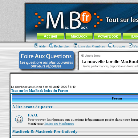
MacBook-fr.com : 100% Apple... 100% nomade !
Aller au contenu
-
Aller au menu général
-
Aller au menu de la
Menu général
Accueil
MacBook
PowerBook
iBo
Aide
Rechercher
Liste des Membres
Groupes
S'e
La date/heure actuelle est Sam 08 Ao� 2026 à 8:40
Tout sur les MacBook Index du Forum
Forum
A lire avant de poster
F.A.Q.
Pour trouver les réponses aux questions fréquemment posées dans notre foru
Mod�rateur
Equipe des Modérateurs
MacBook & MacBook Pro Unibody