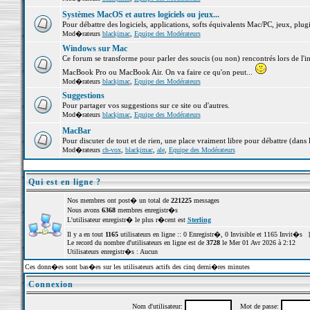
Systèmes MacOS et autres logiciels ou jeux...
Pour débattre des logiciels, applications, softs équivalents Mac/PC, jeux, plugi
Mod�rateurs
blackjmac
,
Equipe des Modérateurs
Windows sur Mac
Ce forum se transforme pour parler des soucis (ou non) rencontrés lors de l'i
MacBook Pro ou MacBook Air. On va faire ce qu'on peut...
Mod�rateurs
blackjmac
,
Equipe des Modérateurs
Suggestions
Pour partager vos suggestions sur ce site ou d'autres.
Mod�rateurs
blackjmac
,
Equipe des Modérateurs
MacBar
Pour discuter de tout et de rien, une place vraiment libre pour débattre (dans 
Mod�rateurs
ch-vox
,
blackjmac
,
ale
,
Equipe des Modérateurs
Qui est en ligne ?
Nos membres ont post� un total de
221225
messages
Nous avons
6368
membres enregistr�s
L'utilisateur enregistr� le plus r�cent est
Sterling
Il y a en tout
1165
utilisateurs en ligne :: 0 Enregistr�, 0 Invisible et 1165 Invit�s 
Le record du nombre d'utilisateurs en ligne est de
3728
le Mer 01 Avr 2026 à 2:12
Utilisateurs enregistr�s : Aucun
Ces donn�es sont bas�es sur les utilisateurs actifs des cinq derni�res minutes
Connexion
Nom d'utilisateur:
Mot de passe: