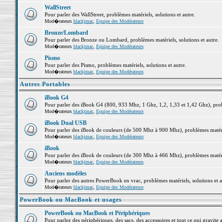
WallStreet
Pour parler des WallStreet, problèmes matériels, solutions et autre.
Mod�rateurs
blackjmac
,
Equipe des Modérateurs
Bronze/Lombard
Pour parler des Bronze ou Lombard, problèmes matériels, solutions et autre.
Mod�rateurs
blackjmac
,
Equipe des Modérateurs
Pismo
Pour parler des Pismo, problèmes matériels, solutions et autre.
Mod�rateurs
blackjmac
,
Equipe des Modérateurs
Autres Portables
iBook G4
Pour parler des iBook G4 (800, 933 Mhz, 1 Ghz, 1,2, 1,33 et 1,42 Ghz), probl
Mod�rateurs
blackjmac
,
Equipe des Modérateurs
iBook Dual USB
Pour parler des iBook de couleurs (de 500 Mhz à 900 Mhz), problèmes matériel
Mod�rateurs
blackjmac
,
Equipe des Modérateurs
iBook
Pour parler des iBook de couleurs (de 300 Mhz à 466 Mhz), problèmes matériel
Mod�rateurs
blackjmac
,
Equipe des Modérateurs
Anciens modèles
Pour parler des autres PowerBook en vrac, problèmes matériels, solutions et a
Mod�rateurs
blackjmac
,
Equipe des Modérateurs
PowerBook ou MacBook et usages
PowerBook ou MacBook et Périphériques
Pour parlez des périphériques, des sacs, des accessoires et tout ce qui grav