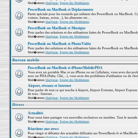
Mod�rateurs
blackjmac
,
Equipe des Modérateurs
PowerBook ou MacBook et Déplacements
Partie spéciale pour les routards qui utilisent des PowerBook ou MacBook. Co
voiture, bateau, avion...), les alimenter etc...
Mod�rateurs
blackjmac
,
Equipe des Modérateurs
PowerBook ou MacBook et Musique
Pour parlez des solutions et des utilisations faites du PowerBook ou MacBoo
Mod�rateurs
blackjmac
,
Equipe des Modérateurs
PowerBook ou MacBook et Photo/Vidéo
Pour parlez des solutions et des utilisations faites du PowerBook ou MacBook
Mod�rateurs
blackjmac
,
Equipe des Modérateurs
Bureau mobile
PowerBook ou MacBook et iPhone/Mobile/PDA
Vous avez un portable Mac et un iPhone ou un Cellulaire, vous avez des problè
avec un PDA (Palm, Clié,...), vous avez des problèmes d'utilisation ou de cho
Mod�rateurs
blackjmac
,
Equipe des Modérateurs
Airport, réseaux et Internet
Pour parler de tout ce qui touche à Airport, Airport Extreme, Airport Express e
de tous : Internet...
Mod�rateurs
blackjmac
,
Equipe des Modérateurs
Divers
Actualités
Pour nous faire partager vos nouvelles exclusives ou insolites. Tout le monde pe
Mod�rateurs
blackjmac
,
Equipe des Modérateurs
Réactions aux news
Pour réagir et débattre des actualités diffusées sur PowerBook-fr et MacBook-
Mod�rateurs
blackjmac
,
Equipe des Modérateurs