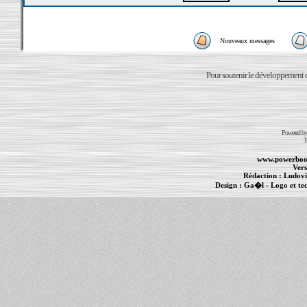
Nouveaux messages
Pour soutenir le développement du
Powered b
T
www.powerboo
Vers
Rédaction :
Ludovi
Design :
Ga�l
- Logo et te
Informations :
PowerBook
-
MacBook Pro
-
i