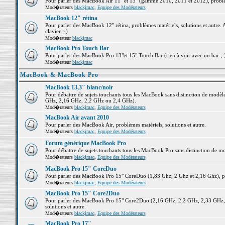
Pour parler des MacBook Air 11" et 13" (gamme 2010, 2011 et 2012), problème
Mod�rateurs
blackjmac
,
Equipe des Modérateurs
MacBook 12" rétina
Pour parler des MacBook 12" rétina, problèmes matériels, solutions et autre. 
clavier ;-)
Mod�rateur
blackjmac
MacBook Pro Touch Bar
Pour parler des MacBook Pro 13"et 15" Touch Bar (rien à voir avec un bar ;-) 
Mod�rateur
blackjmac
MacBook & MacBook Pro
MacBook 13,3" blanc/noir
Pour débattre de sujets touchants tous les MacBook sans distinction de mo
GHz, 2,16 GHz, 2,2 GHz ou 2,4 GHz).
Mod�rateurs
blackjmac
,
Equipe des Modérateurs
MacBook Air avant 2010
Pour parler des MacBook Air, problèmes matériels, solutions et autre.
Mod�rateurs
blackjmac
,
Equipe des Modérateurs
Forum générique MacBook Pro
Pour débattre de sujets touchants tous les MacBook Pro sans distinction de mo
Mod�rateurs
blackjmac
,
Equipe des Modérateurs
MacBook Pro 15" CoreDuo
Pour parler des MacBook Pro 15" CoreDuo (1,83 Ghz, 2 Ghz et 2,16 Ghz), pro
Mod�rateurs
blackjmac
,
Equipe des Modérateurs
MacBook Pro 15" Core2Duo
Pour parler des MacBook Pro 15" Core2Duo (2,16 GHz, 2,2 GHz, 2,33 GHz, 
solutions et autre.
Mod�rateurs
blackjmac
,
Equipe des Modérateurs
MacBook Pro 17"