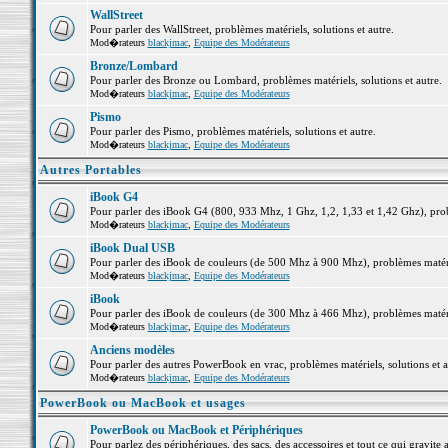
WallStreet
Pour parler des WallStreet, problèmes matériels, solutions et autre.
Mod�rateurs
blackjmac
,
Equipe des Modérateurs
Bronze/Lombard
Pour parler des Bronze ou Lombard, problèmes matériels, solutions et autre.
Mod�rateurs
blackjmac
,
Equipe des Modérateurs
Pismo
Pour parler des Pismo, problèmes matériels, solutions et autre.
Mod�rateurs
blackjmac
,
Equipe des Modérateurs
Autres Portables
iBook G4
Pour parler des iBook G4 (800, 933 Mhz, 1 Ghz, 1,2, 1,33 et 1,42 Ghz), probl
Mod�rateurs
blackjmac
,
Equipe des Modérateurs
iBook Dual USB
Pour parler des iBook de couleurs (de 500 Mhz à 900 Mhz), problèmes matériel
Mod�rateurs
blackjmac
,
Equipe des Modérateurs
iBook
Pour parler des iBook de couleurs (de 300 Mhz à 466 Mhz), problèmes matériel
Mod�rateurs
blackjmac
,
Equipe des Modérateurs
Anciens modèles
Pour parler des autres PowerBook en vrac, problèmes matériels, solutions et a
Mod�rateurs
blackjmac
,
Equipe des Modérateurs
PowerBook ou MacBook et usages
PowerBook ou MacBook et Périphériques
Pour parlez des périphériques, des sacs, des accessoires et tout ce qui grav