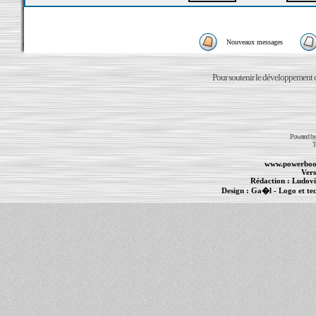
Nouveaux messages
Pour soutenir le développement du
Powered b
T
www.powerboo
Vers
Rédaction :
Ludovi
Design :
Ga�l
- Logo et te
Informations :
PowerBook
-
MacBook Pro
-
i