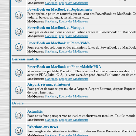
Mod�rateurs
blackjmac
,
Equipe des Modérateurs
PowerBook ou MacBook et Déplacements
Partie spéciale pour les routards qui utilisent des PowerBook ou MacBook. Co
voiture, bateau, avion...), les alimenter etc...
Mod�rateurs
blackjmac
,
Equipe des Modérateurs
PowerBook ou MacBook et Musique
Pour parlez des solutions et des utilisations faites du PowerBook ou MacBoo
Mod�rateurs
blackjmac
,
Equipe des Modérateurs
PowerBook ou MacBook et Photo/Vidéo
Pour parlez des solutions et des utilisations faites du PowerBook ou MacBook
Mod�rateurs
blackjmac
,
Equipe des Modérateurs
Bureau mobile
PowerBook ou MacBook et iPhone/Mobile/PDA
Vous avez un portable Mac et un iPhone ou un Cellulaire, vous avez des problè
avec un PDA (Palm, Clié,...), vous avez des problèmes d'utilisation ou de cho
Mod�rateurs
blackjmac
,
Equipe des Modérateurs
Airport, réseaux et Internet
Pour parler de tout ce qui touche à Airport, Airport Extreme, Airport Express e
de tous : Internet...
Mod�rateurs
blackjmac
,
Equipe des Modérateurs
Divers
Actualités
Pour nous faire partager vos nouvelles exclusives ou insolites. Tout le monde pe
Mod�rateurs
blackjmac
,
Equipe des Modérateurs
Réactions aux news
Pour réagir et débattre des actualités diffusées sur PowerBook-fr et MacBook-
Mod�rateurs
blackjmac
,
Equipe des Modérateurs