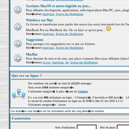
Systèmes MacOS et autres logiciels ou jeux...
Pour débattre des logiciels, applications, softs équivalents Mac/PC, jeux, plugi
Mod�rateurs
blackjmac
,
Equipe des Modérateurs
Windows sur Mac
Ce forum se transforme pour parler des soucis (ou non) rencontrés lors de l'i
MacBook Pro ou MacBook Air. On va faire ce qu'on peut...
Mod�rateurs
blackjmac
,
Equipe des Modérateurs
Suggestions
Pour partager vos suggestions sur ce site ou d'autres.
Mod�rateurs
blackjmac
,
Equipe des Modérateurs
MacBar
Pour discuter de tout et de rien, une place vraiment libre pour débattre (dans 
Mod�rateurs
ch-vox
,
blackjmac
,
ale
,
Equipe des Modérateurs
Qui est en ligne ?
Nos membres ont post� un total de
221225
messages
Nous avons
6368
membres enregistr�s
L'utilisateur enregistr� le plus r�cent est
Sterling
Il y a en tout
888
utilisateurs en ligne :: 0 Enregistr�, 0 Invisible et 888 Invit�s [
A
Le record du nombre d'utilisateurs en ligne est de
3728
le Mer 01 Avr 2026 à 2:12
Utilisateurs enregistr�s : Aucun
Ces donn�es sont bas�es sur les utilisateurs actifs des cinq derni�res minutes
Connexion
Nom d'utilisateur:
Mot de passe: