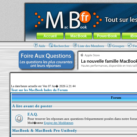
MacBook-fr.com : 100% Apple... 100% nomade !
Aller au contenu
-
Aller au menu général
-
Aller au menu de la
Menu général
Accueil
MacBook
PowerBook
iBo
Aide
Rechercher
Liste des Membres
Groupes
S'e
La date/heure actuelle est Ven 07 Ao� 2026 à 21:44
Tout sur les MacBook Index du Forum
Forum
A lire avant de poster
F.A.Q.
Pour trouver les réponses aux questions fréquemment posées dans notre foru
Mod�rateur
Equipe des Modérateurs
MacBook & MacBook Pro Unibody