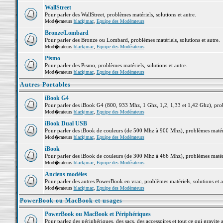
WallStreet
Pour parler des WallStreet, problèmes matériels, solutions et autre.
Mod�rateurs
blackjmac
,
Equipe des Modérateurs
Bronze/Lombard
Pour parler des Bronze ou Lombard, problèmes matériels, solutions et autre.
Mod�rateurs
blackjmac
,
Equipe des Modérateurs
Pismo
Pour parler des Pismo, problèmes matériels, solutions et autre.
Mod�rateurs
blackjmac
,
Equipe des Modérateurs
Autres Portables
iBook G4
Pour parler des iBook G4 (800, 933 Mhz, 1 Ghz, 1,2, 1,33 et 1,42 Ghz), probl
Mod�rateurs
blackjmac
,
Equipe des Modérateurs
iBook Dual USB
Pour parler des iBook de couleurs (de 500 Mhz à 900 Mhz), problèmes matériel
Mod�rateurs
blackjmac
,
Equipe des Modérateurs
iBook
Pour parler des iBook de couleurs (de 300 Mhz à 466 Mhz), problèmes matériel
Mod�rateurs
blackjmac
,
Equipe des Modérateurs
Anciens modèles
Pour parler des autres PowerBook en vrac, problèmes matériels, solutions et a
Mod�rateurs
blackjmac
,
Equipe des Modérateurs
PowerBook ou MacBook et usages
PowerBook ou MacBook et Périphériques
Pour parlez des périphériques, des sacs, des accessoires et tout ce qui grav