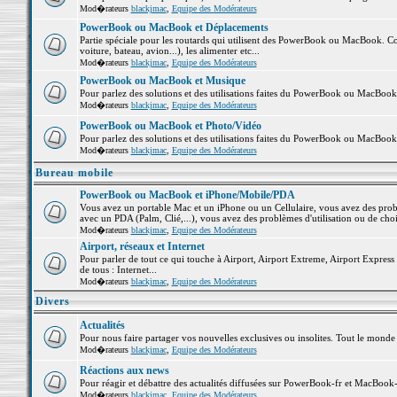
Mod�rateurs
blackjmac
,
Equipe des Modérateurs
PowerBook ou MacBook et Déplacements
Partie spéciale pour les routards qui utilisent des PowerBook ou MacBook. Co
voiture, bateau, avion...), les alimenter etc...
Mod�rateurs
blackjmac
,
Equipe des Modérateurs
PowerBook ou MacBook et Musique
Pour parlez des solutions et des utilisations faites du PowerBook ou MacBoo
Mod�rateurs
blackjmac
,
Equipe des Modérateurs
PowerBook ou MacBook et Photo/Vidéo
Pour parlez des solutions et des utilisations faites du PowerBook ou MacBook
Mod�rateurs
blackjmac
,
Equipe des Modérateurs
Bureau mobile
PowerBook ou MacBook et iPhone/Mobile/PDA
Vous avez un portable Mac et un iPhone ou un Cellulaire, vous avez des problè
avec un PDA (Palm, Clié,...), vous avez des problèmes d'utilisation ou de cho
Mod�rateurs
blackjmac
,
Equipe des Modérateurs
Airport, réseaux et Internet
Pour parler de tout ce qui touche à Airport, Airport Extreme, Airport Express e
de tous : Internet...
Mod�rateurs
blackjmac
,
Equipe des Modérateurs
Divers
Actualités
Pour nous faire partager vos nouvelles exclusives ou insolites. Tout le monde pe
Mod�rateurs
blackjmac
,
Equipe des Modérateurs
Réactions aux news
Pour réagir et débattre des actualités diffusées sur PowerBook-fr et MacBook-
Mod�rateurs
blackjmac
,
Equipe des Modérateurs