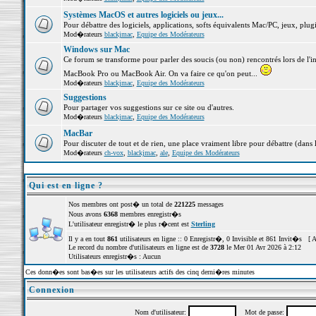
Systèmes MacOS et autres logiciels ou jeux...
Pour débattre des logiciels, applications, softs équivalents Mac/PC, jeux, plugi
Mod�rateurs
blackjmac
,
Equipe des Modérateurs
Windows sur Mac
Ce forum se transforme pour parler des soucis (ou non) rencontrés lors de l'i
MacBook Pro ou MacBook Air. On va faire ce qu'on peut...
Mod�rateurs
blackjmac
,
Equipe des Modérateurs
Suggestions
Pour partager vos suggestions sur ce site ou d'autres.
Mod�rateurs
blackjmac
,
Equipe des Modérateurs
MacBar
Pour discuter de tout et de rien, une place vraiment libre pour débattre (dans 
Mod�rateurs
ch-vox
,
blackjmac
,
ale
,
Equipe des Modérateurs
Qui est en ligne ?
Nos membres ont post� un total de
221225
messages
Nous avons
6368
membres enregistr�s
L'utilisateur enregistr� le plus r�cent est
Sterling
Il y a en tout
861
utilisateurs en ligne :: 0 Enregistr�, 0 Invisible et 861 Invit�s [
A
Le record du nombre d'utilisateurs en ligne est de
3728
le Mer 01 Avr 2026 à 2:12
Utilisateurs enregistr�s : Aucun
Ces donn�es sont bas�es sur les utilisateurs actifs des cinq derni�res minutes
Connexion
Nom d'utilisateur:
Mot de passe: