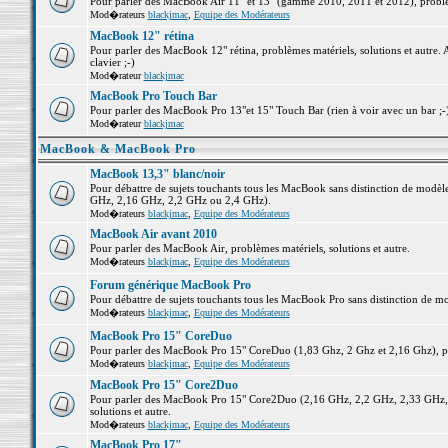
Pour parler des MacBook Air 11" et 13" (gamme 2010, 2011 et 2012), problème
Mod�rateurs
blackjmac
,
Equipe des Modérateurs
MacBook 12" rétina
Pour parler des MacBook 12" rétina, problèmes matériels, solutions et autre. 
clavier ;-)
Mod�rateur
blackjmac
MacBook Pro Touch Bar
Pour parler des MacBook Pro 13"et 15" Touch Bar (rien à voir avec un bar ;-) 
Mod�rateur
blackjmac
MacBook & MacBook Pro
MacBook 13,3" blanc/noir
Pour débattre de sujets touchants tous les MacBook sans distinction de mo
GHz, 2,16 GHz, 2,2 GHz ou 2,4 GHz).
Mod�rateurs
blackjmac
,
Equipe des Modérateurs
MacBook Air avant 2010
Pour parler des MacBook Air, problèmes matériels, solutions et autre.
Mod�rateurs
blackjmac
,
Equipe des Modérateurs
Forum générique MacBook Pro
Pour débattre de sujets touchants tous les MacBook Pro sans distinction de mo
Mod�rateurs
blackjmac
,
Equipe des Modérateurs
MacBook Pro 15" CoreDuo
Pour parler des MacBook Pro 15" CoreDuo (1,83 Ghz, 2 Ghz et 2,16 Ghz), pro
Mod�rateurs
blackjmac
,
Equipe des Modérateurs
MacBook Pro 15" Core2Duo
Pour parler des MacBook Pro 15" Core2Duo (2,16 GHz, 2,2 GHz, 2,33 GHz, 
solutions et autre.
Mod�rateurs
blackjmac
,
Equipe des Modérateurs
MacBook Pro 17"