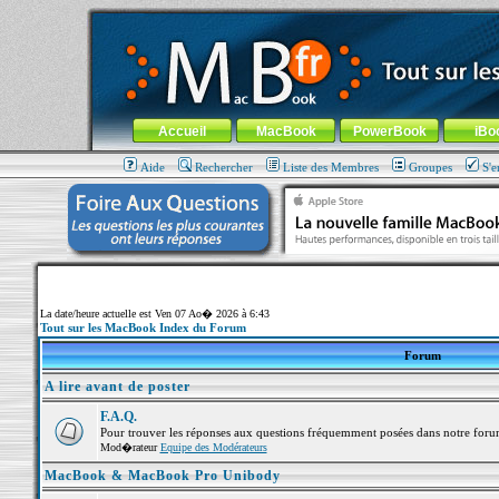
MacBook-fr.com : 100% Apple... 100% nomade !
Aller au contenu
-
Aller au menu général
-
Aller au menu de la
Menu général
Accueil
MacBook
PowerBook
iBo
Aide
Rechercher
Liste des Membres
Groupes
S'e
La date/heure actuelle est Ven 07 Ao� 2026 à 6:43
Tout sur les MacBook Index du Forum
Forum
A lire avant de poster
F.A.Q.
Pour trouver les réponses aux questions fréquemment posées dans notre foru
Mod�rateur
Equipe des Modérateurs
MacBook & MacBook Pro Unibody