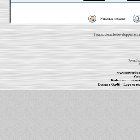
Nouveaux messages
Pour soutenir le développement du
Powered b
T
www.powerboo
Vers
Rédaction :
Ludovi
Design :
Ga�l
- Logo et te
Informations :
PowerBook
-
MacBook Pro
-
i