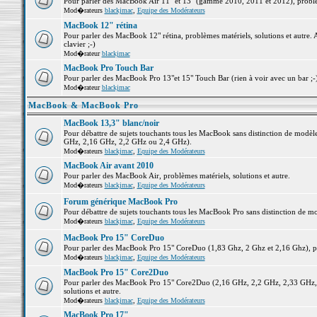
Pour parler des MacBook Air 11" et 13" (gamme 2010, 2011 et 2012), problème
Mod�rateurs
blackjmac
,
Equipe des Modérateurs
MacBook 12" rétina
Pour parler des MacBook 12" rétina, problèmes matériels, solutions et autre. 
clavier ;-)
Mod�rateur
blackjmac
MacBook Pro Touch Bar
Pour parler des MacBook Pro 13"et 15" Touch Bar (rien à voir avec un bar ;-) 
Mod�rateur
blackjmac
MacBook & MacBook Pro
MacBook 13,3" blanc/noir
Pour débattre de sujets touchants tous les MacBook sans distinction de mo
GHz, 2,16 GHz, 2,2 GHz ou 2,4 GHz).
Mod�rateurs
blackjmac
,
Equipe des Modérateurs
MacBook Air avant 2010
Pour parler des MacBook Air, problèmes matériels, solutions et autre.
Mod�rateurs
blackjmac
,
Equipe des Modérateurs
Forum générique MacBook Pro
Pour débattre de sujets touchants tous les MacBook Pro sans distinction de mo
Mod�rateurs
blackjmac
,
Equipe des Modérateurs
MacBook Pro 15" CoreDuo
Pour parler des MacBook Pro 15" CoreDuo (1,83 Ghz, 2 Ghz et 2,16 Ghz), pro
Mod�rateurs
blackjmac
,
Equipe des Modérateurs
MacBook Pro 15" Core2Duo
Pour parler des MacBook Pro 15" Core2Duo (2,16 GHz, 2,2 GHz, 2,33 GHz, 
solutions et autre.
Mod�rateurs
blackjmac
,
Equipe des Modérateurs
MacBook Pro 17"