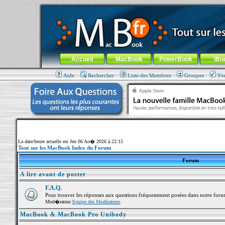
MacBook-fr.com : 100% Apple... 100% nomade !
Aller au contenu
-
Aller au menu général
-
Aller au menu de la
Menu général
Accueil
MacBook
PowerBook
iBo
Aide
Rechercher
Liste des Membres
Groupes
S'e
La date/heure actuelle est Jeu 06 Ao� 2026 à 22:15
Tout sur les MacBook Index du Forum
Forum
A lire avant de poster
F.A.Q.
Pour trouver les réponses aux questions fréquemment posées dans notre foru
Mod�rateur
Equipe des Modérateurs
MacBook & MacBook Pro Unibody