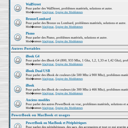
WallStreet
Pour parler des WallStreet, problèmes matériels, solutions et autre.
Mod�rateurs
blackjmac
,
Equipe des Modérateurs
Bronze/Lombard
Pour parler des Bronze ou Lombard, problèmes matériels, solutions et autre.
Mod�rateurs
blackjmac
,
Equipe des Modérateurs
Pismo
Pour parler des Pismo, problèmes matériels, solutions et autre.
Mod�rateurs
blackjmac
,
Equipe des Modérateurs
Autres Portables
iBook G4
Pour parler des iBook G4 (800, 933 Mhz, 1 Ghz, 1,2, 1,33 et 1,42 Ghz), probl
Mod�rateurs
blackjmac
,
Equipe des Modérateurs
iBook Dual USB
Pour parler des iBook de couleurs (de 500 Mhz à 900 Mhz), problèmes matériel
Mod�rateurs
blackjmac
,
Equipe des Modérateurs
iBook
Pour parler des iBook de couleurs (de 300 Mhz à 466 Mhz), problèmes matériel
Mod�rateurs
blackjmac
,
Equipe des Modérateurs
Anciens modèles
Pour parler des autres PowerBook en vrac, problèmes matériels, solutions et a
Mod�rateurs
blackjmac
,
Equipe des Modérateurs
PowerBook ou MacBook et usages
PowerBook ou MacBook et Périphériques
Pour parlez des périphériques, des sacs, des accessoires et tout ce qui grav