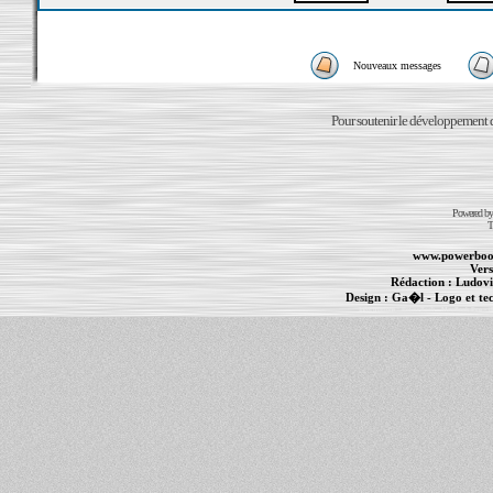
Nouveaux messages
Pour soutenir le développement du
Powered b
T
www.powerboo
Vers
Rédaction :
Ludovi
Design :
Ga�l
- Logo et te
Informations :
PowerBook
-
MacBook Pro
-
i