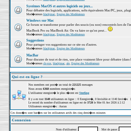
Systèmes MacOS et autres logiciels ou jeux...
Pour débattre des logiciels, applications, softs équivalents Mac/PC, jeux, plugi
Mod�rateurs
blackjmac
,
Equipe des Modérateurs
Windows sur Mac
Ce forum se transforme pour parler des soucis (ou non) rencontrés lors de l'i
MacBook Pro ou MacBook Air. On va faire ce qu'on peut...
Mod�rateurs
blackjmac
,
Equipe des Modérateurs
Suggestions
Pour partager vos suggestions sur ce site ou d'autres.
Mod�rateurs
blackjmac
,
Equipe des Modérateurs
MacBar
Pour discuter de tout et de rien, une place vraiment libre pour débattre (dans 
Mod�rateurs
ch-vox
,
blackjmac
,
ale
,
Equipe des Modérateurs
Qui est en ligne ?
Nos membres ont post� un total de
221225
messages
Nous avons
6368
membres enregistr�s
L'utilisateur enregistr� le plus r�cent est
Sterling
Il y a en tout
1140
utilisateurs en ligne :: 0 Enregistr�, 0 Invisible et 1140 Invit�s 
Le record du nombre d'utilisateurs en ligne est de
3728
le Mer 01 Avr 2026 à 2:12
Utilisateurs enregistr�s : Aucun
Ces donn�es sont bas�es sur les utilisateurs actifs des cinq derni�res minutes
Connexion
Nom d'utilisateur:
Mot de passe: