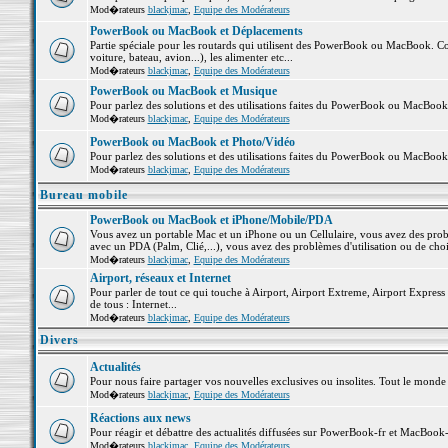
Mod�rateurs
blackjmac
,
Equipe des Modérateurs
PowerBook ou MacBook et Déplacements
Partie spéciale pour les routards qui utilisent des PowerBook ou MacBook. Co
voiture, bateau, avion...), les alimenter etc...
Mod�rateurs
blackjmac
,
Equipe des Modérateurs
PowerBook ou MacBook et Musique
Pour parlez des solutions et des utilisations faites du PowerBook ou MacBoo
Mod�rateurs
blackjmac
,
Equipe des Modérateurs
PowerBook ou MacBook et Photo/Vidéo
Pour parlez des solutions et des utilisations faites du PowerBook ou MacBook
Mod�rateurs
blackjmac
,
Equipe des Modérateurs
Bureau mobile
PowerBook ou MacBook et iPhone/Mobile/PDA
Vous avez un portable Mac et un iPhone ou un Cellulaire, vous avez des problè
avec un PDA (Palm, Clié,...), vous avez des problèmes d'utilisation ou de cho
Mod�rateurs
blackjmac
,
Equipe des Modérateurs
Airport, réseaux et Internet
Pour parler de tout ce qui touche à Airport, Airport Extreme, Airport Express e
de tous : Internet...
Mod�rateurs
blackjmac
,
Equipe des Modérateurs
Divers
Actualités
Pour nous faire partager vos nouvelles exclusives ou insolites. Tout le monde pe
Mod�rateurs
blackjmac
,
Equipe des Modérateurs
Réactions aux news
Pour réagir et débattre des actualités diffusées sur PowerBook-fr et MacBook-
Mod�rateurs
blackjmac
,
Equipe des Modérateurs