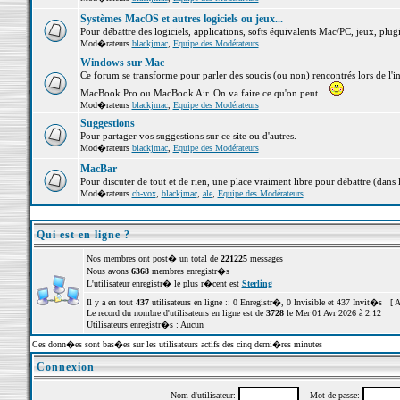
Systèmes MacOS et autres logiciels ou jeux...
Pour débattre des logiciels, applications, softs équivalents Mac/PC, jeux, plugi
Mod�rateurs
blackjmac
,
Equipe des Modérateurs
Windows sur Mac
Ce forum se transforme pour parler des soucis (ou non) rencontrés lors de l'i
MacBook Pro ou MacBook Air. On va faire ce qu'on peut...
Mod�rateurs
blackjmac
,
Equipe des Modérateurs
Suggestions
Pour partager vos suggestions sur ce site ou d'autres.
Mod�rateurs
blackjmac
,
Equipe des Modérateurs
MacBar
Pour discuter de tout et de rien, une place vraiment libre pour débattre (dans 
Mod�rateurs
ch-vox
,
blackjmac
,
ale
,
Equipe des Modérateurs
Qui est en ligne ?
Nos membres ont post� un total de
221225
messages
Nous avons
6368
membres enregistr�s
L'utilisateur enregistr� le plus r�cent est
Sterling
Il y a en tout
437
utilisateurs en ligne :: 0 Enregistr�, 0 Invisible et 437 Invit�s [
A
Le record du nombre d'utilisateurs en ligne est de
3728
le Mer 01 Avr 2026 à 2:12
Utilisateurs enregistr�s : Aucun
Ces donn�es sont bas�es sur les utilisateurs actifs des cinq derni�res minutes
Connexion
Nom d'utilisateur:
Mot de passe: