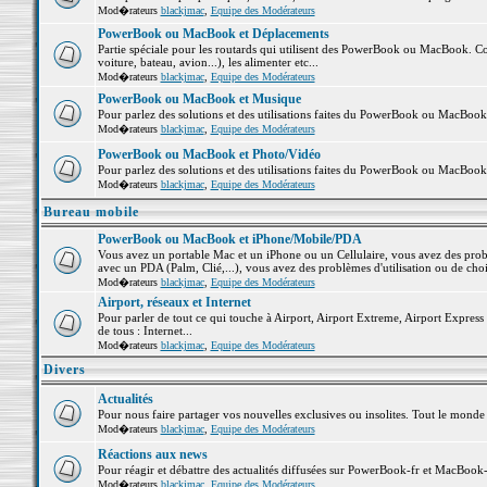
Mod�rateurs
blackjmac
,
Equipe des Modérateurs
PowerBook ou MacBook et Déplacements
Partie spéciale pour les routards qui utilisent des PowerBook ou MacBook. Co
voiture, bateau, avion...), les alimenter etc...
Mod�rateurs
blackjmac
,
Equipe des Modérateurs
PowerBook ou MacBook et Musique
Pour parlez des solutions et des utilisations faites du PowerBook ou MacBoo
Mod�rateurs
blackjmac
,
Equipe des Modérateurs
PowerBook ou MacBook et Photo/Vidéo
Pour parlez des solutions et des utilisations faites du PowerBook ou MacBook
Mod�rateurs
blackjmac
,
Equipe des Modérateurs
Bureau mobile
PowerBook ou MacBook et iPhone/Mobile/PDA
Vous avez un portable Mac et un iPhone ou un Cellulaire, vous avez des problè
avec un PDA (Palm, Clié,...), vous avez des problèmes d'utilisation ou de cho
Mod�rateurs
blackjmac
,
Equipe des Modérateurs
Airport, réseaux et Internet
Pour parler de tout ce qui touche à Airport, Airport Extreme, Airport Express e
de tous : Internet...
Mod�rateurs
blackjmac
,
Equipe des Modérateurs
Divers
Actualités
Pour nous faire partager vos nouvelles exclusives ou insolites. Tout le monde pe
Mod�rateurs
blackjmac
,
Equipe des Modérateurs
Réactions aux news
Pour réagir et débattre des actualités diffusées sur PowerBook-fr et MacBook-
Mod�rateurs
blackjmac
,
Equipe des Modérateurs