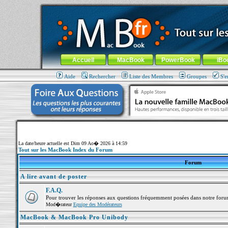
MacBook-fr.com : 100% Apple... 100% nomade !
Aller au contenu
-
Aller au menu général
-
Aller au menu de la
Menu général
Accueil
MacBook
PowerBook
iBo
Aide
Rechercher
Liste des Membres
Groupes
S'e
La date/heure actuelle est Dim 09 Ao� 2026 à 14:59
Tout sur les MacBook Index du Forum
Forum
A lire avant de poster
F.A.Q.
Pour trouver les réponses aux questions fréquemment posées dans notre foru
Mod�rateur
Equipe des Modérateurs
MacBook & MacBook Pro Unibody