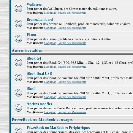
WallStreet
Pour parler des WallStreet, problèmes matériels, solutions et autre.
Mod�rateurs
blackjmac
,
Equipe des Modérateurs
Bronze/Lombard
Pour parler des Bronze ou Lombard, problèmes matériels, solutions et autre.
Mod�rateurs
blackjmac
,
Equipe des Modérateurs
Pismo
Pour parler des Pismo, problèmes matériels, solutions et autre.
Mod�rateurs
blackjmac
,
Equipe des Modérateurs
Autres Portables
iBook G4
Pour parler des iBook G4 (800, 933 Mhz, 1 Ghz, 1,2, 1,33 et 1,42 Ghz), probl
Mod�rateurs
blackjmac
,
Equipe des Modérateurs
iBook Dual USB
Pour parler des iBook de couleurs (de 500 Mhz à 900 Mhz), problèmes matériel
Mod�rateurs
blackjmac
,
Equipe des Modérateurs
iBook
Pour parler des iBook de couleurs (de 300 Mhz à 466 Mhz), problèmes matériel
Mod�rateurs
blackjmac
,
Equipe des Modérateurs
Anciens modèles
Pour parler des autres PowerBook en vrac, problèmes matériels, solutions et a
Mod�rateurs
blackjmac
,
Equipe des Modérateurs
PowerBook ou MacBook et usages
PowerBook ou MacBook et Périphériques
Pour parlez des périphériques, des sacs, des accessoires et tout ce qui grav