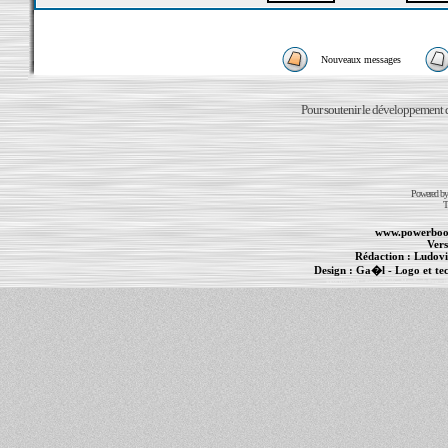
Nouveaux messages
Pour soutenir le développement du
Powered b
T
www.powerboo
Vers
Rédaction :
Ludovi
Design :
Ga�l
- Logo et te
Informations :
PowerBook
-
MacBook Pro
-
i