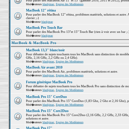
Pour parler des MacBook Air 11" et 13" (gamme 2010, 2011 et 2012), problème
Mod�rateurs
blackjmac
,
Equipe des Modérateurs
MacBook 12" rétina
Pour parler des MacBook 12" rétina, problèmes matériels, solutions et autre. 
clavier ;-)
Mod�rateur
blackjmac
MacBook Pro Touch Bar
Pour parler des MacBook Pro 13"et 15" Touch Bar (rien à voir avec un bar ;-) 
Mod�rateur
blackjmac
MacBook & MacBook Pro
MacBook 13,3" blanc/noir
Pour débattre de sujets touchants tous les MacBook sans distinction de mo
GHz, 2,16 GHz, 2,2 GHz ou 2,4 GHz).
Mod�rateurs
blackjmac
,
Equipe des Modérateurs
MacBook Air avant 2010
Pour parler des MacBook Air, problèmes matériels, solutions et autre.
Mod�rateurs
blackjmac
,
Equipe des Modérateurs
Forum générique MacBook Pro
Pour débattre de sujets touchants tous les MacBook Pro sans distinction de mo
Mod�rateurs
blackjmac
,
Equipe des Modérateurs
MacBook Pro 15" CoreDuo
Pour parler des MacBook Pro 15" CoreDuo (1,83 Ghz, 2 Ghz et 2,16 Ghz), pro
Mod�rateurs
blackjmac
,
Equipe des Modérateurs
MacBook Pro 15" Core2Duo
Pour parler des MacBook Pro 15" Core2Duo (2,16 GHz, 2,2 GHz, 2,33 GHz, 
solutions et autre.
Mod�rateurs
blackjmac
,
Equipe des Modérateurs
MacBook Pro 17"