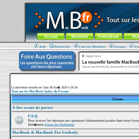
MacBook-fr.com : 100% Apple... 100% nomade !
Aller au contenu
-
Aller au menu général
-
Aller au menu de la
Menu général
Accueil
MacBook
PowerBook
iBo
Aide
Rechercher
Liste des Membres
Groupes
S'e
La date/heure actuelle est Sam 08 Ao� 2026 à 18:30
Tout sur les MacBook Index du Forum
Forum
A lire avant de poster
F.A.Q.
Pour trouver les réponses aux questions fréquemment posées dans notre foru
Mod�rateur
Equipe des Modérateurs
MacBook & MacBook Pro Unibody