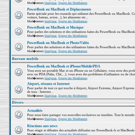
Mod�rateurs
blackjmac
,
Equipe des Modérateurs
PowerBook ou MacBook et Déplacements
Partie spéciale pour les routards qui utilisent des PowerBook ou MacBook. Co
voiture, bateau, avion...), les alimenter etc...
Mod�rateurs
blackjmac
,
Equipe des Modérateurs
PowerBook ou MacBook et Musique
Pour parlez des solutions et des utilisations faites du PowerBook ou MacBoo
Mod�rateurs
blackjmac
,
Equipe des Modérateurs
PowerBook ou MacBook et Photo/Vidéo
Pour parlez des solutions et des utilisations faites du PowerBook ou MacBook
Mod�rateurs
blackjmac
,
Equipe des Modérateurs
Bureau mobile
PowerBook ou MacBook et iPhone/Mobile/PDA
Vous avez un portable Mac et un iPhone ou un Cellulaire, vous avez des problè
avec un PDA (Palm, Clié,...), vous avez des problèmes d'utilisation ou de cho
Mod�rateurs
blackjmac
,
Equipe des Modérateurs
Airport, réseaux et Internet
Pour parler de tout ce qui touche à Airport, Airport Extreme, Airport Express e
de tous : Internet...
Mod�rateurs
blackjmac
,
Equipe des Modérateurs
Divers
Actualités
Pour nous faire partager vos nouvelles exclusives ou insolites. Tout le monde pe
Mod�rateurs
blackjmac
,
Equipe des Modérateurs
Réactions aux news
Pour réagir et débattre des actualités diffusées sur PowerBook-fr et MacBook-
Mod�rateurs
blackjmac
,
Equipe des Modérateurs