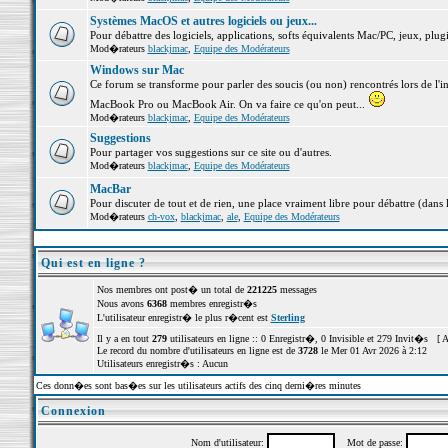
Systèmes MacOS et autres logiciels ou jeux...
Pour débattre des logiciels, applications, softs équivalents Mac/PC, jeux, plugi
Mod�rateurs
blackjmac
,
Equipe des Modérateurs
Windows sur Mac
Ce forum se transforme pour parler des soucis (ou non) rencontrés lors de l'i
MacBook Pro ou MacBook Air. On va faire ce qu'on peut...
Mod�rateurs
blackjmac
,
Equipe des Modérateurs
Suggestions
Pour partager vos suggestions sur ce site ou d'autres.
Mod�rateurs
blackjmac
,
Equipe des Modérateurs
MacBar
Pour discuter de tout et de rien, une place vraiment libre pour débattre (dans 
Mod�rateurs
ch-vox
,
blackjmac
,
ale
,
Equipe des Modérateurs
Qui est en ligne ?
Nos membres ont post� un total de
221225
messages
Nous avons
6368
membres enregistr�s
L'utilisateur enregistr� le plus r�cent est
Sterling
Il y a en tout
279
utilisateurs en ligne :: 0 Enregistr�, 0 Invisible et 279 Invit�s [
A
Le record du nombre d'utilisateurs en ligne est de
3728
le Mer 01 Avr 2026 à 2:12
Utilisateurs enregistr�s : Aucun
Ces donn�es sont bas�es sur les utilisateurs actifs des cinq derni�res minutes
Connexion
Nom d'utilisateur:
Mot de passe: