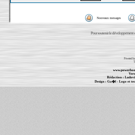
Nouveaux messages
Pour soutenir le développement du
Powered b
T
www.powerboo
Vers
Rédaction :
Ludovi
Design :
Ga�l
- Logo et te
Informations :
PowerBook
-
MacBook Pro
-
i