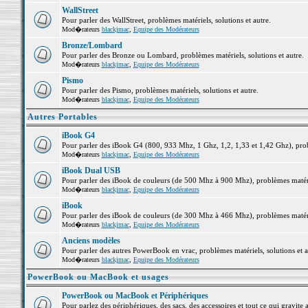
WallStreet
Pour parler des WallStreet, problèmes matériels, solutions et autre.
Mod�rateurs
blackjmac
,
Equipe des Modérateurs
Bronze/Lombard
Pour parler des Bronze ou Lombard, problèmes matériels, solutions et autre.
Mod�rateurs
blackjmac
,
Equipe des Modérateurs
Pismo
Pour parler des Pismo, problèmes matériels, solutions et autre.
Mod�rateurs
blackjmac
,
Equipe des Modérateurs
Autres Portables
iBook G4
Pour parler des iBook G4 (800, 933 Mhz, 1 Ghz, 1,2, 1,33 et 1,42 Ghz), probl
Mod�rateurs
blackjmac
,
Equipe des Modérateurs
iBook Dual USB
Pour parler des iBook de couleurs (de 500 Mhz à 900 Mhz), problèmes matériel
Mod�rateurs
blackjmac
,
Equipe des Modérateurs
iBook
Pour parler des iBook de couleurs (de 300 Mhz à 466 Mhz), problèmes matériel
Mod�rateurs
blackjmac
,
Equipe des Modérateurs
Anciens modèles
Pour parler des autres PowerBook en vrac, problèmes matériels, solutions et a
Mod�rateurs
blackjmac
,
Equipe des Modérateurs
PowerBook ou MacBook et usages
PowerBook ou MacBook et Périphériques
Pour parlez des périphériques, des sacs, des accessoires et tout ce qui grav