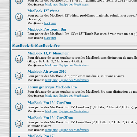
Pour parler des MacBook Air 11" et 13" (gamme 2010, 2011 et 2012), problème
Mod�rateurs
blackjmac
,
Equipe des Modérateurs
MacBook 12" rétina
Pour parler des MacBook 12" rétina, problèmes matériels, solutions et autre. 
clavier ;-)
Mod�rateur
blackjmac
MacBook Pro Touch Bar
Pour parler des MacBook Pro 13"et 15" Touch Bar (rien à voir avec un bar ;-) 
Mod�rateur
blackjmac
MacBook & MacBook Pro
MacBook 13,3" blanc/noir
Pour débattre de sujets touchants tous les MacBook sans distinction de mo
GHz, 2,16 GHz, 2,2 GHz ou 2,4 GHz).
Mod�rateurs
blackjmac
,
Equipe des Modérateurs
MacBook Air avant 2010
Pour parler des MacBook Air, problèmes matériels, solutions et autre.
Mod�rateurs
blackjmac
,
Equipe des Modérateurs
Forum générique MacBook Pro
Pour débattre de sujets touchants tous les MacBook Pro sans distinction de mo
Mod�rateurs
blackjmac
,
Equipe des Modérateurs
MacBook Pro 15" CoreDuo
Pour parler des MacBook Pro 15" CoreDuo (1,83 Ghz, 2 Ghz et 2,16 Ghz), pro
Mod�rateurs
blackjmac
,
Equipe des Modérateurs
MacBook Pro 15" Core2Duo
Pour parler des MacBook Pro 15" Core2Duo (2,16 GHz, 2,2 GHz, 2,33 GHz, 
solutions et autre.
Mod�rateurs
blackjmac
,
Equipe des Modérateurs
MacBook Pro 17"