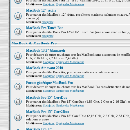
Pour parler des MacBook Air 11" et 13" (gamme 2010, 2011 et 2012), problème
Mod�rateurs
blackjmac
,
Equipe des Modérateurs
MacBook 12" rétina
Pour parler des MacBook 12" rétina, problèmes matériels, solutions et autre. 
clavier ;-)
Mod�rateur
blackjmac
MacBook Pro Touch Bar
Pour parler des MacBook Pro 13"et 15" Touch Bar (rien à voir avec un bar ;-) 
Mod�rateur
blackjmac
MacBook & MacBook Pro
MacBook 13,3" blanc/noir
Pour débattre de sujets touchants tous les MacBook sans distinction de mo
GHz, 2,16 GHz, 2,2 GHz ou 2,4 GHz).
Mod�rateurs
blackjmac
,
Equipe des Modérateurs
MacBook Air avant 2010
Pour parler des MacBook Air, problèmes matériels, solutions et autre.
Mod�rateurs
blackjmac
,
Equipe des Modérateurs
Forum générique MacBook Pro
Pour débattre de sujets touchants tous les MacBook Pro sans distinction de mo
Mod�rateurs
blackjmac
,
Equipe des Modérateurs
MacBook Pro 15" CoreDuo
Pour parler des MacBook Pro 15" CoreDuo (1,83 Ghz, 2 Ghz et 2,16 Ghz), pro
Mod�rateurs
blackjmac
,
Equipe des Modérateurs
MacBook Pro 15" Core2Duo
Pour parler des MacBook Pro 15" Core2Duo (2,16 GHz, 2,2 GHz, 2,33 GHz, 
solutions et autre.
Mod�rateurs
blackjmac
,
Equipe des Modérateurs
MacBook Pro 17"