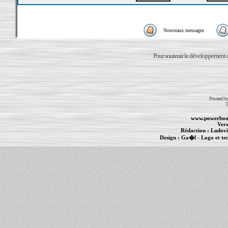
Nouveaux messages
Pour soutenir le développement du
Powered b
T
www.powerboo
Vers
Rédaction :
Ludovi
Design :
Ga�l
- Logo et te
Informations :
PowerBook
-
MacBook Pro
-
i