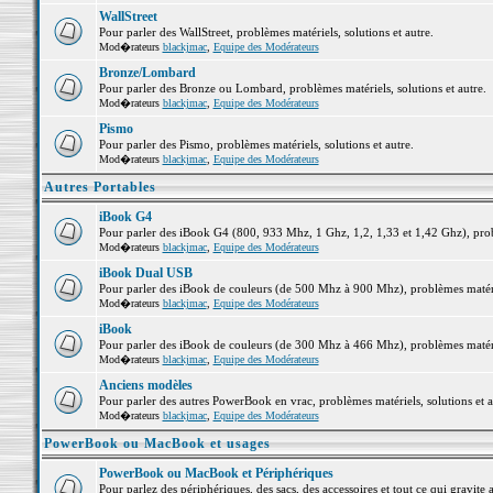
WallStreet
Pour parler des WallStreet, problèmes matériels, solutions et autre.
Mod�rateurs
blackjmac
,
Equipe des Modérateurs
Bronze/Lombard
Pour parler des Bronze ou Lombard, problèmes matériels, solutions et autre.
Mod�rateurs
blackjmac
,
Equipe des Modérateurs
Pismo
Pour parler des Pismo, problèmes matériels, solutions et autre.
Mod�rateurs
blackjmac
,
Equipe des Modérateurs
Autres Portables
iBook G4
Pour parler des iBook G4 (800, 933 Mhz, 1 Ghz, 1,2, 1,33 et 1,42 Ghz), probl
Mod�rateurs
blackjmac
,
Equipe des Modérateurs
iBook Dual USB
Pour parler des iBook de couleurs (de 500 Mhz à 900 Mhz), problèmes matériel
Mod�rateurs
blackjmac
,
Equipe des Modérateurs
iBook
Pour parler des iBook de couleurs (de 300 Mhz à 466 Mhz), problèmes matériel
Mod�rateurs
blackjmac
,
Equipe des Modérateurs
Anciens modèles
Pour parler des autres PowerBook en vrac, problèmes matériels, solutions et a
Mod�rateurs
blackjmac
,
Equipe des Modérateurs
PowerBook ou MacBook et usages
PowerBook ou MacBook et Périphériques
Pour parlez des périphériques, des sacs, des accessoires et tout ce qui grav