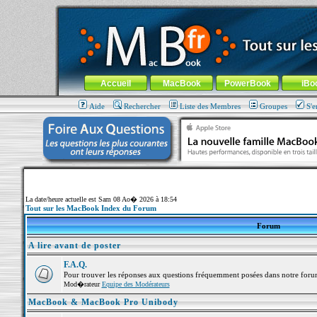
MacBook-fr.com : 100% Apple... 100% nomade !
Aller au contenu
-
Aller au menu général
-
Aller au menu de la
Menu général
Accueil
MacBook
PowerBook
iBo
Aide
Rechercher
Liste des Membres
Groupes
S'e
La date/heure actuelle est Sam 08 Ao� 2026 à 18:54
Tout sur les MacBook Index du Forum
Forum
A lire avant de poster
F.A.Q.
Pour trouver les réponses aux questions fréquemment posées dans notre foru
Mod�rateur
Equipe des Modérateurs
MacBook & MacBook Pro Unibody