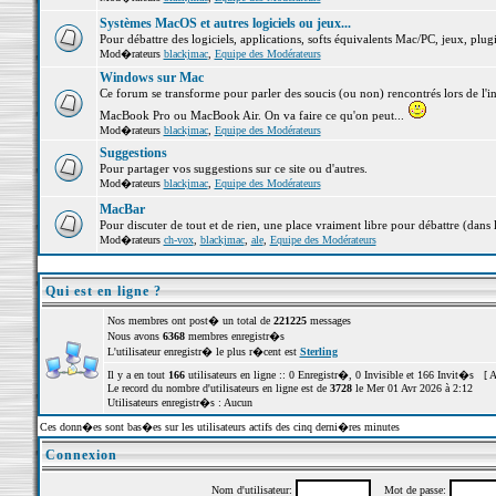
Systèmes MacOS et autres logiciels ou jeux...
Pour débattre des logiciels, applications, softs équivalents Mac/PC, jeux, plugi
Mod�rateurs
blackjmac
,
Equipe des Modérateurs
Windows sur Mac
Ce forum se transforme pour parler des soucis (ou non) rencontrés lors de l'i
MacBook Pro ou MacBook Air. On va faire ce qu'on peut...
Mod�rateurs
blackjmac
,
Equipe des Modérateurs
Suggestions
Pour partager vos suggestions sur ce site ou d'autres.
Mod�rateurs
blackjmac
,
Equipe des Modérateurs
MacBar
Pour discuter de tout et de rien, une place vraiment libre pour débattre (dans 
Mod�rateurs
ch-vox
,
blackjmac
,
ale
,
Equipe des Modérateurs
Qui est en ligne ?
Nos membres ont post� un total de
221225
messages
Nous avons
6368
membres enregistr�s
L'utilisateur enregistr� le plus r�cent est
Sterling
Il y a en tout
166
utilisateurs en ligne :: 0 Enregistr�, 0 Invisible et 166 Invit�s [
A
Le record du nombre d'utilisateurs en ligne est de
3728
le Mer 01 Avr 2026 à 2:12
Utilisateurs enregistr�s : Aucun
Ces donn�es sont bas�es sur les utilisateurs actifs des cinq derni�res minutes
Connexion
Nom d'utilisateur:
Mot de passe: