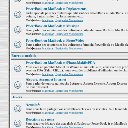
Mod�rateurs
blackjmac
,
Equipe des Modérateurs
PowerBook ou MacBook et Déplacements
Partie spéciale pour les routards qui utilisent des PowerBook ou MacBook. Co
voiture, bateau, avion...), les alimenter etc...
Mod�rateurs
blackjmac
,
Equipe des Modérateurs
PowerBook ou MacBook et Musique
Pour parlez des solutions et des utilisations faites du PowerBook ou MacBoo
Mod�rateurs
blackjmac
,
Equipe des Modérateurs
PowerBook ou MacBook et Photo/Vidéo
Pour parlez des solutions et des utilisations faites du PowerBook ou MacBook
Mod�rateurs
blackjmac
,
Equipe des Modérateurs
Bureau mobile
PowerBook ou MacBook et iPhone/Mobile/PDA
Vous avez un portable Mac et un iPhone ou un Cellulaire, vous avez des problè
avec un PDA (Palm, Clié,...), vous avez des problèmes d'utilisation ou de cho
Mod�rateurs
blackjmac
,
Equipe des Modérateurs
Airport, réseaux et Internet
Pour parler de tout ce qui touche à Airport, Airport Extreme, Airport Express e
de tous : Internet...
Mod�rateurs
blackjmac
,
Equipe des Modérateurs
Divers
Actualités
Pour nous faire partager vos nouvelles exclusives ou insolites. Tout le monde pe
Mod�rateurs
blackjmac
,
Equipe des Modérateurs
Réactions aux news
Pour réagir et débattre des actualités diffusées sur PowerBook-fr et MacBook-
Mod�rateurs
blackjmac
,
Equipe des Modérateurs