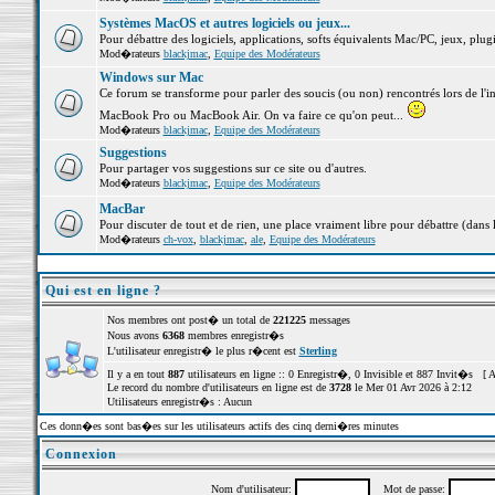
Systèmes MacOS et autres logiciels ou jeux...
Pour débattre des logiciels, applications, softs équivalents Mac/PC, jeux, plugi
Mod�rateurs
blackjmac
,
Equipe des Modérateurs
Windows sur Mac
Ce forum se transforme pour parler des soucis (ou non) rencontrés lors de l'i
MacBook Pro ou MacBook Air. On va faire ce qu'on peut...
Mod�rateurs
blackjmac
,
Equipe des Modérateurs
Suggestions
Pour partager vos suggestions sur ce site ou d'autres.
Mod�rateurs
blackjmac
,
Equipe des Modérateurs
MacBar
Pour discuter de tout et de rien, une place vraiment libre pour débattre (dans 
Mod�rateurs
ch-vox
,
blackjmac
,
ale
,
Equipe des Modérateurs
Qui est en ligne ?
Nos membres ont post� un total de
221225
messages
Nous avons
6368
membres enregistr�s
L'utilisateur enregistr� le plus r�cent est
Sterling
Il y a en tout
887
utilisateurs en ligne :: 0 Enregistr�, 0 Invisible et 887 Invit�s [
A
Le record du nombre d'utilisateurs en ligne est de
3728
le Mer 01 Avr 2026 à 2:12
Utilisateurs enregistr�s : Aucun
Ces donn�es sont bas�es sur les utilisateurs actifs des cinq derni�res minutes
Connexion
Nom d'utilisateur:
Mot de passe: