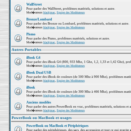
WallStreet
Pour parler des WallStreet, problèmes matériels, solutions et autre.
Mod�rateurs
blackjmac
,
Equipe des Modérateurs
Bronze/Lombard
Pour parler des Bronze ou Lombard, problèmes matériels, solutions et autre.
Mod�rateurs
blackjmac
,
Equipe des Modérateurs
Pismo
Pour parler des Pismo, problèmes matériels, solutions et autre.
Mod�rateurs
blackjmac
,
Equipe des Modérateurs
Autres Portables
iBook G4
Pour parler des iBook G4 (800, 933 Mhz, 1 Ghz, 1,2, 1,33 et 1,42 Ghz), probl
Mod�rateurs
blackjmac
,
Equipe des Modérateurs
iBook Dual USB
Pour parler des iBook de couleurs (de 500 Mhz à 900 Mhz), problèmes matériel
Mod�rateurs
blackjmac
,
Equipe des Modérateurs
iBook
Pour parler des iBook de couleurs (de 300 Mhz à 466 Mhz), problèmes matériel
Mod�rateurs
blackjmac
,
Equipe des Modérateurs
Anciens modèles
Pour parler des autres PowerBook en vrac, problèmes matériels, solutions et a
Mod�rateurs
blackjmac
,
Equipe des Modérateurs
PowerBook ou MacBook et usages
PowerBook ou MacBook et Périphériques
Pour parlez des périphériques, des sacs, des accessoires et tout ce qui grav