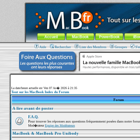
MacBook-fr.com : 100% Apple... 100% nomade !
Aller au contenu
-
Aller au menu général
-
Aller au menu de la
Menu général
Accueil
MacBook
PowerBook
iBo
Aide
Rechercher
Liste des Membres
Groupes
S'e
La date/heure actuelle est Ven 07 Ao� 2026 à 21:35
Tout sur les MacBook Index du Forum
Forum
A lire avant de poster
F.A.Q.
Pour trouver les réponses aux questions fréquemment posées dans notre foru
Mod�rateur
Equipe des Modérateurs
MacBook & MacBook Pro Unibody