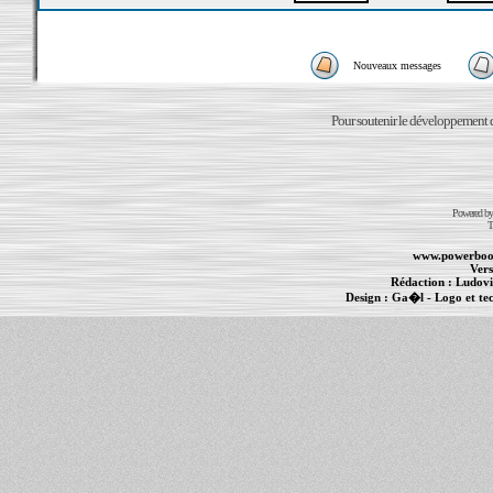
Nouveaux messages
Pour soutenir le développement du
Powered b
T
www.powerboo
Vers
Rédaction :
Ludovi
Design :
Ga�l
- Logo et te
Informations :
PowerBook
-
MacBook Pro
-
i