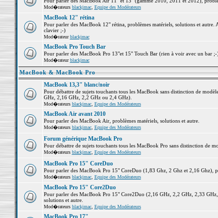
Pour parler des MacBook Air 11" et 13" (gamme 2010, 2011 et 2012), problème
Mod�rateurs
blackjmac
,
Equipe des Modérateurs
MacBook 12" rétina
Pour parler des MacBook 12" rétina, problèmes matériels, solutions et autre. 
clavier ;-)
Mod�rateur
blackjmac
MacBook Pro Touch Bar
Pour parler des MacBook Pro 13"et 15" Touch Bar (rien à voir avec un bar ;-) 
Mod�rateur
blackjmac
MacBook & MacBook Pro
MacBook 13,3" blanc/noir
Pour débattre de sujets touchants tous les MacBook sans distinction de mo
GHz, 2,16 GHz, 2,2 GHz ou 2,4 GHz).
Mod�rateurs
blackjmac
,
Equipe des Modérateurs
MacBook Air avant 2010
Pour parler des MacBook Air, problèmes matériels, solutions et autre.
Mod�rateurs
blackjmac
,
Equipe des Modérateurs
Forum générique MacBook Pro
Pour débattre de sujets touchants tous les MacBook Pro sans distinction de mo
Mod�rateurs
blackjmac
,
Equipe des Modérateurs
MacBook Pro 15" CoreDuo
Pour parler des MacBook Pro 15" CoreDuo (1,83 Ghz, 2 Ghz et 2,16 Ghz), pro
Mod�rateurs
blackjmac
,
Equipe des Modérateurs
MacBook Pro 15" Core2Duo
Pour parler des MacBook Pro 15" Core2Duo (2,16 GHz, 2,2 GHz, 2,33 GHz, 
solutions et autre.
Mod�rateurs
blackjmac
,
Equipe des Modérateurs
MacBook Pro 17"