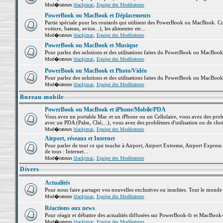
Mod�rateurs
blackjmac
,
Equipe des Modérateurs
PowerBook ou MacBook et Déplacements
Partie spéciale pour les routards qui utilisent des PowerBook ou MacBook. Co
voiture, bateau, avion...), les alimenter etc...
Mod�rateurs
blackjmac
,
Equipe des Modérateurs
PowerBook ou MacBook et Musique
Pour parlez des solutions et des utilisations faites du PowerBook ou MacBoo
Mod�rateurs
blackjmac
,
Equipe des Modérateurs
PowerBook ou MacBook et Photo/Vidéo
Pour parlez des solutions et des utilisations faites du PowerBook ou MacBook
Mod�rateurs
blackjmac
,
Equipe des Modérateurs
Bureau mobile
PowerBook ou MacBook et iPhone/Mobile/PDA
Vous avez un portable Mac et un iPhone ou un Cellulaire, vous avez des problè
avec un PDA (Palm, Clié,...), vous avez des problèmes d'utilisation ou de cho
Mod�rateurs
blackjmac
,
Equipe des Modérateurs
Airport, réseaux et Internet
Pour parler de tout ce qui touche à Airport, Airport Extreme, Airport Express e
de tous : Internet...
Mod�rateurs
blackjmac
,
Equipe des Modérateurs
Divers
Actualités
Pour nous faire partager vos nouvelles exclusives ou insolites. Tout le monde pe
Mod�rateurs
blackjmac
,
Equipe des Modérateurs
Réactions aux news
Pour réagir et débattre des actualités diffusées sur PowerBook-fr et MacBook-
Mod�rateurs
blackjmac
,
Equipe des Modérateurs