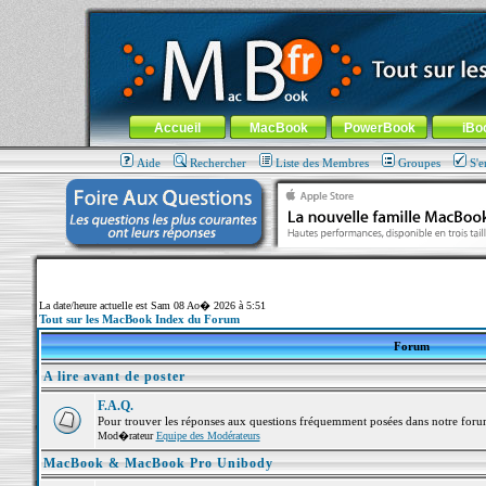
MacBook-fr.com : 100% Apple... 100% nomade !
Aller au contenu
-
Aller au menu général
-
Aller au menu de la
Menu général
Accueil
MacBook
PowerBook
iBo
Aide
Rechercher
Liste des Membres
Groupes
S'e
La date/heure actuelle est Sam 08 Ao� 2026 à 5:51
Tout sur les MacBook Index du Forum
Forum
A lire avant de poster
F.A.Q.
Pour trouver les réponses aux questions fréquemment posées dans notre foru
Mod�rateur
Equipe des Modérateurs
MacBook & MacBook Pro Unibody