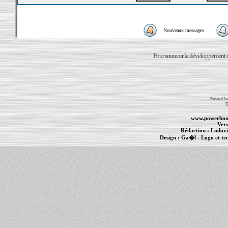
Nouveaux messages
Pour soutenir le développement du
Powered b
T
www.powerboo
Vers
Rédaction :
Ludovi
Design :
Ga�l
- Logo et te
Informations :
PowerBook
-
MacBook Pro
-
i