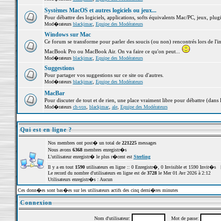
Systèmes MacOS et autres logiciels ou jeux...
Pour débattre des logiciels, applications, softs équivalents Mac/PC, jeux, plugi
Mod�rateurs
blackjmac
,
Equipe des Modérateurs
Windows sur Mac
Ce forum se transforme pour parler des soucis (ou non) rencontrés lors de l'i
MacBook Pro ou MacBook Air. On va faire ce qu'on peut...
Mod�rateurs
blackjmac
,
Equipe des Modérateurs
Suggestions
Pour partager vos suggestions sur ce site ou d'autres.
Mod�rateurs
blackjmac
,
Equipe des Modérateurs
MacBar
Pour discuter de tout et de rien, une place vraiment libre pour débattre (dans 
Mod�rateurs
ch-vox
,
blackjmac
,
ale
,
Equipe des Modérateurs
Qui est en ligne ?
Nos membres ont post� un total de
221225
messages
Nous avons
6368
membres enregistr�s
L'utilisateur enregistr� le plus r�cent est
Sterling
Il y a en tout
1590
utilisateurs en ligne :: 0 Enregistr�, 0 Invisible et 1590 Invit�s 
Le record du nombre d'utilisateurs en ligne est de
3728
le Mer 01 Avr 2026 à 2:12
Utilisateurs enregistr�s : Aucun
Ces donn�es sont bas�es sur les utilisateurs actifs des cinq derni�res minutes
Connexion
Nom d'utilisateur:
Mot de passe: