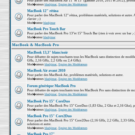
Pour parler des MacBook Air 11" et 13" (gamme 2010, 2011 et 2012), problème
Mod�rateurs
blackjmac
,
Equipe des Modérateurs
MacBook 12" rétina
Pour parler des MacBook 12" rétina, problèmes matériels, solutions et autre. 
clavier ;-)
Mod�rateur
blackjmac
MacBook Pro Touch Bar
Pour parler des MacBook Pro 13"et 15" Touch Bar (rien à voir avec un bar ;-) 
Mod�rateur
blackjmac
MacBook & MacBook Pro
MacBook 13,3" blanc/noir
Pour débattre de sujets touchants tous les MacBook sans distinction de mo
GHz, 2,16 GHz, 2,2 GHz ou 2,4 GHz).
Mod�rateurs
blackjmac
,
Equipe des Modérateurs
MacBook Air avant 2010
Pour parler des MacBook Air, problèmes matériels, solutions et autre.
Mod�rateurs
blackjmac
,
Equipe des Modérateurs
Forum générique MacBook Pro
Pour débattre de sujets touchants tous les MacBook Pro sans distinction de mo
Mod�rateurs
blackjmac
,
Equipe des Modérateurs
MacBook Pro 15" CoreDuo
Pour parler des MacBook Pro 15" CoreDuo (1,83 Ghz, 2 Ghz et 2,16 Ghz), pro
Mod�rateurs
blackjmac
,
Equipe des Modérateurs
MacBook Pro 15" Core2Duo
Pour parler des MacBook Pro 15" Core2Duo (2,16 GHz, 2,2 GHz, 2,33 GHz, 
solutions et autre.
Mod�rateurs
blackjmac
,
Equipe des Modérateurs
MacBook Pro 17"