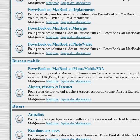
Mod�rateurs
blackjmac
,
Equipe des Modérateurs
PowerBook ou MacBook et Déplacements
Partie spéciale pour les routards qui utilisent des PowerBook ou MacBook. Co
voiture, bateau, avion...), les alimenter etc...
Mod�rateurs
blackjmac
,
Equipe des Modérateurs
PowerBook ou MacBook et Musique
Pour parlez des solutions et des utilisations faites du PowerBook ou MacBoo
Mod�rateurs
blackjmac
,
Equipe des Modérateurs
PowerBook ou MacBook et Photo/Vidéo
Pour parlez des solutions et des utilisations faites du PowerBook ou MacBook
Mod�rateurs
blackjmac
,
Equipe des Modérateurs
Bureau mobile
PowerBook ou MacBook et iPhone/Mobile/PDA
Vous avez un portable Mac et un iPhone ou un Cellulaire, vous avez des problè
avec un PDA (Palm, Clié,...), vous avez des problèmes d'utilisation ou de cho
Mod�rateurs
blackjmac
,
Equipe des Modérateurs
Airport, réseaux et Internet
Pour parler de tout ce qui touche à Airport, Airport Extreme, Airport Express e
de tous : Internet...
Mod�rateurs
blackjmac
,
Equipe des Modérateurs
Divers
Actualités
Pour nous faire partager vos nouvelles exclusives ou insolites. Tout le monde pe
Mod�rateurs
blackjmac
,
Equipe des Modérateurs
Réactions aux news
Pour réagir et débattre des actualités diffusées sur PowerBook-fr et MacBook-
Mod�rateurs
blackjmac
,
Equipe des Modérateurs