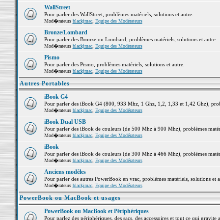
WallStreet
Pour parler des WallStreet, problèmes matériels, solutions et autre.
Mod�rateurs
blackjmac
,
Equipe des Modérateurs
Bronze/Lombard
Pour parler des Bronze ou Lombard, problèmes matériels, solutions et autre.
Mod�rateurs
blackjmac
,
Equipe des Modérateurs
Pismo
Pour parler des Pismo, problèmes matériels, solutions et autre.
Mod�rateurs
blackjmac
,
Equipe des Modérateurs
Autres Portables
iBook G4
Pour parler des iBook G4 (800, 933 Mhz, 1 Ghz, 1,2, 1,33 et 1,42 Ghz), probl
Mod�rateurs
blackjmac
,
Equipe des Modérateurs
iBook Dual USB
Pour parler des iBook de couleurs (de 500 Mhz à 900 Mhz), problèmes matériel
Mod�rateurs
blackjmac
,
Equipe des Modérateurs
iBook
Pour parler des iBook de couleurs (de 300 Mhz à 466 Mhz), problèmes matériel
Mod�rateurs
blackjmac
,
Equipe des Modérateurs
Anciens modèles
Pour parler des autres PowerBook en vrac, problèmes matériels, solutions et a
Mod�rateurs
blackjmac
,
Equipe des Modérateurs
PowerBook ou MacBook et usages
PowerBook ou MacBook et Périphériques
Pour parlez des périphériques, des sacs, des accessoires et tout ce qui grav