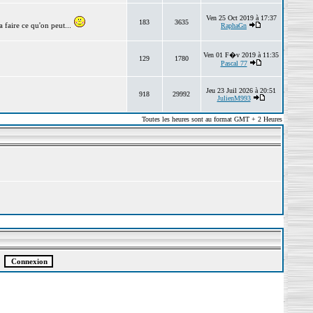
Ven 25 Oct 2019 à 17:37
183
3635
 faire ce qu'on peut...
RaphaGn
Ven 01 F�v 2019 à 11:35
129
1780
Pascal 77
Jeu 23 Juil 2026 à 20:51
918
29992
JulienM993
Toutes les heures sont au format GMT + 2 Heures