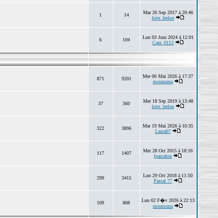
Mar 26 Sep 2017 à 20:46
1
14
love_leeloo
Lun 03 Juin 2024 à 12:01
6
104
Cam_0112
Mer 06 Mai 2026 à 17:37
871
9201
mosmsma
Mer 18 Sep 2019 à 13:48
37
360
love_leeloo
Mar 19 Mai 2026 à 10:35
322
3896
Laura07
Mer 28 Oct 2015 à 18:16
117
1407
lpascalon
Lun 29 Oct 2018 à 11:50
299
3415
Pascal 77
Lun 02 F�v 2026 à 22:13
109
808
mosmsma