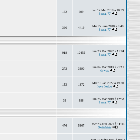
Jeu 17 Mai 2018 à 10:39
132
999
Pascal 77
Mer 27 Juin 2018 à 8:46
396
4419
Pascal 77
Lun 23 Mai 2022 à 11:04
918
12455
Pascal 77
Lun 04 Mar 2013 à 21:11
273
3390
ch-vox
Mar 18 Jan 2022 à 19:30
153
1372
love_leeloo
Lun 25 Mar 2019 à 12:53
39
386
Pascal 77
Mer 23 Juin 2021 à 11:46
476
5367
Switchiste
Mer 31 D�c 2025 à 19:57