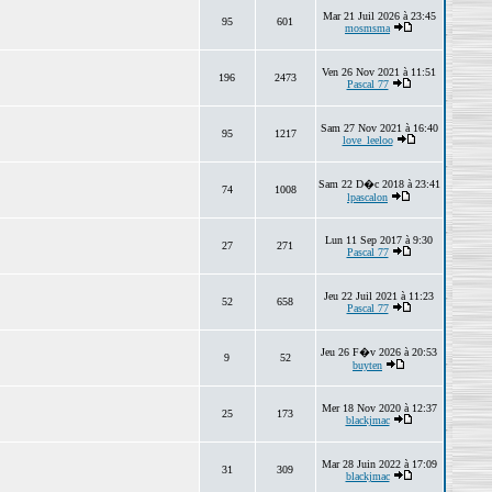
Mar 21 Juil 2026 à 23:45
95
601
mosmsma
Ven 26 Nov 2021 à 11:51
196
2473
Pascal 77
Sam 27 Nov 2021 à 16:40
95
1217
love_leeloo
Sam 22 D�c 2018 à 23:41
74
1008
lpascalon
Lun 11 Sep 2017 à 9:30
27
271
Pascal 77
Jeu 22 Juil 2021 à 11:23
52
658
Pascal 77
Jeu 26 F�v 2026 à 20:53
9
52
buyten
Mer 18 Nov 2020 à 12:37
25
173
blackjmac
Mar 28 Juin 2022 à 17:09
31
309
blackjmac