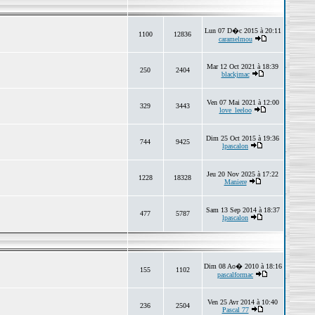
Lun 07 D�c 2015 à 20:11
1100
12836
caramelmou
Mar 12 Oct 2021 à 18:39
250
2404
blackjmac
Ven 07 Mai 2021 à 12:00
329
3443
love_leeloo
Dim 25 Oct 2015 à 19:36
744
9425
lpascalon
Jeu 20 Nov 2025 à 17:22
1228
18328
Maniere
Sam 13 Sep 2014 à 18:37
477
5787
lpascalon
Dim 08 Ao� 2010 à 18:16
155
1102
pascalformac
Ven 25 Avr 2014 à 10:40
236
2504
Pascal 77