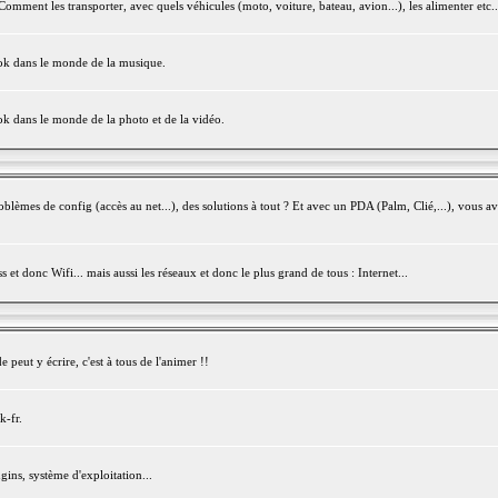
mment les transporter, avec quels véhicules (moto, voiture, bateau, avion...), les alimenter etc..
ook dans le monde de la musique.
ok dans le monde de la photo et de la vidéo.
èmes de config (accès au net...), des solutions à tout ? Et avec un PDA (Palm, Clié,...), vous av
et donc Wifi... mais aussi les réseaux et donc le plus grand de tous : Internet...
peut y écrire, c'est à tous de l'animer !!
k-fr.
gins, système d'exploitation...