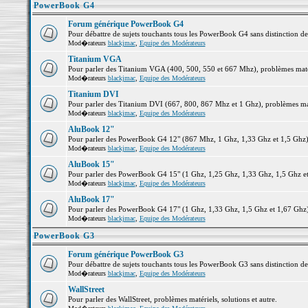
PowerBook G4
Forum générique PowerBook G4
Pour débattre de sujets touchants tous les PowerBook G4 sans distinction d
Mod�rateurs
blackjmac
,
Equipe des Modérateurs
Titanium VGA
Pour parler des Titanium VGA (400, 500, 550 et 667 Mhz), problèmes matéri
Mod�rateurs
blackjmac
,
Equipe des Modérateurs
Titanium DVI
Pour parler des Titanium DVI (667, 800, 867 Mhz et 1 Ghz), problèmes matér
Mod�rateurs
blackjmac
,
Equipe des Modérateurs
AluBook 12"
Pour parler des PowerBook G4 12" (867 Mhz, 1 Ghz, 1,33 Ghz et 1,5 Ghz), p
Mod�rateurs
blackjmac
,
Equipe des Modérateurs
AluBook 15"
Pour parler des PowerBook G4 15" (1 Ghz, 1,25 Ghz, 1,33 Ghz, 1,5 Ghz et 1
Mod�rateurs
blackjmac
,
Equipe des Modérateurs
AluBook 17"
Pour parler des PowerBook G4 17" (1 Ghz, 1,33 Ghz, 1,5 Ghz et 1,67 Ghz), 
Mod�rateurs
blackjmac
,
Equipe des Modérateurs
PowerBook G3
Forum générique PowerBook G3
Pour débattre de sujets touchants tous les PowerBook G3 sans distinction d
Mod�rateurs
blackjmac
,
Equipe des Modérateurs
WallStreet
Pour parler des WallStreet, problèmes matériels, solutions et autre.