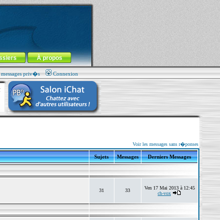
ssiers
À propos
s messages priv�s
Connexion
Voir les messages sans r�ponses
Sujets
Messages
Derniers Messages
Ven 17 Mai 2013 à 12:45
31
33
ch-vox