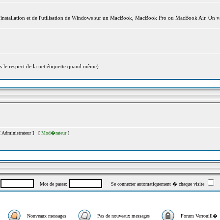
l'installation et de l'utilisation de Windows sur un MacBook, MacBook Pro ou MacBook Air. On va
s le respect de la net étiquette quand même).
[
Administrateur
] [
Mod�rateur
]
:
Mot de passe:
Se connecter automatiquement � chaque visite
Nouveaux messages
Pas de nouveaux messages
Forum Verrouill�