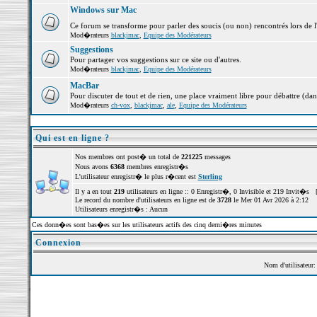
Windows sur Mac
Ce forum se transforme pour parler des soucis (ou non) rencontrés lors de 
Mod�rateurs
blackjmac
,
Equipe des Modérateurs
Suggestions
Pour partager vos suggestions sur ce site ou d'autres.
Mod�rateurs
blackjmac
,
Equipe des Modérateurs
MacBar
Pour discuter de tout et de rien, une place vraiment libre pour débattre (dan
Mod�rateurs
ch-vox
,
blackjmac
,
ale
,
Equipe des Modérateurs
Qui est en ligne ?
Nos membres ont post� un total de
221225
messages
Nous avons
6368
membres enregistr�s
L'utilisateur enregistr� le plus r�cent est
Sterling
Il y a en tout
219
utilisateurs en ligne :: 0 Enregistr�, 0 Invisible et 219 Invit�s 
Le record du nombre d'utilisateurs en ligne est de
3728
le Mer 01 Avr 2026 à 2:12
Utilisateurs enregistr�s : Aucun
Ces donn�es sont bas�es sur les utilisateurs actifs des cinq derni�res minutes
Connexion
Nom d'utilisateur