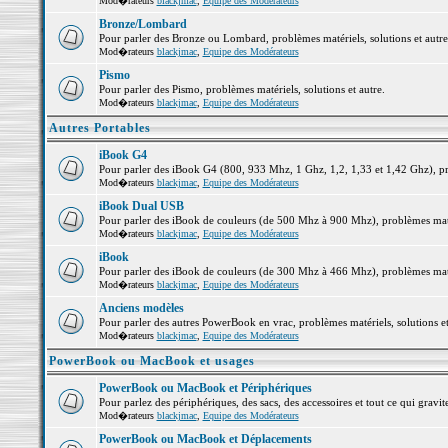
Mod�rateurs
blackjmac
,
Equipe des Modérateurs
Bronze/Lombard
Pour parler des Bronze ou Lombard, problèmes matériels, solutions et autre
Mod�rateurs
blackjmac
,
Equipe des Modérateurs
Pismo
Pour parler des Pismo, problèmes matériels, solutions et autre.
Mod�rateurs
blackjmac
,
Equipe des Modérateurs
Autres Portables
iBook G4
Pour parler des iBook G4 (800, 933 Mhz, 1 Ghz, 1,2, 1,33 et 1,42 Ghz), pro
Mod�rateurs
blackjmac
,
Equipe des Modérateurs
iBook Dual USB
Pour parler des iBook de couleurs (de 500 Mhz à 900 Mhz), problèmes matéri
Mod�rateurs
blackjmac
,
Equipe des Modérateurs
iBook
Pour parler des iBook de couleurs (de 300 Mhz à 466 Mhz), problèmes matéri
Mod�rateurs
blackjmac
,
Equipe des Modérateurs
Anciens modèles
Pour parler des autres PowerBook en vrac, problèmes matériels, solutions et
Mod�rateurs
blackjmac
,
Equipe des Modérateurs
PowerBook ou MacBook et usages
PowerBook ou MacBook et Périphériques
Pour parlez des périphériques, des sacs, des accessoires et tout ce qui gr
Mod�rateurs
blackjmac
,
Equipe des Modérateurs
PowerBook ou MacBook et Déplacements