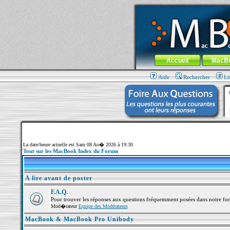
MacBook-fr.com : 100% Apple... 100% nom
Aller au contenu
-
Aller au menu 
Menu général
Accueil
MacB
Aide
Rechercher
Li
La date/heure actuelle est Sam 08 Ao� 2026 à 19:30
Tout sur les MacBook Index du Forum
A lire avant de poster
F.A.Q.
Pour trouver les réponses aux questions fréquemment posées dans notre fo
Mod�rateur
Equipe des Modérateurs
MacBook & MacBook Pro Unibody