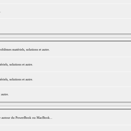
.
blèmes matériels, solutions et autre.
els, solutions et autre.
els, solutions et autre.
 autre.
avite autour du PowerBook ou MacBook...