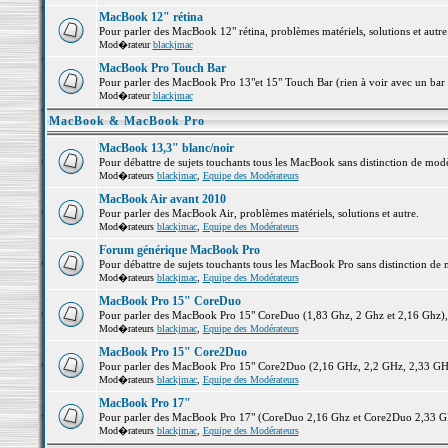
MacBook 12" rétina
Pour parler des MacBook 12" rétina, problèmes matériels, solutions et autre.
Mod�rateur
blackjmac
MacBook Pro Touch Bar
Pour parler des MacBook Pro 13"et 15" Touch Bar (rien à voir avec un bar ;-
Mod�rateur
blackjmac
MacBook & MacBook Pro
MacBook 13,3" blanc/noir
Pour débattre de sujets touchants tous les MacBook sans distinction de 
Mod�rateurs
blackjmac
,
Equipe des Modérateurs
MacBook Air avant 2010
Pour parler des MacBook Air, problèmes matériels, solutions et autre.
Mod�rateurs
blackjmac
,
Equipe des Modérateurs
Forum générique MacBook Pro
Pour débattre de sujets touchants tous les MacBook Pro sans distinction de 
Mod�rateurs
blackjmac
,
Equipe des Modérateurs
MacBook Pro 15" CoreDuo
Pour parler des MacBook Pro 15" CoreDuo (1,83 Ghz, 2 Ghz et 2,16 Ghz), pr
Mod�rateurs
blackjmac
,
Equipe des Modérateurs
MacBook Pro 15" Core2Duo
Pour parler des MacBook Pro 15" Core2Duo (2,16 GHz, 2,2 GHz, 2,33 GHz, 
Mod�rateurs
blackjmac
,
Equipe des Modérateurs
MacBook Pro 17"
Pour parler des MacBook Pro 17" (CoreDuo 2,16 Ghz et Core2Duo 2,33 GHz 
Mod�rateurs
blackjmac
,
Equipe des Modérateurs