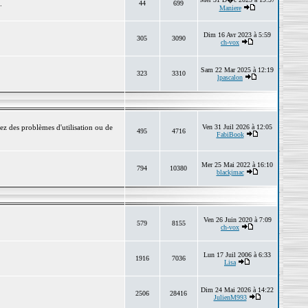
.
44
699
Maniere
Dim 16 Avr 2023 à 5:59
305
3090
ch-vox
Sam 22 Mar 2025 à 12:19
323
3310
lpascalon
ez des problèmes d'utilisation ou de
Ven 31 Juil 2026 à 12:05
495
4716
FabiBook
Mer 25 Mai 2022 à 16:10
794
10380
blackjmac
Ven 26 Juin 2020 à 7:09
579
8155
ch-vox
Lun 17 Juil 2006 à 6:33
1916
7036
Lisa
Dim 24 Mai 2026 à 14:22
2506
28416
JulienM993