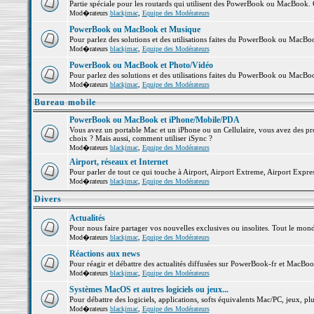
Partie spéciale pour les routards qui utilisent des PowerBook ou MacBook. Co
Mod�rateurs
blackjmac
,
Equipe des Modérateurs
PowerBook ou MacBook et Musique
Pour parlez des solutions et des utilisations faites du PowerBook ou MacB
Mod�rateurs
blackjmac
,
Equipe des Modérateurs
PowerBook ou MacBook et Photo/Vidéo
Pour parlez des solutions et des utilisations faites du PowerBook ou MacBo
Mod�rateurs
blackjmac
,
Equipe des Modérateurs
Bureau mobile
PowerBook ou MacBook et iPhone/Mobile/PDA
Vous avez un portable Mac et un iPhone ou un Cellulaire, vous avez des probl
choix ? Mais aussi, comment utiliser iSync ?
Mod�rateurs
blackjmac
,
Equipe des Modérateurs
Airport, réseaux et Internet
Pour parler de tout ce qui touche à Airport, Airport Extreme, Airport Express 
Mod�rateurs
blackjmac
,
Equipe des Modérateurs
Divers
Actualités
Pour nous faire partager vos nouvelles exclusives ou insolites. Tout le monde 
Mod�rateurs
blackjmac
,
Equipe des Modérateurs
Réactions aux news
Pour réagir et débattre des actualités diffusées sur PowerBook-fr et MacBoo
Mod�rateurs
blackjmac
,
Equipe des Modérateurs
Systèmes MacOS et autres logiciels ou jeux...
Pour débattre des logiciels, applications, softs équivalents Mac/PC, jeux, plu
Mod�rateurs
blackjmac
,
Equipe des Modérateurs