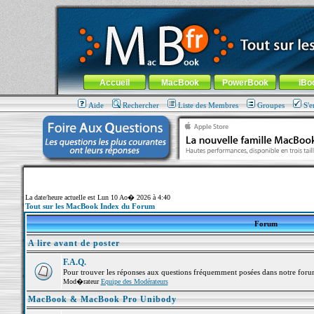
MacBook-fr.com : 100% Apple... 100% nomade !
Aller au contenu
-
Aller au menu général
-
Aller au menu de la
Menu général
Accueil
MacBook
PowerBook
iBo
Aide
Rechercher
Liste des Membres
Groupes
S'e
La date/heure actuelle est Lun 10 Ao� 2026 à 4:40
Tout sur les MacBook Index du Forum
Forum
A lire avant de poster
F.A.Q.
Pour trouver les réponses aux questions fréquemment posées dans notre foru
Mod�rateur
Equipe des Modérateurs
MacBook & MacBook Pro Unibody