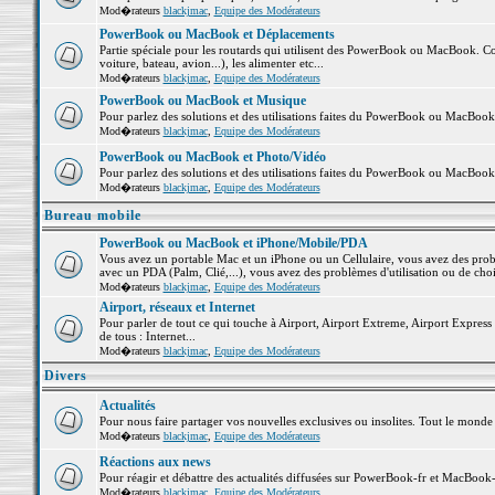
Mod�rateurs
blackjmac
,
Equipe des Modérateurs
PowerBook ou MacBook et Déplacements
Partie spéciale pour les routards qui utilisent des PowerBook ou MacBook. Co
voiture, bateau, avion...), les alimenter etc...
Mod�rateurs
blackjmac
,
Equipe des Modérateurs
PowerBook ou MacBook et Musique
Pour parlez des solutions et des utilisations faites du PowerBook ou MacBoo
Mod�rateurs
blackjmac
,
Equipe des Modérateurs
PowerBook ou MacBook et Photo/Vidéo
Pour parlez des solutions et des utilisations faites du PowerBook ou MacBook
Mod�rateurs
blackjmac
,
Equipe des Modérateurs
Bureau mobile
PowerBook ou MacBook et iPhone/Mobile/PDA
Vous avez un portable Mac et un iPhone ou un Cellulaire, vous avez des problè
avec un PDA (Palm, Clié,...), vous avez des problèmes d'utilisation ou de cho
Mod�rateurs
blackjmac
,
Equipe des Modérateurs
Airport, réseaux et Internet
Pour parler de tout ce qui touche à Airport, Airport Extreme, Airport Express e
de tous : Internet...
Mod�rateurs
blackjmac
,
Equipe des Modérateurs
Divers
Actualités
Pour nous faire partager vos nouvelles exclusives ou insolites. Tout le monde pe
Mod�rateurs
blackjmac
,
Equipe des Modérateurs
Réactions aux news
Pour réagir et débattre des actualités diffusées sur PowerBook-fr et MacBook-
Mod�rateurs
blackjmac
,
Equipe des Modérateurs