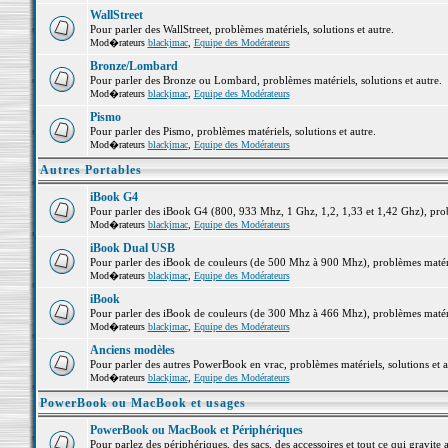
WallStreet
Pour parler des WallStreet, problèmes matériels, solutions et autre.
Mod�rateurs
blackjmac
,
Equipe des Modérateurs
Bronze/Lombard
Pour parler des Bronze ou Lombard, problèmes matériels, solutions et autre.
Mod�rateurs
blackjmac
,
Equipe des Modérateurs
Pismo
Pour parler des Pismo, problèmes matériels, solutions et autre.
Mod�rateurs
blackjmac
,
Equipe des Modérateurs
Autres Portables
iBook G4
Pour parler des iBook G4 (800, 933 Mhz, 1 Ghz, 1,2, 1,33 et 1,42 Ghz), probl
Mod�rateurs
blackjmac
,
Equipe des Modérateurs
iBook Dual USB
Pour parler des iBook de couleurs (de 500 Mhz à 900 Mhz), problèmes matériel
Mod�rateurs
blackjmac
,
Equipe des Modérateurs
iBook
Pour parler des iBook de couleurs (de 300 Mhz à 466 Mhz), problèmes matériel
Mod�rateurs
blackjmac
,
Equipe des Modérateurs
Anciens modèles
Pour parler des autres PowerBook en vrac, problèmes matériels, solutions et a
Mod�rateurs
blackjmac
,
Equipe des Modérateurs
PowerBook ou MacBook et usages
PowerBook ou MacBook et Périphériques
Pour parlez des périphériques, des sacs, des accessoires et tout ce qui grav