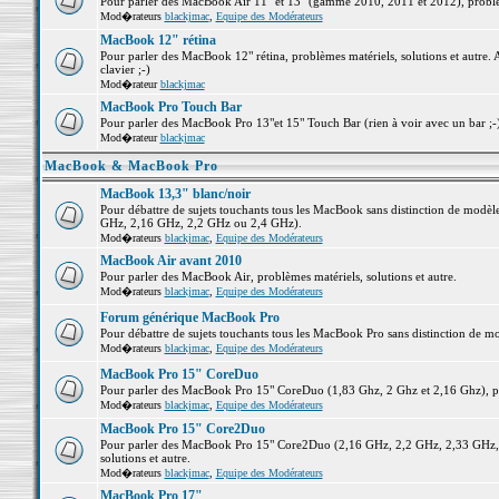
Pour parler des MacBook Air 11" et 13" (gamme 2010, 2011 et 2012), problème
Mod�rateurs
blackjmac
,
Equipe des Modérateurs
MacBook 12" rétina
Pour parler des MacBook 12" rétina, problèmes matériels, solutions et autre. 
clavier ;-)
Mod�rateur
blackjmac
MacBook Pro Touch Bar
Pour parler des MacBook Pro 13"et 15" Touch Bar (rien à voir avec un bar ;-) 
Mod�rateur
blackjmac
MacBook & MacBook Pro
MacBook 13,3" blanc/noir
Pour débattre de sujets touchants tous les MacBook sans distinction de mo
GHz, 2,16 GHz, 2,2 GHz ou 2,4 GHz).
Mod�rateurs
blackjmac
,
Equipe des Modérateurs
MacBook Air avant 2010
Pour parler des MacBook Air, problèmes matériels, solutions et autre.
Mod�rateurs
blackjmac
,
Equipe des Modérateurs
Forum générique MacBook Pro
Pour débattre de sujets touchants tous les MacBook Pro sans distinction de mo
Mod�rateurs
blackjmac
,
Equipe des Modérateurs
MacBook Pro 15" CoreDuo
Pour parler des MacBook Pro 15" CoreDuo (1,83 Ghz, 2 Ghz et 2,16 Ghz), pro
Mod�rateurs
blackjmac
,
Equipe des Modérateurs
MacBook Pro 15" Core2Duo
Pour parler des MacBook Pro 15" Core2Duo (2,16 GHz, 2,2 GHz, 2,33 GHz, 
solutions et autre.
Mod�rateurs
blackjmac
,
Equipe des Modérateurs
MacBook Pro 17"