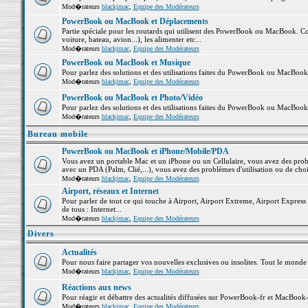
Mod�rateurs
blackjmac
,
Equipe des Modérateurs
PowerBook ou MacBook et Déplacements
Partie spéciale pour les routards qui utilisent des PowerBook ou MacBook. Co
voiture, bateau, avion...), les alimenter etc...
Mod�rateurs
blackjmac
,
Equipe des Modérateurs
PowerBook ou MacBook et Musique
Pour parlez des solutions et des utilisations faites du PowerBook ou MacBoo
Mod�rateurs
blackjmac
,
Equipe des Modérateurs
PowerBook ou MacBook et Photo/Vidéo
Pour parlez des solutions et des utilisations faites du PowerBook ou MacBook
Mod�rateurs
blackjmac
,
Equipe des Modérateurs
Bureau mobile
PowerBook ou MacBook et iPhone/Mobile/PDA
Vous avez un portable Mac et un iPhone ou un Cellulaire, vous avez des problè
avec un PDA (Palm, Clié,...), vous avez des problèmes d'utilisation ou de cho
Mod�rateurs
blackjmac
,
Equipe des Modérateurs
Airport, réseaux et Internet
Pour parler de tout ce qui touche à Airport, Airport Extreme, Airport Express e
de tous : Internet...
Mod�rateurs
blackjmac
,
Equipe des Modérateurs
Divers
Actualités
Pour nous faire partager vos nouvelles exclusives ou insolites. Tout le monde pe
Mod�rateurs
blackjmac
,
Equipe des Modérateurs
Réactions aux news
Pour réagir et débattre des actualités diffusées sur PowerBook-fr et MacBook-
Mod�rateurs
blackjmac
,
Equipe des Modérateurs