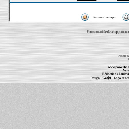
Nouveaux messages
Pour soutenir le développement du
Powered b
T
www.powerboo
Vers
Rédaction :
Ludovi
Design :
Ga�l
- Logo et te
Informations :
PowerBook
-
MacBook Pro
-
i