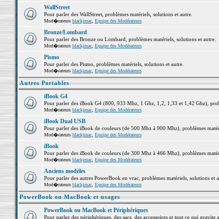
WallStreet
Pour parler des WallStreet, problèmes matériels, solutions et autre.
Mod�rateurs
blackjmac
,
Equipe des Modérateurs
Bronze/Lombard
Pour parler des Bronze ou Lombard, problèmes matériels, solutions et autre.
Mod�rateurs
blackjmac
,
Equipe des Modérateurs
Pismo
Pour parler des Pismo, problèmes matériels, solutions et autre.
Mod�rateurs
blackjmac
,
Equipe des Modérateurs
Autres Portables
iBook G4
Pour parler des iBook G4 (800, 933 Mhz, 1 Ghz, 1,2, 1,33 et 1,42 Ghz), probl
Mod�rateurs
blackjmac
,
Equipe des Modérateurs
iBook Dual USB
Pour parler des iBook de couleurs (de 500 Mhz à 900 Mhz), problèmes matériel
Mod�rateurs
blackjmac
,
Equipe des Modérateurs
iBook
Pour parler des iBook de couleurs (de 300 Mhz à 466 Mhz), problèmes matériel
Mod�rateurs
blackjmac
,
Equipe des Modérateurs
Anciens modèles
Pour parler des autres PowerBook en vrac, problèmes matériels, solutions et a
Mod�rateurs
blackjmac
,
Equipe des Modérateurs
PowerBook ou MacBook et usages
PowerBook ou MacBook et Périphériques
Pour parlez des périphériques, des sacs, des accessoires et tout ce qui grav