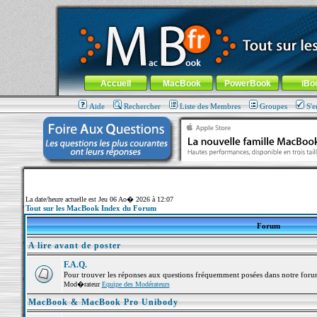
MacBook-fr.com : 100% Apple... 100% nomade !
Aller au contenu
-
Aller au menu général
-
Aller au menu de la
Menu général
Accueil
MacBook
PowerBook
iBo
Aide
Rechercher
Liste des Membres
Groupes
S'e
La date/heure actuelle est Jeu 06 Ao� 2026 à 12:07
Tout sur les MacBook Index du Forum
Forum
A lire avant de poster
F.A.Q.
Pour trouver les réponses aux questions fréquemment posées dans notre foru
Mod�rateur
Equipe des Modérateurs
MacBook & MacBook Pro Unibody