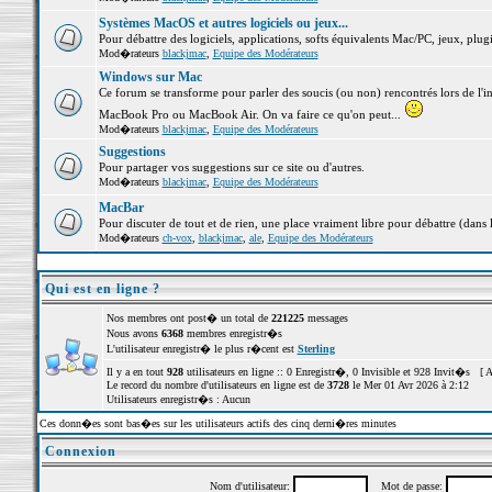
Systèmes MacOS et autres logiciels ou jeux...
Pour débattre des logiciels, applications, softs équivalents Mac/PC, jeux, plugi
Mod�rateurs
blackjmac
,
Equipe des Modérateurs
Windows sur Mac
Ce forum se transforme pour parler des soucis (ou non) rencontrés lors de l'i
MacBook Pro ou MacBook Air. On va faire ce qu'on peut...
Mod�rateurs
blackjmac
,
Equipe des Modérateurs
Suggestions
Pour partager vos suggestions sur ce site ou d'autres.
Mod�rateurs
blackjmac
,
Equipe des Modérateurs
MacBar
Pour discuter de tout et de rien, une place vraiment libre pour débattre (dans 
Mod�rateurs
ch-vox
,
blackjmac
,
ale
,
Equipe des Modérateurs
Qui est en ligne ?
Nos membres ont post� un total de
221225
messages
Nous avons
6368
membres enregistr�s
L'utilisateur enregistr� le plus r�cent est
Sterling
Il y a en tout
928
utilisateurs en ligne :: 0 Enregistr�, 0 Invisible et 928 Invit�s [
A
Le record du nombre d'utilisateurs en ligne est de
3728
le Mer 01 Avr 2026 à 2:12
Utilisateurs enregistr�s : Aucun
Ces donn�es sont bas�es sur les utilisateurs actifs des cinq derni�res minutes
Connexion
Nom d'utilisateur:
Mot de passe: