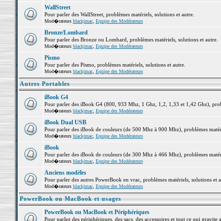
WallStreet
Pour parler des WallStreet, problèmes matériels, solutions et autre.
Mod�rateurs
blackjmac
,
Equipe des Modérateurs
Bronze/Lombard
Pour parler des Bronze ou Lombard, problèmes matériels, solutions et autre.
Mod�rateurs
blackjmac
,
Equipe des Modérateurs
Pismo
Pour parler des Pismo, problèmes matériels, solutions et autre.
Mod�rateurs
blackjmac
,
Equipe des Modérateurs
Autres Portables
iBook G4
Pour parler des iBook G4 (800, 933 Mhz, 1 Ghz, 1,2, 1,33 et 1,42 Ghz), probl
Mod�rateurs
blackjmac
,
Equipe des Modérateurs
iBook Dual USB
Pour parler des iBook de couleurs (de 500 Mhz à 900 Mhz), problèmes matériel
Mod�rateurs
blackjmac
,
Equipe des Modérateurs
iBook
Pour parler des iBook de couleurs (de 300 Mhz à 466 Mhz), problèmes matériel
Mod�rateurs
blackjmac
,
Equipe des Modérateurs
Anciens modèles
Pour parler des autres PowerBook en vrac, problèmes matériels, solutions et a
Mod�rateurs
blackjmac
,
Equipe des Modérateurs
PowerBook ou MacBook et usages
PowerBook ou MacBook et Périphériques
Pour parlez des périphériques, des sacs, des accessoires et tout ce qui grav