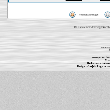
Nouveaux messages
Pour soutenir le développement du
Powered b
T
www.powerboo
Vers
Rédaction :
Ludovi
Design :
Ga�l
- Logo et te
Informations :
PowerBook
-
MacBook Pro
-
i