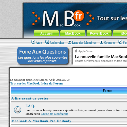
MacBook-fr.com : 100% Apple... 100% nomade !
Aller au contenu
-
Aller au menu général
-
Aller au menu de la
Menu général
Accueil
MacBook
PowerBook
iBo
Aide
Rechercher
Liste des Membres
Groupes
S'e
La date/heure actuelle est Sam 08 Ao� 2026 à 5:59
Tout sur les MacBook Index du Forum
Forum
A lire avant de poster
F.A.Q.
Pour trouver les réponses aux questions fréquemment posées dans notre foru
Mod�rateur
Equipe des Modérateurs
MacBook & MacBook Pro Unibody