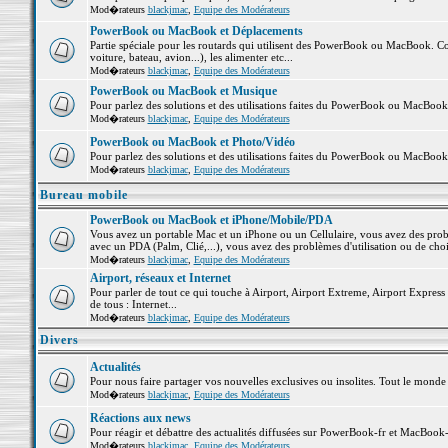
Mod�rateurs
blackjmac
,
Equipe des Modérateurs
PowerBook ou MacBook et Déplacements
Partie spéciale pour les routards qui utilisent des PowerBook ou MacBook. Co
voiture, bateau, avion...), les alimenter etc...
Mod�rateurs
blackjmac
,
Equipe des Modérateurs
PowerBook ou MacBook et Musique
Pour parlez des solutions et des utilisations faites du PowerBook ou MacBoo
Mod�rateurs
blackjmac
,
Equipe des Modérateurs
PowerBook ou MacBook et Photo/Vidéo
Pour parlez des solutions et des utilisations faites du PowerBook ou MacBook
Mod�rateurs
blackjmac
,
Equipe des Modérateurs
Bureau mobile
PowerBook ou MacBook et iPhone/Mobile/PDA
Vous avez un portable Mac et un iPhone ou un Cellulaire, vous avez des problè
avec un PDA (Palm, Clié,...), vous avez des problèmes d'utilisation ou de cho
Mod�rateurs
blackjmac
,
Equipe des Modérateurs
Airport, réseaux et Internet
Pour parler de tout ce qui touche à Airport, Airport Extreme, Airport Express e
de tous : Internet...
Mod�rateurs
blackjmac
,
Equipe des Modérateurs
Divers
Actualités
Pour nous faire partager vos nouvelles exclusives ou insolites. Tout le monde pe
Mod�rateurs
blackjmac
,
Equipe des Modérateurs
Réactions aux news
Pour réagir et débattre des actualités diffusées sur PowerBook-fr et MacBook-
Mod�rateurs
blackjmac
,
Equipe des Modérateurs