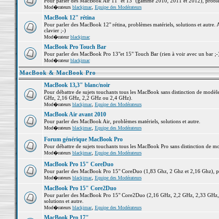
Pour parler des MacBook Air 11" et 13" (gamme 2010, 2011 et 2012), problème
Mod�rateurs
blackjmac
,
Equipe des Modérateurs
MacBook 12" rétina
Pour parler des MacBook 12" rétina, problèmes matériels, solutions et autre. 
clavier ;-)
Mod�rateur
blackjmac
MacBook Pro Touch Bar
Pour parler des MacBook Pro 13"et 15" Touch Bar (rien à voir avec un bar ;-) 
Mod�rateur
blackjmac
MacBook & MacBook Pro
MacBook 13,3" blanc/noir
Pour débattre de sujets touchants tous les MacBook sans distinction de mo
GHz, 2,16 GHz, 2,2 GHz ou 2,4 GHz).
Mod�rateurs
blackjmac
,
Equipe des Modérateurs
MacBook Air avant 2010
Pour parler des MacBook Air, problèmes matériels, solutions et autre.
Mod�rateurs
blackjmac
,
Equipe des Modérateurs
Forum générique MacBook Pro
Pour débattre de sujets touchants tous les MacBook Pro sans distinction de mo
Mod�rateurs
blackjmac
,
Equipe des Modérateurs
MacBook Pro 15" CoreDuo
Pour parler des MacBook Pro 15" CoreDuo (1,83 Ghz, 2 Ghz et 2,16 Ghz), pro
Mod�rateurs
blackjmac
,
Equipe des Modérateurs
MacBook Pro 15" Core2Duo
Pour parler des MacBook Pro 15" Core2Duo (2,16 GHz, 2,2 GHz, 2,33 GHz, 
solutions et autre.
Mod�rateurs
blackjmac
,
Equipe des Modérateurs
MacBook Pro 17"