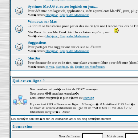
Systèmes MacOS et autres logiciels ou jeux...
Pour débattre des logiciels, applications, softs équivalents Mac/PC, jeux, plugi
Mod�rateurs
blackjmac
,
Equipe des Modérateurs
Windows sur Mac
Ce forum se transforme pour parler des soucis (ou non) rencontrés lors de l'i
MacBook Pro ou MacBook Air. On va faire ce qu'on peut...
Mod�rateurs
blackjmac
,
Equipe des Modérateurs
Suggestions
Pour partager vos suggestions sur ce site ou d'autres.
Mod�rateurs
blackjmac
,
Equipe des Modérateurs
MacBar
Pour discuter de tout et de rien, une place vraiment libre pour débattre (dans 
Mod�rateurs
ch-vox
,
blackjmac
,
ale
,
Equipe des Modérateurs
Qui est en ligne ?
Nos membres ont post� un total de
221225
messages
Nous avons
6368
membres enregistr�s
L'utilisateur enregistr� le plus r�cent est
Sterling
Il y a en tout
2125
utilisateurs en ligne :: 0 Enregistr�, 0 Invisible et 2125 Invit�s 
Le record du nombre d'utilisateurs en ligne est de
3728
le Mer 01 Avr 2026 à 2:12
Utilisateurs enregistr�s : Aucun
Ces donn�es sont bas�es sur les utilisateurs actifs des cinq derni�res minutes
Connexion
Nom d'utilisateur:
Mot de passe: