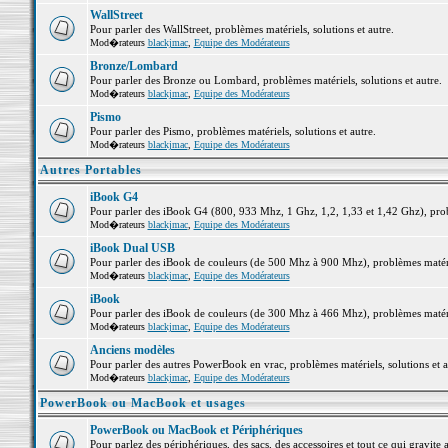
WallStreet
Pour parler des WallStreet, problèmes matériels, solutions et autre.
Mod�rateurs
blackjmac
,
Equipe des Modérateurs
Bronze/Lombard
Pour parler des Bronze ou Lombard, problèmes matériels, solutions et autre.
Mod�rateurs
blackjmac
,
Equipe des Modérateurs
Pismo
Pour parler des Pismo, problèmes matériels, solutions et autre.
Mod�rateurs
blackjmac
,
Equipe des Modérateurs
Autres Portables
iBook G4
Pour parler des iBook G4 (800, 933 Mhz, 1 Ghz, 1,2, 1,33 et 1,42 Ghz), probl
Mod�rateurs
blackjmac
,
Equipe des Modérateurs
iBook Dual USB
Pour parler des iBook de couleurs (de 500 Mhz à 900 Mhz), problèmes matériel
Mod�rateurs
blackjmac
,
Equipe des Modérateurs
iBook
Pour parler des iBook de couleurs (de 300 Mhz à 466 Mhz), problèmes matériel
Mod�rateurs
blackjmac
,
Equipe des Modérateurs
Anciens modèles
Pour parler des autres PowerBook en vrac, problèmes matériels, solutions et a
Mod�rateurs
blackjmac
,
Equipe des Modérateurs
PowerBook ou MacBook et usages
PowerBook ou MacBook et Périphériques
Pour parlez des périphériques, des sacs, des accessoires et tout ce qui grav