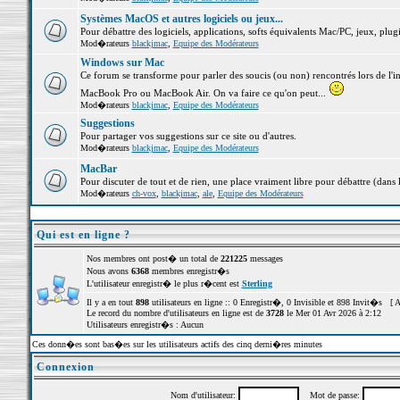
Systèmes MacOS et autres logiciels ou jeux...
Pour débattre des logiciels, applications, softs équivalents Mac/PC, jeux, plugi
Mod�rateurs
blackjmac
,
Equipe des Modérateurs
Windows sur Mac
Ce forum se transforme pour parler des soucis (ou non) rencontrés lors de l'i
MacBook Pro ou MacBook Air. On va faire ce qu'on peut...
Mod�rateurs
blackjmac
,
Equipe des Modérateurs
Suggestions
Pour partager vos suggestions sur ce site ou d'autres.
Mod�rateurs
blackjmac
,
Equipe des Modérateurs
MacBar
Pour discuter de tout et de rien, une place vraiment libre pour débattre (dans 
Mod�rateurs
ch-vox
,
blackjmac
,
ale
,
Equipe des Modérateurs
Qui est en ligne ?
Nos membres ont post� un total de
221225
messages
Nous avons
6368
membres enregistr�s
L'utilisateur enregistr� le plus r�cent est
Sterling
Il y a en tout
898
utilisateurs en ligne :: 0 Enregistr�, 0 Invisible et 898 Invit�s [
A
Le record du nombre d'utilisateurs en ligne est de
3728
le Mer 01 Avr 2026 à 2:12
Utilisateurs enregistr�s : Aucun
Ces donn�es sont bas�es sur les utilisateurs actifs des cinq derni�res minutes
Connexion
Nom d'utilisateur:
Mot de passe: