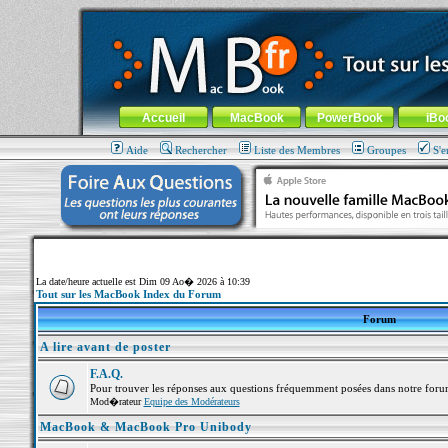
MacBook-fr.com : 100% Apple... 100% nomade !
Aller au contenu
-
Aller au menu général
-
Aller au menu de la
Menu général
Accueil
MacBook
PowerBook
iBo
Aide
Rechercher
Liste des Membres
Groupes
S'e
La date/heure actuelle est Dim 09 Ao� 2026 à 10:39
Tout sur les MacBook Index du Forum
Forum
A lire avant de poster
F.A.Q.
Pour trouver les réponses aux questions fréquemment posées dans notre foru
Mod�rateur
Equipe des Modérateurs
MacBook & MacBook Pro Unibody