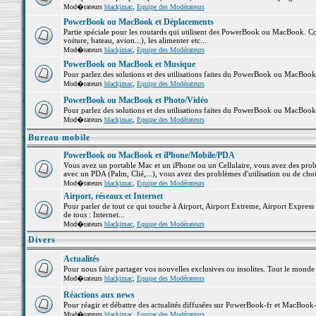
Mod�rateurs
blackjmac
,
Equipe des Modérateurs
PowerBook ou MacBook et Déplacements
Partie spéciale pour les routards qui utilisent des PowerBook ou MacBook. Co
voiture, bateau, avion...), les alimenter etc...
Mod�rateurs
blackjmac
,
Equipe des Modérateurs
PowerBook ou MacBook et Musique
Pour parlez des solutions et des utilisations faites du PowerBook ou MacBoo
Mod�rateurs
blackjmac
,
Equipe des Modérateurs
PowerBook ou MacBook et Photo/Vidéo
Pour parlez des solutions et des utilisations faites du PowerBook ou MacBook
Mod�rateurs
blackjmac
,
Equipe des Modérateurs
Bureau mobile
PowerBook ou MacBook et iPhone/Mobile/PDA
Vous avez un portable Mac et un iPhone ou un Cellulaire, vous avez des problè
avec un PDA (Palm, Clié,...), vous avez des problèmes d'utilisation ou de cho
Mod�rateurs
blackjmac
,
Equipe des Modérateurs
Airport, réseaux et Internet
Pour parler de tout ce qui touche à Airport, Airport Extreme, Airport Express e
de tous : Internet...
Mod�rateurs
blackjmac
,
Equipe des Modérateurs
Divers
Actualités
Pour nous faire partager vos nouvelles exclusives ou insolites. Tout le monde pe
Mod�rateurs
blackjmac
,
Equipe des Modérateurs
Réactions aux news
Pour réagir et débattre des actualités diffusées sur PowerBook-fr et MacBook-
Mod�rateurs
blackjmac
,
Equipe des Modérateurs