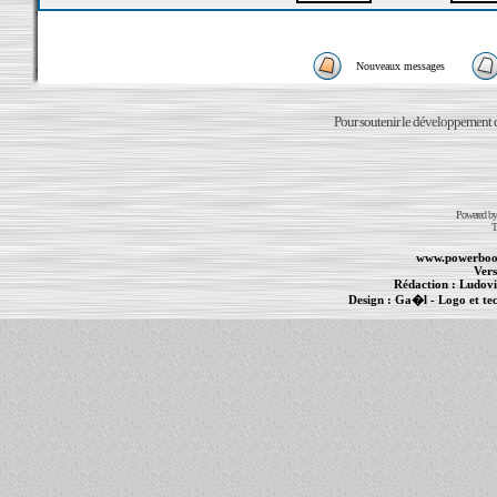
Nouveaux messages
Pour soutenir le développement du
Powered b
T
www.powerboo
Vers
Rédaction :
Ludovi
Design :
Ga�l
- Logo et te
Informations :
PowerBook
-
MacBook Pro
-
i