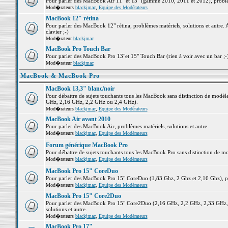
Pour parler des MacBook Air 11" et 13" (gamme 2010, 2011 et 2012), problème
Mod�rateurs
blackjmac
,
Equipe des Modérateurs
MacBook 12" rétina
Pour parler des MacBook 12" rétina, problèmes matériels, solutions et autre. 
clavier ;-)
Mod�rateur
blackjmac
MacBook Pro Touch Bar
Pour parler des MacBook Pro 13"et 15" Touch Bar (rien à voir avec un bar ;-) 
Mod�rateur
blackjmac
MacBook & MacBook Pro
MacBook 13,3" blanc/noir
Pour débattre de sujets touchants tous les MacBook sans distinction de mo
GHz, 2,16 GHz, 2,2 GHz ou 2,4 GHz).
Mod�rateurs
blackjmac
,
Equipe des Modérateurs
MacBook Air avant 2010
Pour parler des MacBook Air, problèmes matériels, solutions et autre.
Mod�rateurs
blackjmac
,
Equipe des Modérateurs
Forum générique MacBook Pro
Pour débattre de sujets touchants tous les MacBook Pro sans distinction de mo
Mod�rateurs
blackjmac
,
Equipe des Modérateurs
MacBook Pro 15" CoreDuo
Pour parler des MacBook Pro 15" CoreDuo (1,83 Ghz, 2 Ghz et 2,16 Ghz), pro
Mod�rateurs
blackjmac
,
Equipe des Modérateurs
MacBook Pro 15" Core2Duo
Pour parler des MacBook Pro 15" Core2Duo (2,16 GHz, 2,2 GHz, 2,33 GHz, 
solutions et autre.
Mod�rateurs
blackjmac
,
Equipe des Modérateurs
MacBook Pro 17"