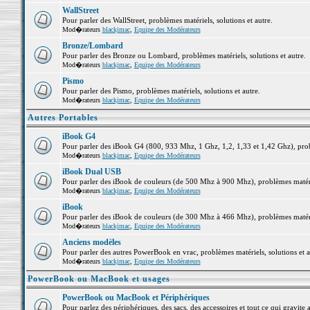
WallStreet
Pour parler des WallStreet, problèmes matériels, solutions et autre.
Mod�rateurs
blackjmac
,
Equipe des Modérateurs
Bronze/Lombard
Pour parler des Bronze ou Lombard, problèmes matériels, solutions et autre.
Mod�rateurs
blackjmac
,
Equipe des Modérateurs
Pismo
Pour parler des Pismo, problèmes matériels, solutions et autre.
Mod�rateurs
blackjmac
,
Equipe des Modérateurs
Autres Portables
iBook G4
Pour parler des iBook G4 (800, 933 Mhz, 1 Ghz, 1,2, 1,33 et 1,42 Ghz), probl
Mod�rateurs
blackjmac
,
Equipe des Modérateurs
iBook Dual USB
Pour parler des iBook de couleurs (de 500 Mhz à 900 Mhz), problèmes matériel
Mod�rateurs
blackjmac
,
Equipe des Modérateurs
iBook
Pour parler des iBook de couleurs (de 300 Mhz à 466 Mhz), problèmes matériel
Mod�rateurs
blackjmac
,
Equipe des Modérateurs
Anciens modèles
Pour parler des autres PowerBook en vrac, problèmes matériels, solutions et a
Mod�rateurs
blackjmac
,
Equipe des Modérateurs
PowerBook ou MacBook et usages
PowerBook ou MacBook et Périphériques
Pour parlez des périphériques, des sacs, des accessoires et tout ce qui grav