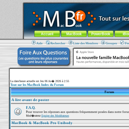
MacBook-fr.com : 100% Apple... 100% nomade !
Aller au contenu
-
Aller au menu général
-
Aller au menu de la
Menu général
Accueil
MacBook
PowerBook
iBo
Aide
Rechercher
Liste des Membres
Groupes
S'e
La date/heure actuelle est Jeu 06 Ao� 2026 à 2:55
Tout sur les MacBook Index du Forum
Forum
A lire avant de poster
F.A.Q.
Pour trouver les réponses aux questions fréquemment posées dans notre foru
Mod�rateur
Equipe des Modérateurs
MacBook & MacBook Pro Unibody