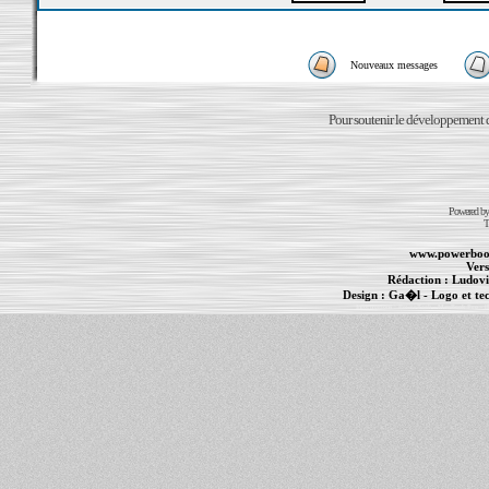
Nouveaux messages
Pour soutenir le développement du
Powered b
T
www.powerboo
Vers
Rédaction :
Ludovi
Design :
Ga�l
- Logo et te
Informations :
PowerBook
-
MacBook Pro
-
i