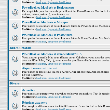
Mod�rateurs
blackjmac
,
Equipe des Modérateurs
PowerBook ou MacBook et Déplacements
Partie spéciale pour les routards qui utilisent des PowerBook ou MacBook. Co
voiture, bateau, avion...), les alimenter etc...
Mod�rateurs
blackjmac
,
Equipe des Modérateurs
PowerBook ou MacBook et Musique
Pour parlez des solutions et des utilisations faites du PowerBook ou MacBoo
Mod�rateurs
blackjmac
,
Equipe des Modérateurs
PowerBook ou MacBook et Photo/Vidéo
Pour parlez des solutions et des utilisations faites du PowerBook ou MacBook
Mod�rateurs
blackjmac
,
Equipe des Modérateurs
Bureau mobile
PowerBook ou MacBook et iPhone/Mobile/PDA
Vous avez un portable Mac et un iPhone ou un Cellulaire, vous avez des problè
avec un PDA (Palm, Clié,...), vous avez des problèmes d'utilisation ou de cho
Mod�rateurs
blackjmac
,
Equipe des Modérateurs
Airport, réseaux et Internet
Pour parler de tout ce qui touche à Airport, Airport Extreme, Airport Express e
de tous : Internet...
Mod�rateurs
blackjmac
,
Equipe des Modérateurs
Divers
Actualités
Pour nous faire partager vos nouvelles exclusives ou insolites. Tout le monde pe
Mod�rateurs
blackjmac
,
Equipe des Modérateurs
Réactions aux news
Pour réagir et débattre des actualités diffusées sur PowerBook-fr et MacBook-
Mod�rateurs
blackjmac
,
Equipe des Modérateurs