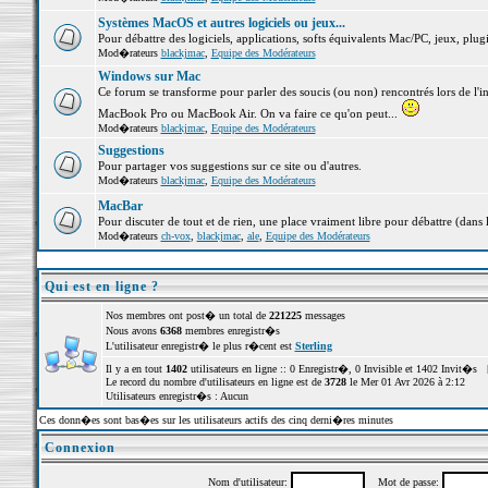
Systèmes MacOS et autres logiciels ou jeux...
Pour débattre des logiciels, applications, softs équivalents Mac/PC, jeux, plugi
Mod�rateurs
blackjmac
,
Equipe des Modérateurs
Windows sur Mac
Ce forum se transforme pour parler des soucis (ou non) rencontrés lors de l'i
MacBook Pro ou MacBook Air. On va faire ce qu'on peut...
Mod�rateurs
blackjmac
,
Equipe des Modérateurs
Suggestions
Pour partager vos suggestions sur ce site ou d'autres.
Mod�rateurs
blackjmac
,
Equipe des Modérateurs
MacBar
Pour discuter de tout et de rien, une place vraiment libre pour débattre (dans 
Mod�rateurs
ch-vox
,
blackjmac
,
ale
,
Equipe des Modérateurs
Qui est en ligne ?
Nos membres ont post� un total de
221225
messages
Nous avons
6368
membres enregistr�s
L'utilisateur enregistr� le plus r�cent est
Sterling
Il y a en tout
1402
utilisateurs en ligne :: 0 Enregistr�, 0 Invisible et 1402 Invit�s 
Le record du nombre d'utilisateurs en ligne est de
3728
le Mer 01 Avr 2026 à 2:12
Utilisateurs enregistr�s : Aucun
Ces donn�es sont bas�es sur les utilisateurs actifs des cinq derni�res minutes
Connexion
Nom d'utilisateur:
Mot de passe: