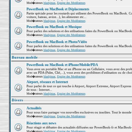
Mod�rateurs
blackjmac
,
Equipe des Modérateurs
PowerBook ou MacBook et Déplacements
Partie spéciale pour les routards qui utilisent des PowerBook ou MacBook. Co
voiture, bateau, avion...), les alimenter etc...
Mod�rateurs
blackjmac
,
Equipe des Modérateurs
PowerBook ou MacBook et Musique
Pour parlez des solutions et des utilisations faites du PowerBook ou MacBoo
Mod�rateurs
blackjmac
,
Equipe des Modérateurs
PowerBook ou MacBook et Photo/Vidéo
Pour parlez des solutions et des utilisations faites du PowerBook ou MacBook
Mod�rateurs
blackjmac
,
Equipe des Modérateurs
Bureau mobile
PowerBook ou MacBook et iPhone/Mobile/PDA
Vous avez un portable Mac et un iPhone ou un Cellulaire, vous avez des problè
avec un PDA (Palm, Clié,...), vous avez des problèmes d'utilisation ou de cho
Mod�rateurs
blackjmac
,
Equipe des Modérateurs
Airport, réseaux et Internet
Pour parler de tout ce qui touche à Airport, Airport Extreme, Airport Express e
de tous : Internet...
Mod�rateurs
blackjmac
,
Equipe des Modérateurs
Divers
Actualités
Pour nous faire partager vos nouvelles exclusives ou insolites. Tout le monde pe
Mod�rateurs
blackjmac
,
Equipe des Modérateurs
Réactions aux news
Pour réagir et débattre des actualités diffusées sur PowerBook-fr et MacBook-
Mod�rateurs
blackjmac
,
Equipe des Modérateurs