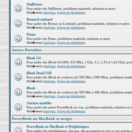
WallStreet
Pour parler des WallStreet, problèmes matériels, solutions et autre.
Mod�rateurs
blackjmac
,
Equipe des Modérateurs
Bronze/Lombard
Pour parler des Bronze ou Lombard, problèmes matériels, solutions et autre.
Mod�rateurs
blackjmac
,
Equipe des Modérateurs
Pismo
Pour parler des Pismo, problèmes matériels, solutions et autre.
Mod�rateurs
blackjmac
,
Equipe des Modérateurs
Autres Portables
iBook G4
Pour parler des iBook G4 (800, 933 Mhz, 1 Ghz, 1,2, 1,33 et 1,42 Ghz), probl
Mod�rateurs
blackjmac
,
Equipe des Modérateurs
iBook Dual USB
Pour parler des iBook de couleurs (de 500 Mhz à 900 Mhz), problèmes matériel
Mod�rateurs
blackjmac
,
Equipe des Modérateurs
iBook
Pour parler des iBook de couleurs (de 300 Mhz à 466 Mhz), problèmes matériel
Mod�rateurs
blackjmac
,
Equipe des Modérateurs
Anciens modèles
Pour parler des autres PowerBook en vrac, problèmes matériels, solutions et a
Mod�rateurs
blackjmac
,
Equipe des Modérateurs
PowerBook ou MacBook et usages
PowerBook ou MacBook et Périphériques
Pour parlez des périphériques, des sacs, des accessoires et tout ce qui grav