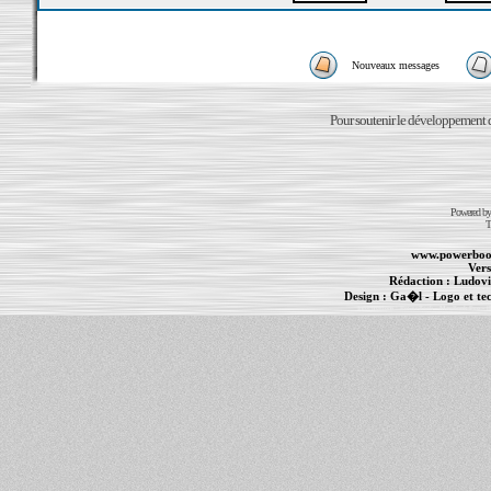
Nouveaux messages
Pour soutenir le développement du
Powered b
T
www.powerboo
Vers
Rédaction :
Ludovi
Design :
Ga�l
- Logo et te
Informations :
PowerBook
-
MacBook Pro
-
i