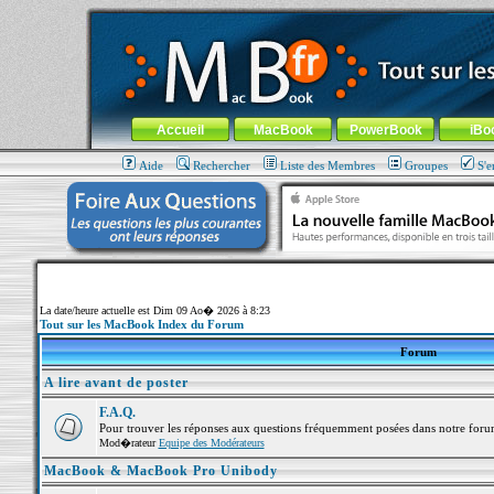
MacBook-fr.com : 100% Apple... 100% nomade !
Aller au contenu
-
Aller au menu général
-
Aller au menu de la
Menu général
Accueil
MacBook
PowerBook
iBo
Aide
Rechercher
Liste des Membres
Groupes
S'e
La date/heure actuelle est Dim 09 Ao� 2026 à 8:23
Tout sur les MacBook Index du Forum
Forum
A lire avant de poster
F.A.Q.
Pour trouver les réponses aux questions fréquemment posées dans notre foru
Mod�rateur
Equipe des Modérateurs
MacBook & MacBook Pro Unibody