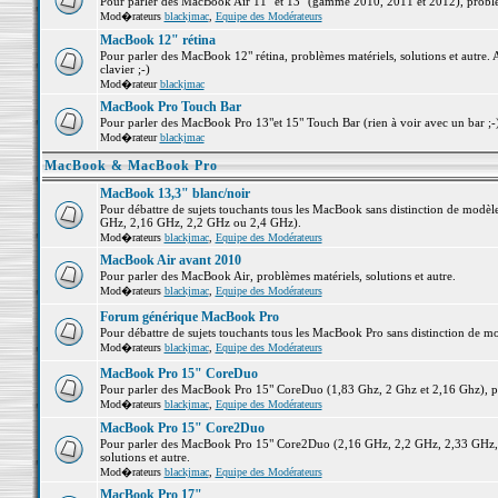
Pour parler des MacBook Air 11" et 13" (gamme 2010, 2011 et 2012), problème
Mod�rateurs
blackjmac
,
Equipe des Modérateurs
MacBook 12" rétina
Pour parler des MacBook 12" rétina, problèmes matériels, solutions et autre. 
clavier ;-)
Mod�rateur
blackjmac
MacBook Pro Touch Bar
Pour parler des MacBook Pro 13"et 15" Touch Bar (rien à voir avec un bar ;-) 
Mod�rateur
blackjmac
MacBook & MacBook Pro
MacBook 13,3" blanc/noir
Pour débattre de sujets touchants tous les MacBook sans distinction de mo
GHz, 2,16 GHz, 2,2 GHz ou 2,4 GHz).
Mod�rateurs
blackjmac
,
Equipe des Modérateurs
MacBook Air avant 2010
Pour parler des MacBook Air, problèmes matériels, solutions et autre.
Mod�rateurs
blackjmac
,
Equipe des Modérateurs
Forum générique MacBook Pro
Pour débattre de sujets touchants tous les MacBook Pro sans distinction de mo
Mod�rateurs
blackjmac
,
Equipe des Modérateurs
MacBook Pro 15" CoreDuo
Pour parler des MacBook Pro 15" CoreDuo (1,83 Ghz, 2 Ghz et 2,16 Ghz), pro
Mod�rateurs
blackjmac
,
Equipe des Modérateurs
MacBook Pro 15" Core2Duo
Pour parler des MacBook Pro 15" Core2Duo (2,16 GHz, 2,2 GHz, 2,33 GHz, 
solutions et autre.
Mod�rateurs
blackjmac
,
Equipe des Modérateurs
MacBook Pro 17"