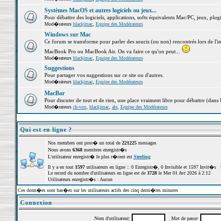
Systèmes MacOS et autres logiciels ou jeux...
Pour débattre des logiciels, applications, softs équivalents Mac/PC, jeux, plugi
Mod�rateurs
blackjmac
,
Equipe des Modérateurs
Windows sur Mac
Ce forum se transforme pour parler des soucis (ou non) rencontrés lors de l'i
MacBook Pro ou MacBook Air. On va faire ce qu'on peut...
Mod�rateurs
blackjmac
,
Equipe des Modérateurs
Suggestions
Pour partager vos suggestions sur ce site ou d'autres.
Mod�rateurs
blackjmac
,
Equipe des Modérateurs
MacBar
Pour discuter de tout et de rien, une place vraiment libre pour débattre (dans 
Mod�rateurs
ch-vox
,
blackjmac
,
ale
,
Equipe des Modérateurs
Qui est en ligne ?
Nos membres ont post� un total de
221225
messages
Nous avons
6368
membres enregistr�s
L'utilisateur enregistr� le plus r�cent est
Sterling
Il y a en tout
1597
utilisateurs en ligne :: 0 Enregistr�, 0 Invisible et 1597 Invit�s 
Le record du nombre d'utilisateurs en ligne est de
3728
le Mer 01 Avr 2026 à 2:12
Utilisateurs enregistr�s : Aucun
Ces donn�es sont bas�es sur les utilisateurs actifs des cinq derni�res minutes
Connexion
Nom d'utilisateur:
Mot de passe: