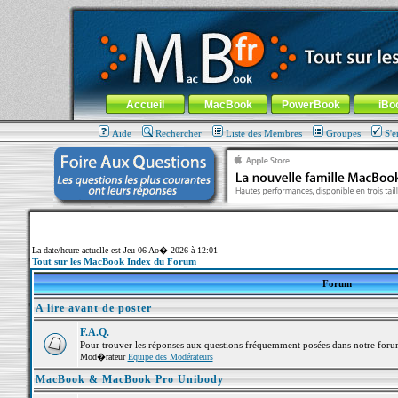
MacBook-fr.com : 100% Apple... 100% nomade !
Aller au contenu
-
Aller au menu général
-
Aller au menu de la
Menu général
Accueil
MacBook
PowerBook
iBo
Aide
Rechercher
Liste des Membres
Groupes
S'e
La date/heure actuelle est Jeu 06 Ao� 2026 à 12:01
Tout sur les MacBook Index du Forum
Forum
A lire avant de poster
F.A.Q.
Pour trouver les réponses aux questions fréquemment posées dans notre foru
Mod�rateur
Equipe des Modérateurs
MacBook & MacBook Pro Unibody