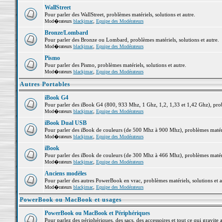
WallStreet
Pour parler des WallStreet, problèmes matériels, solutions et autre.
Mod�rateurs
blackjmac
,
Equipe des Modérateurs
Bronze/Lombard
Pour parler des Bronze ou Lombard, problèmes matériels, solutions et autre.
Mod�rateurs
blackjmac
,
Equipe des Modérateurs
Pismo
Pour parler des Pismo, problèmes matériels, solutions et autre.
Mod�rateurs
blackjmac
,
Equipe des Modérateurs
Autres Portables
iBook G4
Pour parler des iBook G4 (800, 933 Mhz, 1 Ghz, 1,2, 1,33 et 1,42 Ghz), probl
Mod�rateurs
blackjmac
,
Equipe des Modérateurs
iBook Dual USB
Pour parler des iBook de couleurs (de 500 Mhz à 900 Mhz), problèmes matériel
Mod�rateurs
blackjmac
,
Equipe des Modérateurs
iBook
Pour parler des iBook de couleurs (de 300 Mhz à 466 Mhz), problèmes matériel
Mod�rateurs
blackjmac
,
Equipe des Modérateurs
Anciens modèles
Pour parler des autres PowerBook en vrac, problèmes matériels, solutions et a
Mod�rateurs
blackjmac
,
Equipe des Modérateurs
PowerBook ou MacBook et usages
PowerBook ou MacBook et Périphériques
Pour parlez des périphériques, des sacs, des accessoires et tout ce qui grav