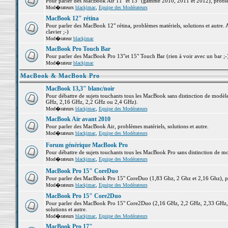
Pour parler des MacBook Air 11" et 13" (gamme 2010, 2011 et 2012), problème
Mod�rateurs
blackjmac
,
Equipe des Modérateurs
MacBook 12" rétina
Pour parler des MacBook 12" rétina, problèmes matériels, solutions et autre. 
clavier ;-)
Mod�rateur
blackjmac
MacBook Pro Touch Bar
Pour parler des MacBook Pro 13"et 15" Touch Bar (rien à voir avec un bar ;-) 
Mod�rateur
blackjmac
MacBook & MacBook Pro
MacBook 13,3" blanc/noir
Pour débattre de sujets touchants tous les MacBook sans distinction de mo
GHz, 2,16 GHz, 2,2 GHz ou 2,4 GHz).
Mod�rateurs
blackjmac
,
Equipe des Modérateurs
MacBook Air avant 2010
Pour parler des MacBook Air, problèmes matériels, solutions et autre.
Mod�rateurs
blackjmac
,
Equipe des Modérateurs
Forum générique MacBook Pro
Pour débattre de sujets touchants tous les MacBook Pro sans distinction de mo
Mod�rateurs
blackjmac
,
Equipe des Modérateurs
MacBook Pro 15" CoreDuo
Pour parler des MacBook Pro 15" CoreDuo (1,83 Ghz, 2 Ghz et 2,16 Ghz), pro
Mod�rateurs
blackjmac
,
Equipe des Modérateurs
MacBook Pro 15" Core2Duo
Pour parler des MacBook Pro 15" Core2Duo (2,16 GHz, 2,2 GHz, 2,33 GHz, 
solutions et autre.
Mod�rateurs
blackjmac
,
Equipe des Modérateurs
MacBook Pro 17"