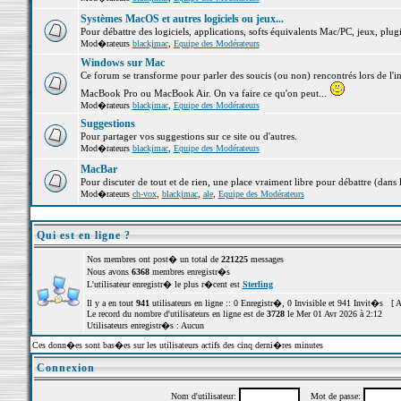
Systèmes MacOS et autres logiciels ou jeux...
Pour débattre des logiciels, applications, softs équivalents Mac/PC, jeux, plugi
Mod�rateurs
blackjmac
,
Equipe des Modérateurs
Windows sur Mac
Ce forum se transforme pour parler des soucis (ou non) rencontrés lors de l'i
MacBook Pro ou MacBook Air. On va faire ce qu'on peut...
Mod�rateurs
blackjmac
,
Equipe des Modérateurs
Suggestions
Pour partager vos suggestions sur ce site ou d'autres.
Mod�rateurs
blackjmac
,
Equipe des Modérateurs
MacBar
Pour discuter de tout et de rien, une place vraiment libre pour débattre (dans 
Mod�rateurs
ch-vox
,
blackjmac
,
ale
,
Equipe des Modérateurs
Qui est en ligne ?
Nos membres ont post� un total de
221225
messages
Nous avons
6368
membres enregistr�s
L'utilisateur enregistr� le plus r�cent est
Sterling
Il y a en tout
941
utilisateurs en ligne :: 0 Enregistr�, 0 Invisible et 941 Invit�s [
A
Le record du nombre d'utilisateurs en ligne est de
3728
le Mer 01 Avr 2026 à 2:12
Utilisateurs enregistr�s : Aucun
Ces donn�es sont bas�es sur les utilisateurs actifs des cinq derni�res minutes
Connexion
Nom d'utilisateur:
Mot de passe: