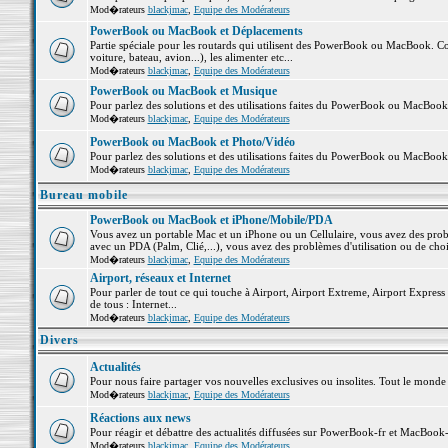
Mod�rateurs
blackjmac
,
Equipe des Modérateurs
PowerBook ou MacBook et Déplacements
Partie spéciale pour les routards qui utilisent des PowerBook ou MacBook. Co
voiture, bateau, avion...), les alimenter etc...
Mod�rateurs
blackjmac
,
Equipe des Modérateurs
PowerBook ou MacBook et Musique
Pour parlez des solutions et des utilisations faites du PowerBook ou MacBoo
Mod�rateurs
blackjmac
,
Equipe des Modérateurs
PowerBook ou MacBook et Photo/Vidéo
Pour parlez des solutions et des utilisations faites du PowerBook ou MacBook
Mod�rateurs
blackjmac
,
Equipe des Modérateurs
Bureau mobile
PowerBook ou MacBook et iPhone/Mobile/PDA
Vous avez un portable Mac et un iPhone ou un Cellulaire, vous avez des problè
avec un PDA (Palm, Clié,...), vous avez des problèmes d'utilisation ou de cho
Mod�rateurs
blackjmac
,
Equipe des Modérateurs
Airport, réseaux et Internet
Pour parler de tout ce qui touche à Airport, Airport Extreme, Airport Express e
de tous : Internet...
Mod�rateurs
blackjmac
,
Equipe des Modérateurs
Divers
Actualités
Pour nous faire partager vos nouvelles exclusives ou insolites. Tout le monde pe
Mod�rateurs
blackjmac
,
Equipe des Modérateurs
Réactions aux news
Pour réagir et débattre des actualités diffusées sur PowerBook-fr et MacBook-
Mod�rateurs
blackjmac
,
Equipe des Modérateurs