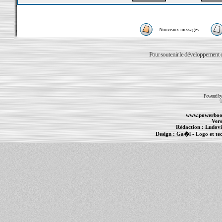
Nouveaux messages
Pour soutenir le développement du
Powered b
T
www.powerboo
Vers
Rédaction :
Ludovi
Design :
Ga�l
- Logo et te
Informations :
PowerBook
-
MacBook Pro
-
i