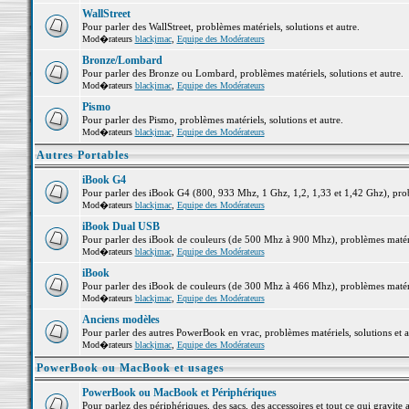
WallStreet
Pour parler des WallStreet, problèmes matériels, solutions et autre.
Mod�rateurs
blackjmac
,
Equipe des Modérateurs
Bronze/Lombard
Pour parler des Bronze ou Lombard, problèmes matériels, solutions et autre.
Mod�rateurs
blackjmac
,
Equipe des Modérateurs
Pismo
Pour parler des Pismo, problèmes matériels, solutions et autre.
Mod�rateurs
blackjmac
,
Equipe des Modérateurs
Autres Portables
iBook G4
Pour parler des iBook G4 (800, 933 Mhz, 1 Ghz, 1,2, 1,33 et 1,42 Ghz), probl
Mod�rateurs
blackjmac
,
Equipe des Modérateurs
iBook Dual USB
Pour parler des iBook de couleurs (de 500 Mhz à 900 Mhz), problèmes matériel
Mod�rateurs
blackjmac
,
Equipe des Modérateurs
iBook
Pour parler des iBook de couleurs (de 300 Mhz à 466 Mhz), problèmes matériel
Mod�rateurs
blackjmac
,
Equipe des Modérateurs
Anciens modèles
Pour parler des autres PowerBook en vrac, problèmes matériels, solutions et a
Mod�rateurs
blackjmac
,
Equipe des Modérateurs
PowerBook ou MacBook et usages
PowerBook ou MacBook et Périphériques
Pour parlez des périphériques, des sacs, des accessoires et tout ce qui grav