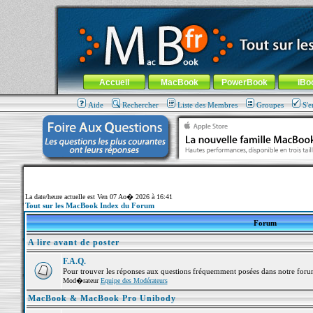
MacBook-fr.com : 100% Apple... 100% nomade !
Aller au contenu
-
Aller au menu général
-
Aller au menu de la
Menu général
Accueil
MacBook
PowerBook
iBo
Aide
Rechercher
Liste des Membres
Groupes
S'e
La date/heure actuelle est Ven 07 Ao� 2026 à 16:41
Tout sur les MacBook Index du Forum
Forum
A lire avant de poster
F.A.Q.
Pour trouver les réponses aux questions fréquemment posées dans notre foru
Mod�rateur
Equipe des Modérateurs
MacBook & MacBook Pro Unibody