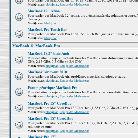
Pour parler des MacBook Air 11" et 13" (gamme 2010, 2011 et 2012), problème
Mod�rateurs
blackjmac
,
Equipe des Modérateurs
MacBook 12" rétina
Pour parler des MacBook 12" rétina, problèmes matériels, solutions et autre. 
clavier ;-)
Mod�rateur
blackjmac
MacBook Pro Touch Bar
Pour parler des MacBook Pro 13"et 15" Touch Bar (rien à voir avec un bar ;-) 
Mod�rateur
blackjmac
MacBook & MacBook Pro
MacBook 13,3" blanc/noir
Pour débattre de sujets touchants tous les MacBook sans distinction de mo
GHz, 2,16 GHz, 2,2 GHz ou 2,4 GHz).
Mod�rateurs
blackjmac
,
Equipe des Modérateurs
MacBook Air avant 2010
Pour parler des MacBook Air, problèmes matériels, solutions et autre.
Mod�rateurs
blackjmac
,
Equipe des Modérateurs
Forum générique MacBook Pro
Pour débattre de sujets touchants tous les MacBook Pro sans distinction de mo
Mod�rateurs
blackjmac
,
Equipe des Modérateurs
MacBook Pro 15" CoreDuo
Pour parler des MacBook Pro 15" CoreDuo (1,83 Ghz, 2 Ghz et 2,16 Ghz), pro
Mod�rateurs
blackjmac
,
Equipe des Modérateurs
MacBook Pro 15" Core2Duo
Pour parler des MacBook Pro 15" Core2Duo (2,16 GHz, 2,2 GHz, 2,33 GHz, 
solutions et autre.
Mod�rateurs
blackjmac
,
Equipe des Modérateurs
MacBook Pro 17"