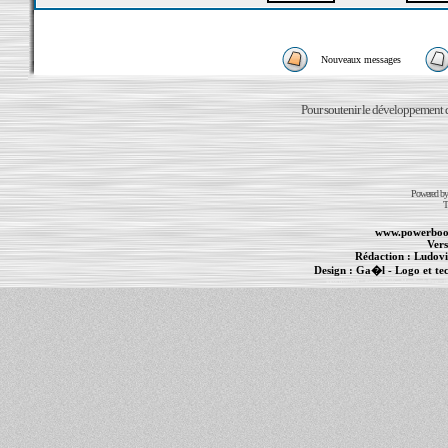
Nouveaux messages
Pour soutenir le développement du
Powered b
T
www.powerboo
Vers
Rédaction :
Ludovi
Design :
Ga�l
- Logo et te
Informations :
PowerBook
-
MacBook Pro
-
i