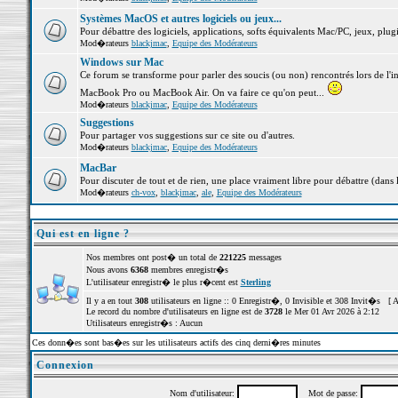
Systèmes MacOS et autres logiciels ou jeux...
Pour débattre des logiciels, applications, softs équivalents Mac/PC, jeux, plugi
Mod�rateurs
blackjmac
,
Equipe des Modérateurs
Windows sur Mac
Ce forum se transforme pour parler des soucis (ou non) rencontrés lors de l'i
MacBook Pro ou MacBook Air. On va faire ce qu'on peut...
Mod�rateurs
blackjmac
,
Equipe des Modérateurs
Suggestions
Pour partager vos suggestions sur ce site ou d'autres.
Mod�rateurs
blackjmac
,
Equipe des Modérateurs
MacBar
Pour discuter de tout et de rien, une place vraiment libre pour débattre (dans 
Mod�rateurs
ch-vox
,
blackjmac
,
ale
,
Equipe des Modérateurs
Qui est en ligne ?
Nos membres ont post� un total de
221225
messages
Nous avons
6368
membres enregistr�s
L'utilisateur enregistr� le plus r�cent est
Sterling
Il y a en tout
308
utilisateurs en ligne :: 0 Enregistr�, 0 Invisible et 308 Invit�s [
A
Le record du nombre d'utilisateurs en ligne est de
3728
le Mer 01 Avr 2026 à 2:12
Utilisateurs enregistr�s : Aucun
Ces donn�es sont bas�es sur les utilisateurs actifs des cinq derni�res minutes
Connexion
Nom d'utilisateur:
Mot de passe: