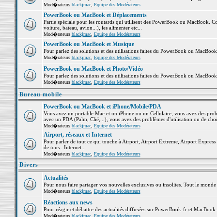
Mod�rateurs
blackjmac
,
Equipe des Modérateurs
PowerBook ou MacBook et Déplacements
Partie spéciale pour les routards qui utilisent des PowerBook ou MacBook. Co
voiture, bateau, avion...), les alimenter etc...
Mod�rateurs
blackjmac
,
Equipe des Modérateurs
PowerBook ou MacBook et Musique
Pour parlez des solutions et des utilisations faites du PowerBook ou MacBoo
Mod�rateurs
blackjmac
,
Equipe des Modérateurs
PowerBook ou MacBook et Photo/Vidéo
Pour parlez des solutions et des utilisations faites du PowerBook ou MacBook
Mod�rateurs
blackjmac
,
Equipe des Modérateurs
Bureau mobile
PowerBook ou MacBook et iPhone/Mobile/PDA
Vous avez un portable Mac et un iPhone ou un Cellulaire, vous avez des problè
avec un PDA (Palm, Clié,...), vous avez des problèmes d'utilisation ou de cho
Mod�rateurs
blackjmac
,
Equipe des Modérateurs
Airport, réseaux et Internet
Pour parler de tout ce qui touche à Airport, Airport Extreme, Airport Express e
de tous : Internet...
Mod�rateurs
blackjmac
,
Equipe des Modérateurs
Divers
Actualités
Pour nous faire partager vos nouvelles exclusives ou insolites. Tout le monde pe
Mod�rateurs
blackjmac
,
Equipe des Modérateurs
Réactions aux news
Pour réagir et débattre des actualités diffusées sur PowerBook-fr et MacBook-
Mod�rateurs
blackjmac
,
Equipe des Modérateurs